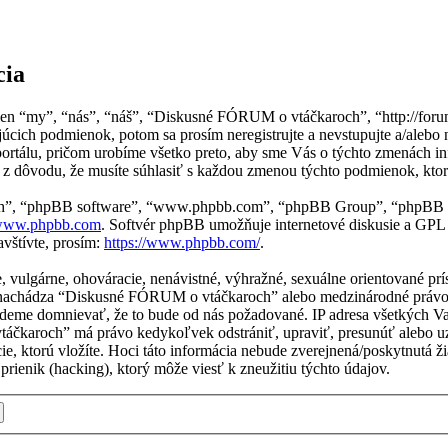
cia
n “my”, “nás”, “náš”, “Diskusné FÓRUM o vtáčkaroch”, “http://forum
úcich podmienok, potom sa prosím neregistrujte a nevstupujte a/aleb
tálu, pričom urobíme všetko preto, aby sme Vás o týchto zmenách inf
 dôvodu, že musíte súhlasiť s každou zmenou týchto podmienok, ktor
“ich”, “phpBB software”, “www.phpbb.com”, “phpBB Group”, “phpBB t
ww.phpbb.com
. Softvér phpBB umožňuje internetové diskusie a GPL
vštívte, prosím:
https://www.phpbb.com/
.
ne, vulgárne, ohováracie, nenávistné, výhražné, sexuálne orientované p
 sa nachádza “Diskusné FÓRUM o vtáčkaroch” alebo medzinárodné právo
udeme domnievať, že to bude od nás požadované. IP adresa všetkých 
táčkaroch” má právo kedykoľvek odstrániť, upraviť, presunúť alebo u
ie, ktorú vložíte. Hoci táto informácia nebude zverejnená/poskytnutá 
enik (hacking), ktorý môže viesť k zneužitiu týchto údajov.