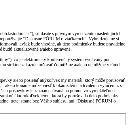
bb.lasiodora.sk”), súhlasíte s právnym vymedzením nasledujúcich
o nepoužívajte “Diskusné FÓRUM o vtáčkaroch”. Vyhradzujeme si
ormovali, avšak bude vhodné, ak tieto podmienky budete pravidelne
é budú aktualizované a/alebo upravené.
ímy”), čo je elektronický konferenčný systém vydávaný pod
 mu striktne zakazuje určovať čo môžme a/alebo nemôžme v rámci
ríspevky alebo posielať akýkoľvek iný materiál, ktorý môže porušovať
. Takéto konanie môže viesť k okamžitému a trvalému vylúčeniu, s
Vašich príspevkov je zaznamenávaná na pomoc vo vymožiteľnosti
zamknúť ktorúkoľvek tému, ktorá by porušovala tieto podmienky.
žiadnej tretej strane bez Vášho súhlasu, ani “Diskusné FÓRUM o