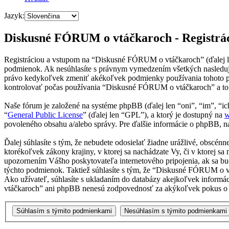
Jazyk:
Diskusné FÓRUM o vtáčkaroch - Registrá
Registráciou a vstupom na “Diskusné FÓRUM o vtáčkaroch” (ďalej le
podmienok. Ak nesúhlasíte s právnym vymedzením všetkých nasleduj
právo kedykoľvek zmeniť akékoľvek podmienky používania tohoto por
kontrolovať počas používania “Diskusné FÓRUM o vtáčkaroch” a to z
Naše fórum je založené na systéme phpBB (ďalej len “oni”, “im”, 
“
General Public License
” (ďalej len “GPL”), a ktorý je dostupný na
w
povoleného obsahu a/alebo správy. Pre ďalšie informácie o phpBB, na
Ďalej súhlasíte s tým, že nebudete odosielať žiadne urážlivé, obscén
ktorékoľvek zákony krajiny, v ktorej sa nachádzate Vy, či v ktorej
upozornením Vášho poskytovateľa internetového pripojenia, ak sa b
týchto podmienok. Taktiež súhlasíte s tým, že “Diskusné FÓRUM o v
Ako užívateľ, súhlasíte s ukladaním do databázy akejkoľvek informác
vtáčkaroch” ani phpBB nenesú zodpovednosť za akýkoľvek pokus o pri