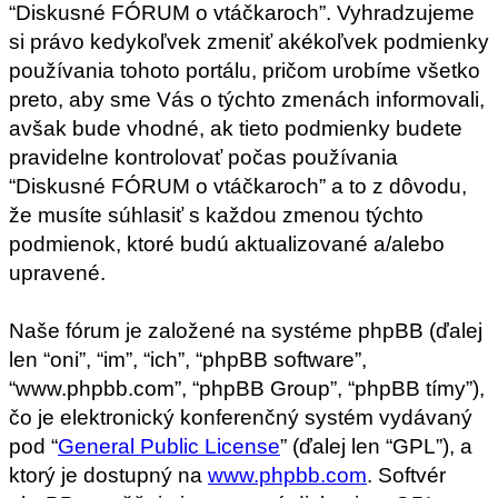
“Diskusné FÓRUM o vtáčkaroch”. Vyhradzujeme
si právo kedykoľvek zmeniť akékoľvek podmienky
používania tohoto portálu, pričom urobíme všetko
preto, aby sme Vás o týchto zmenách informovali,
avšak bude vhodné, ak tieto podmienky budete
pravidelne kontrolovať počas používania
“Diskusné FÓRUM o vtáčkaroch” a to z dôvodu,
že musíte súhlasiť s každou zmenou týchto
podmienok, ktoré budú aktualizované a/alebo
upravené.
Naše fórum je založené na systéme phpBB (ďalej
len “oni”, “im”, “ich”, “phpBB software”,
“www.phpbb.com”, “phpBB Group”, “phpBB tímy”),
čo je elektronický konferenčný systém vydávaný
pod “
General Public License
” (ďalej len “GPL”), a
ktorý je dostupný na
www.phpbb.com
. Softvér