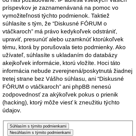
príspevkov je zaznamenávaná na pomoc vo
vymožiteľnosti týchto podmienok. Taktiež
súhlasíte s tým, že “Diskusné FÓRUM o
vtáčkaroch” má právo kedykoľvek odstrániť,
upraviť, presunúť alebo uzamknúť ktorúkoľvek
tému, ktorá by porušovala tieto podmienky. Ako
užívateľ, súhlasíte s ukladaním do databázy
akejkoľvek informácie, ktorú vložíte. Hoci táto
informácia nebude zverejnená/poskytnutá žiadnej
tretej strane bez Vášho súhlasu, ani “Diskusné
FÓRUM o vtáčkaroch” ani phpBB nenesú
zodpovednosť za akýkoľvek pokus o prienik
(hacking), ktorý môže viesť k zneužitiu týchto
údajov.