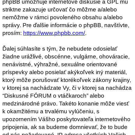
phpBB umožňuje internetové diskusie a GPL mu
striktne zakazuje určovať čo môžme a/alebo
nemôžme v rámci povoleného obsahu a/alebo
správy. Pre ďalšie informácie o phpBB, navštívte,
prosím:
https://www.phpbb.com/
.
Ďalej súhlasíte s tým, že nebudete odosielať
žiadne urážlivé, obscénne, vulgárne, ohováracie,
nenávistné, výhražné, sexuálne orientované
príspevky alebo posielať akýkoľvek iný materiál,
ktorý môže porušovať ktorékoľvek zákony krajiny,
v ktorej sa nachádzate Vy, či v ktorej sa nachádza
“Diskusné FÓRUM o vtáčkaroch” alebo
medzinárodné právo. Takéto konanie môže viesť
k okamžitému a trvalému vylúčeniu, s
upozornením Vášho poskytovateľa internetového
pripojenia, ak sa budeme domnievať, že to bude
od nás požadované. IP adresa všetkých Vašich