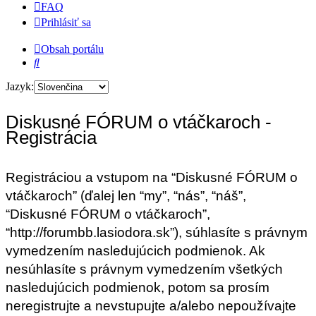
FAQ
Prihlásiť sa
Obsah portálu
Hľadať
Jazyk:
Diskusné FÓRUM o vtáčkaroch -
Registrácia
Registráciou a vstupom na “Diskusné FÓRUM o
vtáčkaroch” (ďalej len “my”, “nás”, “náš”,
“Diskusné FÓRUM o vtáčkaroch”,
“http://forumbb.lasiodora.sk”), súhlasíte s právnym
vymedzením nasledujúcich podmienok. Ak
nesúhlasíte s právnym vymedzením všetkých
nasledujúcich podmienok, potom sa prosím
neregistrujte a nevstupujte a/alebo nepoužívajte