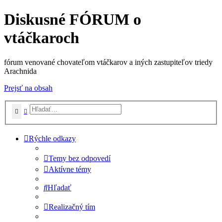
Diskusné FÓRUM o
vtáčkaroch
fórum venované chovateľom vtáčkarov a iných zastupiteľov triedy
Arachnida
Prejsť na obsah
Hľadať
Rozšírené vyhľadávanie
Rýchle odkazy
Temy bez odpovedí
Aktívne témy
Hľadať
Realizačný tím