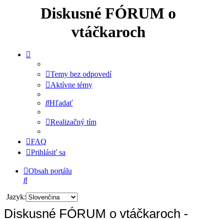
Diskusné FÓRUM o
vtáčkaroch
Temy bez odpovedí
Aktívne témy
Hľadať
Realizačný tím
FAQ
Prihlásiť sa
Obsah portálu
Hľadať
Jazyk:
Diskusné FÓRUM o vtáčkaroch -