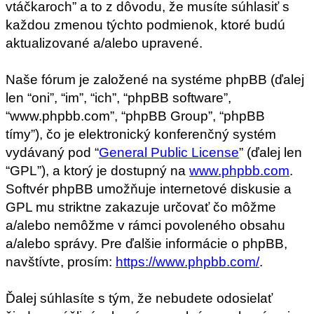
vtáčkaroch” a to z dôvodu, že musíte súhlasiť s
každou zmenou týchto podmienok, ktoré budú
aktualizované a/alebo upravené.
Naše fórum je založené na systéme phpBB (ďalej
len “oni”, “im”, “ich”, “phpBB software”,
“www.phpbb.com”, “phpBB Group”, “phpBB
tímy”), čo je elektronický konferenčný systém
vydávaný pod “
General Public License
” (ďalej len
“GPL”), a ktorý je dostupný na
www.phpbb.com
.
Softvér phpBB umožňuje internetové diskusie a
GPL mu striktne zakazuje určovať čo môžme
a/alebo nemôžme v rámci povoleného obsahu
a/alebo správy. Pre ďalšie informácie o phpBB,
navštívte, prosím:
https://www.phpbb.com/
.
Ďalej súhlasíte s tým, že nebudete odosielať