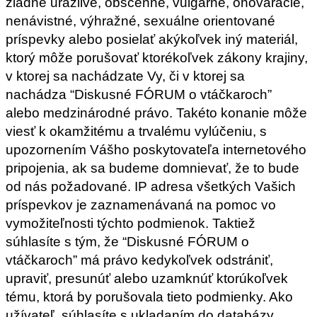
žiadne urážlivé, obscénne, vulgárne, ohováracie,
nenávistné, výhražné, sexuálne orientované
príspevky alebo posielať akýkoľvek iný materiál,
ktorý môže porušovať ktorékoľvek zákony krajiny,
v ktorej sa nachádzate Vy, či v ktorej sa
nachádza “Diskusné FÓRUM o vtáčkaroch”
alebo medzinárodné právo. Takéto konanie môže
viesť k okamžitému a trvalému vylúčeniu, s
upozornením Vášho poskytovateľa internetového
pripojenia, ak sa budeme domnievať, že to bude
od nás požadované. IP adresa všetkých Vašich
príspevkov je zaznamenávaná na pomoc vo
vymožiteľnosti týchto podmienok. Taktiež
súhlasíte s tým, že “Diskusné FÓRUM o
vtáčkaroch” má právo kedykoľvek odstrániť,
upraviť, presunúť alebo uzamknúť ktorúkoľvek
tému, ktorá by porušovala tieto podmienky. Ako
užívateľ, súhlasíte s ukladaním do databázy