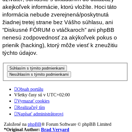
akejkoľvek informácie, ktorú vložíte. Hoci táto
informácia nebude zverejnená/poskytnutá
žiadnej tretej strane bez Vášho súhlasu, ani
“Diskusné FÓRUM o vtáčkaroch” ani phpBB
nenesú zodpovednosť za akýkoľvek pokus o
prienik (hacking), ktorý môže viesť k zneužitiu
týchto údajov.
Obsah portálu
Všetky časy sú v
UTC+02:00
Vymazať cookies
Realizačný tím
Napísať administrátorovi
Založené na
phpBB
® Forum Software © phpBB Limited
*
Original Author:
Brad Veryard