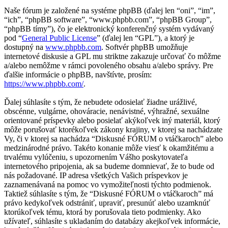
Naše fórum je založené na systéme phpBB (ďalej len “oni”, “im”,
“ich”, “phpBB software”, “www.phpbb.com”, “phpBB Group”,
“phpBB tímy”), čo je elektronický konferenčný systém vydávaný
pod “
General Public License
” (ďalej len “GPL”), a ktorý je
dostupný na
www.phpbb.com
. Softvér phpBB umožňuje
internetové diskusie a GPL mu striktne zakazuje určovať čo môžme
a/alebo nemôžme v rámci povoleného obsahu a/alebo správy. Pre
ďalšie informácie o phpBB, navštívte, prosím:
https://www.phpbb.com/
.
Ďalej súhlasíte s tým, že nebudete odosielať žiadne urážlivé,
obscénne, vulgárne, ohováracie, nenávistné, výhražné, sexuálne
orientované príspevky alebo posielať akýkoľvek iný materiál, ktorý
môže porušovať ktorékoľvek zákony krajiny, v ktorej sa nachádzate
Vy, či v ktorej sa nachádza “Diskusné FÓRUM o vtáčkaroch” alebo
medzinárodné právo. Takéto konanie môže viesť k okamžitému a
trvalému vylúčeniu, s upozornením Vášho poskytovateľa
internetového pripojenia, ak sa budeme domnievať, že to bude od
nás požadované. IP adresa všetkých Vašich príspevkov je
zaznamenávaná na pomoc vo vymožiteľnosti týchto podmienok.
Taktiež súhlasíte s tým, že “Diskusné FÓRUM o vtáčkaroch” má
právo kedykoľvek odstrániť, upraviť, presunúť alebo uzamknúť
ktorúkoľvek tému, ktorá by porušovala tieto podmienky. Ako
užívateľ, súhlasíte s ukladaním do databázy akejkoľvek informácie,