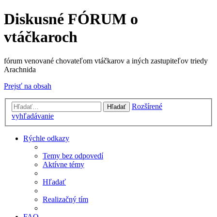
Diskusné FÓRUM o
vtáčkaroch
fórum venované chovateľom vtáčkarov a iných zastupiteľov triedy
Arachnida
Prejsť na obsah
Rozšírené
Hľadať
vyhľadávanie
Rýchle odkazy
Temy bez odpovedí
Aktívne témy
Hľadať
Realizačný tím
FAQ