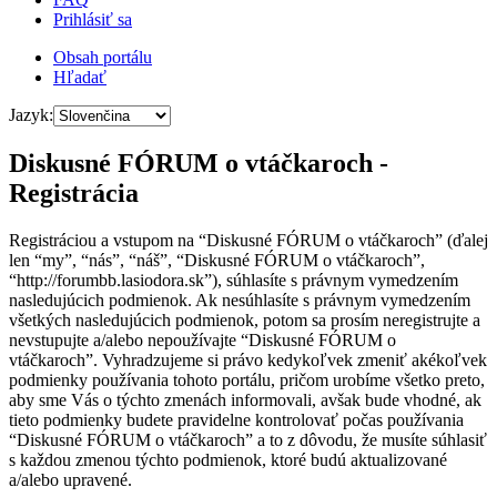
Prihlásiť sa
Obsah portálu
Hľadať
Jazyk:
Diskusné FÓRUM o vtáčkaroch -
Registrácia
Registráciou a vstupom na “Diskusné FÓRUM o vtáčkaroch” (ďalej
len “my”, “nás”, “náš”, “Diskusné FÓRUM o vtáčkaroch”,
“http://forumbb.lasiodora.sk”), súhlasíte s právnym vymedzením
nasledujúcich podmienok. Ak nesúhlasíte s právnym vymedzením
všetkých nasledujúcich podmienok, potom sa prosím neregistrujte a
nevstupujte a/alebo nepoužívajte “Diskusné FÓRUM o
vtáčkaroch”. Vyhradzujeme si právo kedykoľvek zmeniť akékoľvek
podmienky používania tohoto portálu, pričom urobíme všetko preto,
aby sme Vás o týchto zmenách informovali, avšak bude vhodné, ak
tieto podmienky budete pravidelne kontrolovať počas používania
“Diskusné FÓRUM o vtáčkaroch” a to z dôvodu, že musíte súhlasiť
s každou zmenou týchto podmienok, ktoré budú aktualizované
a/alebo upravené.