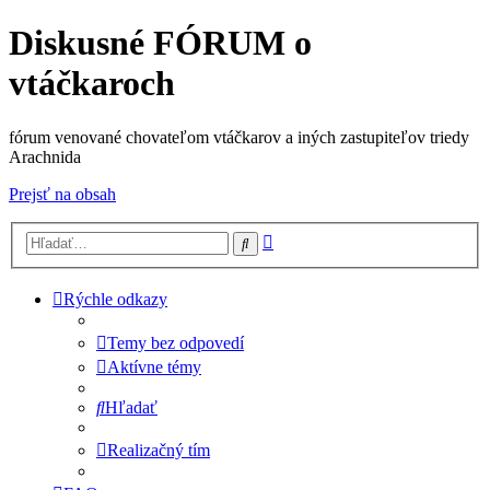
Diskusné FÓRUM o
vtáčkaroch
fórum venované chovateľom vtáčkarov a iných zastupiteľov triedy
Arachnida
Prejsť na obsah
Rozšírené
Hľadať
vyhľadávanie
Rýchle odkazy
Temy bez odpovedí
Aktívne témy
Hľadať
Realizačný tím