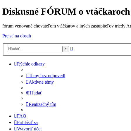
Diskusné FÓRUM o vtáčkaroch
fórum venované chovateľom vtáčkarov a iných zastupiteľov triedy A
Prejsť na obsah
Rozšírené
Hľadať
vyhľadávanie
Rýchle odkazy
Temy bez odpovedí
Aktívne témy
Hľadať
Realizačný tím
FAQ
Prihlásiť sa
Vytvoriť účet