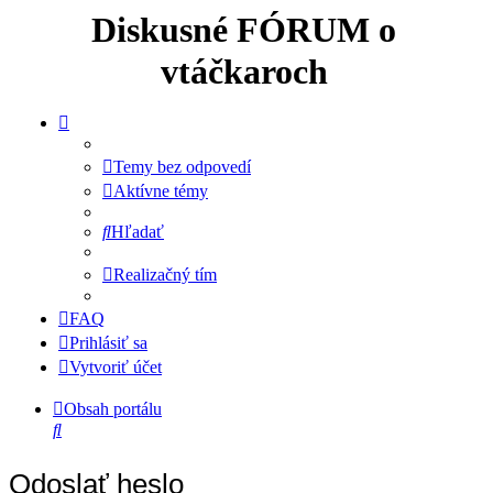
Diskusné FÓRUM o
vtáčkaroch
Temy bez odpovedí
Aktívne témy
Hľadať
Realizačný tím
FAQ
Prihlásiť sa
Vytvoriť účet
Obsah portálu
Hľadať
Odoslať heslo