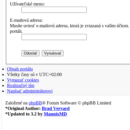
Užívateľské meno:
E-mailová adresa:
Musíte uviesť e-mailovú adresu, ktorá je zviazaná s vašim účtom. N
portáli.
Obsah portálu
Všetky časy sú v
UTC+02:00
Vymazať cookies
Realizačný tím
Napísať administrátorovi
Založené na
phpBB
® Forum Software © phpBB Limited
*
Original Author:
Brad Veryard
*
Updated to 3.2 by
MannixMD