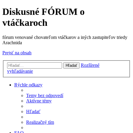
Diskusné FÓRUM o
vtáčkaroch
fórum venované chovateľom vtáčkarov a iných zastupiteľov triedy
Arachnida
Prejsť na obsah
Rozšírené
Hľadať
vyhľadávanie
Rýchle odkazy
Temy bez odpovedí
Aktívne témy
Hľadať
Realizačný tím
FAQ