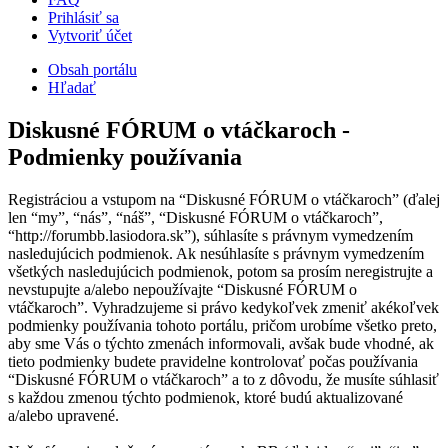
Prihlásiť sa
Vytvoriť účet
Obsah portálu
Hľadať
Diskusné FÓRUM o vtáčkaroch -
Podmienky používania
Registráciou a vstupom na “Diskusné FÓRUM o vtáčkaroch” (ďalej
len “my”, “nás”, “náš”, “Diskusné FÓRUM o vtáčkaroch”,
“http://forumbb.lasiodora.sk”), súhlasíte s právnym vymedzením
nasledujúcich podmienok. Ak nesúhlasíte s právnym vymedzením
všetkých nasledujúcich podmienok, potom sa prosím neregistrujte a
nevstupujte a/alebo nepoužívajte “Diskusné FÓRUM o
vtáčkaroch”. Vyhradzujeme si právo kedykoľvek zmeniť akékoľvek
podmienky používania tohoto portálu, pričom urobíme všetko preto,
aby sme Vás o týchto zmenách informovali, avšak bude vhodné, ak
tieto podmienky budete pravidelne kontrolovať počas používania
“Diskusné FÓRUM o vtáčkaroch” a to z dôvodu, že musíte súhlasiť
s každou zmenou týchto podmienok, ktoré budú aktualizované
a/alebo upravené.