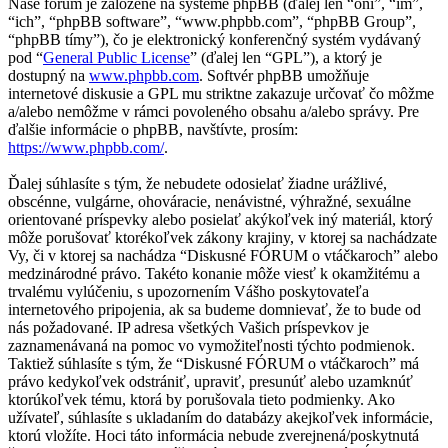
Naše fórum je založené na systéme phpBB (ďalej len “oni”, “im”,
“ich”, “phpBB software”, “www.phpbb.com”, “phpBB Group”,
“phpBB tímy”), čo je elektronický konferenčný systém vydávaný
pod “
General Public License
” (ďalej len “GPL”), a ktorý je
dostupný na
www.phpbb.com
. Softvér phpBB umožňuje
internetové diskusie a GPL mu striktne zakazuje určovať čo môžme
a/alebo nemôžme v rámci povoleného obsahu a/alebo správy. Pre
ďalšie informácie o phpBB, navštívte, prosím:
https://www.phpbb.com/
.
Ďalej súhlasíte s tým, že nebudete odosielať žiadne urážlivé,
obscénne, vulgárne, ohováracie, nenávistné, výhražné, sexuálne
orientované príspevky alebo posielať akýkoľvek iný materiál, ktorý
môže porušovať ktorékoľvek zákony krajiny, v ktorej sa nachádzate
Vy, či v ktorej sa nachádza “Diskusné FÓRUM o vtáčkaroch” alebo
medzinárodné právo. Takéto konanie môže viesť k okamžitému a
trvalému vylúčeniu, s upozornením Vášho poskytovateľa
internetového pripojenia, ak sa budeme domnievať, že to bude od
nás požadované. IP adresa všetkých Vašich príspevkov je
zaznamenávaná na pomoc vo vymožiteľnosti týchto podmienok.
Taktiež súhlasíte s tým, že “Diskusné FÓRUM o vtáčkaroch” má
právo kedykoľvek odstrániť, upraviť, presunúť alebo uzamknúť
ktorúkoľvek tému, ktorá by porušovala tieto podmienky. Ako
užívateľ, súhlasíte s ukladaním do databázy akejkoľvek informácie,
ktorú vložíte. Hoci táto informácia nebude zverejnená/poskytnutá