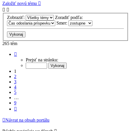
Založiť novú tému
Zobraziť:
Zoradiť podľa:
Smer:
265 tém
Strana
1
Prejsť na stránku:
z
9
1
2
3
4
5
…
9
Ďalšia
Návrat na obsah portálu