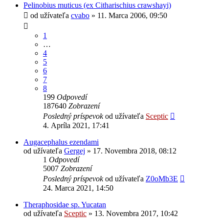
Pelinobius muticus (ex Citharischius crawshayi)
od užívateľa
cvabo
» 11. Marca 2006, 09:50
1
…
4
5
6
7
8
199
Odpovedí
187640
Zobrazení
Posledný príspevok
od užívateľa
Sceptic
4. Apríla 2021, 17:41
Augacephalus ezendami
od užívateľa
Gergej
» 17. Novembra 2018, 08:12
1
Odpovedí
5007
Zobrazení
Posledný príspevok
od užívateľa
Z0oMb3E
24. Marca 2021, 14:50
Theraphosidae sp. Yucatan
od užívateľa
Sceptic
» 13. Novembra 2017, 10:42