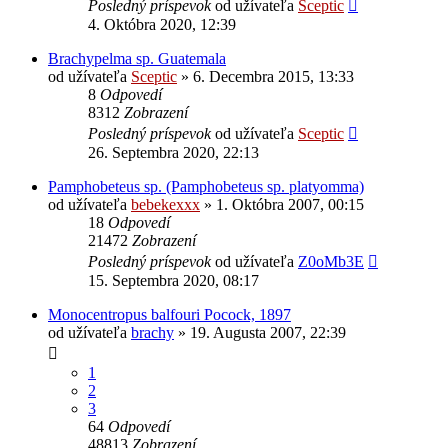
Posledný príspevok
od užívateľa
Sceptic
4. Októbra 2020, 12:39
Brachypelma sp. Guatemala
od užívateľa
Sceptic
» 6. Decembra 2015, 13:33
8
Odpovedí
8312
Zobrazení
Posledný príspevok
od užívateľa
Sceptic
26. Septembra 2020, 22:13
Pamphobeteus sp. (Pamphobeteus sp. platyomma)
od užívateľa
bebekexxx
» 1. Októbra 2007, 00:15
18
Odpovedí
21472
Zobrazení
Posledný príspevok
od užívateľa
Z0oMb3E
15. Septembra 2020, 08:17
Monocentropus balfouri Pocock, 1897
od užívateľa
brachy
» 19. Augusta 2007, 22:39
1
2
3
64
Odpovedí
48813
Zobrazení