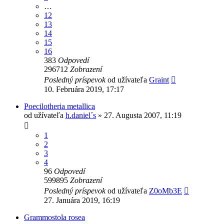
…
12
13
14
15
16
383
Odpovedí
296712
Zobrazení
Posledný príspevok
od užívateľa
Graint
10. Februára 2019, 17:17
Poecilotheria metallica
od užívateľa
h.daniel´s
» 27. Augusta 2007, 11:19
1
2
3
4
96
Odpovedí
599895
Zobrazení
Posledný príspevok
od užívateľa
Z0oMb3E
27. Januára 2019, 16:19
Grammostola rosea