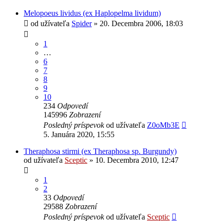
Melopoeus lividus (ex Haplopelma lividum)
od užívateľa
Spider
» 20. Decembra 2006, 18:03
1
…
6
7
8
9
10
234
Odpovedí
145996
Zobrazení
Posledný príspevok
od užívateľa
Z0oMb3E
5. Januára 2020, 15:55
Theraphosa stirmi (ex Theraphosa sp. Burgundy)
od užívateľa
Sceptic
» 10. Decembra 2010, 12:47
1
2
33
Odpovedí
29588
Zobrazení
Posledný príspevok
od užívateľa
Sceptic