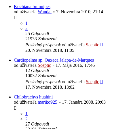
Kochiana brunnipes
od užívateľa
Wandal
» 7. Novembra 2010, 21:14
1
2
25
Odpovedí
21933
Zobrazení
Posledný príspevok
od užívateľa
Sceptic
20. Novembra 2018, 11:05
Cardiopelma sp. Oaxaca,Jalapa-de-Marques
od užívateľa
Sceptic
» 17. Mája 2016, 17:46
12
Odpovedí
10032
Zobrazení
Posledný príspevok
od užívateľa
Sceptic
17. Novembra 2018, 13:02
Chilobrachys huahini
od užívateľa
mariko925
» 17. Januára 2008, 20:03
1
2
27
Odpovedí