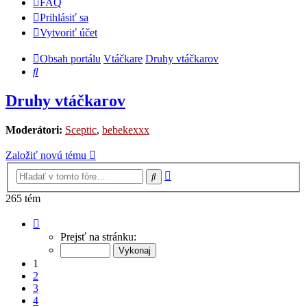
FAQ
Prihlásiť sa
Vytvoriť účet
Obsah portálu
Vtáčkare
Druhy vtáčkarov
Hľadať
Druhy vtáčkarov
Moderátori:
Sceptic
,
bebekexxx
Založiť novú tému
Rozšírené
Hľadať
vyhľadávanie
265 tém
Strana
1
Prejsť na stránku:
z
9
1
2
3
4