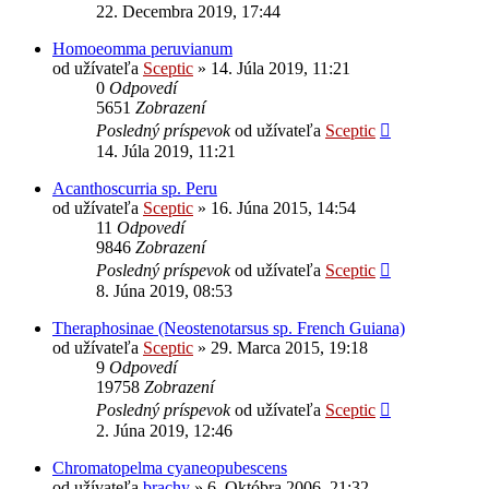
22. Decembra 2019, 17:44
Homoeomma peruvianum
od užívateľa
Sceptic
» 14. Júla 2019, 11:21
0
Odpovedí
5651
Zobrazení
Posledný príspevok
od užívateľa
Sceptic
14. Júla 2019, 11:21
Acanthoscurria sp. Peru
od užívateľa
Sceptic
» 16. Júna 2015, 14:54
11
Odpovedí
9846
Zobrazení
Posledný príspevok
od užívateľa
Sceptic
8. Júna 2019, 08:53
Theraphosinae (Neostenotarsus sp. French Guiana)
od užívateľa
Sceptic
» 29. Marca 2015, 19:18
9
Odpovedí
19758
Zobrazení
Posledný príspevok
od užívateľa
Sceptic
2. Júna 2019, 12:46
Chromatopelma cyaneopubescens
od užívateľa
brachy
» 6. Októbra 2006, 21:32