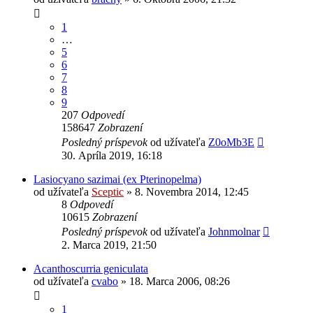
1
…
5
6
7
8
9
207
Odpovedí
158647
Zobrazení
Posledný príspevok
od užívateľa
Z0oMb3E
30. Apríla 2019, 16:18
Lasiocyano sazimai (ex Pterinopelma)
od užívateľa
Sceptic
» 8. Novembra 2014, 12:45
8
Odpovedí
10615
Zobrazení
Posledný príspevok
od užívateľa
Johnmolnar
2. Marca 2019, 21:50
Acanthoscurria geniculata
od užívateľa
cvabo
» 18. Marca 2006, 08:26
1