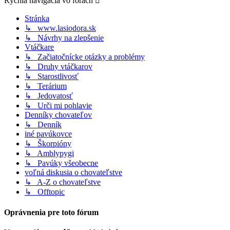
Rýchla navigácia vo fórach
Stránka
↳ www.lasiodora.sk
↳ Návrhy na zlepšenie
Vtáčkare
↳ Začiatočnícke otázky a problémy
↳ Druhy vtáčkarov
↳ Starostlivosť
↳ Terárium
↳ Jedovatosť
↳ Urči mi pohlavie
Denníky chovateľov
↳ Denník
iné pavúkovce
↳ Škorpióny
↳ Amblypygi
↳ Pavúky všeobecne
voľná diskusia o chovateľstve
↳ A-Z o chovateľstve
↳ Offtopic
Oprávnenia pre toto fórum