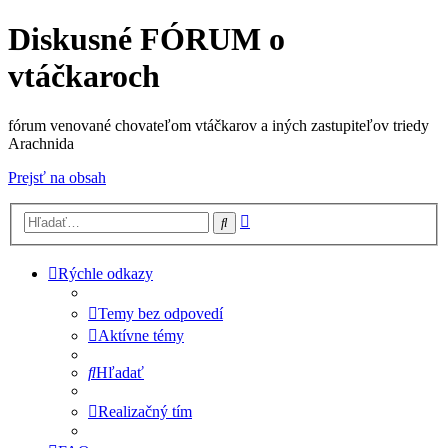
Diskusné FÓRUM o
vtáčkaroch
fórum venované chovateľom vtáčkarov a iných zastupiteľov triedy
Arachnida
Prejsť na obsah
Rozšírené
Hľadať
vyhľadávanie
Rýchle odkazy
Temy bez odpovedí
Aktívne témy
Hľadať
Realizačný tím