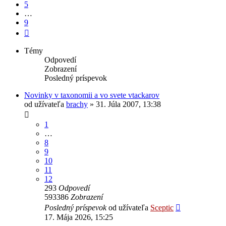
5
…
9
Ďalšia
Témy
Odpovedí
Zobrazení
Posledný príspevok
Novinky v taxonomii a vo svete vtackarov
od užívateľa
brachy
» 31. Júla 2007, 13:38
1
…
8
9
10
11
12
293
Odpovedí
593386
Zobrazení
Posledný príspevok
od užívateľa
Sceptic
17. Mája 2026, 15:25