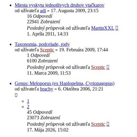
Miesta vyskytu jednotlivych druhov vtačkarov
od užívateľa
adi
» 17. Augusta 2009, 23:15
16
Odpovedí
22941
Zobrazení
Posledný príspevok
od užívateľa
MartinXXL
1. Apríla 2011, 14:33
Taxonomia, podcelade, rody
od užívateľa
Sceptic
» 19. Februára 2009, 17:44
1
Odpovedí
6100
Zobrazení
Posledný príspevok
od užívateľa
Sceptic
11. Marca 2009, 11:53
Genus: Melopoeus (ex Haplopelma, Cyriopagopus)
od užívateľa
brachy
» 6. Októbra 2006, 21:21
1
2
45
Odpovedí
23073
Zobrazení
Posledný príspevok
od užívateľa
Sceptic
17. Mája 2026, 15:02