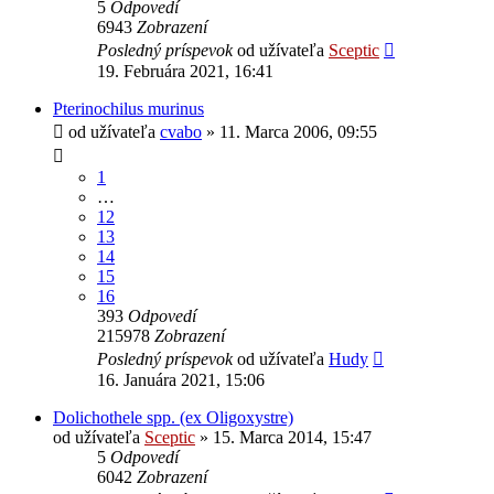
5
Odpovedí
6943
Zobrazení
Posledný príspevok
od užívateľa
Sceptic
19. Februára 2021, 16:41
Pterinochilus murinus
od užívateľa
cvabo
» 11. Marca 2006, 09:55
1
…
12
13
14
15
16
393
Odpovedí
215978
Zobrazení
Posledný príspevok
od užívateľa
Hudy
16. Januára 2021, 15:06
Dolichothele spp. (ex Oligoxystre)
od užívateľa
Sceptic
» 15. Marca 2014, 15:47
5
Odpovedí
6042
Zobrazení