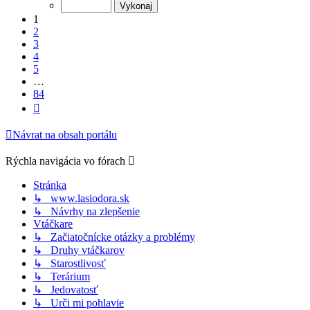
z
84
1
2
3
4
5
…
84
Ďalšia
Návrat na obsah portálu
Rýchla navigácia vo fórach
Stránka
↳ www.lasiodora.sk
↳ Návrhy na zlepšenie
Vtáčkare
↳ Začiatočnícke otázky a problémy
↳ Druhy vtáčkarov
↳ Starostlivosť
↳ Terárium
↳ Jedovatosť
↳ Urči mi pohlavie