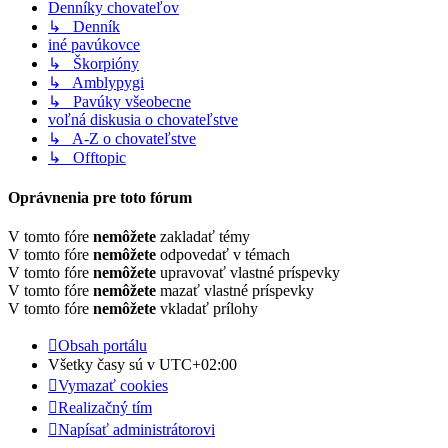
Denníky chovateľov
↳ Denník
iné pavúkovce
↳ Škorpióny
↳ Amblypygi
↳ Pavúky všeobecne
voľná diskusia o chovateľstve
↳ A-Z o chovateľstve
↳ Offtopic
Oprávnenia pre toto fórum
V tomto fóre
nemôžete
zakladať témy
V tomto fóre
nemôžete
odpovedať v témach
V tomto fóre
nemôžete
upravovať vlastné príspevky
V tomto fóre
nemôžete
mazať vlastné príspevky
V tomto fóre
nemôžete
vkladať prílohy
Obsah portálu
Všetky časy sú v
UTC+02:00
Vymazať cookies
Realizačný tím
Napísať administrátorovi