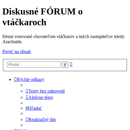
Diskusné FÓRUM o
vtáčkaroch
fórum venované chovateľom vtáčkarov a iných zastupiteľov triedy
Arachnida
Prejsť na obsah
Rozšírené
Hľadať
vyhľadávanie
Rýchle odkazy
Temy bez odpovedí
Aktívne témy
Hľadať
Realizačný tím