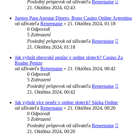
Posledný príspevok
od užívateľa
Reneepaise
21. Októbra 2024, 02:43
Juegos Para Apostar Dinero, Bono Casino Online Argentina
od užívateľa
Reneepaise
» 21. Októbra 2024, 01:18
0
Odpovedí
5
Zobrazení
Posledný príspevok
od užívateľa
Reneepaise
21. Októbra 2024, 01:18
Jak vyhrát obrovské peníze v online slotech? Casino Za
Realne Penize
od užívateľa
Reneepaise
» 21. Októbra 2024, 00:42
0
Odpovedí
5
Zobrazení
Posledný príspevok
od užívateľa
Reneepaise
21. Októbra 2024, 00:42
Jak vyhrát více peněz v online slotech? Sázka Online
od užívateľa
Reneepaise
» 21. Októbra 2024, 00:20
0
Odpovedí
5
Zobrazení
Posledný príspevok
od užívateľa
Reneepaise
21. Októbra 2024, 00:20