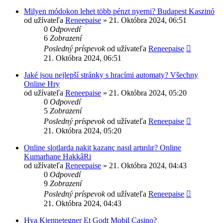
Milyen módokon lehet több pénzt nyerni? Budapest Kaszinó
od užívateľa
Reneepaise
» 21. Októbra 2024, 06:51
0
Odpovedí
6
Zobrazení
Posledný príspevok
od užívateľa
Reneepaise
21. Októbra 2024, 06:51
Jaké jsou nejlepší stránky s hracími automaty? Všechny
Online Hry
od užívateľa
Reneepaise
» 21. Októbra 2024, 05:20
0
Odpovedí
5
Zobrazení
Posledný príspevok
od užívateľa
Reneepaise
21. Októbra 2024, 05:20
Online slotlarda nakit kazanç nasıl artırılır? Online
Kumarhane HakkâRi
od užívateľa
Reneepaise
» 21. Októbra 2024, 04:43
0
Odpovedí
9
Zobrazení
Posledný príspevok
od užívateľa
Reneepaise
21. Októbra 2024, 04:43
Hva Kjennetegner Et Godt Mobil Casino?