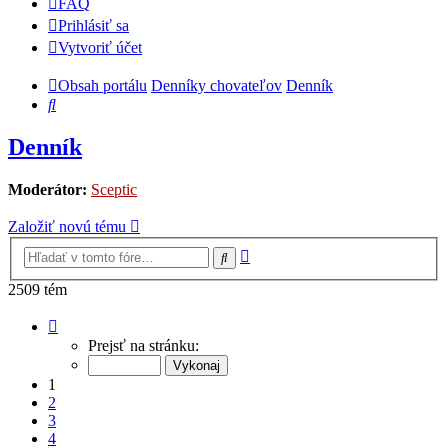
FAQ
Prihlásiť sa
Vytvoriť účet
Obsah portálu
Denníky chovateľov
Denník
Hľadať
Denník
Moderátor:
Sceptic
Založiť novú tému
Rozšírené
Hľadať
vyhľadávanie
2509 tém
Strana
1
Prejsť na stránku:
z
84
1
2
3
4