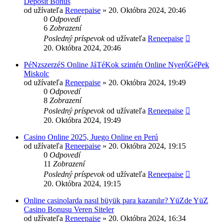
Deposit Bonus
od užívateľa
Reneepaise
» 20. Októbra 2024, 20:46
0
Odpovedí
6
Zobrazení
Posledný príspevok
od užívateľa
Reneepaise
20. Októbra 2024, 20:46
PéNzszerzéS Online JáTéKok szintén Online NyerőGéPek
Miskolc
od užívateľa
Reneepaise
» 20. Októbra 2024, 19:49
0
Odpovedí
8
Zobrazení
Posledný príspevok
od užívateľa
Reneepaise
20. Októbra 2024, 19:49
Casino Online 2025, Juego Online en Perú
od užívateľa
Reneepaise
» 20. Októbra 2024, 19:15
0
Odpovedí
11
Zobrazení
Posledný príspevok
od užívateľa
Reneepaise
20. Októbra 2024, 19:15
Online casinolarda nasıl büyük para kazanılır? YüZde YüZ
Casino Bonusu Veren Siteler
od užívateľa
Reneepaise
» 20. Októbra 2024, 16:34