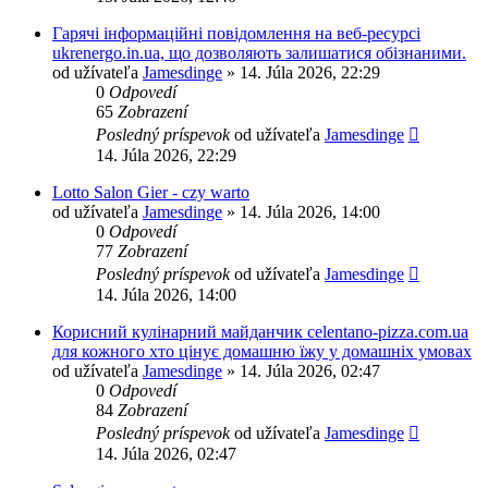
Гарячі інформаційні повідомлення на веб-ресурсі
ukrenergo.in.ua, що дозволяють залишатися обізнаними.
od užívateľa
Jamesdinge
» 14. Júla 2026, 22:29
0
Odpovedí
65
Zobrazení
Posledný príspevok
od užívateľa
Jamesdinge
14. Júla 2026, 22:29
Lotto Salon Gier - czy warto
od užívateľa
Jamesdinge
» 14. Júla 2026, 14:00
0
Odpovedí
77
Zobrazení
Posledný príspevok
od užívateľa
Jamesdinge
14. Júla 2026, 14:00
Корисний кулінарний майданчик celentano-pizza.com.ua
для кожного хто цінує домашню їжу у домашніх умовах
od užívateľa
Jamesdinge
» 14. Júla 2026, 02:47
0
Odpovedí
84
Zobrazení
Posledný príspevok
od užívateľa
Jamesdinge
14. Júla 2026, 02:47