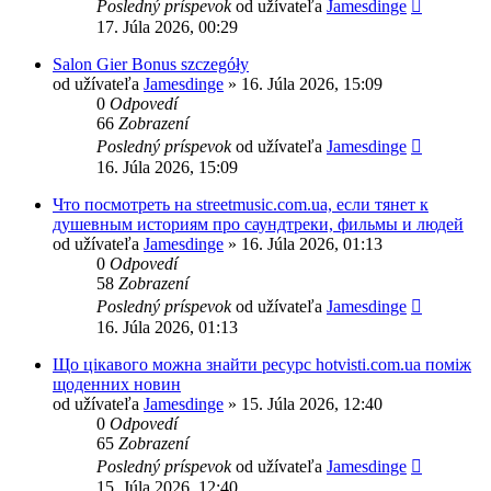
Posledný príspevok
od užívateľa
Jamesdinge
17. Júla 2026, 00:29
Salon Gier Bonus szczegóły
od užívateľa
Jamesdinge
» 16. Júla 2026, 15:09
0
Odpovedí
66
Zobrazení
Posledný príspevok
od užívateľa
Jamesdinge
16. Júla 2026, 15:09
Что посмотреть на streetmusic.com.ua, если тянет к
душевным историям про саундтреки, фильмы и людей
od užívateľa
Jamesdinge
» 16. Júla 2026, 01:13
0
Odpovedí
58
Zobrazení
Posledný príspevok
od užívateľa
Jamesdinge
16. Júla 2026, 01:13
Що цікавого можна знайти ресурс hotvisti.com.ua поміж
щоденних новин
od užívateľa
Jamesdinge
» 15. Júla 2026, 12:40
0
Odpovedí
65
Zobrazení
Posledný príspevok
od užívateľa
Jamesdinge
15. Júla 2026, 12:40