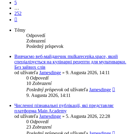
5
…
252
Ďalšia
Témy
Odpovedí
Zobrazení
Posledný príspevok
Вивчаємо веб-майданчик mulkarecepka.space, який
спеціалізується на кулінарні рецепти для мультиварки.
Без зайвих слів
od užívateľa
Jamesdinge
» 9. Augusta 2026, 14:11
0
Odpovedí
10
Zobrazení
Posledný príspevok
od užívateľa
Jamesdinge
9. Augusta 2026, 14:11
Численні пізнавальні публікації, які представляє
платформа Main Academy
od užívateľa
Jamesdinge
» 5. Augusta 2026, 22:28
0
Odpovedí
23
Zobrazení
Posledný príspevok
od užívateľa
Jamesdinge