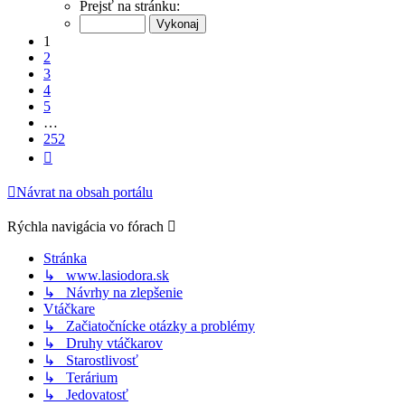
1
Prejsť na stránku:
z
252
1
2
3
4
5
…
252
Ďalšia
Návrat na obsah portálu
Rýchla navigácia vo fórach
Stránka
↳ www.lasiodora.sk
↳ Návrhy na zlepšenie
Vtáčkare
↳ Začiatočnícke otázky a problémy
↳ Druhy vtáčkarov
↳ Starostlivosť
↳ Terárium
↳ Jedovatosť