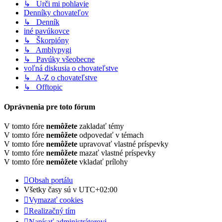
↳ Urči mi pohlavie
Denníky chovateľov
↳ Denník
iné pavúkovce
↳ Škorpióny
↳ Amblypygi
↳ Pavúky všeobecne
voľná diskusia o chovateľstve
↳ A-Z o chovateľstve
↳ Offtopic
Oprávnenia pre toto fórum
V tomto fóre
nemôžete
zakladať témy
V tomto fóre
nemôžete
odpovedať v témach
V tomto fóre
nemôžete
upravovať vlastné príspevky
V tomto fóre
nemôžete
mazať vlastné príspevky
V tomto fóre
nemôžete
vkladať prílohy
Obsah portálu
Všetky časy sú v
UTC+02:00
Vymazať cookies
Realizačný tím
Napísať administrátorovi