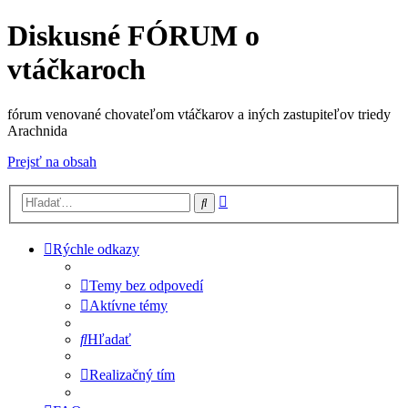
Diskusné FÓRUM o
vtáčkaroch
fórum venované chovateľom vtáčkarov a iných zastupiteľov triedy
Arachnida
Prejsť na obsah
Rozšírené
Hľadať
vyhľadávanie
Rýchle odkazy
Temy bez odpovedí
Aktívne témy
Hľadať
Realizačný tím