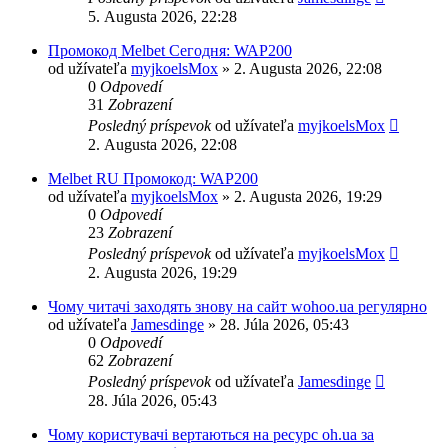
5. Augusta 2026, 22:28
Промокод Melbet Сегодня: WAP200
od užívateľa
myjkoelsMox
» 2. Augusta 2026, 22:08
0
Odpovedí
31
Zobrazení
Posledný príspevok
od užívateľa
myjkoelsMox
2. Augusta 2026, 22:08
Melbet RU Промокод: WAP200
od užívateľa
myjkoelsMox
» 2. Augusta 2026, 19:29
0
Odpovedí
23
Zobrazení
Posledný príspevok
od užívateľa
myjkoelsMox
2. Augusta 2026, 19:29
Чому читачі заходять знову на сайт wohoo.ua регулярно
od užívateľa
Jamesdinge
» 28. Júla 2026, 05:43
0
Odpovedí
62
Zobrazení
Posledný príspevok
od užívateľa
Jamesdinge
28. Júla 2026, 05:43
Чому користувачі вертаються на ресурс oh.ua за