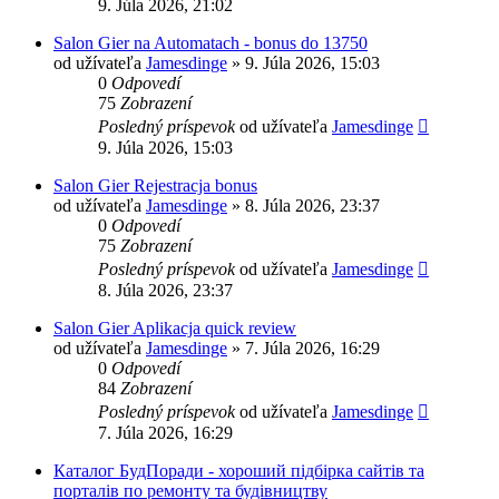
9. Júla 2026, 21:02
Salon Gier na Automatach - bonus do 13750
od užívateľa
Jamesdinge
» 9. Júla 2026, 15:03
0
Odpovedí
75
Zobrazení
Posledný príspevok
od užívateľa
Jamesdinge
9. Júla 2026, 15:03
Salon Gier Rejestracja bonus
od užívateľa
Jamesdinge
» 8. Júla 2026, 23:37
0
Odpovedí
75
Zobrazení
Posledný príspevok
od užívateľa
Jamesdinge
8. Júla 2026, 23:37
Salon Gier Aplikacja quick review
od užívateľa
Jamesdinge
» 7. Júla 2026, 16:29
0
Odpovedí
84
Zobrazení
Posledný príspevok
od užívateľa
Jamesdinge
7. Júla 2026, 16:29
Каталог БудПоради - хороший підбірка сайтів та
порталів по ремонту та будівництву