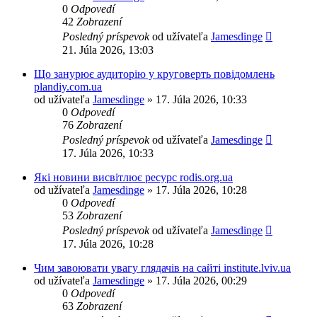
0
Odpovedí
42
Zobrazení
Posledný príspevok
od užívateľa
Jamesdinge
21. Júla 2026, 13:03
Що занурює аудиторію у круговерть повідомлень
plandiy.com.ua
od užívateľa
Jamesdinge
» 17. Júla 2026, 10:33
0
Odpovedí
76
Zobrazení
Posledný príspevok
od užívateľa
Jamesdinge
17. Júla 2026, 10:33
Які новини висвітлює ресурс rodis.org.ua
od užívateľa
Jamesdinge
» 17. Júla 2026, 10:28
0
Odpovedí
53
Zobrazení
Posledný príspevok
od užívateľa
Jamesdinge
17. Júla 2026, 10:28
Чим завоювати увагу глядачів на сайті institute.lviv.ua
od užívateľa
Jamesdinge
» 17. Júla 2026, 00:29
0
Odpovedí
63
Zobrazení