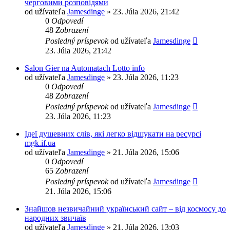
черговими розповідями
od užívateľa
Jamesdinge
» 23. Júla 2026, 21:42
0
Odpovedí
48
Zobrazení
Posledný príspevok
od užívateľa
Jamesdinge
23. Júla 2026, 21:42
Salon Gier na Automatach Lotto info
od užívateľa
Jamesdinge
» 23. Júla 2026, 11:23
0
Odpovedí
48
Zobrazení
Posledný príspevok
od užívateľa
Jamesdinge
23. Júla 2026, 11:23
Ідеї душевних слів, які легко відшукати на ресурсі
mgk.if.ua
od užívateľa
Jamesdinge
» 21. Júla 2026, 15:06
0
Odpovedí
65
Zobrazení
Posledný príspevok
od užívateľa
Jamesdinge
21. Júla 2026, 15:06
Знайшов незвичайний український сайт – від космосу до
народних звичаїв
od užívateľa
Jamesdinge
» 21. Júla 2026, 13:03