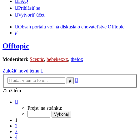
FAQ
Prihlásiť sa
Vytvoriť účet
Obsah portálu
voľná diskusia o chovateľstve
Offtopic
Hľadať
Offtopic
Moderátori:
Sceptic
,
bebekexxx
,
thefox
Založiť novú tému
Rozšírené
Hľadať
vyhľadávanie
7553 tém
Strana
1
Prejsť na stránku:
z
252
1
2
3
4