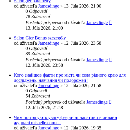
Salongier parametry
od užívateľa
Jamesdinge
» 13. Júla 2026, 21:00
0
Odpovedí
78
Zobrazení
Posledný príspevok
od užívateľa
Jamesdinge
13. Júla 2026, 21:00
Salon Gier Bonus szczegóły
od užívateľa
Jamesdinge
» 12. Júla 2026, 23:58
0
Odpovedí
89
Zobrazení
Posledný príspevok
od užívateľa
Jamesdinge
12. Júla 2026, 23:58
Кого знайшов факти про міста чи села рідного краю для
досліджень, навчання чи подорожей?
od užívateľa
Jamesdinge
» 12. Júla 2026, 21:58
0
Odpovedí
54
Zobrazení
Posledný príspevok
od užívateľa
Jamesdinge
12. Júla 2026, 21:58
Чим притягують увагу феєричні наративи в онлайн
журналі mishelle.com.ua
od užívateľa
Jamesdinge
» 12. Júla 2026, 19:35