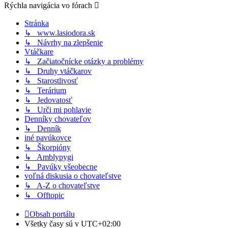
Rýchla navigácia vo fórach
Stránka
↳ www.lasiodora.sk
↳ Návrhy na zlepšenie
Vtáčkare
↳ Začiatočnícke otázky a problémy
↳ Druhy vtáčkarov
↳ Starostlivosť
↳ Terárium
↳ Jedovatosť
↳ Urči mi pohlavie
Denníky chovateľov
↳ Denník
iné pavúkovce
↳ Škorpióny
↳ Amblypygi
↳ Pavúky všeobecne
voľná diskusia o chovateľstve
↳ A-Z o chovateľstve
↳ Offtopic
Obsah portálu
Všetky časy sú v
UTC+02:00