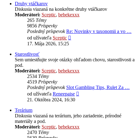
Druhy vtáčkarov
Diskusia viazaná na konkrétne druhy vtáčkarov
Moderátori:
Sceptic
,
bebekexxx
265
Témy
9856
Príspevky
Posledný príspevok
Re: Novinky v taxonomii a vo …
Zobraziť
od užívateľa
Sceptic
posledný
17. Mája 2026, 15:25
príspevok
Starostlivosť
Sem umiestňujte svoje otázky ohľadom chovu, starostlivosti a
pod.
Moderátori:
Sceptic
,
bebekexxx
2534
Témy
4519
Príspevky
Posledný príspevok
Slot Gambling Tips, Rulet Za …
Zobraziť
od užívateľa
Reneepaise
posledný
21. Októbra 2024, 16:30
príspevok
Terárium
Diskusia viazaná na terárium, jeho zariadenie, prírodné
materiály a pod.
Moderátori:
Sceptic
,
bebekexxx
2470
Témy
5639
Príspevky