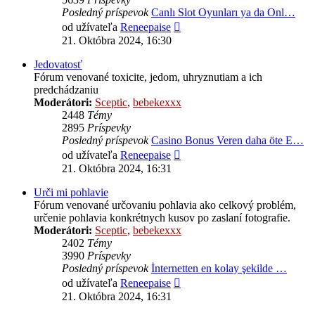
Posledný príspevok
Canlı Slot Oyunları ya da Onl…
Zobraziť
od užívateľa
Reneepaise
posledný
21. Októbra 2024, 16:30
príspevok
Jedovatosť
Fórum venované toxicite, jedom, uhryznutiam a ich
predchádzaniu
Moderátori:
Sceptic
,
bebekexxx
2448
Témy
2895
Príspevky
Posledný príspevok
Casino Bonus Veren daha öte E…
Zobraziť
od užívateľa
Reneepaise
posledný
21. Októbra 2024, 16:31
príspevok
Urči mi pohlavie
Fórum venované určovaniu pohlavia ako celkový problém,
určenie pohlavia konkrétnych kusov po zaslaní fotografie.
Moderátori:
Sceptic
,
bebekexxx
2402
Témy
3990
Príspevky
Posledný príspevok
İnternetten en kolay şekilde …
Zobraziť
od užívateľa
Reneepaise
posledný
21. Októbra 2024, 16:31
príspevok