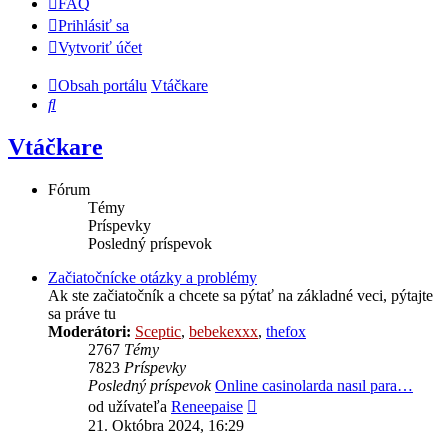
FAQ
Prihlásiť sa
Vytvoriť účet
Obsah portálu
Vtáčkare
Hľadať
Vtáčkare
Fórum
Témy
Príspevky
Posledný príspevok
Začiatočnícke otázky a problémy
Ak ste začiatočník a chcete sa pýtať na základné veci, pýtajte
sa práve tu
Moderátori:
Sceptic
,
bebekexxx
,
thefox
2767
Témy
7823
Príspevky
Posledný príspevok
Online casinolarda nasıl para…
Zobraziť
od užívateľa
Reneepaise
posledný
21. Októbra 2024, 16:29
príspevok