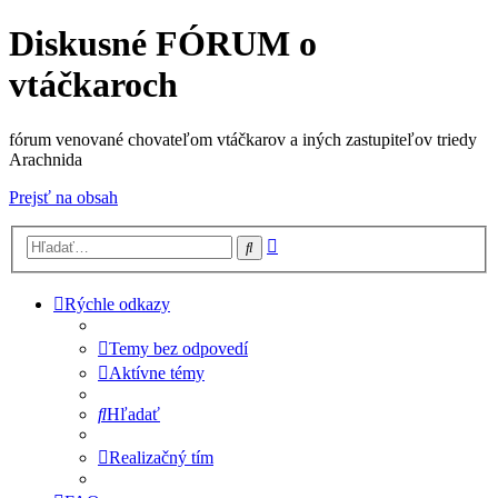
Diskusné FÓRUM o
vtáčkaroch
fórum venované chovateľom vtáčkarov a iných zastupiteľov triedy
Arachnida
Prejsť na obsah
Rozšírené
Hľadať
vyhľadávanie
Rýchle odkazy
Temy bez odpovedí
Aktívne témy
Hľadať
Realizačný tím