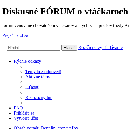
Diskusné FÓRUM o vtáčkaroch
fórum venované chovateľom vtáčkarov a iných zastupiteľov triedy A
Prejsť na obsah
Rozšírené vyhľadávanie
Hľadať
Rýchle odkazy
Temy bez odpovedí
Aktívne témy
Hľadať
Realizačný tím
FAQ
Prihlásiť sa
Vytvoriť účet
Obsah portálu
Denníky chovateľov