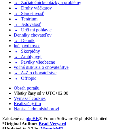
↳ Začiatočnícke otázky a problémy
↳ Druhy vtáčkarov
↳ Starostlivosť
↳ Terárium
↳ Jedovatosť
↳ Urči mi pohlavie
Denníky chovateľov
↳ Denník
iné pavúkovce
↳ Škorpióny
↳ Amblypygi
↳ Pavúky všeobecne
voľná diskusia o chovateľstve
↳ A-Z o chovateľstve
↳ Offtopic
Obsah portálu
Všetky časy sú v
UTC+02:00
Vymazať cookies
Realizačný tím
Napísať administrátorovi
Založené na
phpBB
® Forum Software © phpBB Limited
*
Original Author:
Brad Veryard
*
Updated to 3.2 by
MannixMD