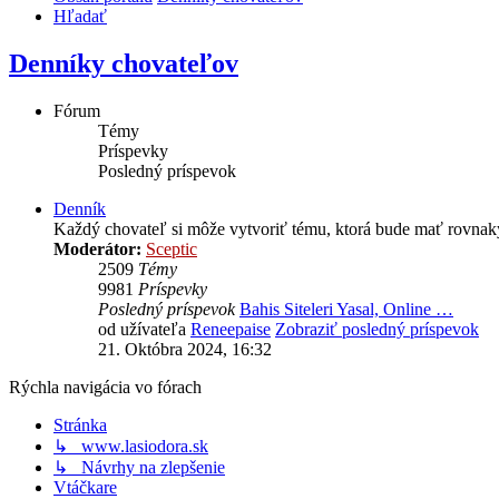
Hľadať
Denníky chovateľov
Fórum
Témy
Príspevky
Posledný príspevok
Denník
Každý chovateľ si môže vytvoriť tému, ktorá bude mať rovnaký 
Moderátor:
Sceptic
2509
Témy
9981
Príspevky
Posledný príspevok
Bahis Siteleri Yasal, Online …
od užívateľa
Reneepaise
Zobraziť posledný príspevok
21. Októbra 2024, 16:32
Rýchla navigácia vo fórach
Stránka
↳ www.lasiodora.sk
↳ Návrhy na zlepšenie
Vtáčkare