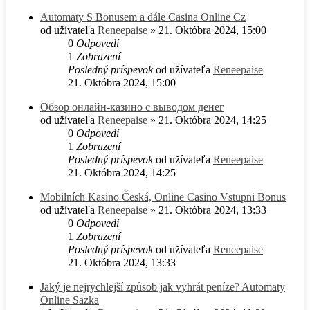
Automaty S Bonusem a dále Casina Online Cz
od užívateľa
Reneepaise
» 21. Októbra 2024, 15:00
0
Odpovedí
1
Zobrazení
Posledný príspevok
od užívateľa
Reneepaise
21. Októbra 2024, 15:00
Обзор онлайн-казино с выводом денег
od užívateľa
Reneepaise
» 21. Októbra 2024, 14:25
0
Odpovedí
1
Zobrazení
Posledný príspevok
od užívateľa
Reneepaise
21. Októbra 2024, 14:25
Mobilních Kasino Česká, Online Casino Vstupni Bonus
od užívateľa
Reneepaise
» 21. Októbra 2024, 13:33
0
Odpovedí
1
Zobrazení
Posledný príspevok
od užívateľa
Reneepaise
21. Októbra 2024, 13:33
Jaký je nejrychlejší způsob jak vyhrát peníze? Automaty
Online Sazka