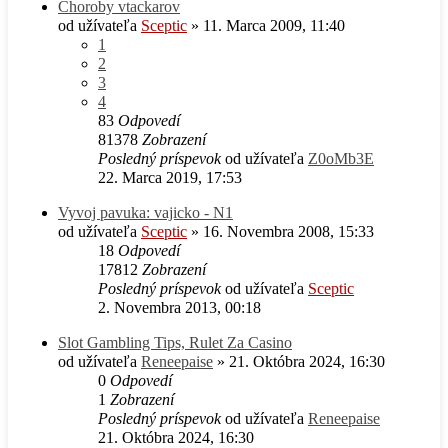
Choroby vtackarov
od užívateľa
Sceptic
» 11. Marca 2009, 11:40
1
2
3
4
83
Odpovedí
81378
Zobrazení
Posledný príspevok
od užívateľa
Z0oMb3E
22. Marca 2019, 17:53
Vyvoj pavuka: vajicko - N1
od užívateľa
Sceptic
» 16. Novembra 2008, 15:33
18
Odpovedí
17812
Zobrazení
Posledný príspevok
od užívateľa
Sceptic
2. Novembra 2013, 00:18
Slot Gambling Tips, Rulet Za Casino
od užívateľa
Reneepaise
» 21. Októbra 2024, 16:30
0
Odpovedí
1
Zobrazení
Posledný príspevok
od užívateľa
Reneepaise
21. Októbra 2024, 16:30