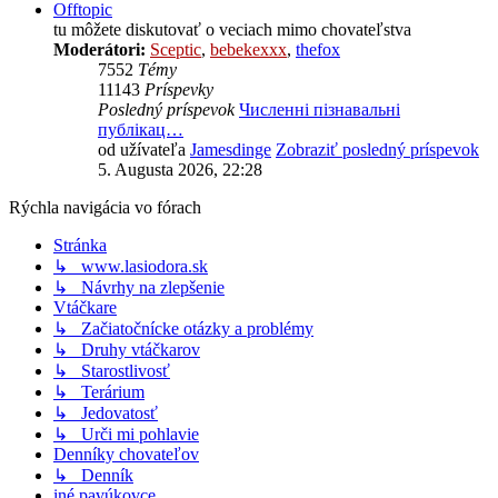
Offtopic
tu môžete diskutovať o veciach mimo chovateľstva
Moderátori:
Sceptic
,
bebekexxx
,
thefox
7552
Témy
11143
Príspevky
Posledný príspevok
Численні пізнавальні
публікац…
od užívateľa
Jamesdinge
Zobraziť posledný príspevok
5. Augusta 2026, 22:28
Rýchla navigácia vo fórach
Stránka
↳ www.lasiodora.sk
↳ Návrhy na zlepšenie
Vtáčkare
↳ Začiatočnícke otázky a problémy
↳ Druhy vtáčkarov
↳ Starostlivosť
↳ Terárium
↳ Jedovatosť
↳ Urči mi pohlavie
Denníky chovateľov
↳ Denník
iné pavúkovce