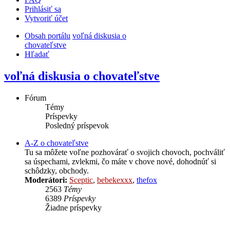
Prihlásiť sa
Vytvoriť účet
Obsah portálu
voľná diskusia o
chovateľstve
Hľadať
voľná diskusia o chovateľstve
Fórum
Témy
Príspevky
Posledný príspevok
A-Z o chovateľstve
Tu sa môžete voľne pozhovárať o svojich chovoch, pochváliť
sa úspechami, zvlekmi, čo máte v chove nové, dohodnúť si
schôdzky, obchody.
Moderátori:
Sceptic
,
bebekexxx
,
thefox
2563
Témy
6389
Príspevky
Žiadne príspevky