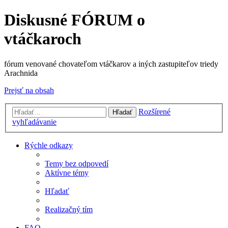
Diskusné FÓRUM o
vtáčkaroch
fórum venované chovateľom vtáčkarov a iných zastupiteľov triedy
Arachnida
Prejsť na obsah
Rozšírené
Hľadať
vyhľadávanie
Rýchle odkazy
Temy bez odpovedí
Aktívne témy
Hľadať
Realizačný tím
FAQ