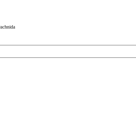
rachnida