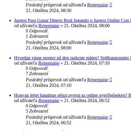
Posledný príspevok
od užívateľa
Reneepaise
21. Októbra 2024, 08:30
Juegos Para Ganar Dinero Real Jugando o Juegos Online Con 
od užívateľa
Reneepaise
» 21. Októbra 2024, 08:00
0
Odpovedí
1
Zobrazení
Posledný príspevok
od užívateľa
Reneepaise
21. Októbra 2024, 08:00
Hvordan vinne penger på den raskeste måten? Spilleautomater
od užívateľa
Reneepaise
» 21. Októbra 2024, 07:10
0
Odpovedí
7
Zobrazení
Posledný príspevok
od užívateľa
Reneepaise
21. Októbra 2024, 07:10
Hogyan lehet hatalmas pénzt nyerni az online nyerőgépeken
od užívateľa
Reneepaise
» 21. Októbra 2024, 06:52
0
Odpovedí
5
Zobrazení
Posledný príspevok
od užívateľa
Reneepaise
21. Októbra 2024, 06:52