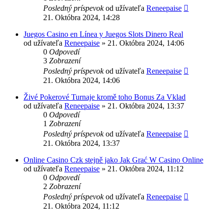
Posledný príspevok
od užívateľa
Reneepaise
21. Októbra 2024, 14:28
Juegos Casino en Línea y Juegos Slots Dinero Real
od užívateľa
Reneepaise
» 21. Októbra 2024, 14:06
0
Odpovedí
3
Zobrazení
Posledný príspevok
od užívateľa
Reneepaise
21. Októbra 2024, 14:06
Živé Pokerové Turnaje kromě toho Bonus Za Vklad
od užívateľa
Reneepaise
» 21. Októbra 2024, 13:37
0
Odpovedí
1
Zobrazení
Posledný príspevok
od užívateľa
Reneepaise
21. Októbra 2024, 13:37
Online Casino Czk stejně jako Jak Grać W Casino Online
od užívateľa
Reneepaise
» 21. Októbra 2024, 11:12
0
Odpovedí
2
Zobrazení
Posledný príspevok
od užívateľa
Reneepaise
21. Októbra 2024, 11:12