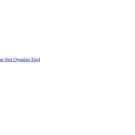
an Slot Oyunları EkşI