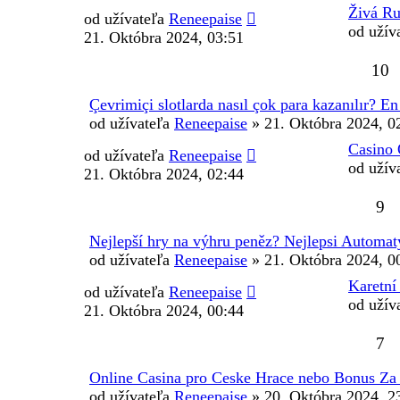
Živá Ru
od užívateľa
Reneepaise
od užív
21. Októbra 2024, 03:51
10
Çevrimiçi slotlarda nasıl çok para kazanılır? 
od užívateľa
Reneepaise
» 21. Októbra 2024, 0
Casino 
od užívateľa
Reneepaise
od užív
21. Októbra 2024, 02:44
9
Nejlepší hry na výhru peněz? Nejlepsi Automat
od užívateľa
Reneepaise
» 21. Októbra 2024, 0
Karetní
od užívateľa
Reneepaise
od užív
21. Októbra 2024, 00:44
7
Online Casina pro Ceske Hrace nebo Bonus Za 
od užívateľa
Reneepaise
» 20. Októbra 2024, 2