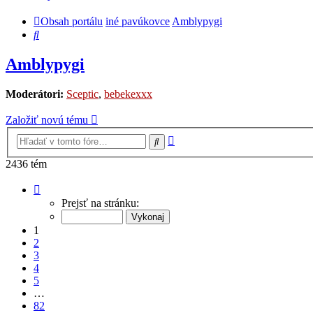
Obsah portálu
iné pavúkovce
Amblypygi
Hľadať
Amblypygi
Moderátori:
Sceptic
,
bebekexxx
Založiť novú tému
Rozšírené
Hľadať
vyhľadávanie
2436 tém
Strana
1
Prejsť na stránku:
z
82
1
2
3
4
5
…
82