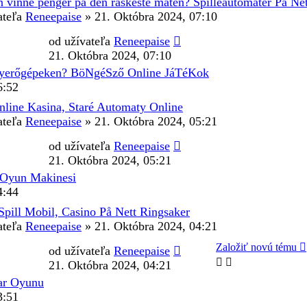
 vinne penger på den raskeste måten? Spilleautomater På Ne
ateľa
Reneepaise
» 21. Októbra 2024, 07:10
od užívateľa
Reneepaise
21. Októbra 2024, 07:10
e nyerőgépeken? BöNgéSző Online JáTéKok
6:52
line Kasina, Staré Automaty Online
ateľa
Reneepaise
» 21. Októbra 2024, 05:21
od užívateľa
Reneepaise
21. Októbra 2024, 05:21
o Oyun Makinesi
4:44
Spill Mobil, Casino På Nett Ringsaker
ateľa
Reneepaise
» 21. Októbra 2024, 04:21
Založiť novú tému
od užívateľa
Reneepaise
21. Októbra 2024, 04:21
mar Oyunu
3:51