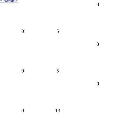
tt Bamble
0
0
5
0
0
5
0
0
13