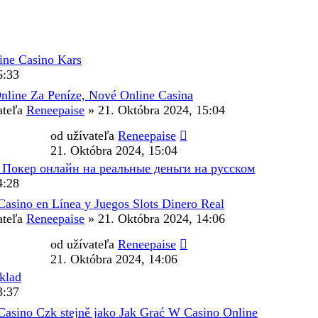
nline Casino Kars
6:33
nline Za Peníze, Nové Online Casina
ateľa
Reneepaise
» 21. Októbra 2024, 15:04
od užívateľa
Reneepaise
21. Októbra 2024, 15:04
 Покер онлайн на реальные деньги на русском
4:28
Casino en Línea y Juegos Slots Dinero Real
ateľa
Reneepaise
» 21. Októbra 2024, 14:06
od užívateľa
Reneepaise
21. Októbra 2024, 14:06
klad
3:37
Casino Czk stejně jako Jak Grać W Casino Online