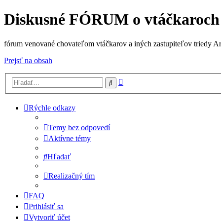
Diskusné FÓRUM o vtáčkaroch
fórum venované chovateľom vtáčkarov a iných zastupiteľov triedy A
Prejsť na obsah
Rozšírené
Hľadať
vyhľadávanie
Rýchle odkazy
Temy bez odpovedí
Aktívne témy
Hľadať
Realizačný tím
FAQ
Prihlásiť sa
Vytvoriť účet