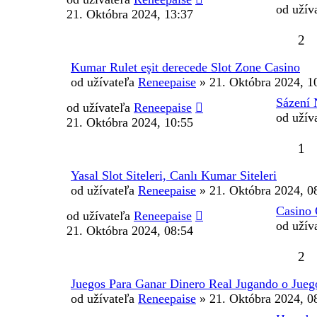
od užív
21. Októbra 2024, 13:37
2
Kumar Rulet eşit derecede Slot Zone Casino
od užívateľa
Reneepaise
» 21. Októbra 2024, 1
Sázení 
od užívateľa
Reneepaise
od užív
21. Októbra 2024, 10:55
1
Yasal Slot Siteleri, Canlı Kumar Siteleri
od užívateľa
Reneepaise
» 21. Októbra 2024, 0
Casino 
od užívateľa
Reneepaise
od užív
21. Októbra 2024, 08:54
2
Juegos Para Ganar Dinero Real Jugando o Jueg
od užívateľa
Reneepaise
» 21. Októbra 2024, 0