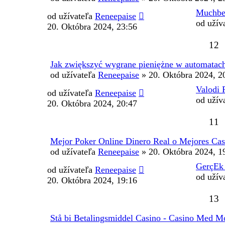
Muchbet
od užívateľa
Reneepaise
od užív
20. Októbra 2024, 23:56
12
Jak zwiększyć wygrane pieniężne w automatach
od užívateľa
Reneepaise
» 20. Októbra 2024, 2
Valodi 
od užívateľa
Reneepaise
od užív
20. Októbra 2024, 20:47
11
Mejor Poker Online Dinero Real o Mejores Ca
od užívateľa
Reneepaise
» 20. Októbra 2024, 1
GerçEk 
od užívateľa
Reneepaise
od užív
20. Októbra 2024, 19:16
13
Stå bi Betalingsmiddel Casino - Casino Med Mo