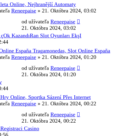
leta Online, Nejhranější Automaty
ateľa
Reneepaise
» 21. Októbra 2024, 03:02
od užívateľa
Reneepaise
21. Októbra 2024, 03:02
En çOk KazandıRan Slot Oyunları EkşI
2:44
Online España Tragamonedas, Slot Online España
ateľa
Reneepaise
» 21. Októbra 2024, 01:20
od užívateľa
Reneepaise
21. Októbra 2024, 01:20
y
0:44
 Hry Online, Sportka Sázení Přes Internet
ateľa
Reneepaise
» 21. Októbra 2024, 00:22
od užívateľa
Reneepaise
21. Októbra 2024, 00:22
Registraci Casino
3:56