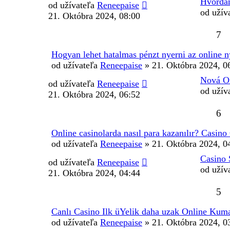
Hvordan
od užívateľa
Reneepaise
od užív
21. Októbra 2024, 08:00
7
Hogyan lehet hatalmas pénzt nyerni az onlin
od užívateľa
Reneepaise
» 21. Októbra 2024, 0
Nová On
od užívateľa
Reneepaise
od užív
21. Októbra 2024, 06:52
6
Online casinolarda nasıl para kazanılır? Casin
od užívateľa
Reneepaise
» 21. Októbra 2024, 0
Casino 
od užívateľa
Reneepaise
od užív
21. Októbra 2024, 04:44
5
Canlı Casino Ilk üYelik daha uzak Online Ku
od užívateľa
Reneepaise
» 21. Októbra 2024, 0