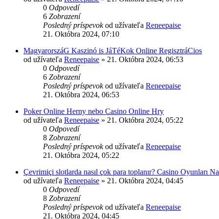
0
Odpovedí
6
Zobrazení
Posledný príspevok
od užívateľa
Reneepaise
21. Októbra 2024, 07:10
MagyarorszáG Kaszinó is JáTéKok Online RegisztráCios
od užívateľa
Reneepaise
» 21. Októbra 2024, 06:53
0
Odpovedí
6
Zobrazení
Posledný príspevok
od užívateľa
Reneepaise
21. Októbra 2024, 06:53
Poker Online Herny nebo Casino Online Hry
od užívateľa
Reneepaise
» 21. Októbra 2024, 05:22
0
Odpovedí
8
Zobrazení
Posledný príspevok
od užívateľa
Reneepaise
21. Októbra 2024, 05:22
Çevrimiçi slotlarda nasıl çok para toplanır? Casino Oyunları 
od užívateľa
Reneepaise
» 21. Októbra 2024, 04:45
0
Odpovedí
8
Zobrazení
Posledný príspevok
od užívateľa
Reneepaise
21. Októbra 2024, 04:45