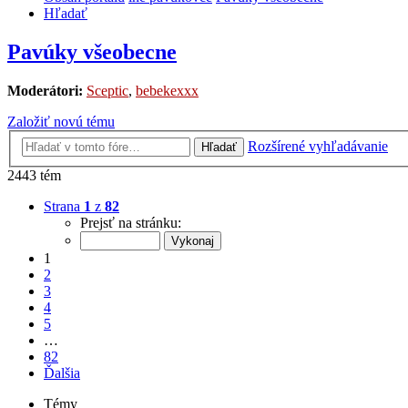
Hľadať
Pavúky všeobecne
Moderátori:
Sceptic
,
bebekexxx
Založiť novú tému
Rozšírené vyhľadávanie
Hľadať
2443 tém
Strana
1
z
82
Prejsť na stránku:
1
2
3
4
5
…
82
Ďalšia
Témy