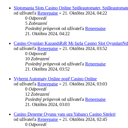
Slotomania Slots Casino Online Spilleautomater, Spilleautomate
od užívateľa
Reneepaise
» 21. Októbra 2024, 04:22
0
Odpovedí
5
Zobrazení
Posledný príspevok
od užívateľa
Reneepaise
21. Októbra 2024, 04:22
Casino Oyunları KazandıRıR Mı fazla Casino Slot OyunlarıN
od užívateľa
Reneepaise
» 21. Októbra 2024, 03:52
0
Odpovedí
10
Zobrazení
Posledný príspevok
od užívateľa
Reneepaise
21. Októbra 2024, 03:52
Vyherni Automaty Online popř Casino Online
od užívateľa
Reneepaise
» 21. Októbra 2024, 03:03
0
Odpovedí
12
Zobrazení
Posledný príspevok
od užívateľa
Reneepaise
21. Októbra 2024, 03:03
Casino Deneme Oyunu yanı sıra Yabancı Casino Siteleri
od užívateľa
Reneepaise
» 21. Októbra 2024, 02:45
0
Odpovedí