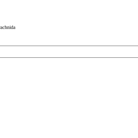
rachnida