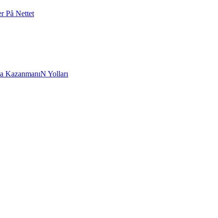
r På Nettet
da KazanmanıN Yolları