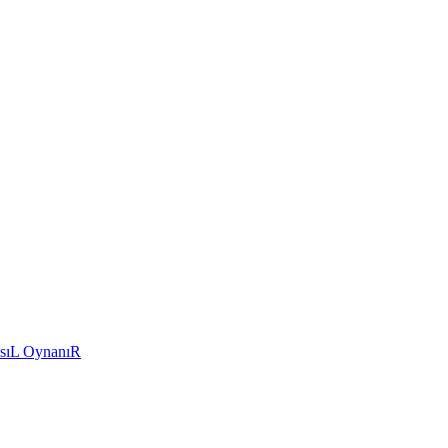
NasıL OynanıR