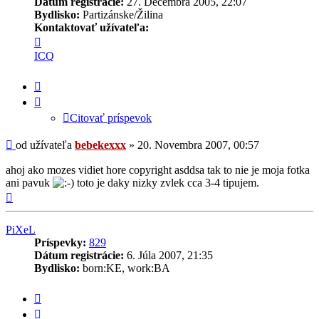
Dátum registrácie:
27. Decembra 2005, 22:07
Bydlisko:
Partizánske/Žilina
Kontaktovať užívateľa:
Kontaktné
informácie
ICQ
užívateľa
-
Citovať
bebekexxx
príspevok
Citovať príspevok
Príspevok
od užívateľa
bebekexxx
»
20. Novembra 2007, 00:57
ahoj ako mozes vidiet hore copyright asddsa tak to nie je moja fotka
ani pavuk
toto je daky nizky zvlek cca 3-4 tipujem.
Hore
PiXeL
Príspevky:
829
Dátum registrácie:
6. Júla 2007, 21:35
Bydlisko:
born:KE, work:BA
Citovať
príspevok