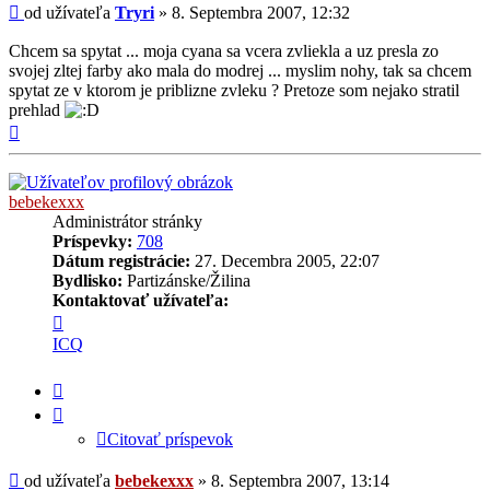
Príspevok
od užívateľa
Tryri
»
8. Septembra 2007, 12:32
Chcem sa spytat ... moja cyana sa vcera zvliekla a uz presla zo
svojej zltej farby ako mala do modrej ... myslim nohy, tak sa chcem
spytat ze v ktorom je priblizne zvleku ? Pretoze som nejako stratil
prehlad
Hore
bebekexxx
Administrátor stránky
Príspevky:
708
Dátum registrácie:
27. Decembra 2005, 22:07
Bydlisko:
Partizánske/Žilina
Kontaktovať užívateľa:
Kontaktné
informácie
ICQ
užívateľa
-
Citovať
bebekexxx
príspevok
Citovať príspevok
Príspevok
od užívateľa
bebekexxx
»
8. Septembra 2007, 13:14