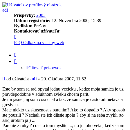
adi
Príspevky:
2003
Dátum registrácie:
12. Novembra 2006, 15:39
Bydlisko:
Prešov
Kontaktovať užívateľa:
Kontaktné
informácie
ICQ
Odkaz na vlastný web
užívateľa
-
Citovať
adi
príspevok
Citovať príspevok
Príspevok
od užívateľa
adi
»
20. Októbra 2007, 11:52
Este by som sa rad opytal jednu vecicku , kedze moja samica je uz
pravdepodobne v adultnom zvleku chcem parit.
Je mi jasne , aj som cosi cital a tak, ze samica je casto odmietava a
gresivna.
Mate niekto uz skusenost s parenim? Ako to dopadlo ? Aky sposob
ste pouzili ? Nechali ste ich dlhsie spolu ? aby si na seba zvykli (to
asiq urobim ja ) ...
Parenie z ruky ? co si o tom myslite ..., no je toho vela , kedze som