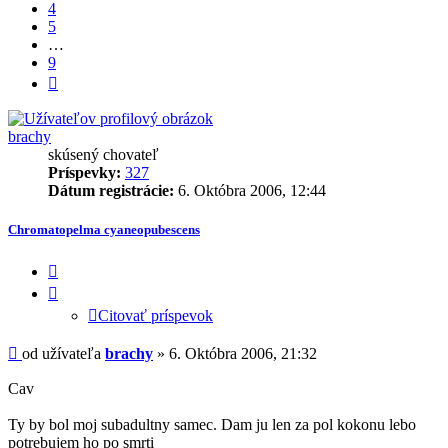
4
5
…
9
Ďalšia
brachy
skúsený chovateľ
Príspevky:
327
Dátum registrácie:
6. Októbra 2006, 12:44
Chromatopelma cyaneopubescens
Citovať
príspevok
Citovať príspevok
Príspevok
od užívateľa
brachy
»
6. Októbra 2006, 21:32
Cav
Ty by bol moj subadultny samec. Dam ju len za pol kokonu lebo
potrebujem ho po smrti