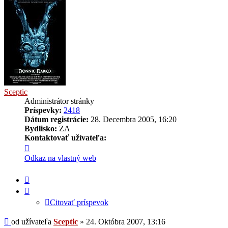
Sceptic
Administrátor stránky
Príspevky:
2418
Dátum registrácie:
28. Decembra 2005, 16:20
Bydlisko:
ZA
Kontaktovať užívateľa:
Kontaktné
informácie
Odkaz na vlastný web
užívateľa
-
Citovať
Sceptic
príspevok
Citovať príspevok
Príspevok
od užívateľa
Sceptic
»
24. Októbra 2007, 13:16