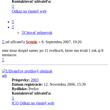
Kontaktovať užívateľa:
Kontaktné
informácie
Odkaz na vlastný web
užívateľa
-
Citovať
Sceptic
príspevok
Citovať príspevok
Príspevok
od užívateľa
Sceptic
»
8. Septembra 2007, 19:26
mne teraz dospel samec po 11 zvelkoch, ktore mu trvali 1 rok aj 8
mesiacov.
Hore
adi
Príspevky:
2003
Dátum registrácie:
12. Novembra 2006, 15:39
Bydlisko:
Prešov
Kontaktovať užívateľa:
Kontaktné
informácie
ICQ
Odkaz na vlastný web
užívateľa