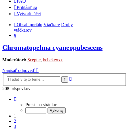
FAQ
Prihlásiť sa
Vytvoriť účet
Obsah portálu
Vtáčkare
Druhy
vtáčkarov
Hľadať
Chromatopelma cyaneopubescens
Moderátori:
Sceptic
,
bebekexxx
Napísať odpoveď
Rozšírené
Hľadať
vyhľadávanie
208 príspevkov
Strana
1
Prejsť na stránku:
z
9
1
2
3