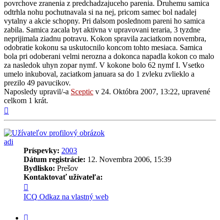
povrchove zranenia z predchadzajuceho parenia. Druhemu samica
odtrhla nohu pochutnavala si na nej, pricom samec bol nadalej
vytalny a akcie schopny. Pri dalsom poslednom pareni ho samica
zabila. Samica zacala byt aktivna v upravovani teraria, 3 tyzdne
neprijimala ziadnu potravu. Kokon spravila zaciatkom novembra,
odobratie kokonu sa uskutocnilo koncom tohto mesiaca. Samica
bola pri odoberani velmi nerozna a dokonca napadla kokon co malo
za nasledok uhyn zopar nymf. V kokone bolo 62 nymf I. Vsetko
umelo inkuboval, zaciatkom januara sa do 1 zvleku zvlieklo a
prezilo 49 pavucikov.
Naposledy upravil/-a
Sceptic
v 24. Októbra 2007, 13:22, upravené
celkom 1 krát.
Hore
adi
Príspevky:
2003
Dátum registrácie:
12. Novembra 2006, 15:39
Bydlisko:
Prešov
Kontaktovať užívateľa:
Kontaktné
informácie
ICQ
Odkaz na vlastný web
užívateľa
-
Citovať