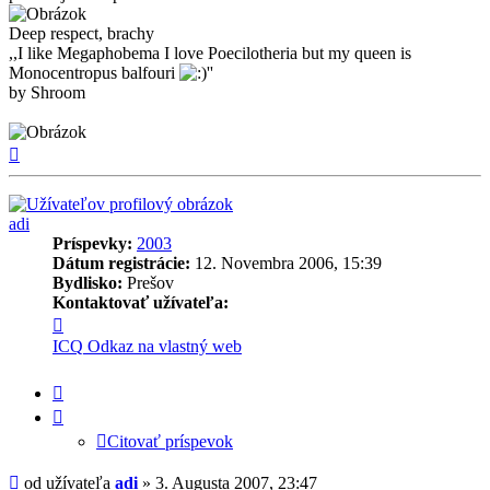
Deep respect, brachy
,,I like Megaphobema I love Poecilotheria but my queen is
Monocentropus balfouri
''
by Shroom
Hore
adi
Príspevky:
2003
Dátum registrácie:
12. Novembra 2006, 15:39
Bydlisko:
Prešov
Kontaktovať užívateľa:
Kontaktné
informácie
ICQ
Odkaz na vlastný web
užívateľa
-
Citovať
adi
príspevok
Citovať príspevok
Príspevok
od užívateľa
adi
»
3. Augusta 2007, 23:47