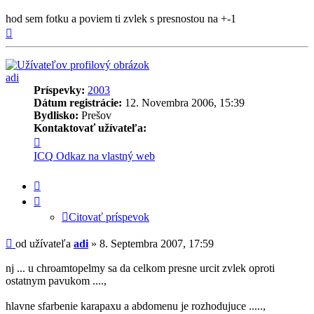
hod sem fotku a poviem ti zvlek s presnostou na +-1
Hore
adi
Príspevky:
2003
Dátum registrácie:
12. Novembra 2006, 15:39
Bydlisko:
Prešov
Kontaktovať užívateľa:
Kontaktné
informácie
ICQ
Odkaz na vlastný web
užívateľa
-
Citovať
adi
príspevok
Citovať príspevok
Príspevok
od užívateľa
adi
»
8. Septembra 2007, 17:59
nj ... u chroamtopelmy sa da celkom presne urcit zvlek oproti
ostatnym pavukom ....,
hlavne sfarbenie karapaxu a abdomenu je rozhodujuce .....,