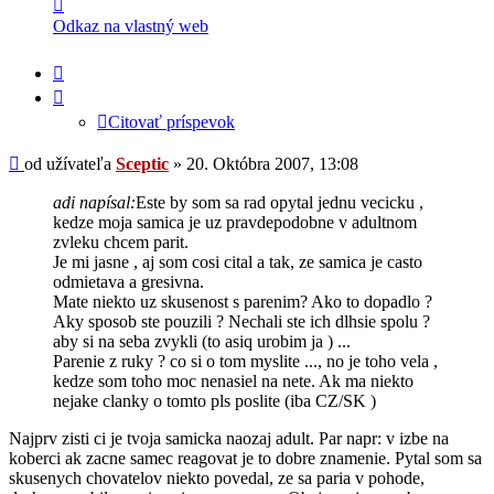
Kontaktné
informácie
Odkaz na vlastný web
užívateľa
-
Citovať
Sceptic
príspevok
Citovať príspevok
Príspevok
od užívateľa
Sceptic
»
20. Októbra 2007, 13:08
adi napísal:
Este by som sa rad opytal jednu vecicku ,
kedze moja samica je uz pravdepodobne v adultnom
zvleku chcem parit.
Je mi jasne , aj som cosi cital a tak, ze samica je casto
odmietava a gresivna.
Mate niekto uz skusenost s parenim? Ako to dopadlo ?
Aky sposob ste pouzili ? Nechali ste ich dlhsie spolu ?
aby si na seba zvykli (to asiq urobim ja ) ...
Parenie z ruky ? co si o tom myslite ..., no je toho vela ,
kedze som toho moc nenasiel na nete. Ak ma niekto
nejake clanky o tomto pls poslite (iba CZ/SK )
Najprv zisti ci je tvoja samicka naozaj adult. Par napr: v izbe na
koberci ak zacne samec reagovat je to dobre znamenie. Pytal som sa
skusenych chovatelov niekto povedal, ze sa paria v pohode,