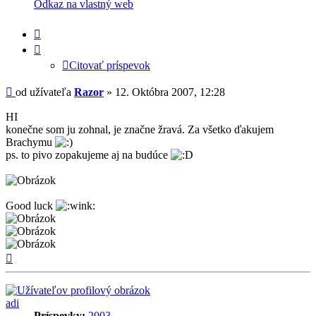
informácie
Odkaz na vlastný web
užívateľa
-
Citovať
Razor
príspevok
Citovať príspevok
Príspevok
od užívateľa
Razor
»
12. Októbra 2007, 12:28
HI
konečne som ju zohnal, je značne žravá. Za všetko ďakujem
Brachymu
ps. to pivo zopakujeme aj na budúce
Good luck
Hore
adi
Príspevky:
2003