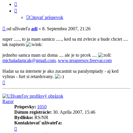
-
Citovať
adi
príspevok
Citovať príspevok
Príspevok
od užívateľa
adi
»
8. Septembra 2007, 21:26
super ....., to ja mam samicu ....., ked sa mi zvlecie a bude chciet ....
tak napisem
jedneho samca mam uz doma .... ale je to prcek ....
michaladamcak@gmail.com
,
www.terapresov.freevar.com
Hadat sa na internete je ako zucastnit sa paralympiady - aj ked
vyhras - furt si retardovany.
Hore
Razor
Príspevky:
1010
Dátum registrácie:
30. Apríla 2007, 15:46
Bydlisko:
RS/NR
Kontaktovať užívateľa:
Kontaktné