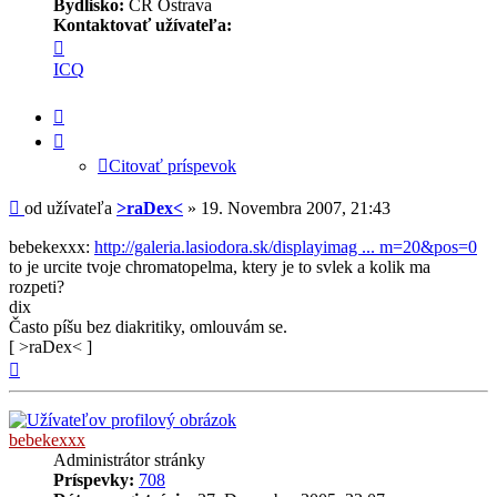
Bydlisko:
ČR Ostrava
Kontaktovať užívateľa:
Kontaktné
informácie
ICQ
užívateľa
-
Citovať
>raDex<
príspevok
Citovať príspevok
Príspevok
od užívateľa
>raDex<
»
19. Novembra 2007, 21:43
bebekexxx:
http://galeria.lasiodora.sk/displayimag ... m=20&pos=0
to je urcite tvoje chromatopelma, ktery je to svlek a kolik ma
rozpeti?
dix
Často píšu bez diakritiky, omlouvám se.
[ >raDex< ]
Hore
bebekexxx
Administrátor stránky
Príspevky:
708