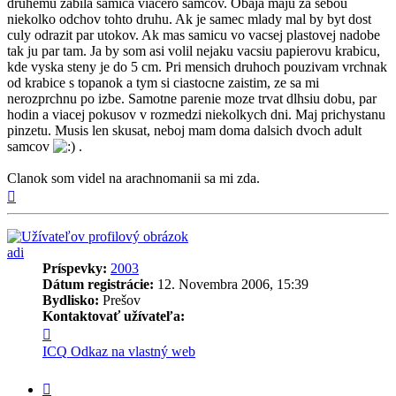
druhemu zabila samica viacero samcov. Obaja maju za sebou
niekolko odchov tohto druhu. Ak je samec mlady mal by byt dost
culy odrazit par utokov. Ak mas samicu vo vacsej plastovej nadobe
tak ju par tam. Ja by som asi volil nejaku vacsiu papierovu krabicu,
kde vyska steny je do 5 cm. Pri mensich druhoch pouzivam vrchnak
od krabice s topanok a tym si ciastocne zaistim, ze sa mi
nerozprchnu po izbe. Samotne parenie moze trvat dlhsiu dobu, par
hodin a viacej pokusov v rozmedzi niekolkych dni. Maj prichystanu
pinzetu. Musis len skusat, neboj mam doma dalsich dvoch adult
samcov
.
Clanok som videl na arachnomanii sa mi zda.
Hore
adi
Príspevky:
2003
Dátum registrácie:
12. Novembra 2006, 15:39
Bydlisko:
Prešov
Kontaktovať užívateľa:
Kontaktné
informácie
ICQ
Odkaz na vlastný web
užívateľa
-
Citovať
adi