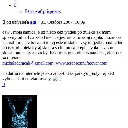
adi
príspevok
Citovať príspevok
Príspevok
od užívateľa
adi
»
30. Októbra 2007, 16:09
caw , moja samica je uz nieco cez tyzden po zvleku ak mam
spravny odhad , a zatial nechce jest nic a uz sa aj napila, mozno sa
len nahlim , ale to sa mi u nej este nestalo - vzy mi jedla maximalne
po tyzdni , niekedy aj skor, a s chutou sa prepchavala. Uz som
skusal mucnaky a cvrcky. Fakt mozno to nic neznamena , ale rasej
sa opytam.
michaladamcak@gmail.com
,
www.terapresov.freevar.com
Hadat sa na internete je ako zucastnit sa paralympiady - aj ked
vyhras - furt si retardovany.
Hore