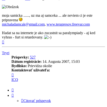
moja samicka ......, uz ma aj samceka ... ale neviem ci je este
pripravena
michaladamcak@gmail.com
,
www.terapresov.freevar.com
Hadat sa na internete je ako zucastnit sa paralympiady - aj ked
vyhras - furt si retardovany.
Hore
Tryri
Príspevky:
527
Dátum registrácie:
14. Augusta 2007, 15:03
Bydlisko:
Prievidza okolie
Kontaktovať užívateľa:
Kontaktné
informácie
ICQ
užívateľa
-
Citovať
Tryri
príspevok
Citovať príspevok