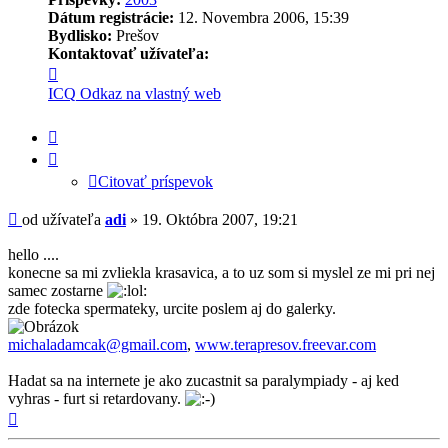
Dátum registrácie:
12. Novembra 2006, 15:39
Bydlisko:
Prešov
Kontaktovať užívateľa:
Kontaktné
informácie
ICQ
Odkaz na vlastný web
užívateľa
-
Citovať
adi
príspevok
Citovať príspevok
Príspevok
od užívateľa
adi
»
19. Októbra 2007, 19:21
hello ....
konecne sa mi zvliekla krasavica, a to uz som si myslel ze mi pri nej
samec zostarne
zde fotecka spermateky, urcite poslem aj do galerky.
michaladamcak@gmail.com
,
www.terapresov.freevar.com
Hadat sa na internete je ako zucastnit sa paralympiady - aj ked
vyhras - furt si retardovany.
Hore