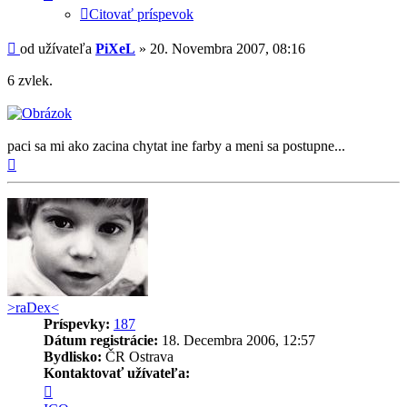
Citovať príspevok
Príspevok
od užívateľa
PiXeL
»
20. Novembra 2007, 08:16
6 zvlek.
paci sa mi ako zacina chytat ine farby a meni sa postupne...
Hore
>raDex<
Príspevky:
187
Dátum registrácie:
18. Decembra 2006, 12:57
Bydlisko:
ČR Ostrava
Kontaktovať užívateľa:
Kontaktné
informácie