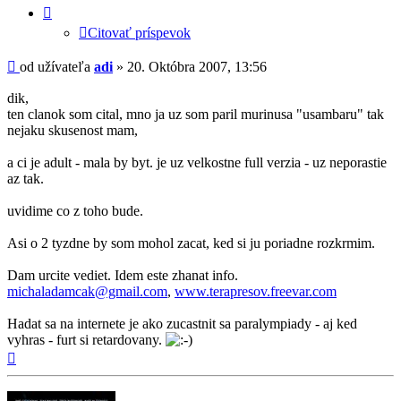
príspevok
Citovať príspevok
Príspevok
od užívateľa
adi
»
20. Októbra 2007, 13:56
dik,
ten clanok som cital, mno ja uz som paril murinusa "usambaru" tak
nejaku skusenost mam,
a ci je adult - mala by byt. je uz velkostne full verzia - uz neporastie
az tak.
uvidime co z toho bude.
Asi o 2 tyzdne by som mohol zacat, ked si ju poriadne rozkrmim.
Dam urcite vediet. Idem este zhanat info.
michaladamcak@gmail.com
,
www.terapresov.freevar.com
Hadat sa na internete je ako zucastnit sa paralympiady - aj ked
vyhras - furt si retardovany.
Hore