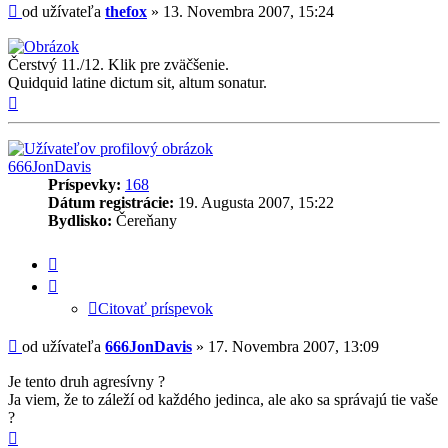
Príspevok
od užívateľa
thefox
»
13. Novembra 2007, 15:24
Čerstvý 11./12. Klik pre zväčšenie.
Quidquid latine dictum sit, altum sonatur.
Hore
666JonDavis
Príspevky:
168
Dátum registrácie:
19. Augusta 2007, 15:22
Bydlisko:
Čereňany
Citovať
príspevok
Citovať príspevok
Príspevok
od užívateľa
666JonDavis
»
17. Novembra 2007, 13:09
Je tento druh agresívny ?
Ja viem, že to záleží od každého jedinca, ale ako sa správajú tie vaše
?
Hore