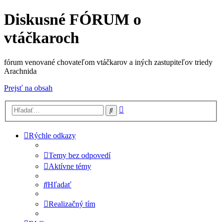
Diskusné FÓRUM o
vtáčkaroch
fórum venované chovateľom vtáčkarov a iných zastupiteľov triedy
Arachnida
Prejsť na obsah
Rozšírené
Hľadať
vyhľadávanie
Rýchle odkazy
Temy bez odpovedí
Aktívne témy
Hľadať
Realizačný tím