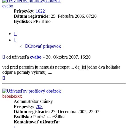
cvabo
Príspevky:
1022
Dátum registrácie:
25. Februára 2006, 07:20
Bydlisko:
PP / Brno
Citovať
príspevok
Citovať príspevok
Príspevok
od užívateľa
cvabo
»
30. Októbra 2007, 16:20
ved pred parenim ju nemusis natrepat ... daj jej jedno dva holiatka
odpar a pomaly vykrmuj ....
Hore
bebekexxx
Administrátor stránky
Príspevky:
708
Dátum registrácie:
27. Decembra 2005, 22:07
Bydlisko:
Partizánske/Žilina
Kontaktovať užívateľa:
Kontaktné