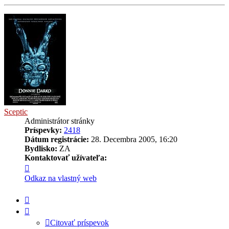
Sceptic
Administrátor stránky
Príspevky:
2418
Dátum registrácie:
28. Decembra 2005, 16:20
Bydlisko:
ZA
Kontaktovať užívateľa:
Kontaktné
informácie
Odkaz na vlastný web
užívateľa
-
Citovať
Sceptic
príspevok
Citovať príspevok