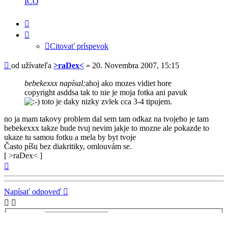
ICQ
užívateľa
-
Citovať
>raDex<
príspevok
Citovať príspevok
Príspevok
od užívateľa
>raDex<
»
20. Novembra 2007, 15:15
bebekexxx napísal:
ahoj ako mozes vidiet hore
copyright asddsa tak to nie je moja fotka ani pavuk
toto je daky nizky zvlek cca 3-4 tipujem.
no ja mam takovy problem dal sem tam odkaz na tvojeho je tam
bebekexxx takze bude tvuj nevim jakje to mozne ale pokazde to
ukaze tu samou fotku a mela by byt tvoje
Často píšu bez diakritiky, omlouvám se.
[ >raDex< ]
Hore
Napísať odpoveď
Zobraziť:
Zoradiť podľa:
Smer: