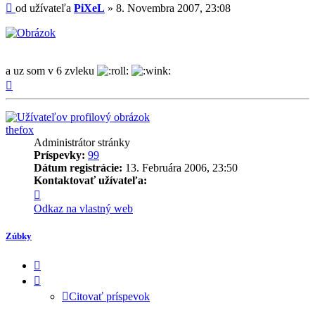
Príspevok
od užívateľa
PiXeL
»
8. Novembra 2007, 23:08
a uz som v 6 zvleku
Hore
thefox
Administrátor stránky
Príspevky:
99
Dátum registrácie:
13. Februára 2006, 23:50
Kontaktovať užívateľa:
Kontaktné
informácie
Odkaz na vlastný web
užívateľa
-
Zúbky
thefox
Citovať
príspevok
Citovať príspevok