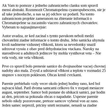
Ak Vam to pomoze z jedneho zahranicneho clanku som spravil
mensi abstrakt. Roznmozit Chromatopelmu cyaneopubescens, nie je
až take jednoduche, u nas sa jej odchov uz podaril. Na tomto
zahranicnom projekte zameranom na zbieranie informacii o
Chromatopelme sa zucastnilo viacero zahranicnych chovatelov.
Vyberam to najzaujimavejsie:
Autor uvadza, ze ked zacinal s tymto pavukom neboli medzi
chovatelmi ziadne informacie o tomto druhu. Jeho samicka uhynula
kvoli nadmerne vzdusnej vlhkosti, ktoru sa nevedomky snazil
udrzovat vyssiu z obav pred dehydrataciou vtackara. Naroky na
starostlivost u adultnych jedincov by mohla vystihovat veta – Nie
vela vody, nie vela vlhkosti.
Prve co spravil bolo prenesie samice do dvojnasobne vacsej chovnej
nadoby ako mala. Zvysil a udrziaval vlhkost a teplotu v rozmadzi 25
stupnov s nocnym poklesom. Obcas krmil cvrckami.
Parenie prebiehalo vzdy vecer okolo jednej hodiny rano, ked bol
najvacsi klud. Paril dvoma samcami celkovo 6x v rozpati mesiacov
august, september. Samce boli pustane do ubikacii samici, par hodin
az den, pricom sa pokusala obcas o napadutie. Uspesne parenie
nebolo nikdy pozorovane, pretoze samcov vyberal von az rano.
Jeden samec neprezil, priciny smrti nezname, nenasli sa ziadne