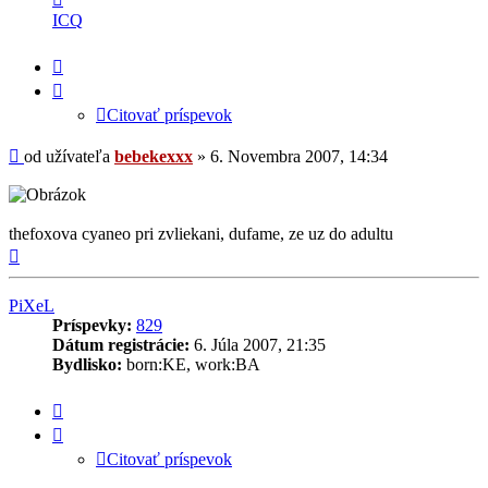
informácie
ICQ
užívateľa
-
Citovať
bebekexxx
príspevok
Citovať príspevok
Príspevok
od užívateľa
bebekexxx
»
6. Novembra 2007, 14:34
thefoxova cyaneo pri zvliekani, dufame, ze uz do adultu
Hore
PiXeL
Príspevky:
829
Dátum registrácie:
6. Júla 2007, 21:35
Bydlisko:
born:KE, work:BA
Citovať
príspevok
Citovať príspevok