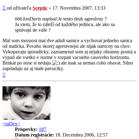
Príspevok
od užívateľa
Sceptic
»
17. Novembra 2007, 13:33
666JonDavis napísal:
Je tento druh agresívny ?
Ja viem, že to záleží od každého jedinca, ale ako sa
správajú tie vaše ?
Mal som moznost mat dve adult samice a vychovat jedneho samca
od malicka. Povaho skorej agresivnejsi ale nijak narocny na chov.
Vykopavaju sporadicky, zaznamenal som aj nejaky obranny postoj a
vypad ale vsetko v norme v rozpati vacsieho casoveho horizontu.
Brnkat po nose si nedaju
ale inak sa nemas coho obavat. Silno
zapriadaju uz aj male pavuciky.
Hore
>raDex<
Príspevky:
187
Dátum registrácie:
18. Decembra 2006, 12:57