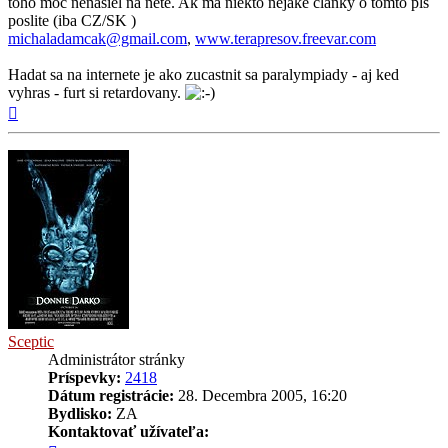
toho moc nenasiel na nete. Ak ma niekto nejake clanky o tomto pls
poslite (iba CZ/SK )
michaladamcak@gmail.com
,
www.terapresov.freevar.com
Hadat sa na internete je ako zucastnit sa paralympiady - aj ked
vyhras - furt si retardovany.
Hore
Sceptic
Administrátor stránky
Príspevky:
2418
Dátum registrácie:
28. Decembra 2005, 16:20
Bydlisko:
ZA
Kontaktovať užívateľa: