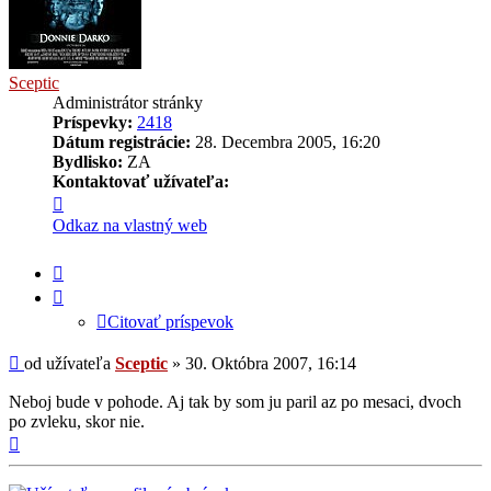
Sceptic
Administrátor stránky
Príspevky:
2418
Dátum registrácie:
28. Decembra 2005, 16:20
Bydlisko:
ZA
Kontaktovať užívateľa:
Kontaktné
informácie
Odkaz na vlastný web
užívateľa
-
Citovať
Sceptic
príspevok
Citovať príspevok
Príspevok
od užívateľa
Sceptic
»
30. Októbra 2007, 16:14
Neboj bude v pohode. Aj tak by som ju paril az po mesaci, dvoch
po zvleku, skor nie.
Hore