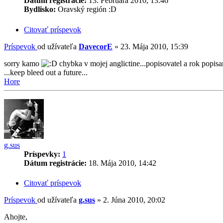
Dátum registrácie:
13. Februára 2010, 13:46
Bydlisko:
Oravský región :D
Citovať príspevok
Príspevok
od užívateľa
DavecorE
»
23. Mája 2010, 15:39
sorry kamo
chybka v mojej anglictine...popisovatel a rok popis
...keep bleed out a future...
Hore
g.sus
Príspevky:
1
Dátum registrácie:
18. Mája 2010, 14:42
Citovať príspevok
Príspevok
od užívateľa
g.sus
»
2. Júna 2010, 20:02
Ahojte,