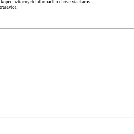
 kopec uzitocnych informacii o chove vtackarov.
krasavica: