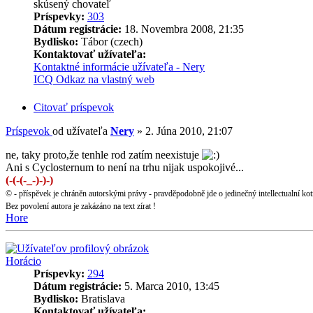
skúsený chovateľ
Príspevky:
303
Dátum registrácie:
18. Novembra 2008, 21:35
Bydlisko:
Tábor (czech)
Kontaktovať užívateľa:
Kontaktné informácie užívateľa - Nery
ICQ
Odkaz na vlastný web
Citovať príspevok
Príspevok
od užívateľa
Nery
»
2. Júna 2010, 21:07
ne, taky proto,že tenhle rod zatím neexistuje
Ani s Cyclosternum to není na trhu nijak uspokojivé...
(-(-(-_-)-)-)
© - příspěvek je chráněn autorskými právy - pravděpodobně jde o jedinečný intellectualní kot
Bez povolení autora je zakázáno na text zírat !
Hore
Horácio
Príspevky:
294
Dátum registrácie:
5. Marca 2010, 13:45
Bydlisko:
Bratislava
Kontaktovať užívateľa: