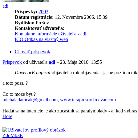
adi
Príspevky:
2003
Dátum registrácie:
12. Novembra 2006, 15:39
Bydlisko:
Prešov
Kontaktovať užívateľa:
Kontaktné informácie užívateľa - adi
ICQ
Odkaz na vlastný web
Citovať príspevok
Príspevok
od užívateľa
adi
»
23. Mája 2010, 13:55
DavecorE napísal:
objavitel a rok objavenia...jasne pozriem dik
a toto poss. ?
Co to moze byt ?
michaladamcak@gmail.com
,
www.terapresov.freevar.com
Hadat sa na internete je ako zucastnit sa paralympiady - aj ked vyhras 
Hore
Z0oMb3E