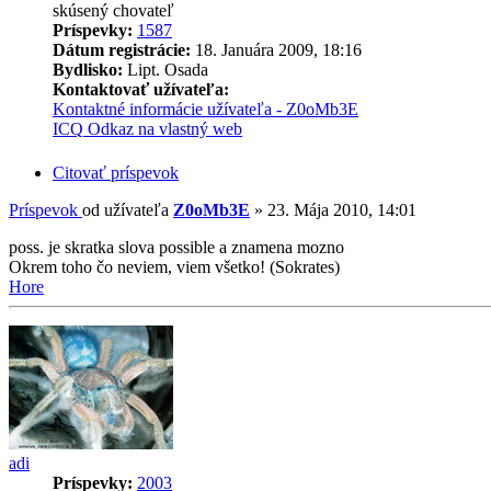
skúsený chovateľ
Príspevky:
1587
Dátum registrácie:
18. Januára 2009, 18:16
Bydlisko:
Lipt. Osada
Kontaktovať užívateľa:
Kontaktné informácie užívateľa - Z0oMb3E
ICQ
Odkaz na vlastný web
Citovať príspevok
Príspevok
od užívateľa
Z0oMb3E
»
23. Mája 2010, 14:01
poss. je skratka slova possible a znamena mozno
Okrem toho čo neviem, viem všetko! (Sokrates)
Hore
adi
Príspevky:
2003