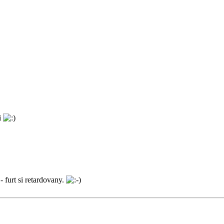
i
- furt si retardovany.