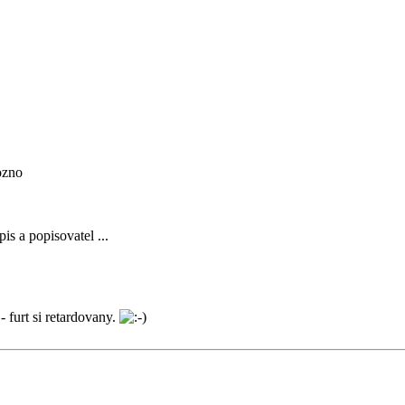
ozno
is a popisovatel ...
- furt si retardovany.