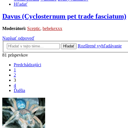
Hľadať
Davus (Cyclosternum pet trade fasciatum)
Moderátori:
Sceptic
,
bebekexxx
Napísať odpoveď
Rozšírené vyhľadávanie
Hľadať
81 príspevkov
Predchádzajúci
1
2
3
4
Ďalšia