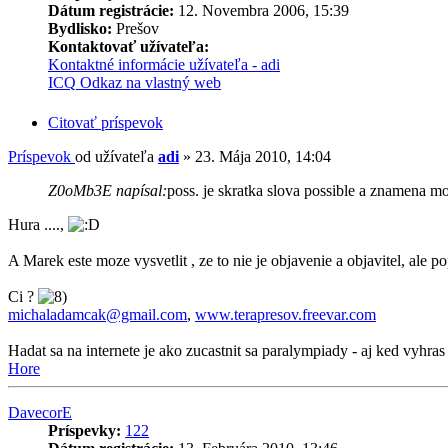
Dátum registrácie:
12. Novembra 2006, 15:39
Bydlisko:
Prešov
Kontaktovať užívateľa:
Kontaktné informácie užívateľa - adi
ICQ
Odkaz na vlastný web
Citovať príspevok
Príspevok
od užívateľa
adi
»
23. Mája 2010, 14:04
Z0oMb3E napísal:
poss. je skratka slova possible a znamena m
Hura ....,
A Marek este moze vysvetlit , ze to nie je objavenie a objavitel, ale pop
Ci ?
michaladamcak@gmail.com
,
www.terapresov.freevar.com
Hadat sa na internete je ako zucastnit sa paralympiady - aj ked vyhras 
Hore
DavecorE
Príspevky:
122