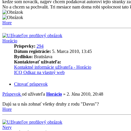
kedze som novacik, najprv chcem podakovat autorovi tejto stranky za
No a chcem sa pochvalit. Tri mesiace nam doma robi spolocnost tato 
Hore
Horácio
Príspevky:
294
Dátum registrácie:
5. Marca 2010, 13:45
Bydlisko:
Bratislava
Kontaktovať užívateľa:
Kontaktné informácie užívateľa - Horácio
ICQ
Odkaz na vlastný web
Citovať príspevok
Príspevok
od užívateľa
Horácio
»
2. Júna 2010, 20:48
Dajú sa u nás zohnať všetky druhy z rodu "Davus"?
Hore
Nery