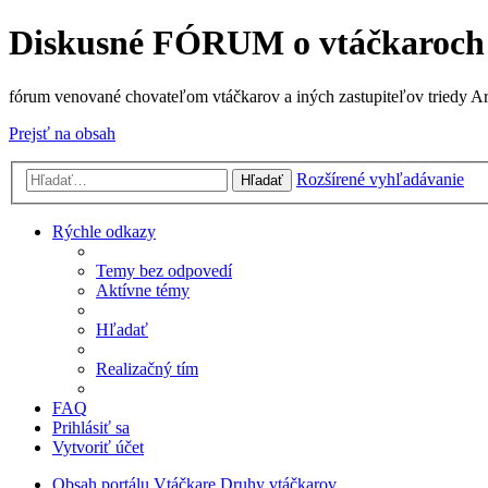
Diskusné FÓRUM o vtáčkaroch
fórum venované chovateľom vtáčkarov a iných zastupiteľov triedy A
Prejsť na obsah
Rozšírené vyhľadávanie
Hľadať
Rýchle odkazy
Temy bez odpovedí
Aktívne témy
Hľadať
Realizačný tím
FAQ
Prihlásiť sa
Vytvoriť účet
Obsah portálu
Vtáčkare
Druhy vtáčkarov