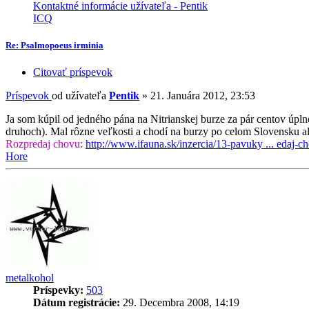
Kontaktné informácie užívateľa - Pentik
ICQ
Re: Psalmopoeus irminia
Citovať príspevok
Príspevok
od užívateľa
Pentik
»
21. Januára 2012, 23:53
Ja som kúpil od jedného pána na Nitrianskej burze za pár centov úplne
druhoch). Mal rôzne veľkosti a chodí na burzy po celom Slovensku a
Rozpredaj chovu:
http://www.ifauna.sk/inzercia/13-pavuky ... edaj-c
Hore
metalkohol
Príspevky:
503
Dátum registrácie:
29. Decembra 2008, 14:19