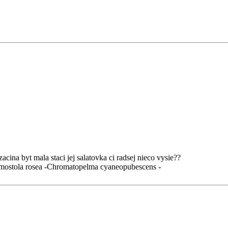
cina byt mala staci jej salatovka ci radsej nieco vysie??
ammostola rosea -Chromatopelma cyaneopubescens -