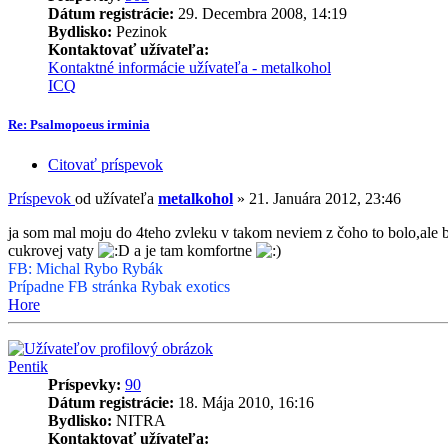
Dátum registrácie:
29. Decembra 2008, 14:19
Bydlisko:
Pezinok
Kontaktovať užívateľa:
Kontaktné informácie užívateľa - metalkohol
ICQ
Re: Psalmopoeus irminia
Citovať príspevok
Príspevok
od užívateľa
metalkohol
»
21. Januára 2012, 23:46
ja som mal moju do 4teho zvleku v takom neviem z čoho to bolo,ale b
cukrovej vaty
a je tam komfortne
FB: Michal Rybo Rybák
Prípadne FB stránka Rybak exotics
Hore
Pentik
Príspevky:
90
Dátum registrácie:
18. Mája 2010, 16:16
Bydlisko:
NITRA
Kontaktovať užívateľa: