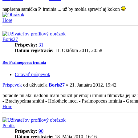
napárena samička P. irminia ... už by mohla spraviť aj kokon
Hore
Boris27
Príspevky:
31
Dátum registrácie:
11. Októbra 2011, 20:58
Re: Psalmopoeus irminia
Citovať príspevok
Príspevok
od užívateľa
Boris27
»
21. Januára 2012, 19:42
poradite mi aku nadobu mam pouzit pr emoju irminiu filmovka jej uz za
- Brachypelma smithi - Holothele incei - Psalmopoeus irminia - Gr
Hore
Pentik
Príspevky:
90
Dátum registrácie:
18. Mája 2010, 16:16