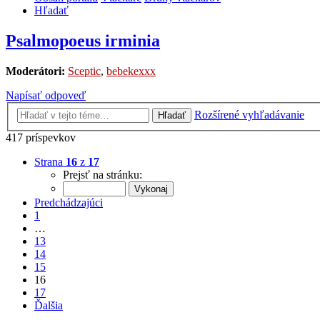
Hľadať
Psalmopoeus irminia
Moderátori:
Sceptic
,
bebekexxx
Napísať odpoveď
Rozšírené vyhľadávanie
Hľadať
417 príspevkov
Strana
16
z
17
Prejsť na stránku:
Predchádzajúci
1
…
13
14
15
16
17
Ďalšia