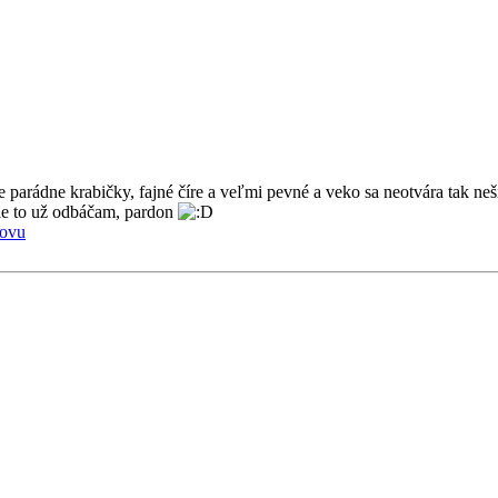
 parádne krabičky, fajné číre a veľmi pevné a veko sa neotvára tak neši
le to už odbáčam, pardon
hovu