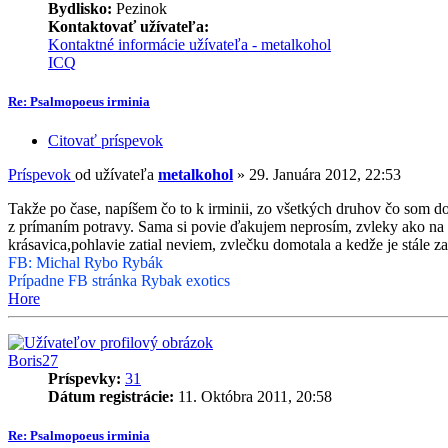
Bydlisko:
Pezinok
Kontaktovať užívateľa:
Kontaktné informácie užívateľa - metalkohol
ICQ
Re: Psalmopoeus irminia
Citovať príspevok
Príspevok
od užívateľa
metalkohol
»
29. Januára 2012, 22:53
Takže po čase, napíšem čo to k irminii, zo všetkých druhov čo som d
z prímaním potravy. Sama si povie ďakujem neprosím, zvleky ako na bež
krásavica,pohlavie zatial neviem, zvlečku domotala a kedže je stále za
FB: Michal Rybo Rybák
Prípadne FB stránka Rybak exotics
Hore
Boris27
Príspevky:
31
Dátum registrácie:
11. Októbra 2011, 20:58
Re: Psalmopoeus irminia