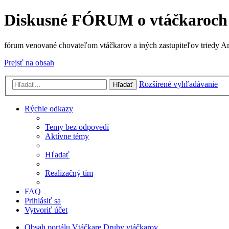
Diskusné FÓRUM o vtáčkaroch
fórum venované chovateľom vtáčkarov a iných zastupiteľov triedy A
Prejsť na obsah
Rozšírené vyhľadávanie
Hľadať
Rýchle odkazy
Temy bez odpovedí
Aktívne témy
Hľadať
Realizačný tím
FAQ
Prihlásiť sa
Vytvoriť účet
Obsah portálu
Vtáčkare
Druhy vtáčkarov