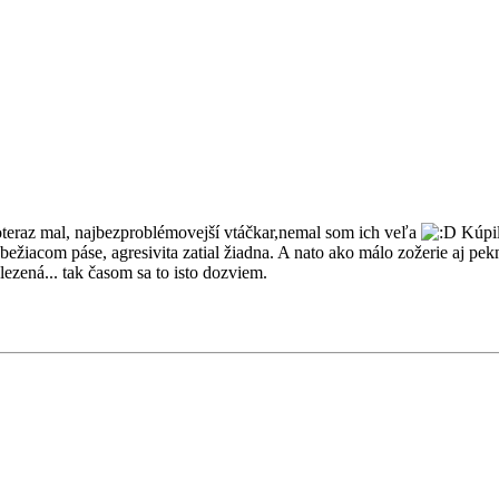
oteraz mal, najbezproblémovejší vtáčkar,nemal som ich veľa
Kúpil
iacom páse, agresivita zatial žiadna. A nato ako málo zožerie aj pekne 
lezená... tak časom sa to isto dozviem.