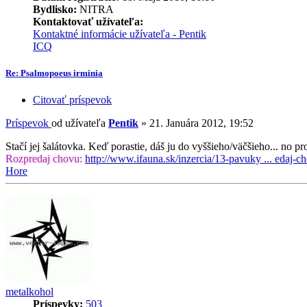
Bydlisko:
NITRA
Kontaktovať užívateľa:
Kontaktné informácie užívateľa - Pentik
ICQ
Re: Psalmopoeus irminia
Citovať príspevok
Príspevok
od užívateľa
Pentik
»
21. Januára 2012, 19:52
Stačí jej šalátovka. Keď porastie, dáš ju do vyššieho/väčšieho... no 
Rozpredaj chovu:
http://www.ifauna.sk/inzercia/13-pavuky ... edaj-c
Hore
metalkohol
Príspevky:
503