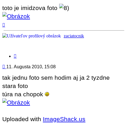
toto je imidzova foto
Hore
zaciatocnik
Citovať
príspevok
Príspevok
11. Augusta 2010, 15:08
tak jednu foto sem hodim aj ja 2 tyzdne
stara foto
túra na chopok
Uploaded with
ImageShack.us