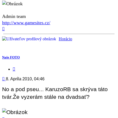
Admin team
http://www.gamesites.cz/
Hore
Horácio
Naše FOTO
Citovať
príspevok
Príspevok
8. Apríla 2010, 04:46
No a pod pseu... KaruzoRB sa skrýva táto
tvár.Že vyzerám stále na dvadsať?