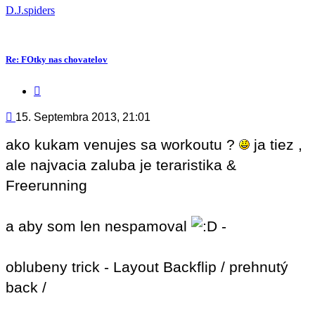
D.J.spiders
Re: FOtky nas chovatelov
Citovať
príspevok
Príspevok
15. Septembra 2013, 21:01
ako kukam venujes sa workoutu ?
ja tiez ,
ale najvacia zaluba je teraristika &
Freerunning
a aby som len nespamoval
-
oblubeny trick - Layout Backflip / prehnutý
back /