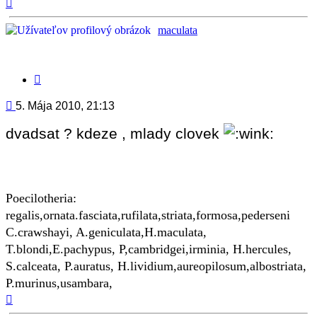
Hore
maculata
Citovať
príspevok
Príspevok
5. Mája 2010, 21:13
dvadsat ? kdeze , mlady clovek
Poecilotheria:
regalis,ornata.fasciata,rufilata,striata,formosa,pederseni
C.crawshayi, A.geniculata,H.maculata,
T.blondi,E.pachypus, P,cambridgei,irminia, H.hercules,
S.calceata, P.auratus, H.lividium,aureopilosum,albostriata,
P.murinus,usambara,
Hore