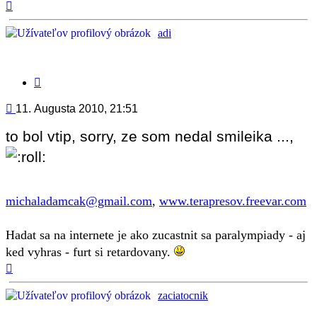
Hore
adi
Citovať
príspevok
Príspevok
11. Augusta 2010, 21:51
to bol vtip, sorry, ze som nedal smileika ...,
michaladamcak@gmail.com
,
www.terapresov.freevar.com
Hadat sa na internete je ako zucastnit sa paralympiady - aj
ked vyhras - furt si retardovany.
Hore
zaciatocnik