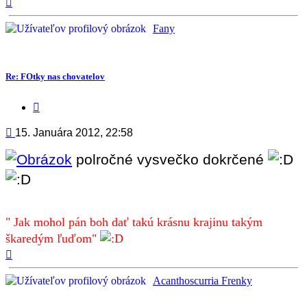
Fany
Re: FOtky nas chovatelov
Citovať
príspevok
Príspevok
15. Januára 2012, 22:58
polročné vysvečko dokrčené
" Jak mohol pán boh dať takú krásnu krajinu takým
škaredým ľuďom"
Hore
Acanthoscurria Frenky