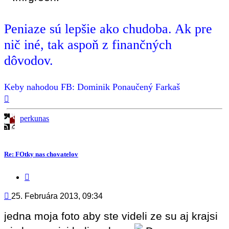
Peniaze sú lepšie ako chudoba. Ak pre
nič iné, tak aspoň z finančných
dôvodov.
Keby nahodou FB: Dominik Ponaučený Farkaš
Hore
perkunas
Re: FOtky nas chovatelov
Citovať
príspevok
Príspevok
25. Februára 2013, 09:34
jedna moja foto aby ste videli ze su aj krajsi