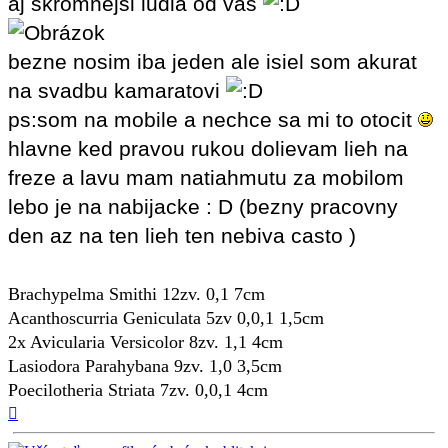
aj skromnejsi ludia od vas
bezne nosim iba jeden ale isiel som akurat
na svadbu kamaratovi
ps:som na mobile a nechce sa mi to otocit
hlavne ked pravou rukou dolievam lieh na
freze a lavu mam natiahmutu za mobilom
lebo je na nabijacke : D (bezny pracovny
den az na ten lieh ten nebiva casto )
Brachypelma Smithi 12zv. 0,1 7cm
Acanthoscurria Geniculata 5zv 0,0,1 1,5cm
2x Avicularia Versicolor 8zv. 1,1 4cm
Lasiodora Parahybana 9zv. 1,0 3,5cm
Poecilotheria Striata 7zv. 0,0,1 4cm
Hore