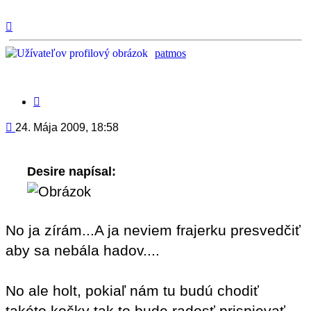
Hore
patmos
Citovať
príspevok
Príspevok
24. Mája 2009, 18:58
Desire napísal:
No ja zírám...A ja neviem frajerku presvedčiť
aby sa nebála hadov....
No ale holt, pokiaľ nám tu budú chodiť
takéto kočky tak to bude radosť prispievať