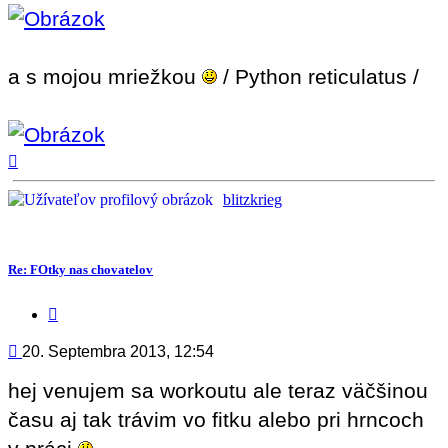
a s mojou mriežkou
/ Python reticulatus /
Hore
blitzkrieg
Re: FOtky nas chovatelov
Citovať
príspevok
Príspevok
20. Septembra 2013, 12:54
hej venujem sa workoutu ale teraz väčšinou
času aj tak trávim vo fitku alebo pri hrncoch