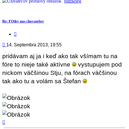
blitzkrieg
Re: FOtky nas chovatelov
Citovať
príspevok
Príspevok
14. Septembra 2013, 19:55
pridávam aj ja i keď ako tak všímam tu na
fóre to nieje také aktívne
vystupujem pod
nickom väčšinou Stju, na fórach väčšinou
tak ako tu a volám sa Štefan
Hore