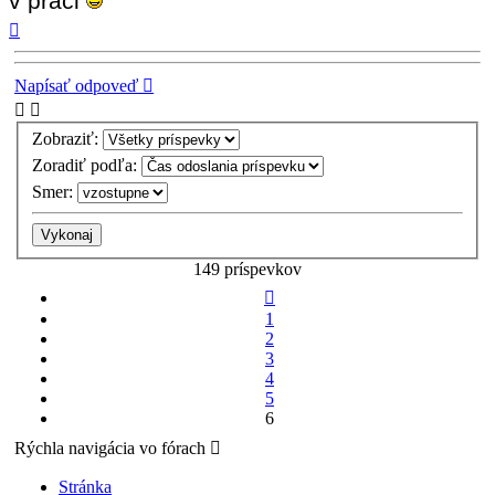
v práci
Hore
Napísať odpoveď
Zobraziť:
Zoradiť podľa:
Smer:
149 príspevkov
Predchádzajúci
1
2
3
4
5
6
Rýchla navigácia vo fórach
Stránka