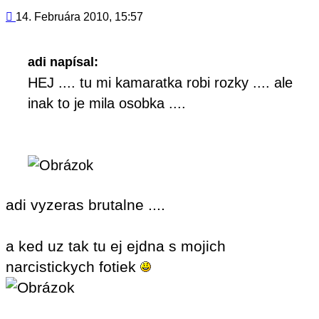
príspevok
Príspevok
14. Februára 2010, 15:57
adi napísal:
HEJ .... tu mi kamaratka robi rozky .... ale
inak to je mila osobka ....
adi vyzeras brutalne ....
a ked uz tak tu ej ejdna s mojich
narcistickych fotiek