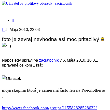
zaciatocnik
Citovať
príspevok
Príspevok
5. Mája 2010, 22:03
foto je zevraj nevhodna asi moc pritazlivý
Naposledy upravil/-a
zaciatocnik
v 6. Mája 2010, 10:31,
upravené celkom 1 krát.
moja skupina ktorá je zameraná čisto len na Poecilotherie
.
http://www.facebook.com/groups/115582828528632/