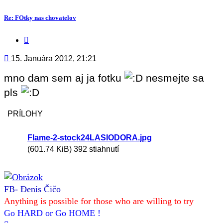
Re: FOtky nas chovatelov
Citovať
príspevok
Príspevok
15. Januára 2012, 21:21
mno dam sem aj ja fotku
nesmejte sa
pls
PRÍLOHY
Flame-2-stock24LASIODORA.jpg
(601.74 KiB) 392 stiahnutí
FB- Đenis Čičo
Anything is possible for those who are willing to try
Go HARD or Go HOME !
Hore