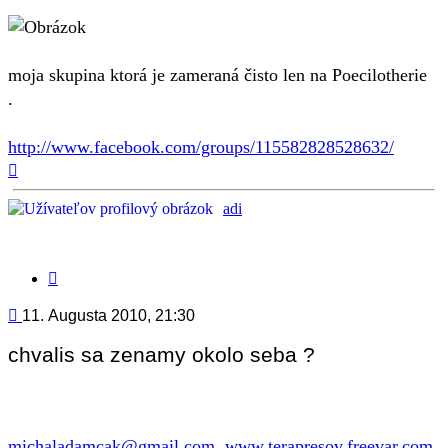
moja skupina ktorá je zameraná čisto len na Poecilotherie
.
http://www.facebook.com/groups/115582828528632/
Hore
adi
Citovať
príspevok
Príspevok
11. Augusta 2010, 21:30
chvalis sa zenamy okolo seba ?
michaladamcak@gmail.com
,
www.terapresov.freevar.com