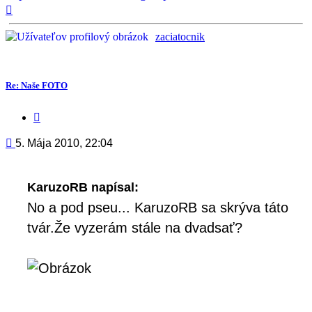
Hore
zaciatocnik
Re: Naše FOTO
Citovať
príspevok
Príspevok
5. Mája 2010, 22:04
KaruzoRB napísal:
No a pod pseu... KaruzoRB sa skrýva táto
tvár.Že vyzerám stále na dvadsať?