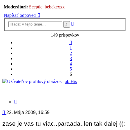
Moderátori:
Sceptic
,
bebekexxx
Napísať odpoveď
Rozšírené
Hľadať
vyhľadávanie
149 príspevkov
Predchádzajúci
1
2
3
4
5
6
oblHis
Citovať
príspevok
Príspevok
22. Mája 2009, 16:59
zase je vas tu viac..paraada..len tak dalej ((: