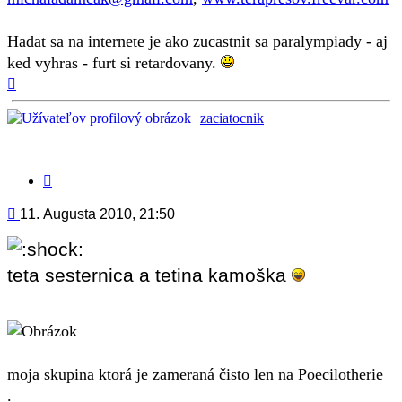
Hadat sa na internete je ako zucastnit sa paralympiady - aj
ked vyhras - furt si retardovany.
Hore
zaciatocnik
Citovať
príspevok
Príspevok
11. Augusta 2010, 21:50
teta sesternica a tetina kamoška
moja skupina ktorá je zameraná čisto len na Poecilotherie
.