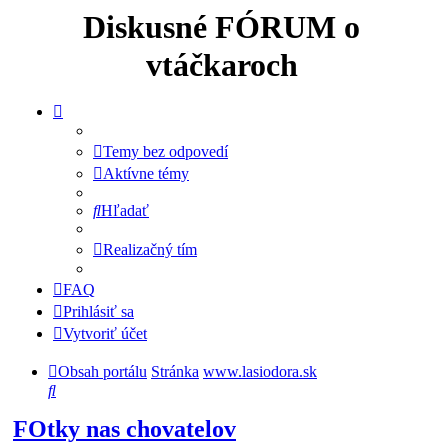
Diskusné FÓRUM o
vtáčkaroch
Temy bez odpovedí
Aktívne témy
Hľadať
Realizačný tím
FAQ
Prihlásiť sa
Vytvoriť účet
Obsah portálu
Stránka
www.lasiodora.sk
Hľadať
FOtky nas chovatelov