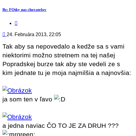
Re: FOtky nas chovatelov
Citovať
príspevok
Príspevok
24. Februára 2013, 22:05
Tak aby sa nepovedalo a kedže sa s vami
niektorimi možno stretnem na tej našej
Popradskej burze tak aby ste vedeli ze s
kim jednate tu je moja najmilšia a najnovšia:
ja som ten v ľavo
a jedna naviac ČO TO JE ZA DRUH ???