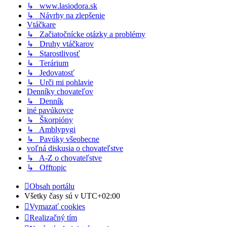
↳ www.lasiodora.sk
↳ Návrhy na zlepšenie
Vtáčkare
↳ Začiatočnícke otázky a problémy
↳ Druhy vtáčkarov
↳ Starostlivosť
↳ Terárium
↳ Jedovatosť
↳ Urči mi pohlavie
Denníky chovateľov
↳ Denník
iné pavúkovce
↳ Škorpióny
↳ Amblypygi
↳ Pavúky všeobecne
voľná diskusia o chovateľstve
↳ A-Z o chovateľstve
↳ Offtopic
Obsah portálu
Všetky časy sú v
UTC+02:00
Vymazať cookies
Realizačný tím