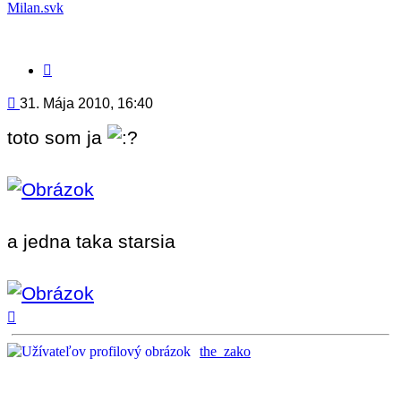
Milan.svk
Citovať
príspevok
Príspevok
31. Mája 2010, 16:40
toto som ja
a jedna taka starsia
Hore
the_zako