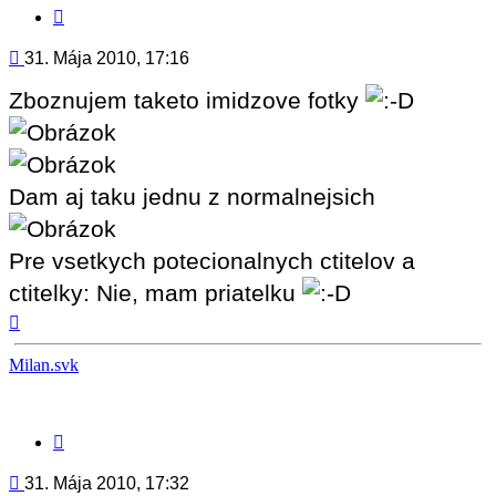
Citovať
príspevok
Príspevok
31. Mája 2010, 17:16
Zboznujem taketo imidzove fotky
Dam aj taku jednu z normalnejsich
Pre vsetkych potecionalnych ctitelov a
ctitelky: Nie, mam priatelku
Hore
Milan.svk
Citovať
príspevok
Príspevok
31. Mája 2010, 17:32