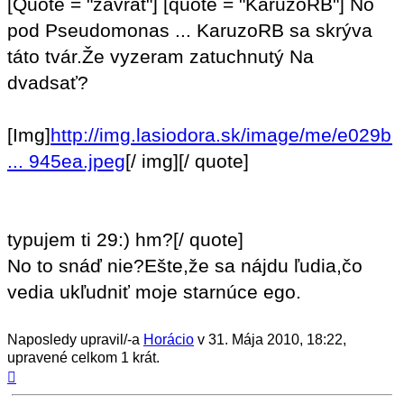
[Quote = "závrat"] [quote = "KaruzoRB"] No
pod Pseudomonas ... KaruzoRB sa skrýva
táto tvár.Že vyzeram zatuchnutý Na
dvadsať?
[Img]
http://img.lasiodora.sk/image/me/e029b7
... 945ea.jpeg
[/ img][/ quote]
typujem ti 29:) hm?[/ quote]
No to snáď nie?Ešte,že sa nájdu ľudia,čo
vedia ukľudniť moje starnúce ego.
Naposledy upravil/-a
Horácio
v 31. Mája 2010, 18:22,
upravené celkom 1 krát.
Hore