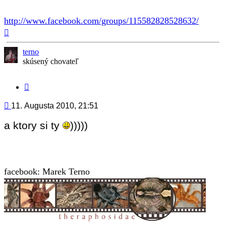
http://www.facebook.com/groups/115582828528632/
Hore
terno
skúsený chovateľ
Citovať
príspevok
Príspevok
11. Augusta 2010, 21:51
a ktory si ty
)))))
facebook: Marek Terno