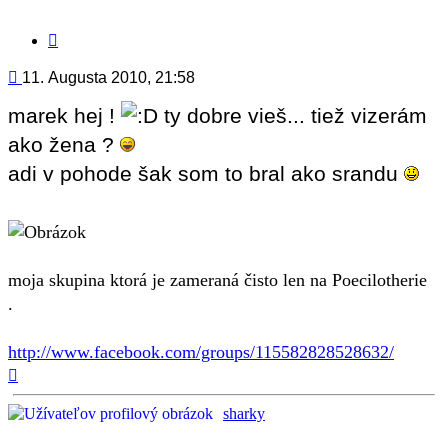
Citovať
príspevok
Príspevok
11. Augusta 2010, 21:58
marek hej !
ty dobre vieš... tiež vizerám
ako žena ?
adi v pohode šak som to bral ako srandu
moja skupina ktorá je zameraná čisto len na Poecilotherie
.
http://www.facebook.com/groups/115582828528632/
Hore
sharky