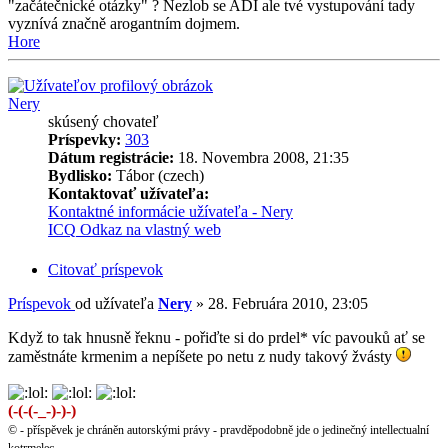
"začátečnické otázky" ? Nezlob se ADI ale tvé vystupování tady
vyznívá značně arogantním dojmem.
Hore
Nery
skúsený chovateľ
Príspevky:
303
Dátum registrácie:
18. Novembra 2008, 21:35
Bydlisko:
Tábor (czech)
Kontaktovať užívateľa:
Kontaktné informácie užívateľa - Nery
ICQ
Odkaz na vlastný web
Citovať príspevok
Príspevok
od užívateľa
Nery
»
28. Februára 2010, 23:05
Když to tak hnusně řeknu - pořiďte si do prdel* víc pavouků ať se
zaměstnáte krmenim a nepíšete po netu z nudy takový žvásty
(-(-(-_-)-)-)
© - příspěvek je chráněn autorskými právy - pravděpodobně jde o jedinečný intellectualní