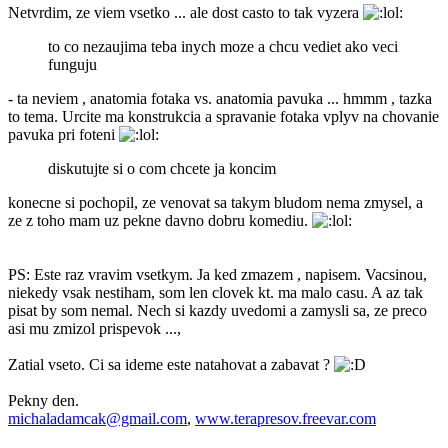
Netvrdim, ze viem vsetko ... ale dost casto to tak vyzera
to co nezaujima teba inych moze a chcu vediet ako veci
funguju
- ta neviem , anatomia fotaka vs. anatomia pavuka ... hmmm , tazka
to tema. Urcite ma konstrukcia a spravanie fotaka vplyv na chovanie
pavuka pri foteni
diskutujte si o com chcete ja koncim
konecne si pochopil, ze venovat sa takym bludom nema zmysel, a
ze z toho mam uz pekne davno dobru komediu.
PS: Este raz vravim vsetkym. Ja ked zmazem , napisem. Vacsinou,
niekedy vsak nestiham, som len clovek kt. ma malo casu. A az tak
pisat by som nemal. Nech si kazdy uvedomi a zamysli sa, ze preco
asi mu zmizol prispevok ...,
Zatial vseto. Ci sa ideme este natahovat a zabavat ?
Pekny den.
michaladamcak@gmail.com
,
www.terapresov.freevar.com