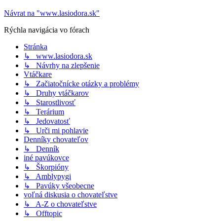
Návrat na "www.lasiodora.sk"
Rýchla navigácia vo fórach
Stránka
↳ www.lasiodora.sk
↳ Návrhy na zlepšenie
Vtáčkare
↳ Začiatočnícke otázky a problémy
↳ Druhy vtáčkarov
↳ Starostlivosť
↳ Terárium
↳ Jedovatosť
↳ Urči mi pohlavie
Denníky chovateľov
↳ Denník
iné pavúkovce
↳ Škorpióny
↳ Amblypygi
↳ Pavúky všeobecne
voľná diskusia o chovateľstve
↳ A-Z o chovateľstve
↳ Offtopic