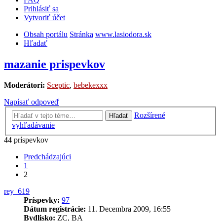
Prihlásiť sa
Vytvoriť účet
Obsah portálu
Stránka
www.lasiodora.sk
Hľadať
mazanie prispevkov
Moderátori:
Sceptic
,
bebekexxx
Napísať odpoveď
Rozšírené
Hľadať
vyhľadávanie
44 príspevkov
Predchádzajúci
1
2
rey_619
Príspevky:
97
Dátum registrácie:
11. Decembra 2009, 16:55
Bydlisko:
ZC, BA