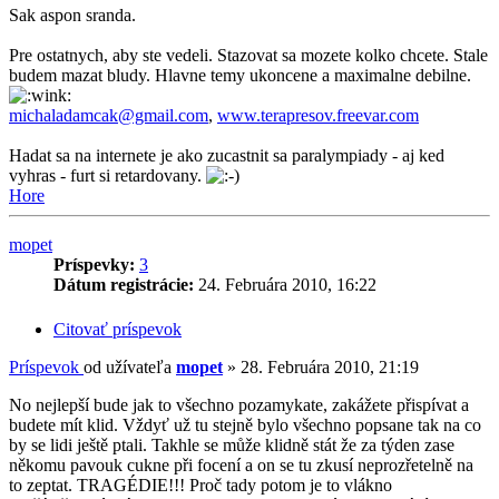
Sak aspon sranda.
Pre ostatnych, aby ste vedeli. Stazovat sa mozete kolko chcete. Stale
budem mazat bludy. Hlavne temy ukoncene a maximalne debilne.
michaladamcak@gmail.com
,
www.terapresov.freevar.com
Hadat sa na internete je ako zucastnit sa paralympiady - aj ked
vyhras - furt si retardovany.
Hore
mopet
Príspevky:
3
Dátum registrácie:
24. Februára 2010, 16:22
Citovať príspevok
Príspevok
od užívateľa
mopet
»
28. Februára 2010, 21:19
No nejlepší bude jak to všechno pozamykate, zakážete přispívat a
budete mít klid. Vždyť už tu stejně bylo všechno popsane tak na co
by se lidi ještě ptali. Takhle se může klidně stát že za týden zase
někomu pavouk cukne při focení a on se tu zkusí neprozřetelně na
to zeptat. TRAGÉDIE!!! Proč tady potom je to vlákno