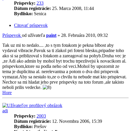
Príspevky:
233
Dátum registrácie:
25. Marca 2008, 11:44
Bydlisko:
Senica
Citovať príspevok
Príspevok
od užívateľa
paint
»
28. Februára 2010, 09:32
Tak uz mi to nedalo.... ,to s tym fotakom je pekna blbost aby
vydaval vibracie.Pavuk sa ti zlakol pri foteni blesku,pripadne toho
ako si sa priblizoval s fotakom a zareagoval na pohyb.Druha vec je
,ze Adi ako admin by mohol byt trochu trpezlivejsi k novacikom al.
prispevkom,ktore su podla neho od veci.Mohol by upozornit ze
tema je duplicitna al. nerelevantna a potom o dva dni prispevok
vymazat.Aby sa nestalo to,ze o chvilu tu nebude mat kto prispievat.
Nechce sa mi hladat jeho prve prispevky na toto forum ,ale takisto
neboli prilis vedecke.
Hore
adi
Príspevky:
2003
Dátum registrácie:
12. Novembra 2006, 15:39
Bydlisko:
Prešov