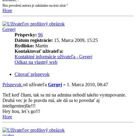
kotrmelec...
Bez povolení autora je zakázáno na text zírat !
Hore
Gergej
Príspevky:
96
Dátum registrácie:
15. Marca 2009, 15:25
Bydlisko:
Martin
Kontaktovať užívateľa:
Kontaktné informácie užívateľa - Gergej
Odkaz na vlastný web
Citovať príspevok
Príspevok
od užívateľa
Gergej
»
1. Marca 2010, 08:47
Tiež keď čítam, tak sa mi na admina nehodí takéto vystupovanie.
Druhá vec je že pravdu má, ale dá sa to povedať aj
inteligentnejšie!!!
Hey hou, let´s go!!!
Hore
cvabo