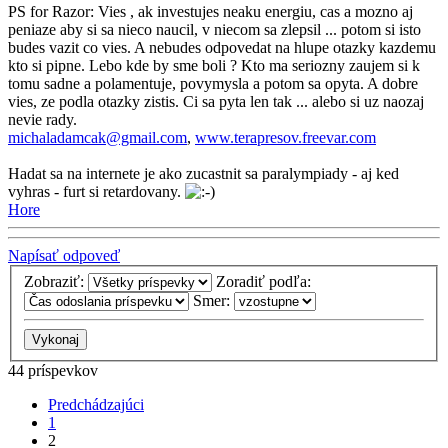
PS for Razor: Vies , ak investujes neaku energiu, cas a mozno aj
peniaze aby si sa nieco naucil, v niecom sa zlepsil ... potom si isto
budes vazit co vies. A nebudes odpovedat na hlupe otazky kazdemu
kto si pipne. Lebo kde by sme boli ? Kto ma seriozny zaujem si k
tomu sadne a polamentuje, povymysla a potom sa opyta. A dobre
vies, ze podla otazky zistis. Ci sa pyta len tak ... alebo si uz naozaj
nevie rady.
michaladamcak@gmail.com
,
www.terapresov.freevar.com
Hadat sa na internete je ako zucastnit sa paralympiady - aj ked
vyhras - furt si retardovany.
Hore
Napísať odpoveď
Zobraziť:
Zoradiť podľa:
Smer:
44 príspevkov
Predchádzajúci
1
2