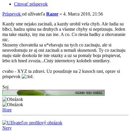
Citovať príspevok
Príspevok
od užívateľa
Razor
»
4. Marca 2010, 21:56
Kazdy sme nejako zacinali, a kazdy urobil vela chyb. Ale ludia su
blbci, hadzu spinu na druhych a vlastne chyby si nepriznaju. Jeden
ma take otazky, iny ma zas ine. A co. Co riesia hadky a ohovaranie
nic.
Skuseny chovatelia sa u*ebavaju na tych co zacinaju, ale si
neuvedomuju ze aj oni zacinali a nemali skusenosti. Ty co zacinaju
maju stale dookola tie iste otazky a uz sa pomaly boja prispievat,
lebo ich hned zvozia...Cisty internetovy kolobeh smrdlavy.
cvabo - XYZ ta zdravi. Uz posudzuje na 2 kusoch rast, oprav si
prispevok
Soj
Hore
Nery