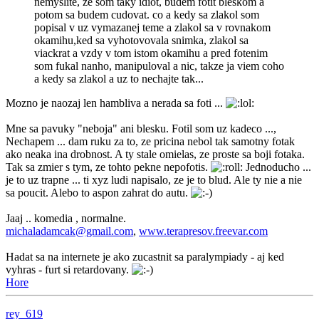
nemyslite, ze som taky idiot, budem fotit bleskom a
potom sa budem cudovat. co a kedy sa zlakol som
popisal v uz vymazanej teme a zlakol sa v rovnakom
okamihu,ked sa vyhotovovala snimka, zlakol sa
viackrat a vzdy v tom istom okamihu a pred fotenim
som fukal nanho, manipuloval a nic, takze ja viem coho
a kedy sa zlakol a uz to nechajte tak...
Mozno je naozaj len hambliva a nerada sa foti ...
Mne sa pavuky "neboja" ani blesku. Fotil som uz kadeco ...,
Nechapem ... dam ruku za to, ze pricina nebol tak samotny fotak
ako neaka ina drobnost. A ty stale omielas, ze proste sa boji fotaka.
Tak sa zmier s tym, ze tohto pekne nepofotis.
Jednoducho ...
je to uz trapne ... ti xyz ludi napisalo, ze je to blud. Ale ty nie a nie
sa poucit. Alebo to aspon zahrat do autu.
Jaaj .. komedia , normalne.
michaladamcak@gmail.com
,
www.terapresov.freevar.com
Hadat sa na internete je ako zucastnit sa paralympiady - aj ked
vyhras - furt si retardovany.
Hore
rey_619