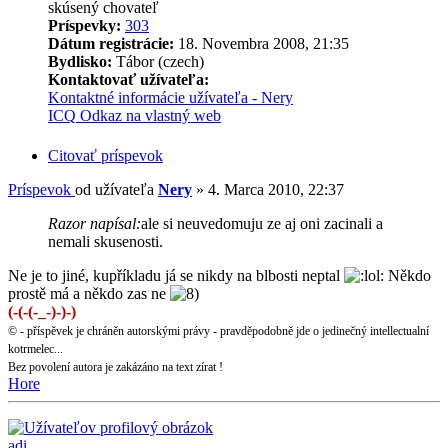
skúsený chovateľ
Príspevky:
303
Dátum registrácie:
18. Novembra 2008, 21:35
Bydlisko:
Tábor (czech)
Kontaktovať užívateľa:
Kontaktné informácie užívateľa - Nery
ICQ
Odkaz na vlastný web
Citovať príspevok
Príspevok
od užívateľa
Nery
»
4. Marca 2010, 22:37
Razor napísal:
ale si neuvedomuju ze aj oni zacinali a
nemali skusenosti.
Ne je to jiné, kupříkladu já se nikdy na blbosti neptal
Někdo
prostě má a někdo zas ne
(-(-(-_-)-)-)
© - příspěvek je chráněn autorskými právy - pravděpodobně jde o jedinečný intellectualní
kotrmelec...
Bez povolení autora je zakázáno na text zírat !
Hore
adi