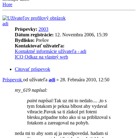
Hore
adi
Príspevky:
2003
Dátum registrácie:
12. Novembra 2006, 15:39
Bydlisko:
Prešov
Kontaktovať užívateľa:
Kontaktné informácie užívateľa - adi
ICQ
Odkaz na vlastný web
Citovať príspevok
Príspevok
od užívateľa
adi
»
28. Februára 2010, 12:50
rey_619 napísal:
paint napísal:
Tak uz mi to nedalo.... ,to s
tym fotakom je pekna blbost aby vydaval
vibracie.Pavuk sa ti zlakol pri foteni
blesku,pripadne toho ako si sa priblizoval s
fotakom a zareagoval na pohyb.
neda mi to aby som aj ja neodpovedal. hadam si