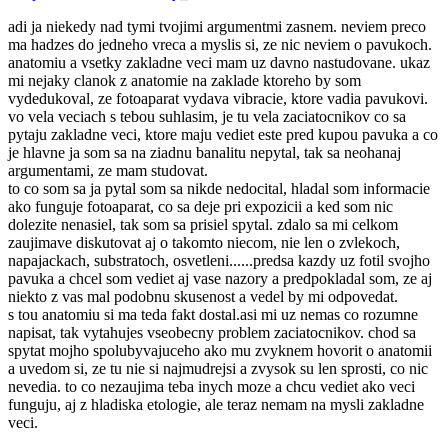
adi ja niekedy nad tymi tvojimi argumentmi zasnem. neviem preco
ma hadzes do jedneho vreca a myslis si, ze nic neviem o pavukoch.
anatomiu a vsetky zakladne veci mam uz davno nastudovane. ukaz
mi nejaky clanok z anatomie na zaklade ktoreho by som
vydedukoval, ze fotoaparat vydava vibracie, ktore vadia pavukovi.
vo vela veciach s tebou suhlasim, je tu vela zaciatocnikov co sa
pytaju zakladne veci, ktore maju vediet este pred kupou pavuka a co
je hlavne ja som sa na ziadnu banalitu nepytal, tak sa neohanaj
argumentami, ze mam studovat.
to co som sa ja pytal som sa nikde nedocital, hladal som informacie
ako funguje fotoaparat, co sa deje pri expozicii a ked som nic
dolezite nenasiel, tak som sa prisiel spytal. zdalo sa mi celkom
zaujimave diskutovat aj o takomto niecom, nie len o zvlekoch,
napajackach, substratoch, osvetleni......predsa kazdy uz fotil svojho
pavuka a chcel som vediet aj vase nazory a predpokladal som, ze aj
niekto z vas mal podobnu skusenost a vedel by mi odpovedat.
s tou anatomiu si ma teda fakt dostal.asi mi uz nemas co rozumne
napisat, tak vytahujes vseobecny problem zaciatocnikov. chod sa
spytat mojho spolubyvajuceho ako mu zvyknem hovorit o anatomii
a uvedom si, ze tu nie si najmudrejsi a zvysok su len sprosti, co nic
nevedia. to co nezaujima teba inych moze a chcu vediet ako veci
funguju, aj z hladiska etologie, ale teraz nemam na mysli zakladne
veci.