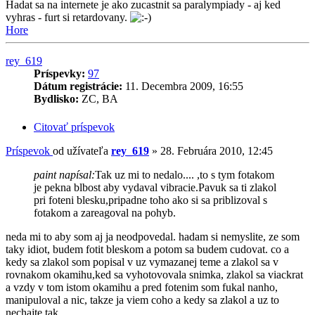
Hadat sa na internete je ako zucastnit sa paralympiady - aj ked
vyhras - furt si retardovany.
Hore
rey_619
Príspevky:
97
Dátum registrácie:
11. Decembra 2009, 16:55
Bydlisko:
ZC, BA
Citovať príspevok
Príspevok
od užívateľa
rey_619
»
28. Februára 2010, 12:45
paint napísal:
Tak uz mi to nedalo.... ,to s tym fotakom
je pekna blbost aby vydaval vibracie.Pavuk sa ti zlakol
pri foteni blesku,pripadne toho ako si sa priblizoval s
fotakom a zareagoval na pohyb.
neda mi to aby som aj ja neodpovedal. hadam si nemyslite, ze som
taky idiot, budem fotit bleskom a potom sa budem cudovat. co a
kedy sa zlakol som popisal v uz vymazanej teme a zlakol sa v
rovnakom okamihu,ked sa vyhotovovala snimka, zlakol sa viackrat
a vzdy v tom istom okamihu a pred fotenim som fukal nanho,
manipuloval a nic, takze ja viem coho a kedy sa zlakol a uz to
nechajte tak...