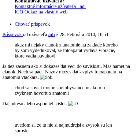
Kontaktovať užívateľa:
Kontaktné informácie užívateľa - adi
ICQ
Odkaz na vlastný web
Citovať príspevok
Príspevok
od užívateľa
adi
»
28. Februára 2010, 10:51
ukaz mi nejaky clanok z anatomie na zaklade ktoreho
by som vydedukoval, ze fotoaparat vydava vibracie,
ktore vadia pavukovi.
Ja tiez zasnem ako si dokazes dat veci do suvislosti. Mas namet na
clanok. Nech sa paci. Nazov mozes dat - vplyv fotoaparatu na
anatomiu vtackara.
chod sa spytat mojho spolubyvajuceho ako mu
zvyknem hovorit o anatomii
Daj adresu alebo aspon tel. cislo .
uvedom si, ze tu nie si najmudrejsi a zvysok su len
sprosti