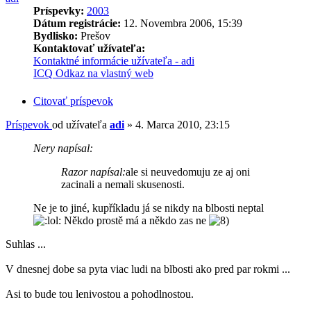
Príspevky:
2003
Dátum registrácie:
12. Novembra 2006, 15:39
Bydlisko:
Prešov
Kontaktovať užívateľa:
Kontaktné informácie užívateľa - adi
ICQ
Odkaz na vlastný web
Citovať príspevok
Príspevok
od užívateľa
adi
»
4. Marca 2010, 23:15
Nery napísal:
Razor napísal:
ale si neuvedomuju ze aj oni
zacinali a nemali skusenosti.
Ne je to jiné, kupříkladu já se nikdy na blbosti neptal
Někdo prostě má a někdo zas ne
Suhlas ...
V dnesnej dobe sa pyta viac ludi na blbosti ako pred par rokmi ...
Asi to bude tou lenivostou a pohodlnostou.