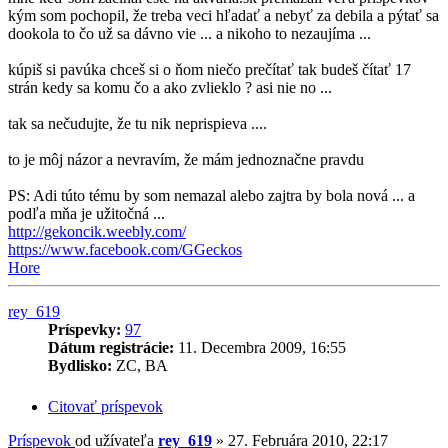
kým som pochopil, že treba veci hľadať a nebyť za debila a pýtať sa
dookola to čo už sa dávno vie ... a nikoho to nezaujíma ...
kúpiš si pavúka chceš si o ňom niečo prečítať tak budeš čítať 17
strán kedy sa komu čo a ako zvlieklo ? asi nie no ...
tak sa nečudujte, že tu nik neprispieva ....
to je môj názor a nevravím, že mám jednoznačne pravdu
PS: Adi túto tému by som nemazal alebo zajtra by bola nová ... a
podľa mňa je užitočná ...
http://gekoncik.weebly.com/
https://www.facebook.com/GGeckos
Hore
rey_619
Príspevky:
97
Dátum registrácie:
11. Decembra 2009, 16:55
Bydlisko:
ZC, BA
Citovať príspevok
Príspevok
od užívateľa
rey_619
»
27. Februára 2010, 22:17