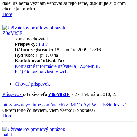
dalej uz nema vyznam venovat sa tejto teme, diskutujte si o com
chcete ja koncim
Hore
Z0oMb3E
skúsený chovateľ
Príspevky:
1587
Dátum registrácie:
18. Januára 2009, 18:16
Bydlisko:
Lipt. Osada
Kontaktovať užívateľa:
Kontaktné informácie užívateľa - Z0oMb3E
ICQ
Odkaz na vlastný web
Citovať príspevok
Príspevok
od užívateľa
Z0oMb3E
»
27. Februára 2010, 23:11
http://www.youtube.com/watch?v=MD1cAyLW ... F&index=21
Okrem toho čo neviem, viem všetko! (Sokrates)
Hore
paint