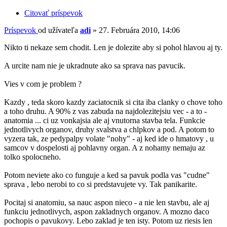
Citovať príspevok
Príspevok
od užívateľa
adi
»
27. Februára 2010, 14:06
Nikto ti nekaze sem chodit. Len je dolezite aby si pohol hlavou aj ty.
A urcite nam nie je ukradnute ako sa sprava nas pavucik.
Vies v com je problem ?
Kazdy , teda skoro kazdy zaciatocnik si cita iba clanky o chove toho
a toho druhu. A 90% z vas zabuda na najdolezitejsiu vec - a to -
anatomia ... ci uz vonkajsia ale aj vnutorna stavba tela. Funkcie
jednotlivych organov, druhy svalstva a chlpkov a pod. A potom to
vyzera tak, ze pedypalpy volate "nohy" - aj ked ide o hmatovy , u
samcov v dospelosti aj pohlavny organ. A z nohamy nemaju az
tolko spolocneho.
Potom neviete ako co funguje a ked sa pavuk podla vas "cudne"
sprava , lebo nerobi to co si predstavujete vy. Tak panikarite.
Pocitaj si anatomiu, sa nauc aspon nieco - a nie len stavbu, ale aj
funkciu jednotlivych, aspon zakladnych organov. A mozno daco
pochopis o pavukovy. Lebo zaklad je ten isty. Potom uz riesis len