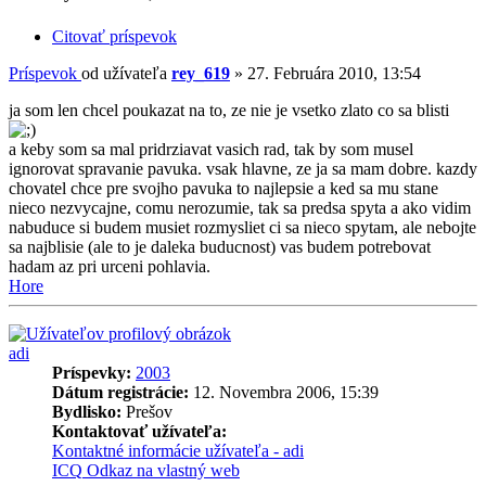
Citovať príspevok
Príspevok
od užívateľa
rey_619
»
27. Februára 2010, 13:54
ja som len chcel poukazat na to, ze nie je vsetko zlato co sa blisti
a keby som sa mal pridrziavat vasich rad, tak by som musel
ignorovat spravanie pavuka. vsak hlavne, ze ja sa mam dobre. kazdy
chovatel chce pre svojho pavuka to najlepsie a ked sa mu stane
nieco nezvycajne, comu nerozumie, tak sa predsa spyta a ako vidim
nabuduce si budem musiet rozmysliet ci sa nieco spytam, ale nebojte
sa najblisie (ale to je daleka buducnost) vas budem potrebovat
hadam az pri urceni pohlavia.
Hore
adi
Príspevky:
2003
Dátum registrácie:
12. Novembra 2006, 15:39
Bydlisko:
Prešov
Kontaktovať užívateľa:
Kontaktné informácie užívateľa - adi
ICQ
Odkaz na vlastný web