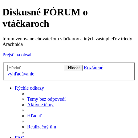
Diskusné FÓRUM o
vtáčkaroch
fórum venované chovateľom vtáčkarov a iných zastupiteľov triedy
Arachnida
Prejsť na obsah
Rozšírené
Hľadať
vyhľadávanie
Rýchle odkazy
Temy bez odpovedí
Aktívne témy
Hľadať
Realizačný tím
FAQ