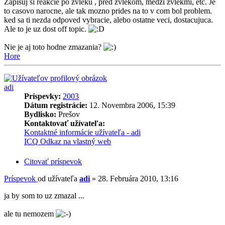
Zapisuj si reakcie po zvleku , pred zvlekom, medzi zvlekmi, etc. Je
to casovo narocne, ale tak mozno prides na to v com bol problem.
ked sa ti nezda odpoved vybracie, alebo ostatne veci, dostacujuca.
Ale to je uz dost off topic.
Nie je aj toto hodne zmazania?
Hore
adi
Príspevky:
2003
Dátum registrácie:
12. Novembra 2006, 15:39
Bydlisko:
Prešov
Kontaktovať užívateľa:
Kontaktné informácie užívateľa - adi
ICQ
Odkaz na vlastný web
Citovať príspevok
Príspevok
od užívateľa
adi
»
28. Februára 2010, 13:16
ja by som to uz zmazal ...
ale tu nemozem