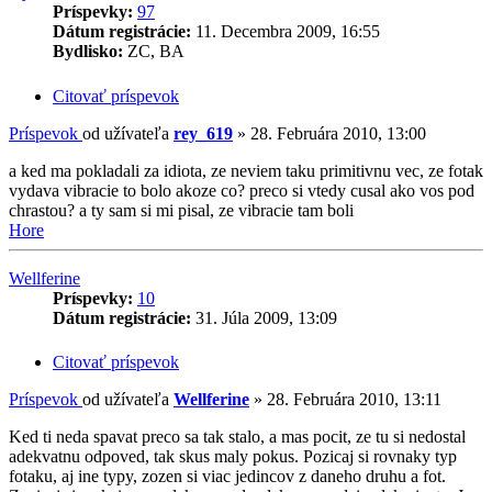
Príspevky:
97
Dátum registrácie:
11. Decembra 2009, 16:55
Bydlisko:
ZC, BA
Citovať príspevok
Príspevok
od užívateľa
rey_619
»
28. Februára 2010, 13:00
a ked ma pokladali za idiota, ze neviem taku primitivnu vec, ze fotak
vydava vibracie to bolo akoze co? preco si vtedy cusal ako vos pod
chrastou? a ty sam si mi pisal, ze vibracie tam boli
Hore
Wellferine
Príspevky:
10
Dátum registrácie:
31. Júla 2009, 13:09
Citovať príspevok
Príspevok
od užívateľa
Wellferine
»
28. Februára 2010, 13:11
Ked ti neda spavat preco sa tak stalo, a mas pocit, ze tu si nedostal
adekvatnu odpoved, tak skus maly pokus. Pozicaj si rovnaky typ
fotaku, aj ine typy, zozen si viac jedincov z daneho druhu a fot.