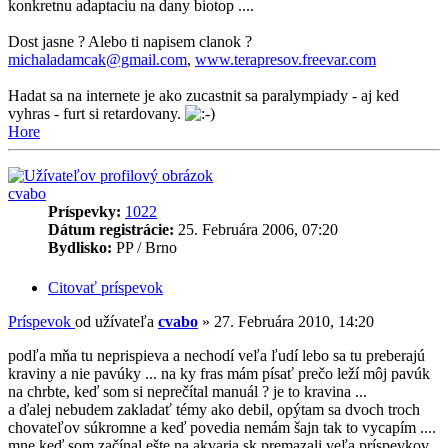
konkretnu adaptaciu na dany biotop ....
Dost jasne ? Alebo ti napisem clanok ?
michaladamcak@gmail.com
,
www.terapresov.freevar.com
Hadat sa na internete je ako zucastnit sa paralympiady - aj ked
vyhras - furt si retardovany.
Hore
cvabo
Príspevky:
1022
Dátum registrácie:
25. Februára 2006, 07:20
Bydlisko:
PP / Brno
Citovať príspevok
Príspevok
od užívateľa
cvabo
»
27. Februára 2010, 14:20
podľa mňa tu neprispieva a nechodí veľa ľudí lebo sa tu preberajú
kraviny a nie pavúky ... na ky fras mám písať prečo leží môj pavúk
na chrbte, keď som si neprečítal manuál ? je to kravina ...
a ďalej nebudem zakladať témy ako debil, opýtam sa dvoch troch
chovateľov súkromne a keď povedia nemám šajn tak to vycapím ....
mne keď som začínal ešte na akvaria.sk premazali veľa príspevkov