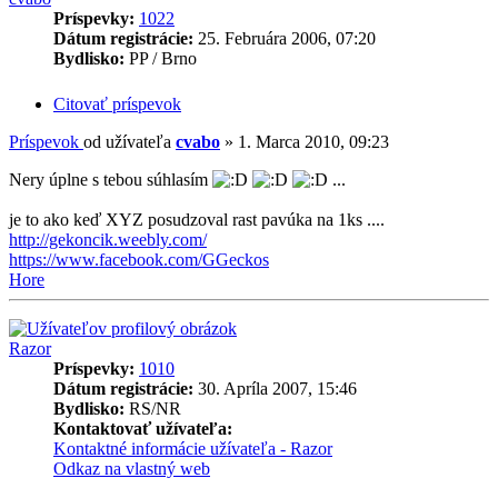
Príspevky:
1022
Dátum registrácie:
25. Februára 2006, 07:20
Bydlisko:
PP / Brno
Citovať príspevok
Príspevok
od užívateľa
cvabo
»
1. Marca 2010, 09:23
Nery úplne s tebou súhlasím
...
je to ako keď XYZ posudzoval rast pavúka na 1ks ....
http://gekoncik.weebly.com/
https://www.facebook.com/GGeckos
Hore
Razor
Príspevky:
1010
Dátum registrácie:
30. Apríla 2007, 15:46
Bydlisko:
RS/NR
Kontaktovať užívateľa:
Kontaktné informácie užívateľa - Razor
Odkaz na vlastný web