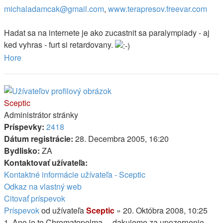
michaladamcak@gmail.com
,
www.terapresov.freevar.com
Hadat sa na internete je ako zucastnit sa paralympiady - aj
ked vyhras - furt si retardovany.
Hore
Sceptic
Administrátor stránky
Príspevky:
2418
Dátum registrácie:
28. Decembra 2005, 16:20
Bydlisko:
ZA
Kontaktovať užívateľa:
Kontaktné informácie užívateľa - Sceptic
Odkaz na vlastný web
Citovať príspevok
Príspevok
od užívateľa
Sceptic
»
20. Októbra 2008, 10:25
1. Ano je to Chromatopelma ... dakujeme za upozornenie