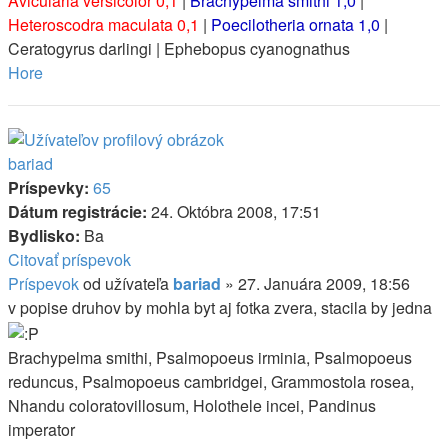
Avicularia versicolor 0,1
|
Brachypelma smithi 1,0
|
Heteroscodra maculata 0,1
|
Poecilotheria ornata 1,0
|
Ceratogyrus darlingi | Ephebopus cyanognathus
Hore
bariad
Príspevky:
65
Dátum registrácie:
24. Októbra 2008, 17:51
Bydlisko:
Ba
Citovať príspevok
Príspevok
od užívateľa
bariad
»
27. Januára 2009, 18:56
v popise druhov by mohla byt aj fotka zvera, stacila by jedna
Brachypelma smithi, Psalmopoeus irminia, Psalmopoeus
reduncus, Psalmopoeus cambridgei, Grammostola rosea,
Nhandu coloratovillosum, Holothele incei, Pandinus
imperator