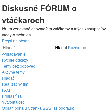
Diskusné FÓRUM o
vtáčkaroch
fórum venované chovateľom vtáčkarov a iných zastupiteľov
triedy Arachnida
Prejsť na obsah
Hľadať
Rozšírené
vyhľadávanie
Rýchle odkazy
Temy bez odpovedí
Aktívne témy
Hľadať
Realizačný tím
FAQ
Prihlásiť sa
Vytvoriť účet
Obsah portálu
Stránka
www.lasiodora.sk