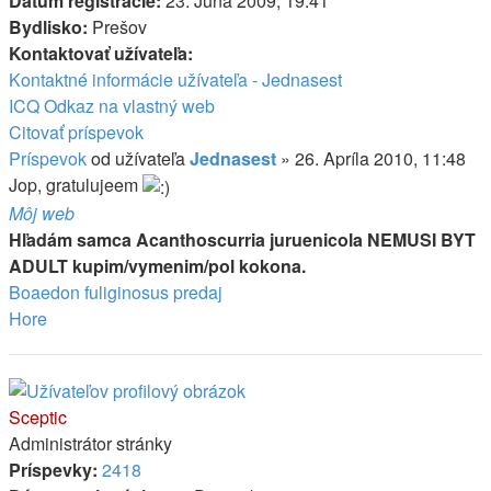
Dátum registrácie:
23. Júna 2009, 19:41
Bydlisko:
Prešov
Kontaktovať užívateľa:
Kontaktné informácie užívateľa - Jednasest
ICQ
Odkaz na vlastný web
Citovať príspevok
Príspevok
od užívateľa
Jednasest
»
26. Apríla 2010, 11:48
Jop, gratulujeem
Môj web
Hľadám samca Acanthoscurria juruenicola NEMUSI BYT
ADULT kupim/vymenim/pol kokona.
Boaedon fuliginosus predaj
Hore
Sceptic
Administrátor stránky
Príspevky:
2418