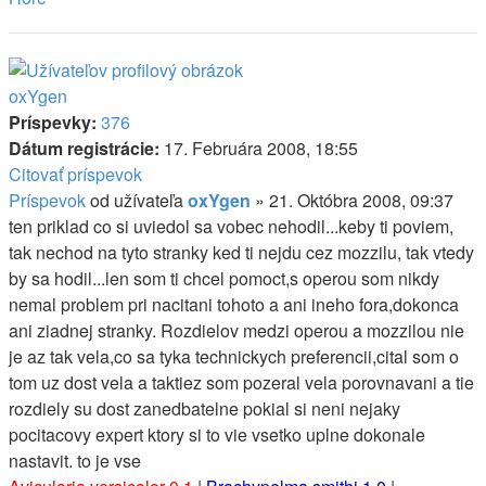
oxYgen
Príspevky:
376
Dátum registrácie:
17. Februára 2008, 18:55
Citovať príspevok
Príspevok
od užívateľa
oxYgen
»
21. Októbra 2008, 09:37
ten priklad co si uviedol sa vobec nehodil...keby ti poviem,
tak nechod na tyto stranky ked ti nejdu cez mozzilu, tak vtedy
by sa hodil...len som ti chcel pomoct,s operou som nikdy
nemal problem pri nacitani tohoto a ani ineho fora,dokonca
ani ziadnej stranky. Rozdielov medzi operou a mozzilou nie
je az tak vela,co sa tyka technickych preferencii,cital som o
tom uz dost vela a taktiez som pozeral vela porovnavani a tie
rozdiely su dost zanedbatelne pokial si neni nejaky
pocitacovy expert ktory si to vie vsetko uplne dokonale
nastavit. to je vse