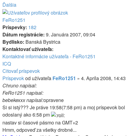
Ďalšia
FeRo1251
Príspevky:
182
Dátum registrácie:
9. Januára 2007, 09:04
Bydlisko:
Banská Bystrica
Kontaktovať užívateľa:
Kontaktné informácie užívateľa - FeRo1251
ICQ
Citovať príspevok
Príspevok
od užívateľa
FeRo1251
»
4. Apríla 2008, 14:43
Chruno napísal:
FeRo1251 napísal:
bebekexxx napísal:
opravene
Si si istý??? Je práve 19:58(7:58 pm) a moj príspevok bol
odoslaný ako 6:58 pm
nastav si časové pásmo na GMT+2
Hmm, odpoveď za všetky drobné...