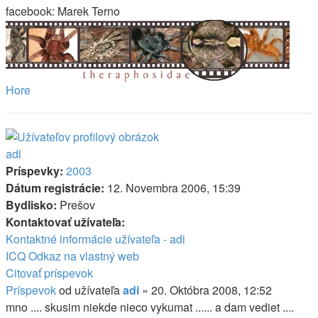
facebook: Marek Terno
Hore
adi
Príspevky:
2003
Dátum registrácie:
12. Novembra 2006, 15:39
Bydlisko:
Prešov
Kontaktovať užívateľa:
Kontaktné informácie užívateľa - adi
ICQ
Odkaz na vlastný web
Citovať príspevok
Príspevok
od užívateľa
adi
»
20. Októbra 2008, 12:52
mno .... skusim niekde nieco vykumat ...... a dam vediet ....