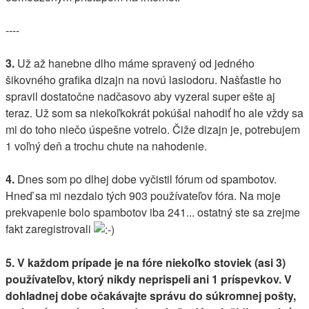
----
3.
Už až hanebne dlho máme spravený od jedného
šikovného grafika dizajn na novú lasiodoru. Našťastie ho
spravil dostatočne nadčasovo aby vyzeral super ešte aj
teraz. Už som sa niekoľkokrát pokúšal nahodiť ho ale vždy sa
mi do toho niečo úspešne votrelo. Čiže dizajn je, potrebujem
1 voľný deň a trochu chute na nahodenie.
4.
Dnes som po dlhej dobe vyčistil fórum od spambotov.
Hneď sa mi nezdalo tých 903 používateľov fóra. Na moje
prekvapenie bolo spambotov iba 241... ostatný ste sa zrejme
fakt zaregistrovali
5. V každom prípade je na fóre niekoľko stoviek (asi 3)
používateľov, ktorý nikdy neprispeli ani 1 príspevkov. V
dohladnej dobe očakávajte správu do súkromnej pošty,