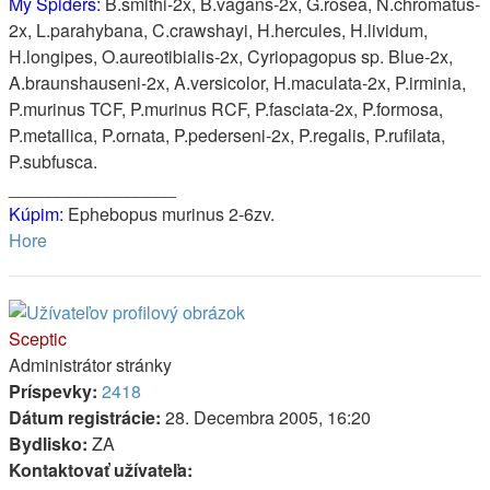
My Spiders:
B.smithi-2x, B.vagans-2x, G.rosea, N.chromatus-
2x, L.parahybana, C.crawshayi, H.hercules, H.lividum,
H.longipes, O.aureotibialis-2x, Cyriopagopus sp. Blue-2x,
A.braunshauseni-2x, A.versicolor, H.maculata-2x, P.irminia,
P.murinus TCF, P.murinus RCF, P.fasciata-2x, P.formosa,
P.metallica, P.ornata, P.pederseni-2x, P.regalis, P.rufilata,
P.subfusca.
_________________
Kúpim:
Ephebopus murinus 2-6zv.
Hore
Sceptic
Administrátor stránky
Príspevky:
2418
Dátum registrácie:
28. Decembra 2005, 16:20
Bydlisko:
ZA
Kontaktovať užívateľa: