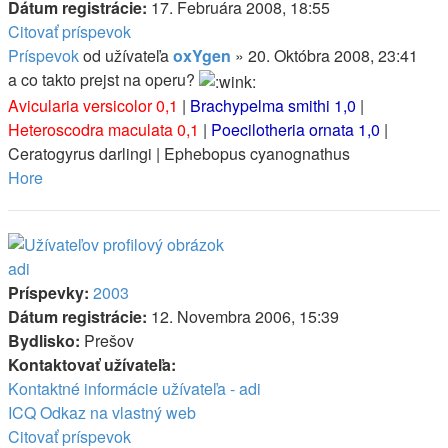
Dátum registrácie:
17. Februára 2008, 18:55
Citovať príspevok
Príspevok
od užívateľa
oxYgen
»
20. Októbra 2008, 23:41
a co takto prejst na operu?
Avicularia versicolor 0,1
|
Brachypelma smithi 1,0
|
Heteroscodra maculata 0,1
|
Poecilotheria ornata 1,0
|
Ceratogyrus darlingi | Ephebopus cyanognathus
Hore
adi
Príspevky:
2003
Dátum registrácie:
12. Novembra 2006, 15:39
Bydlisko:
Prešov
Kontaktovať užívateľa:
Kontaktné informácie užívateľa - adi
ICQ
Odkaz na vlastný web
Citovať príspevok