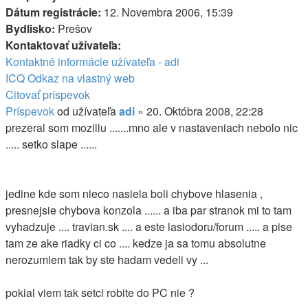
Dátum registrácie:
12. Novembra 2006, 15:39
Bydlisko:
Prešov
Kontaktovať užívateľa:
Kontaktné informácie užívateľa - adi
ICQ
Odkaz na vlastný web
Citovať príspevok
Príspevok
od užívateľa
adi
»
20. Októbra 2008, 22:28
prezeral som mozillu .......mno ale v nastaveniach nebolo nic
..... setko slape ......
jedine kde som nieco nasiela boli chybove hlasenia ,
presnejsie chybova konzola ...... a iba par stranok mi to tam
vyhadzuje .... travian.sk .... a este lasiodoru/forum ..... a pise
tam ze ake riadky ci co .... kedze ja sa tomu absolutne
nerozumiem tak by ste hadam vedeli vy ...
pokial viem tak setci robite do PC nie ?