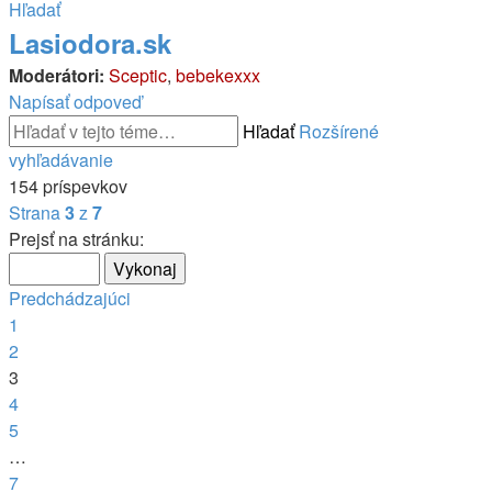
Hľadať
Lasiodora.sk
Moderátori:
Sceptic
,
bebekexxx
Napísať odpoveď
Hľadať
Rozšírené
vyhľadávanie
154 príspevkov
Strana
3
z
7
Prejsť na stránku:
Predchádzajúci
1
2
3
4
5
…
7