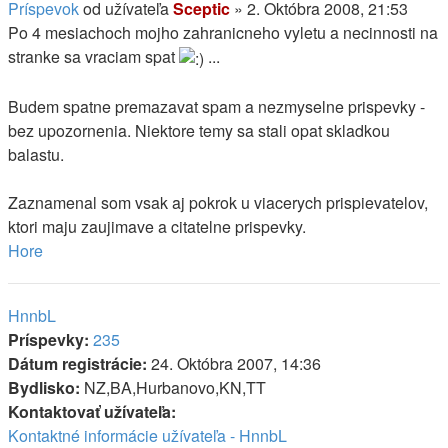
Príspevok
od užívateľa
Sceptic
»
2. Októbra 2008, 21:53
Po 4 mesiachoch mojho zahranicneho vyletu a necinnosti na
stranke sa vraciam spat
...
Budem spatne premazavat spam a nezmyselne prispevky -
bez upozornenia. Niektore temy sa stali opat skladkou
balastu.
Zaznamenal som vsak aj pokrok u viacerych prispievatelov,
ktori maju zaujimave a citatelne prispevky.
Hore
HnnbL
Príspevky:
235
Dátum registrácie:
24. Októbra 2007, 14:36
Bydlisko:
NZ,BA,Hurbanovo,KN,TT
Kontaktovať užívateľa:
Kontaktné informácie užívateľa - HnnbL