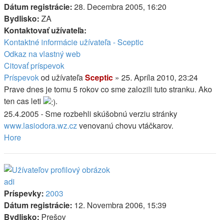
Dátum registrácie:
28. Decembra 2005, 16:20
Bydlisko:
ZA
Kontaktovať užívateľa:
Kontaktné informácie užívateľa - Sceptic
Odkaz na vlastný web
Citovať príspevok
Príspevok
od užívateľa
Sceptic
»
25. Apríla 2010, 23:24
Prave dnes je tomu 5 rokov co sme zalozili tuto stranku. Ako
ten cas leti
.
25.4.2005 - Sme rozbehli skúšobnú verziu stránky
www.lasiodora.wz.cz
venovanú chovu vtáčkarov.
Hore
adi
Príspevky:
2003
Dátum registrácie:
12. Novembra 2006, 15:39
Bydlisko:
Prešov