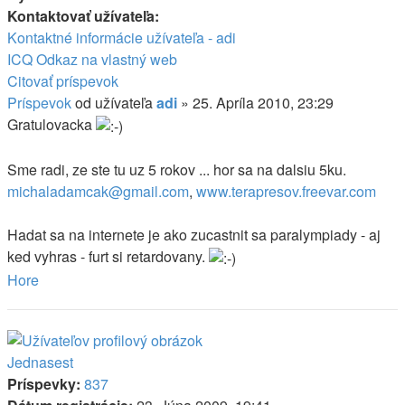
Kontaktovať užívateľa:
Kontaktné informácie užívateľa - adi
ICQ
Odkaz na vlastný web
Citovať príspevok
Príspevok
od užívateľa
adi
»
25. Apríla 2010, 23:29
Gratulovacka
Sme radi, ze ste tu uz 5 rokov ... hor sa na dalsiu 5ku.
michaladamcak@gmail.com
,
www.terapresov.freevar.com
Hadat sa na internete je ako zucastnit sa paralympiady - aj
ked vyhras - furt si retardovany.
Hore
Jednasest
Príspevky:
837