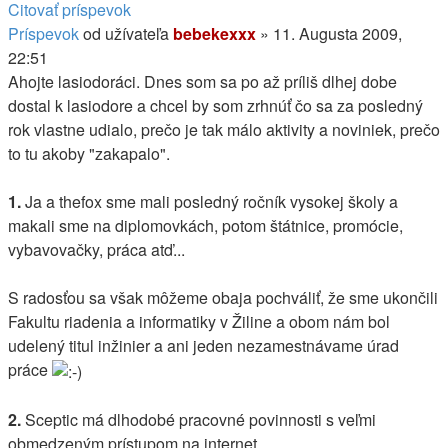
Citovať príspevok
Príspevok
od užívateľa
bebekexxx
»
11. Augusta 2009,
22:51
Ahojte lasiodoráci. Dnes som sa po až príliš dlhej dobe
dostal k lasiodore a chcel by som zrhnúť čo sa za posledný
rok vlastne udialo, prečo je tak málo aktivity a noviniek, prečo
to tu akoby "zakapalo".
1.
Ja a thefox sme mali posledný ročník vysokej školy a
makali sme na diplomovkách, potom štátnice, promócie,
vybavovačky, práca atď...
S radosťou sa však môžeme obaja pochváliť, že sme ukončili
Fakultu riadenia a informatiky v Žiline a obom nám bol
udelený titul inžinier a ani jeden nezamestnávame úrad
práce
2.
Sceptic má dlhodobé pracovné povinnosti s veľmi
obmedzeným prístupom na internet.