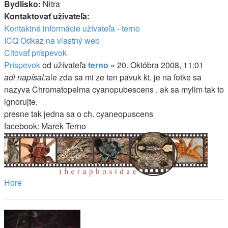
Bydlisko:
Nitra
Kontaktovať užívateľa:
Kontaktné informácie užívateľa - terno
ICQ
Odkaz na vlastný web
Citovať príspevok
Príspevok
od užívateľa
terno
»
20. Októbra 2008, 11:01
adi napísal:
ale zda sa mi ze ten pavuk kt. je na fotke sa
nazyva Chromatopelma cyanopubescens , ak sa mylim tak to
ignorujte.
presne tak jedna sa o ch. cyaneopuscens
facebook: Marek Terno
Hore