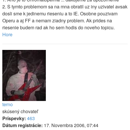
2. S tymto problemom sa na mna obratil uz iny uzivatel avsak
dosli sme k jedinemu rieseniu a to IE. Osobne pouzivam
Operu a aj FF a nemam ziadny problem. Ak prides na
riesenie budem rad ak ho sem hodis do noveho topicu.
Hore
terno
skúsený chovateľ
Príspevky:
463
Dátum registrácie:
17. Novembra 2006, 07:44