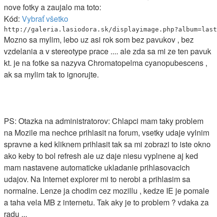
nove fotky a zaujalo ma toto:
Kód:
Vybrať všetko
http://galeria.lasiodora.sk/displayimage.php?album=last
Mozno sa mylim, lebo uz asi rok som bez pavukov , bez
vzdelania a v stereotype prace .... ale zda sa mi ze ten pavuk
kt. je na fotke sa nazyva Chromatopelma cyanopubescens ,
ak sa mylim tak to ignorujte.
PS: Otazka na administratorov: Chlapci mam taky problem
na Mozile ma nechce prihlasit na forum, vsetky udaje vylnim
spravne a ked kliknem prihlasit tak sa mi zobrazi to iste okno
ako keby to bol refresh ale uz daje niesu vyplnene aj ked
mam nastavene automaticke ukladanie prihlasovacich
udajov. Na Internet explorer mi to nerobi a prihlasim sa
normalne. Lenze ja chodim cez mozillu , kedze IE je pomale
a taha vela MB z internetu. Tak aky je to problem ? vdaka za
radu ...