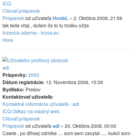
ICQ
Citovať príspevok
Príspevok
od užívateľa
HnnbL
»
2. Októbra 2008, 21:56
tak teda vitaj , dufam že to tu trošku ožije
Inzercia zdarma - inzos.eu
Hore
adi
Príspevky:
2003
Dátum registrácie:
12. Novembra 2006, 15:39
Bydlisko:
Prešov
Kontaktovať užívateľa:
Kontaktné informácie užívateľa - adi
ICQ
Odkaz na vlastný web
Citovať príspevok
Príspevok
od užívateľa
adi
»
20. Októbra 2008, 00:00
Cawte , po dlhsej odmlke .... som sem zavytal ..... kukol som