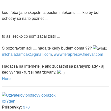
ked treba ja to skopcim a poslem niekomu ..... kto by bol
ochotny sa na to pozriet ...
to asi secko co som zatial zistil ...
S pozdravom adi .... hadajte kedy budem doma ???
michaladamcak@gmail.com
,
www.terapresov.freevar.com
Hadat sa na internete je ako zucastnit sa paralympiady - aj
ked vyhras - furt si retardovany.
Hore
oxYgen
Príspevky:
376