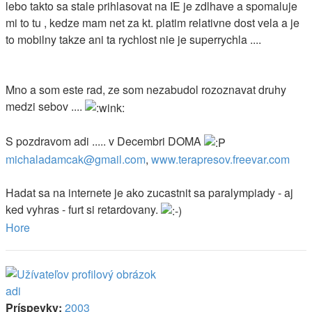
lebo takto sa stale prihlasovat na IE je zdlhave a spomaluje
mi to tu , kedze mam net za kt. platim relativne dost vela a je
to mobilny takze ani ta rychlost nie je superrychla ....
Mno a som este rad, ze som nezabudol rozoznavat druhy
medzi sebov ....
S pozdravom adi ..... v Decembri DOMA
michaladamcak@gmail.com
,
www.terapresov.freevar.com
Hadat sa na internete je ako zucastnit sa paralympiady - aj
ked vyhras - furt si retardovany.
Hore
adi
Príspevky:
2003