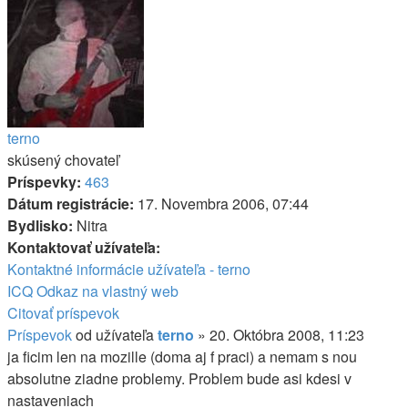
terno
skúsený chovateľ
Príspevky:
463
Dátum registrácie:
17. Novembra 2006, 07:44
Bydlisko:
Nitra
Kontaktovať užívateľa:
Kontaktné informácie užívateľa - terno
ICQ
Odkaz na vlastný web
Citovať príspevok
Príspevok
od užívateľa
terno
»
20. Októbra 2008, 11:23
ja ficim len na mozille (doma aj f praci) a nemam s nou
absolutne ziadne problemy. Problem bude asi kdesi v
nastaveniach