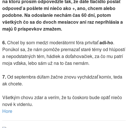
na ktorú prosím odpovedzte tak, že dáte tlačidlo poslať
odpoveď a pošlete mi niečo ako +, ano, chcem alebo
podobne. Na odoslanie nechám čas 60 dní, potom
všetkých čo sa do dvoch mesiacov ani raz neprihlásia a
majú 0 príspevkov zmažem.
6.
Chcel by som medzi moderátormi fóra privítať
adi-ho
.
Ponúkol sa, že nám pomôže premazať staré témy od hlúpostí
a nepodstatných tém, hádiek a doťahovačiek, za čo mu patrí
moja vďaka, lebo sám už na to čas nemám.
7.
Od septembra dúfam žačne znovu vychádzať komix, teda
ak chcete.
Všetkým chovu zdar a verím, že tu čoskoro bude opäť niečo
nové k videniu.
Hore