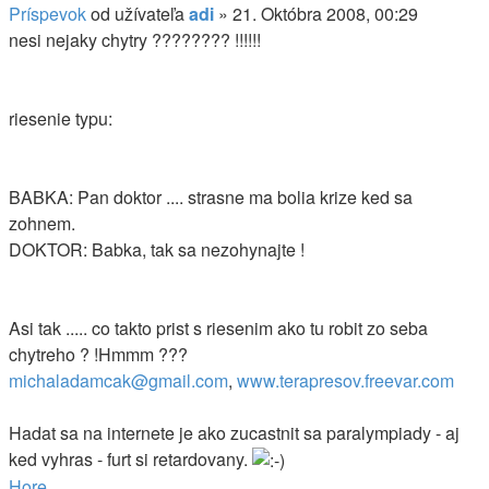
Príspevok
od užívateľa
adi
»
21. Októbra 2008, 00:29
nesi nejaky chytry ???????? !!!!!!
riesenie typu:
BABKA: Pan doktor .... strasne ma bolia krize ked sa
zohnem.
DOKTOR: Babka, tak sa nezohynajte !
Asi tak ..... co takto prist s riesenim ako tu robit zo seba
chytreho ? !Hmmm ???
michaladamcak@gmail.com
,
www.terapresov.freevar.com
Hadat sa na internete je ako zucastnit sa paralympiady - aj
ked vyhras - furt si retardovany.
Hore