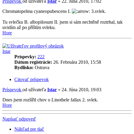
Príspevok
od užívateľa
Istar
»
22. Júna 2010, 17:02
Chromatopelma cyaneopubescens I.
3.svlek.
Tu svlečku B. albopilosum II. jsem si sám nechtěně roztrhal, tak
uvidím až po příštím svleku.
Hore
Istar
Príspevky:
222
Dátum registrácie:
26. Februára 2010, 15:58
Bydlisko:
Ostrava
Citovať príspevok
Príspevok
od užívateľa
Istar
»
24. Júna 2010, 19:03
Dnes jsem rozšířil chov o Linothele fallax 2. svlek.
Hore
Napísať odpoveď
Náhľad pre tlač