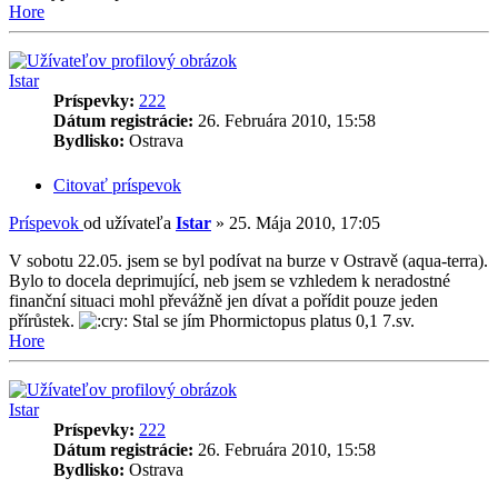
Hore
Istar
Príspevky:
222
Dátum registrácie:
26. Februára 2010, 15:58
Bydlisko:
Ostrava
Citovať príspevok
Príspevok
od užívateľa
Istar
»
25. Mája 2010, 17:05
V sobotu 22.05. jsem se byl podívat na burze v Ostravě (aqua-terra).
Bylo to docela deprimující, neb jsem se vzhledem k neradostné
finanční situaci mohl převážně jen dívat a pořídit pouze jeden
přírůstek.
Stal se jím Phormictopus platus 0,1 7.sv.
Hore
Istar
Príspevky:
222
Dátum registrácie:
26. Februára 2010, 15:58
Bydlisko:
Ostrava