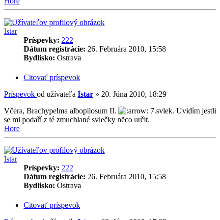
Hore
Istar
Príspevky:
222
Dátum registrácie:
26. Februára 2010, 15:58
Bydlisko:
Ostrava
Citovať príspevok
Príspevok
od užívateľa
Istar
»
20. Júna 2010, 18:29
Včera, Brachypelma albopilosum II.
7.svlek. Uvidím jestli
se mi podaří z té zmuchlané svlečky něco určit.
Hore
Istar
Príspevky:
222
Dátum registrácie:
26. Februára 2010, 15:58
Bydlisko:
Ostrava
Citovať príspevok