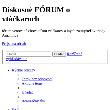
Diskusné FÓRUM o
vtáčkaroch
fórum venované chovateľom vtáčkarov a iných zastupiteľov triedy
Arachnida
Prejsť na obsah
Rozšírené
Hľadať
vyhľadávanie
Rýchle odkazy
Temy bez odpovedí
Aktívne témy
Hľadať
Realizačný tím
FAQ