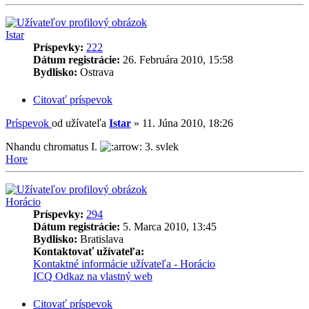
Istar
Príspevky:
222
Dátum registrácie:
26. Februára 2010, 15:58
Bydlisko:
Ostrava
Citovať príspevok
Príspevok
od užívateľa
Istar
»
11. Júna 2010, 18:26
Nhandu chromatus I.
3. svlek
Hore
Horácio
Príspevky:
294
Dátum registrácie:
5. Marca 2010, 13:45
Bydlisko:
Bratislava
Kontaktovať užívateľa:
Kontaktné informácie užívateľa - Horácio
ICQ
Odkaz na vlastný web
Citovať príspevok