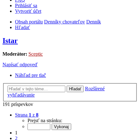
Prihlásiť sa
Vytvoriť účet
Obsah portálu
Denníky chovateľov
Denník
Hľadať
Istar
Moderátor:
Sceptic
Napísať odpoveď
Náhľad pre tlač
Rozšírené
Hľadať
vyhľadávanie
191 príspevkov
Strana
1
z
8
Prejsť na stránku:
1
2