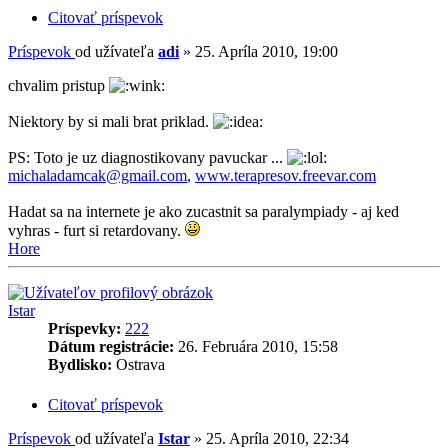
Citovať príspevok
Príspevok
od užívateľa
adi
»
25. Apríla 2010, 19:00
chvalim pristup
Niektory by si mali brat priklad.
PS: Toto je uz diagnostikovany pavuckar ...
michaladamcak@gmail.com
,
www.terapresov.freevar.com
Hadat sa na internete je ako zucastnit sa paralympiady - aj ked
vyhras - furt si retardovany.
Hore
Istar
Príspevky:
222
Dátum registrácie:
26. Februára 2010, 15:58
Bydlisko:
Ostrava
Citovať príspevok
Príspevok
od užívateľa
Istar
»
25. Apríla 2010, 22:34