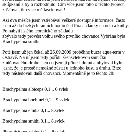
sklípkanů a bylo rozhodnuto. Čím více jsem toho o těchto tvorech
zjišťoval, tím více mě fascinovali!
Asi dva měsíce jsem vstřebával veškeré dostupné informace, často
jsem až do brzkých ranních hodin četl fóra a články na netu a knihy.
Po nabytí jistého teoretického základu
zbývalo tedy provést volbu svého prvního chovance.Vybrána byla
Brachypelma smithi.
Poté jsem už jen čekal až 26.09.2009 proběhne burza aqua-terra v
Ostravě. Na ní jsem tedy pořídil šestisvlekovou samičku
zmiňovaného druhu. Jen co jsem ji přinesl domů a ubytoval bylo
jasné, že je prostě nemožné zůstat u jednoho kusu a druhu. Brzo
tedy následovali další chovanci. Momentálně je to těchto 28:
Brachypelma albiceps 0,1... 6.svlek
Brachypelma boehmei 0,1... 9.svlek
Brachypelma emilia 0,1... 8.svlek
Brachypelma smithi 0,1... 8.svlek
Phormictopus platus 0,1... 8.svlek