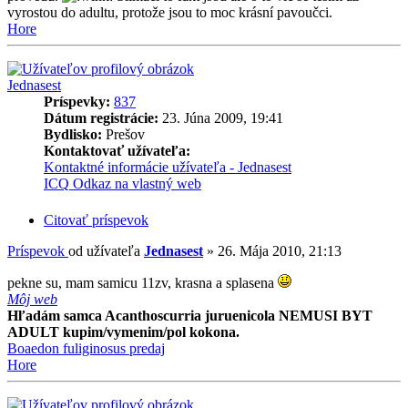
vyrostou do adultu, protože jsou to moc krásní pavoučci.
Hore
Jednasest
Príspevky:
837
Dátum registrácie:
23. Júna 2009, 19:41
Bydlisko:
Prešov
Kontaktovať užívateľa:
Kontaktné informácie užívateľa - Jednasest
ICQ
Odkaz na vlastný web
Citovať príspevok
Príspevok
od užívateľa
Jednasest
»
26. Mája 2010, 21:13
pekne su, mam samicu 11zv, krasna a splasena
Môj web
Hľadám samca Acanthoscurria juruenicola NEMUSI BYT
ADULT kupim/vymenim/pol kokona.
Boaedon fuliginosus predaj
Hore