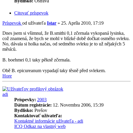
Bydlisko:
Ostrava
Citovať príspevok
Príspevok
od užívateľa
Istar
»
25. Apríla 2010, 17:19
Dnes jsem si všimnul, že B.smithi 0,1 zčernala vykopaná lysinka,
což znamená, že bych se mohl v blízké době dočkat osmého svleku.
No, dávala si holka načas, od sedmého svleku je to už nějakých 5
měsíců.
B. boehmei 0,1 taky pěkně zčernala.
Obě B. epicureanum vypadají taky těsně před svlekem.
Hore
adi
Príspevky:
2003
Dátum registrácie:
12. Novembra 2006, 15:39
Bydlisko:
Prešov
Kontaktovať užívateľa:
Kontaktné informácie užívateľa - adi
ICQ
Odkaz na vlastný web