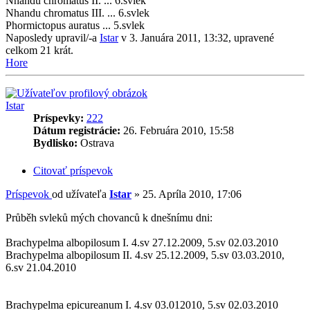
Nhandu chromatus II. ... 6.svlek
Nhandu chromatus III. ... 6.svlek
Phormictopus auratus ... 5.svlek
Naposledy upravil/-a
Istar
v 3. Januára 2011, 13:32, upravené
celkom 21 krát.
Hore
Istar
Príspevky:
222
Dátum registrácie:
26. Februára 2010, 15:58
Bydlisko:
Ostrava
Citovať príspevok
Príspevok
od užívateľa
Istar
»
25. Apríla 2010, 17:06
Průběh svleků mých chovanců k dnešnímu dni:
Brachypelma albopilosum I. 4.sv 27.12.2009, 5.sv 02.03.2010
Brachypelma albopilosum II. 4.sv 25.12.2009, 5.sv 03.03.2010,
6.sv 21.04.2010
Brachypelma epicureanum I. 4.sv 03.012010, 5.sv 02.03.2010