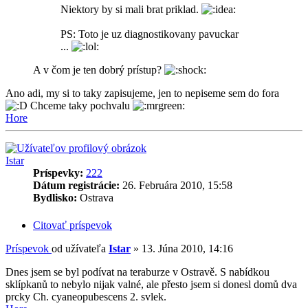
Niektory by si mali brat priklad.
PS: Toto je uz diagnostikovany pavuckar
...
A v čom je ten dobrý prístup?
Ano adi, my si to taky zapisujeme, jen to nepiseme sem do fora
Chceme taky pochvalu
Hore
Istar
Príspevky:
222
Dátum registrácie:
26. Februára 2010, 15:58
Bydlisko:
Ostrava
Citovať príspevok
Príspevok
od užívateľa
Istar
»
13. Júna 2010, 14:16
Dnes jsem se byl podívat na teraburze v Ostravě. S nabídkou
sklípkanů to nebylo nijak valné, ale přesto jsem si donesl domů dva
prcky Ch. cyaneopubescens 2. svlek.