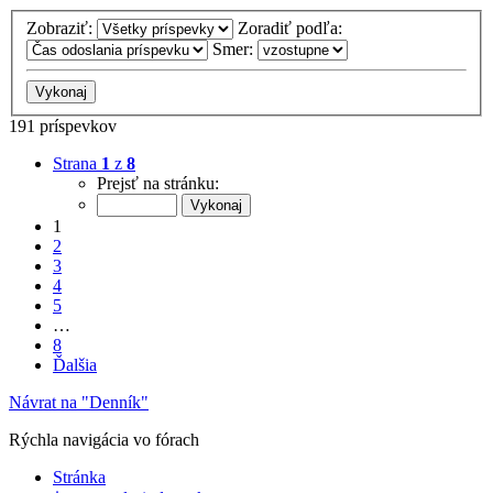
Zobraziť:
Zoradiť podľa:
Smer:
191 príspevkov
Strana
1
z
8
Prejsť na stránku:
1
2
3
4
5
…
8
Ďalšia
Návrat na "Denník"
Rýchla navigácia vo fórach
Stránka