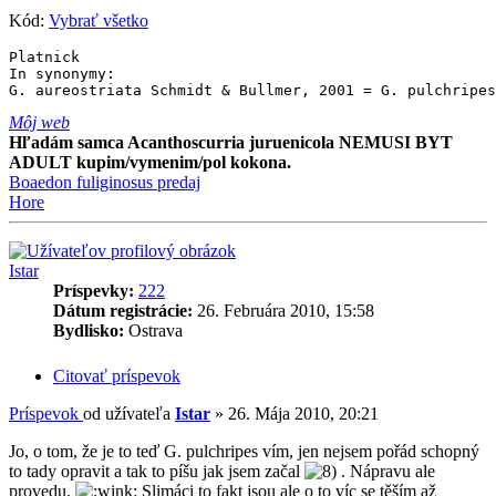
Kód:
Vybrať všetko
Platnick

In synonymy:

G. aureostriata Schmidt & Bullmer, 2001 = G. pulchripes
Môj web
Hľadám samca Acanthoscurria juruenicola NEMUSI BYT
ADULT kupim/vymenim/pol kokona.
Boaedon fuliginosus predaj
Hore
Istar
Príspevky:
222
Dátum registrácie:
26. Februára 2010, 15:58
Bydlisko:
Ostrava
Citovať príspevok
Príspevok
od užívateľa
Istar
»
26. Mája 2010, 20:21
Jo, o tom, že je to teď G. pulchripes vím, jen nejsem pořád schopný
to tady opravit a tak to píšu jak jsem začal
. Nápravu ale
provedu.
Slimáci to fakt jsou ale o to víc se těším až