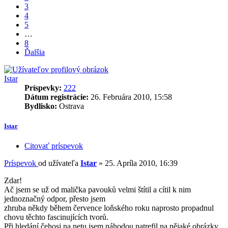
3
4
5
…
8
Ďalšia
Istar
Príspevky:
222
Dátum registrácie:
26. Februára 2010, 15:58
Bydlisko:
Ostrava
Istar
Citovať príspevok
Príspevok
od užívateľa
Istar
»
25. Apríla 2010, 16:39
Zdar!
Ač jsem se už od malička pavouků velmi štítil a cítil k nim
jednoznačný odpor, přesto jsem
zhruba někdy během července loňského roku naprosto propadnul
chovu těchto fascinujících tvorů.
Při hledání čehosi na netu jsem náhodou natrefil na nějaké obrázky