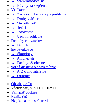
↳ www.lasiodora.sk
↳ Návrhy na zlepšenie
Vtáčkare
↳ Začiatočnícke otázky a problémy
↳ Druhy vtáčkarov
↳ Starostlivosť
↳ Terárium
↳ Jedovatosť
↳ Urči mi pohlavie
Denníky chovateľov
↳ Denník
iné pavúkovce
↳ Škorpióny
↳ Amblypygi
↳ Pavúky všeobecne
voľná diskusia o chovateľstve
↳ A-Z o chovateľstve
↳ Offtopic
Obsah portálu
Všetky časy sú v
UTC+02:00
Vymazať cookies
Realizačný tím
Napísať administrátorovi