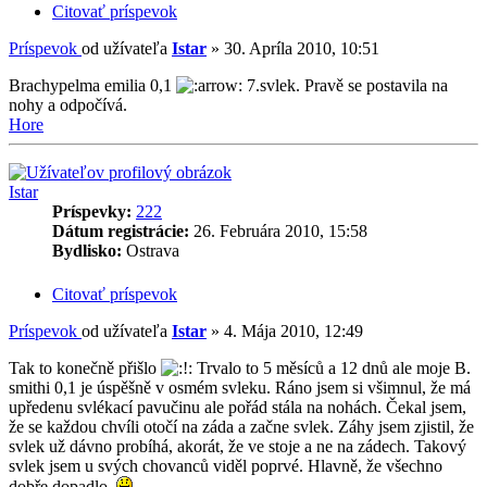
Citovať príspevok
Príspevok
od užívateľa
Istar
»
30. Apríla 2010, 10:51
Brachypelma emilia 0,1
7.svlek. Pravě se postavila na
nohy a odpočívá.
Hore
Istar
Príspevky:
222
Dátum registrácie:
26. Februára 2010, 15:58
Bydlisko:
Ostrava
Citovať príspevok
Príspevok
od užívateľa
Istar
»
4. Mája 2010, 12:49
Tak to konečně přišlo
Trvalo to 5 měsíců a 12 dnů ale moje B.
smithi 0,1 je úspěšně v osmém svleku. Ráno jsem si všimnul, že má
upředenu svlékací pavučinu ale pořád stála na nohách. Čekal jsem,
že se každou chvíli otočí na záda a začne svlek. Záhy jsem zjistil, že
svlek už dávno probíhá, akorát, že ve stoje a ne na zádech. Takový
svlek jsem u svých chovanců viděl poprvé. Hlavně, že všechno
dobře dopadlo.