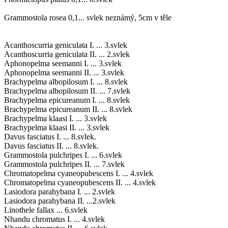
Grammostola rosea 0,1... svlek neznámý, 5cm v těle
Acanthoscurria geniculata I. ... 3.svlek
Acanthoscurria geniculata II. ... 2.svlek
Aphonopelma seemanni I. ... 3.svlek
Aphonopelma seemanni II. ... 3.svlek
Brachypelma albopilosum I. ... 8.svlek
Brachypelma albopilosum II. ... 7.svlek
Brachypelma epicureanum I. ... 8.svlek
Brachypelma epicureanum II. ... 8.svlek
Brachypelma klaasi I. ... 3.svlek
Brachypelma klaasi II. ... 3.svlek
Davus fasciatus I. ... 8.svlek.
Davus fasciatus II. ... 8.svlek.
Grammostola pulchripes I. ... 6.svlek
Grammostola pulchripes II. ... 7.svlek
Chromatopelma cyaneopubescens I. ... 4.svlek
Chromatopelma cyaneopubescens II. ... 4.svlek
Lasiodora parahybana I. ... 2.svlek
Lasiodora parahybana II. ...2.svlek
Linothele fallax ... 6.svlek
Nhandu chromatus I. ... 4.svlek