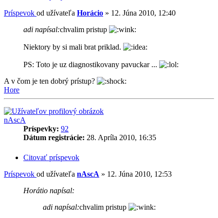
Príspevok
od užívateľa
Horácio
»
12. Júna 2010, 12:40
adi napísal:
chvalim pristup
Niektory by si mali brat priklad.
PS: Toto je uz diagnostikovany pavuckar ...
A v čom je ten dobrý prístup?
Hore
nAscA
Príspevky:
92
Dátum registrácie:
28. Apríla 2010, 16:35
Citovať príspevok
Príspevok
od užívateľa
nAscA
»
12. Júna 2010, 12:53
Horátio napísal:
adi napísal:
chvalim pristup