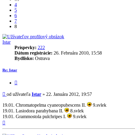
4
5
6
7
8
Istar
Príspevky:
222
Dátum registrácie:
26. Februára 2010, 15:58
Bydlisko:
Ostrava
Re: Istar
Citovať
príspevok
Príspevok
od užívateľa
Istar
»
22. Januára 2012, 19:57
19.01. Chromatopelma cyaneopubescens II.
9.svlek
19.01. Lasiodora parahybana II.
8.svlek
19.01. Grammostola pulchripes I.
9.svlek
Hore