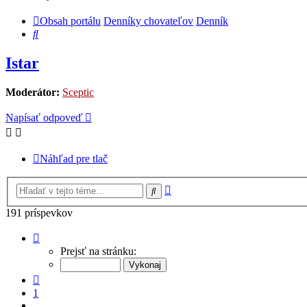
Obsah portálu
Denníky chovateľov
Denník
Hľadať
Istar
Moderátor:
Sceptic
Napísať odpoveď
Náhľad pre tlač
Rozšírené
Hľadať
vyhľadávanie
191 príspevkov
Strana
8
Prejsť na stránku:
z
8
Predchádzajúci
1
…