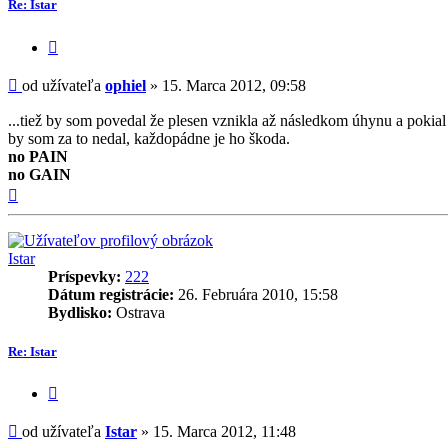
Re: Istar
Citovať
príspevok
Príspevok
od užívateľa
ophiel
»
15. Marca 2012, 09:58
...tiež by som povedal že plesen vznikla až následkom úhynu a pokial 
by som za to nedal, každopádne je ho škoda.
no PAIN
no GAIN
Hore
Istar
Príspevky:
222
Dátum registrácie:
26. Februára 2010, 15:58
Bydlisko:
Ostrava
Re: Istar
Citovať
príspevok
Príspevok
od užívateľa
Istar
»
15. Marca 2012, 11:48