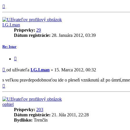
Hore
I.G.I.man
Príspevky:
29
Dátum registrácie:
28. Januára 2012, 03:39
Re: Istar
Citovať
príspevok
Príspevok
od užívateľa
I.G.I.man
»
15. Marca 2012, 00:32
s veľkou pravdepodobnosťou ide o pleseň vzniknutú až po úmrtí,mne t
Hore
ophiel
Príspevky:
203
Dátum registrácie:
21. Júla 2011, 22:28
Bydlisko:
Trenčín