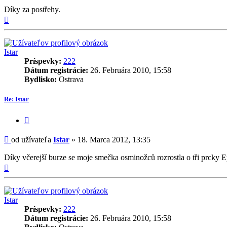
Díky za postřehy.
Hore
Istar
Príspevky:
222
Dátum registrácie:
26. Februára 2010, 15:58
Bydlisko:
Ostrava
Re: Istar
Citovať
príspevok
Príspevok
od užívateľa
Istar
»
18. Marca 2012, 13:35
Díky včerejší burze se moje smečka osminožců rozrostla o tři prcky
Hore
Istar
Príspevky:
222
Dátum registrácie:
26. Februára 2010, 15:58