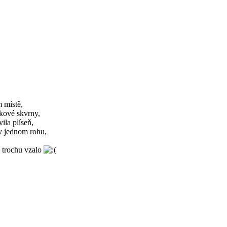
 místě,
čkové skvrny,
ila plíseň,
v jednom rohu,
o trochu vzalo