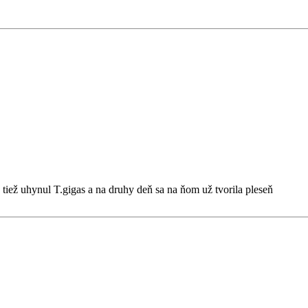
iež uhynul T.gigas a na druhy deň sa na ňom už tvorila pleseň