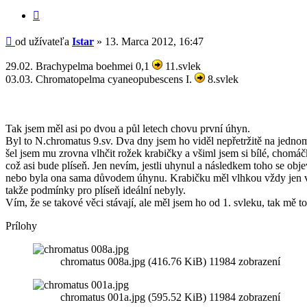
Citovať
príspevok
Príspevok
od užívateľa
Istar
»
13. Marca 2012, 16:47
29.02. Brachypelma boehmei 0,1
11.svlek
03.03. Chromatopelma cyaneopubescens I.
8.svlek
Tak jsem měl asi po dvou a půl letech chovu první úhyn.
Byl to N.chromatus 9.sv. Dva dny jsem ho viděl nepřetržitě na jednom
šel jsem mu zrovna vlhčit rožek krabičky a všiml jsem si bílé, chomá
což asi bude plíseň. Jen nevím, jestli uhynul a následkem toho se objev
nebo byla ona sama důvodem úhynu. Krabičku měl vlhkou vždy jen 
takže podmínky pro plíseň ideální nebyly.
Vím, že se takové věci stávají, ale měl jsem ho od 1. svleku, tak mě t
Prílohy
chromatus 008a.jpg (416.76 KiB) 11984 zobrazení
chromatus 001a.jpg (595.52 KiB) 11984 zobrazení