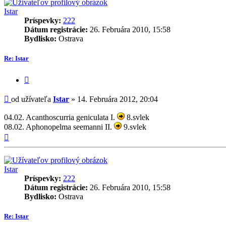
Istar
Príspevky:
222
Dátum registrácie:
26. Februára 2010, 15:58
Bydlisko:
Ostrava
Re: Istar
Citovať
príspevok
Príspevok
od užívateľa
Istar
»
14. Februára 2012, 20:04
04.02. Acanthoscurria geniculata I.
8.svlek
08.02. Aphonopelma seemanni II.
9.svlek
Hore
Istar
Príspevky:
222
Dátum registrácie:
26. Februára 2010, 15:58
Bydlisko:
Ostrava
Re: Istar