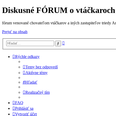
Diskusné FÓRUM o vtáčkaroch
fórum venované chovateľom vtáčkarov a iných zastupiteľov triedy A
Prejsť na obsah
Rozšírené
Hľadať
vyhľadávanie
Rýchle odkazy
Temy bez odpovedí
Aktívne témy
Hľadať
Realizačný tím
FAQ
Prihlásiť sa
Vytvoriť účet