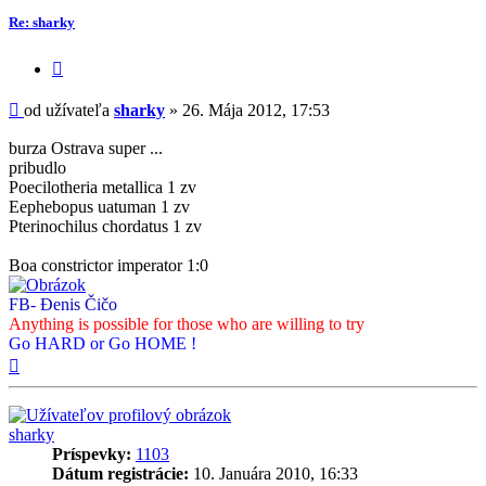
Re: sharky
Citovať
príspevok
Príspevok
od užívateľa
sharky
»
26. Mája 2012, 17:53
burza Ostrava super ...
pribudlo
Poecilotheria metallica 1 zv
Eephebopus uatuman 1 zv
Pterinochilus chordatus 1 zv
Boa constrictor imperator 1:0
FB- Đenis Čičo
Anything is possible for those who are willing to try
Go HARD or Go HOME !
Hore
sharky
Príspevky:
1103
Dátum registrácie:
10. Januára 2010, 16:33