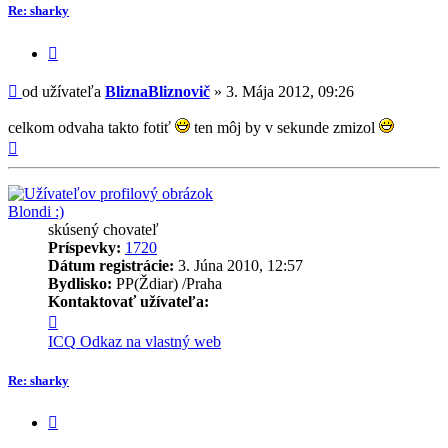
Re: sharky
Citovať
príspevok
Príspevok
od užívateľa
BliznaBliznovič
»
3. Mája 2012, 09:26
celkom odvaha takto fotiť
ten môj by v sekunde zmizol
Hore
Blondi :)
skúsený chovateľ
Príspevky:
1720
Dátum registrácie:
3. Júna 2010, 12:57
Bydlisko:
PP(Ždiar) /Praha
Kontaktovať užívateľa:
Kontaktné
informácie
ICQ
Odkaz na vlastný web
užívateľa
-
Re: sharky
Blondi
:)
Citovať
príspevok