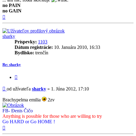
no PAIN
no GAIN
Hore
sharky
Príspevky:
1103
Dátum registrácie:
10. Januára 2010, 16:33
Bydlisko:
trenčín
Re: sharky
Citovať
príspevok
Príspevok
od užívateľa
sharky
»
1. Júna 2012, 17:10
Brachypelma emilia
2zv
FB- Đenis Čičo
Anything is possible for those who are willing to try
Go HARD or Go HOME !
Hore