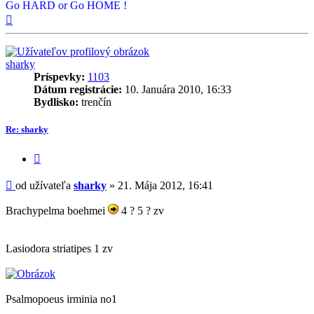
Go HARD or Go HOME !
Hore
sharky
Príspevky:
1103
Dátum registrácie:
10. Januára 2010, 16:33
Bydlisko:
trenčín
Re: sharky
Citovať
príspevok
Príspevok
od užívateľa
sharky
»
21. Mája 2012, 16:41
Brachypelma boehmei
4 ? 5 ? zv
Lasiodora striatipes 1 zv
Psalmopoeus irminia no1