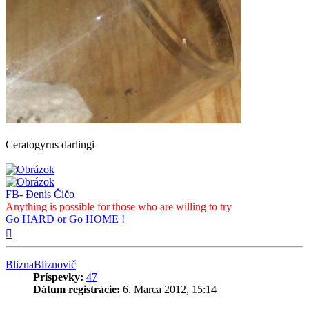
Ceratogyrus darlingi
FB- Đenis Čičo
Anything is possible for those who are willing to try
Go HARD or Go HOME !
Hore
BliznaBliznovič
Príspevky:
47
Dátum registrácie:
6. Marca 2012, 15:14