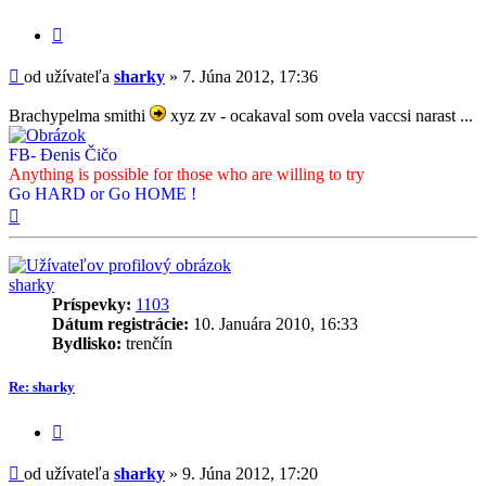
Citovať
príspevok
Príspevok
od užívateľa
sharky
»
7. Júna 2012, 17:36
Brachypelma smithi
xyz zv - ocakaval som ovela vaccsi narast ...
FB- Đenis Čičo
Anything is possible for those who are willing to try
Go HARD or Go HOME !
Hore
sharky
Príspevky:
1103
Dátum registrácie:
10. Januára 2010, 16:33
Bydlisko:
trenčín
Re: sharky
Citovať
príspevok
Príspevok
od užívateľa
sharky
»
9. Júna 2012, 17:20