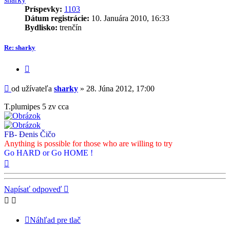
Príspevky:
1103
Dátum registrácie:
10. Januára 2010, 16:33
Bydlisko:
trenčín
Re: sharky
Citovať
príspevok
Príspevok
od užívateľa
sharky
»
28. Júna 2012, 17:00
T.plumipes 5 zv cca
FB- Đenis Čičo
Anything is possible for those who are willing to try
Go HARD or Go HOME !
Hore
Napísať odpoveď
Náhľad pre tlač