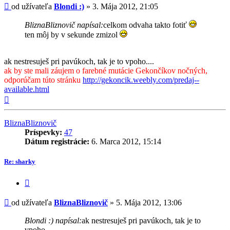
Príspevok
od užívateľa
Blondi :)
»
3. Mája 2012, 21:05
BliznaBliznovič napísal:
celkom odvaha takto fotiť
ten môj by v sekunde zmizol
ak nestresuješ pri pavúkoch, tak je to vpoho....
ak by ste mali záujem o farebné mutácie Gekončíkov nočných,
odporúčam túto stránku
http://gekoncik.weebly.com/predaj--
available.html
Hore
BliznaBliznovič
Príspevky:
47
Dátum registrácie:
6. Marca 2012, 15:14
Re: sharky
Citovať
príspevok
Príspevok
od užívateľa
BliznaBliznovič
»
5. Mája 2012, 13:06
Blondi :) napísal:
ak nestresuješ pri pavúkoch, tak je to
vpoho....