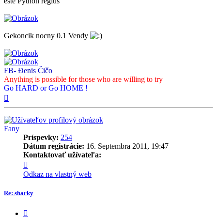
este Python regius
Gekoncik nocny 0.1 Vendy
FB- Đenis Čičo
Anything is possible for those who are willing to try
Go HARD or Go HOME !
Hore
Fany
Príspevky:
254
Dátum registrácie:
16. Septembra 2011, 19:47
Kontaktovať užívateľa:
Kontaktné
informácie
Odkaz na vlastný web
užívateľa
-
Re: sharky
Fany
Citovať