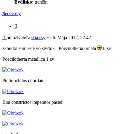
Bydlisko:
trenčín
Re: sharky
Citovať
príspevok
Príspevok
od užívateľa
sharky
»
26. Mája 2012, 22:42
zabudol som este vo stvrtok - Poecilotheria ornata
6 zv
Poecilotheria metallica 1 zv
Pterinochilus chordatus
Boa constrictor imperator pastel