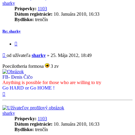
sharky
Príspevky:
1103
Dátum registrácie:
10. Januára 2010, 16:33
Bydlisko:
trenčín
Re: sharky
Citovať
príspevok
Príspevok
od užívateľa
sharky
»
25. Mája 2012, 18:49
Poecilotheria formosa
3 zv
FB- Đenis Čičo
Anything is possible for those who are willing to try
Go HARD or Go HOME !
Hore
sharky
Príspevky:
1103
Dátum registrácie:
10. Januára 2010, 16:33
Bydlisko:
trenčín