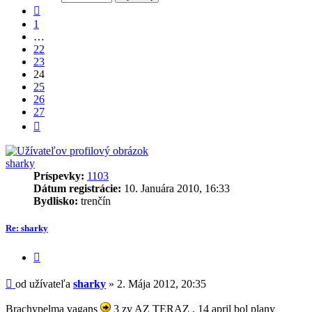
27
Predchádzajúci
1
…
22
23
24
25
26
27
Ďalšia
sharky
Príspevky:
1103
Dátum registrácie:
10. Januára 2010, 16:33
Bydlisko:
trenčín
Re: sharky
Citovať
príspevok
Príspevok
od užívateľa
sharky
»
2. Mája 2012, 20:35
Brachypelma vagans
3 zv AZ TERAZ , 14 april bol plany