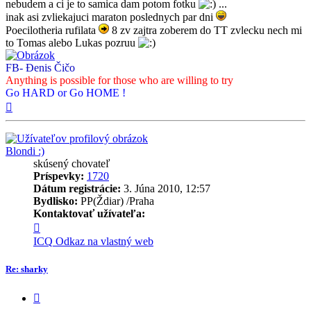
nebudem a ci je to samica dam potom fotku
...
inak asi zvliekajuci maraton poslednych par dni
Poecilotheria rufilata
8 zv zajtra zoberem do TT zvlecku nech mi
to Tomas alebo Lukas pozruu
FB- Đenis Čičo
Anything is possible for those who are willing to try
Go HARD or Go HOME !
Hore
Blondi :)
skúsený chovateľ
Príspevky:
1720
Dátum registrácie:
3. Júna 2010, 12:57
Bydlisko:
PP(Ždiar) /Praha
Kontaktovať užívateľa:
Kontaktné
informácie
ICQ
Odkaz na vlastný web
užívateľa
-
Re: sharky
Blondi
:)
Citovať
príspevok