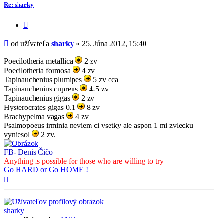
Re: sharky
Citovať
príspevok
Príspevok
od užívateľa
sharky
»
25. Júna 2012, 15:40
Poecilotheria metallica
2 zv
Poecilotheria formosa
4 zv
Tapinauchenius plumipes
5 zv cca
Tapinauchenius cupreus
4-5 zv
Tapinauchenius gigas
2 zv
Hysterocrates gigas 0.1
8 zv
Brachypelma vagas
4 zv
Psalmopoeus irminia neviem ci vsetky ale aspon 1 mi zvlecku
vyniesol
2 zv.
FB- Đenis Čičo
Anything is possible for those who are willing to try
Go HARD or Go HOME !
Hore
sharky