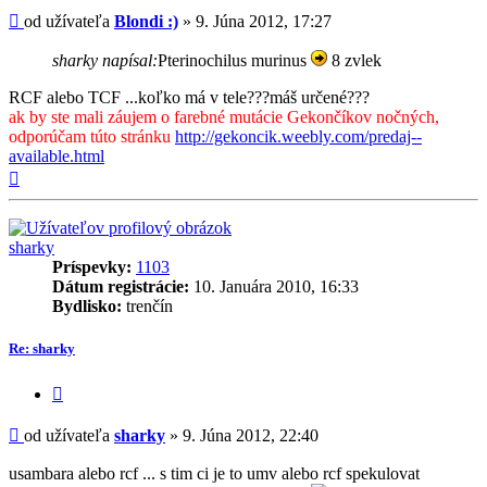
Príspevok
od užívateľa
Blondi :)
»
9. Júna 2012, 17:27
sharky napísal:
Pterinochilus murinus
8 zvlek
RCF alebo TCF ...koľko má v tele???máš určené???
ak by ste mali záujem o farebné mutácie Gekončíkov nočných,
odporúčam túto stránku
http://gekoncik.weebly.com/predaj--
available.html
Hore
sharky
Príspevky:
1103
Dátum registrácie:
10. Januára 2010, 16:33
Bydlisko:
trenčín
Re: sharky
Citovať
príspevok
Príspevok
od užívateľa
sharky
»
9. Júna 2012, 22:40
usambara alebo rcf ... s tim ci je to umv alebo rcf spekulovat