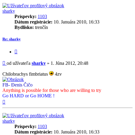
sharky
Príspevky:
1103
Dátum registrácie:
10. Januára 2010, 16:33
Bydlisko:
trenčín
Re: sharky
Citovať
príspevok
Príspevok
od užívateľa
sharky
»
1. Júna 2012, 20:48
Chilobrachys fimbriatus
4zv
FB- Đenis Čičo
Anything is possible for those who are willing to try
Go HARD or Go HOME !
Hore
sharky
Príspevky:
1103
Dátum registrácie:
10. Januára 2010, 16:33