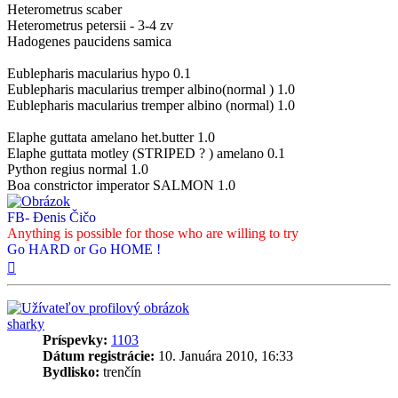
Heterometrus scaber
Heterometrus petersii - 3-4 zv
Hadogenes paucidens samica
Eublepharis macularius hypo 0.1
Eublepharis macularius tremper albino(normal ) 1.0
Eublepharis macularius tremper albino (normal) 1.0
Elaphe guttata amelano het.butter 1.0
Elaphe guttata motley (STRIPED ? ) amelano 0.1
Python regius normal 1.0
Boa constrictor imperator SALMON 1.0
FB- Đenis Čičo
Anything is possible for those who are willing to try
Go HARD or Go HOME !
Hore
sharky
Príspevky:
1103
Dátum registrácie:
10. Januára 2010, 16:33
Bydlisko:
trenčín