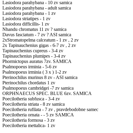
Lasiodora parahybana - 10 zv samica
Lasiodora parahybana - adult samica
Lasiodora parahybana - 1 zv
Lasiodora striatipes - 1 zv
Lasiodora difficillis- 1 zv
Nhandu chromatus 11 zv ? samica
Davus fasciatum - 7 zv ? ASI samica
2xStromatopelma calceatum - 1 zv , 2 zv
2x Tapinauchenius gigas - 6-7 zv , 2 zv
Tapinauchenius cupreus - 3-4 zv
Tapinauchenius plumipes - 3-4 zv
Phormictopus auratus 7zv. SAMICA
Psalmopoeus irminia - 5-6 zv
Psalmopoeus irminia ( 3 x ) 1-2 zv
Pterinochilus murinus 8 zv - ASI samica
Pterinochilus chordatus 1 zv
Psalmopoeus cambridgei -7 zv samica
ORPHNAECUS SPEC. BLUE 6zv. SAMICA
Poecilotheria subfusca - 3-4 zv
Poecilotheria striata - 8 zv samica
Poecilotheria rufilata - 7 zv , pravdebodobne samec
Poecilotheria ornata - - 5 zv SAMICA
Poecilotheria formosa - 3 zv
Poecilotheria mettalica- 1 zv