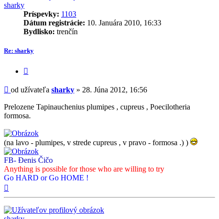
sharky
Príspevky:
1103
Dátum registrácie:
10. Januára 2010, 16:33
Bydlisko:
trenčín
Re: sharky
Citovať
príspevok
Príspevok
od užívateľa
sharky
»
28. Júna 2012, 16:56
Prelozene Tapinauchenius plumipes , cupreus , Poecilotheria
formosa.
(na lavo - plumipes, v strede cupreus , v pravo - formosa .) )
FB- Đenis Čičo
Anything is possible for those who are willing to try
Go HARD or Go HOME !
Hore
sharky