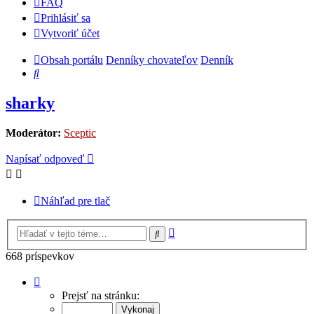
FAQ
Prihlásiť sa
Vytvoriť účet
Obsah portálu
Denníky chovateľov
Denník
Hľadať
sharky
Moderátor:
Sceptic
Napísať odpoveď
Náhľad pre tlač
Rozšírené
Hľadať
vyhľadávanie
668 príspevkov
Strana
24
Prejsť na stránku:
z