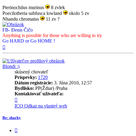
Pterinochilus murinus
8 zvlek
Poecilotheria subfusca lowland
okolo 5 zv
Nhandu chromatus
11 zv ?
FB- Đenis Čičo
Anything is possible for those who are willing to try
Go HARD or Go HOME !
Hore
Blondi :)
skúsený chovateľ
Príspevky:
1720
Dátum registrácie:
3. Júna 2010, 12:57
Bydlisko:
PP(Ždiar) /Praha
Kontaktovať užívateľa:
Kontaktné
informácie
ICQ
Odkaz na vlastný web
užívateľa
-
Re: sharky
Blondi
:)
Citovať
príspevok