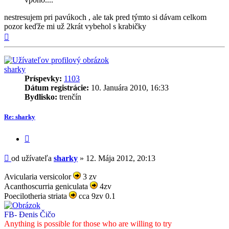
nestresujem pri pavúkoch , ale tak pred týmto si dávam celkom
pozor keďže mi už 2krát vybehol s krabičky
Hore
sharky
Príspevky:
1103
Dátum registrácie:
10. Januára 2010, 16:33
Bydlisko:
trenčín
Re: sharky
Citovať
príspevok
Príspevok
od užívateľa
sharky
»
12. Mája 2012, 20:13
Avicularia versicolor
3 zv
Acanthoscurria geniculata
4zv
Poecilotheria striata
cca 9zv 0.1
FB- Đenis Čičo
Anything is possible for those who are willing to try