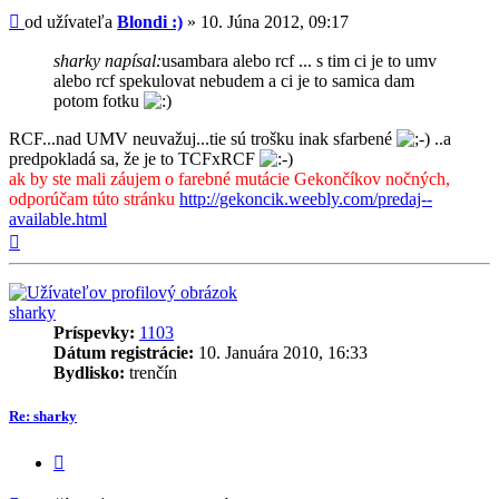
Príspevok
od užívateľa
Blondi :)
»
10. Júna 2012, 09:17
sharky napísal:
usambara alebo rcf ... s tim ci je to umv
alebo rcf spekulovat nebudem a ci je to samica dam
potom fotku
RCF...nad UMV neuvažuj...tie sú trošku inak sfarbené
..a
predpokladá sa, že je to TCFxRCF
ak by ste mali záujem o farebné mutácie Gekončíkov nočných,
odporúčam túto stránku
http://gekoncik.weebly.com/predaj--
available.html
Hore
sharky
Príspevky:
1103
Dátum registrácie:
10. Januára 2010, 16:33
Bydlisko:
trenčín
Re: sharky
Citovať
príspevok