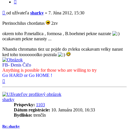
Citovať
príspevok
Príspevok
od užívateľa
sharky
»
7. Júna 2012, 15:30
Pterinochilus chordatus
2zv
okrem toho P.metallica , formosa , B.boehmei pekne nazrate
ocakavam pekne narasty ...
Nhandu chromatus tiez uz pojde do zvleku ocakavam velky narast
ked toho tooooooolko pozrala
FB- Đenis Čičo
Anything is possible for those who are willing to try
Go HARD or Go HOME !
Hore
sharky
Príspevky:
1103
Dátum registrácie:
10. Januára 2010, 16:33
Bydlisko:
trenčín
Re: sharky