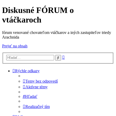
Diskusné FÓRUM o
vtáčkaroch
fórum venované chovateľom vtáčkarov a iných zastupiteľov triedy
Arachnida
Prejsť na obsah
Rozšírené
Hľadať
vyhľadávanie
Rýchle odkazy
Temy bez odpovedí
Aktívne témy
Hľadať
Realizačný tím