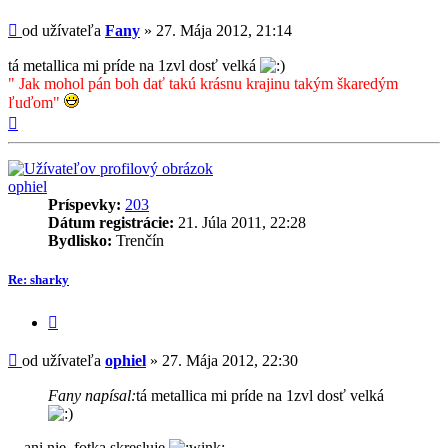
príspevok
Príspevok
od užívateľa
Fany
»
27. Mája 2012, 21:14
tá metallica mi príde na 1zvl dosť velká
" Jak mohol pán boh dať takú krásnu krajinu takým škaredým
ľuďom"
Hore
ophiel
Príspevky:
203
Dátum registrácie:
21. Júla 2011, 22:28
Bydlisko:
Trenčín
Re: sharky
Citovať
príspevok
Príspevok
od užívateľa
ophiel
»
27. Mája 2012, 22:30
Fany napísal:
tá metallica mi príde na 1zvl dosť velká
... ani nie, fotka skresluje