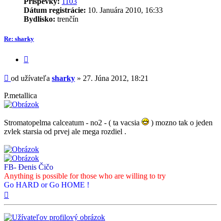
Príspevky:
1103
Dátum registrácie:
10. Januára 2010, 16:33
Bydlisko:
trenčín
Re: sharky
Citovať
príspevok
Príspevok
od užívateľa
sharky
»
27. Júna 2012, 18:21
P.metallica
Stromatopelma calceatum - no2 - ( ta vacsia
) mozno tak o jeden
zvlek starsia od prvej ale mega rozdiel .
FB- Đenis Čičo
Anything is possible for those who are willing to try
Go HARD or Go HOME !
Hore