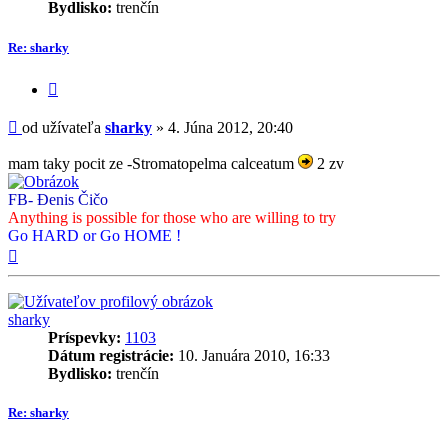
Bydlisko:
trenčín
Re: sharky
Citovať
príspevok
Príspevok
od užívateľa
sharky
»
4. Júna 2012, 20:40
mam taky pocit ze -Stromatopelma calceatum
2 zv
FB- Đenis Čičo
Anything is possible for those who are willing to try
Go HARD or Go HOME !
Hore
sharky
Príspevky:
1103
Dátum registrácie:
10. Januára 2010, 16:33
Bydlisko:
trenčín
Re: sharky