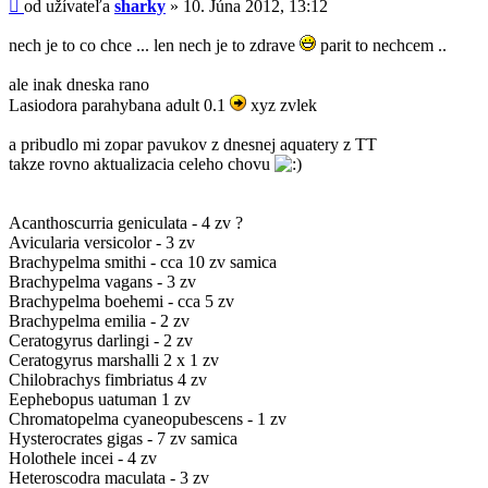
Príspevok
od užívateľa
sharky
»
10. Júna 2012, 13:12
nech je to co chce ... len nech je to zdrave
parit to nechcem ..
ale inak dneska rano
Lasiodora parahybana adult 0.1
xyz zvlek
a pribudlo mi zopar pavukov z dnesnej aquatery z TT
takze rovno aktualizacia celeho chovu
Acanthoscurria geniculata - 4 zv ?
Avicularia versicolor - 3 zv
Brachypelma smithi - cca 10 zv samica
Brachypelma vagans - 3 zv
Brachypelma boehemi - cca 5 zv
Brachypelma emilia - 2 zv
Ceratogyrus darlingi - 2 zv
Ceratogyrus marshalli 2 x 1 zv
Chilobrachys fimbriatus 4 zv
Eephebopus uatuman 1 zv
Chromatopelma cyaneopubescens - 1 zv
Hysterocrates gigas - 7 zv samica
Holothele incei - 4 zv
Heteroscodra maculata - 3 zv