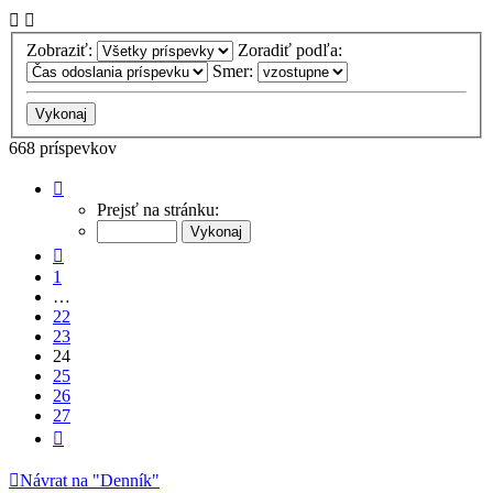
Zobraziť:
Zoradiť podľa:
Smer:
668 príspevkov
Strana
24
Prejsť na stránku:
z
27
Predchádzajúci
1
…
22
23
24
25
26
27
Ďalšia
Návrat na "Denník"