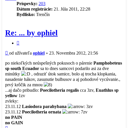
Príspevky:
203
Dátum registrácie:
21. Júla 2011, 22:28
Bydlisko:
Trenčín
Re: ... by ophiel
Citovať
príspevok
Príspevok
od užívateľa
ophiel
»
23. Novembra 2012, 21:56
po niekoľkých neúspešných pokusoch o párenie
Pamphobeteus
sp south Ecuador
sa to dnes samcovi podarilo asi za dve
minútky
, odraziť útok samice, bolo aj trocha klopkania,
nasadenie hákov, zasunutie bulbusov a aj pohodové vycúvanie.,
prvý krôčik za mnou
...aj dačo pribudlo:
Poecilotheria regalis
cca 3zv,
Euathlus sp
yellow
1zv
zvleky:
23.11.12
Lasiodora parahybana
3zv
23.11.12
Poecilotheria ornata
7zv
no PAIN
no GAIN
Hore