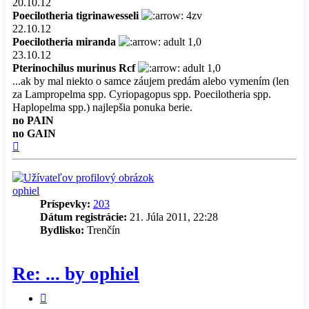
20.10.12
Poecilotheria tigrinawesseli
4zv
22.10.12
Poecilotheria miranda
adult 1,0
23.10.12
Pterinochilus murinus Rcf
adult 1,0
...ak by mal niekto o samce záujem predám alebo vymením (len
za Lampropelma spp. Cyriopagopus spp. Poecilotheria spp.
Haplopelma spp.) najlepšia ponuka berie.
no PAIN
no GAIN
Hore
ophiel
Príspevky:
203
Dátum registrácie:
21. Júla 2011, 22:28
Bydlisko:
Trenčín
Re: ... by ophiel
Citovať