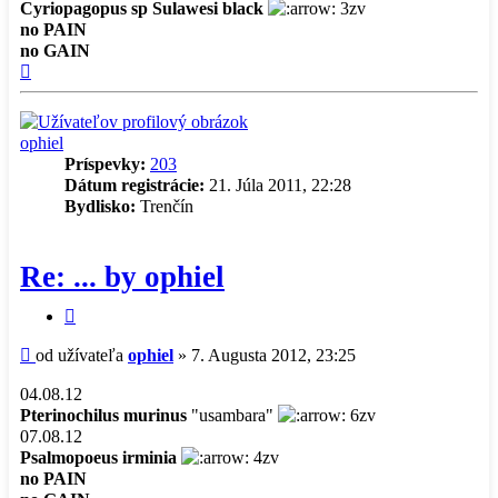
Cyriopagopus sp Sulawesi black
3zv
no PAIN
no GAIN
Hore
ophiel
Príspevky:
203
Dátum registrácie:
21. Júla 2011, 22:28
Bydlisko:
Trenčín
Re: ... by ophiel
Citovať
príspevok
Príspevok
od užívateľa
ophiel
»
7. Augusta 2012, 23:25
04.08.12
Pterinochilus murinus
"usambara"
6zv
07.08.12
Psalmopoeus irminia
4zv
no PAIN