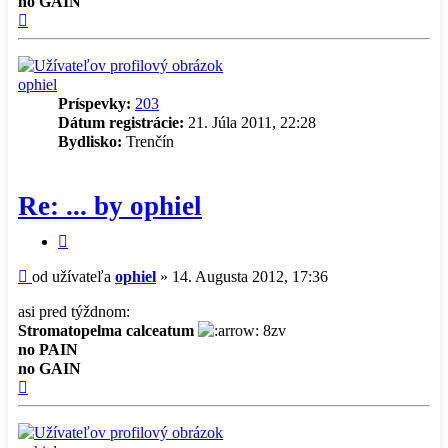
no GAIN
Hore
ophiel
Príspevky:
203
Dátum registrácie:
21. Júla 2011, 22:28
Bydlisko:
Trenčín
Re: ... by ophiel
Citovať
príspevok
Príspevok
od užívateľa
ophiel
»
14. Augusta 2012, 17:36
asi pred týždnom:
Stromatopelma calceatum
8zv
no PAIN
no GAIN
Hore