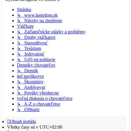
Stránka
↳ www.lasiodora.sk
↳ Návrhy na zlepšenie
Vtáčkare
↳ Začiatočnícke otázky a problémy
↳ Druhy vtáčkarov
↳ Starostlivosť
↳ Terárium
↳ Jedovatosť
↳ Urči mi pohlavie
Denníky chovateľov
↳ Denník
iné pavúkovce
↳ Škorpióny
↳ Amblypygi
↳ Pavúky všeobecne
voľná diskusia o chovateľstve
↳ A-Z o chovateľstve
↳ Offtopic
Obsah portálu
Všetky časy sú v
UTC+02:00