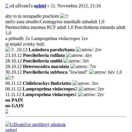
príspevok
Príspevok
od užívateľa
ophiel
»
11. Novembra 2012, 21:16
aby to tu nezapadlo prachom
niečo zasa ubudlo:Ceratogyrus marshalli subadult 1,0
Pterinochilus murinus RCF adult 1,0 Poecilotheria miranda adult
1,0
a pribudli: 2x Lampropelma violaceopes 1zv
aj nejaké zvleky boli:
.10.12
Lasiodora parahybana
2zv
23.10.12
Poecilotheria rufilata
4zv
28.10.12
Poecilotheria smithi
3zv
28.10.12
Heteroscodra maculata
7zv
30.10.12
Poecilotheria subfusca
"lowland"
6zv 1,0
06.11.12
Chilobrachys fimbriatus
3zv
06.11.12
Lampropelma violaceopes
2
2zv
11.11.12
Lampropelma violaceopes
1
2zv
no PAIN
no GAIN
Hore
ophiel