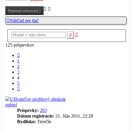
Napísať odpoveď
Náhľad pre tlač
Rozšírené
Hľadať
vyhľadávanie
125 príspevkov
Predchádzajúci
1
2
3
4
5
Ďalšia
ophiel
Príspevky:
203
Dátum registrácie:
21. Júla 2011, 22:28
Bydlisko:
Trenčín