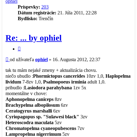
ophiel
Príspevky:
203
Dátum registrácie:
21. Júla 2011, 22:28
Bydlisko:
Trenčín
Re: ... by ophiel
Citovať
príspevok
Príspevok
od užívateľa
ophiel
»
16. Augusta 2012, 22:37
tak tu mám nejaké zmeny + aktualizácia chovu.
niečo ubudlo :
Phormictopus cancerides
10zv 1,0,
Haplopelma
lividum
7-8zv 1,0,
Psalmopoeus irminia
adult 1,0.
pribudlo :
Lasiodora parahybana
1zv 5x
momentálne v chove:
Aphonopelma caniceps
8zv
Brachypelma albopilosum
6zv
Ceratogyrus marshalli
6zv
Cyriopagopus sp. "Sulawesi black"
3zv
Heteroscodra maculata
5zv
Chromatopelma cyaneopubescens
7zv
Lampropelma nigerrimum
5zv