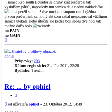
...samec P.sp south Ecuador sa druhý krát prečerpal tak
vyskúšam páriť , naposledy mu samica dala riadnu nakladačku
a peržil s nou už dve noci z odstupom cca 1 týždna a po
prvom prečerpaní, samotný akt som zatial nespozoroval väčšinou
samica utekala alebo útočila ale kedže boli spolu dve noci tak
možno dačo bolo
no PAIN
no GAIN
Hore
ophiel
Príspevky:
203
Dátum registrácie:
21. Júla 2011, 22:28
Bydlisko:
Trenčín
Re: ... by ophiel
Citovať
príspevok
Príspevok
od užívateľa
ophiel
»
23. Októbra 2012, 14:49