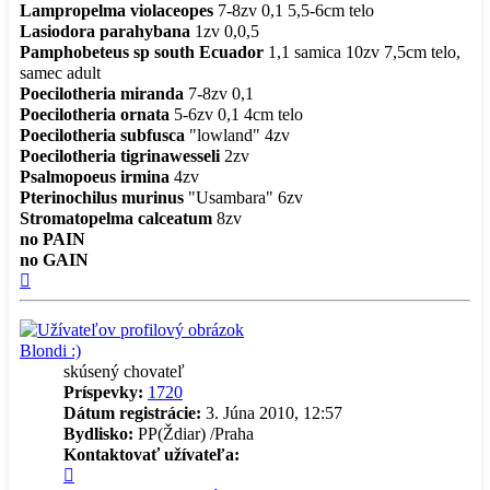
Lampropelma violaceopes
7-8zv 0,1 5,5-6cm telo
Lasiodora parahybana
1zv 0,0,5
Pamphobeteus sp south Ecuador
1,1 samica 10zv 7,5cm telo,
samec adult
Poecilotheria miranda
7-8zv 0,1
Poecilotheria ornata
5-6zv 0,1 4cm telo
Poecilotheria subfusca
"lowland" 4zv
Poecilotheria tigrinawesseli
2zv
Psalmopoeus irmina
4zv
Pterinochilus murinus
"Usambara" 6zv
Stromatopelma calceatum
8zv
no PAIN
no GAIN
Hore
Blondi :)
skúsený chovateľ
Príspevky:
1720
Dátum registrácie:
3. Júna 2010, 12:57
Bydlisko:
PP(Ždiar) /Praha
Kontaktovať užívateľa:
Kontaktné