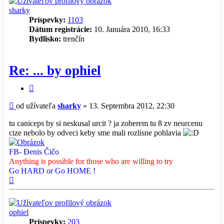
sharky
Príspevky:
1103
Dátum registrácie:
10. Januára 2010, 16:33
Bydlisko:
trenčín
Re: ... by ophiel
Citovať
príspevok
Príspevok
od užívateľa
sharky
»
13. Septembra 2012, 22:30
tu caniceps by si neskusal urcit ? ja zoberem tu 8 zv neurcenu
cize nebolo by odveci keby sme mali rozlisne pohlavia
FB- Đenis Čičo
Anything is possible for those who are willing to try
Go HARD or Go HOME !
Hore
ophiel
Príspevky:
203