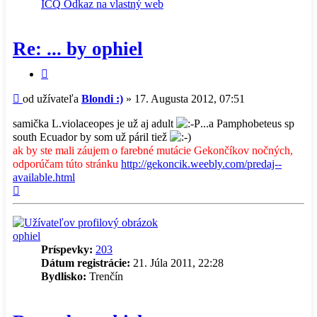
informácie
ICQ
Odkaz na vlastný web
užívateľa
-
Blondi
Re: ... by ophiel
:)
Citovať
príspevok
Príspevok
od užívateľa
Blondi :)
»
17. Augusta 2012, 07:51
samička L.violaceopes je už aj adult
...a Pamphobeteus sp
south Ecuador by som už páril tiež
ak by ste mali záujem o farebné mutácie Gekončíkov nočných,
odporúčam túto stránku
http://gekoncik.weebly.com/predaj--
available.html
Hore
ophiel
Príspevky:
203
Dátum registrácie:
21. Júla 2011, 22:28
Bydlisko:
Trenčín