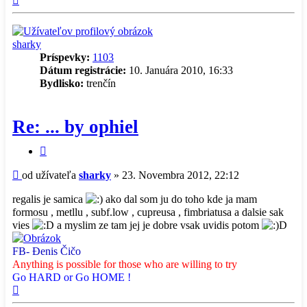
sharky
Príspevky:
1103
Dátum registrácie:
10. Januára 2010, 16:33
Bydlisko:
trenčín
Re: ... by ophiel
Citovať
príspevok
Príspevok
od užívateľa
sharky
»
23. Novembra 2012, 22:12
regalis je samica
ako dal som ju do toho kde ja mam
formosu , metllu , subf.low , cupreusa , fimbriatusa a dalsie sak
vies
a myslim ze tam jej je dobre vsak uvidis potom
D
FB- Đenis Čičo
Anything is possible for those who are willing to try
Go HARD or Go HOME !
Hore