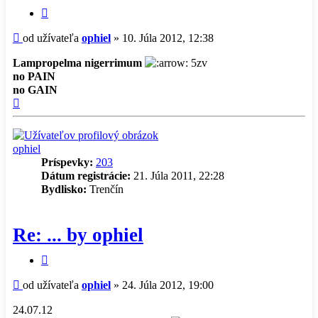
Citovať
príspevok
Príspevok
od užívateľa
ophiel
»
10. Júla 2012, 12:38
Lampropelma nigerrimum
5zv
no PAIN
no GAIN
Hore
ophiel
Príspevky:
203
Dátum registrácie:
21. Júla 2011, 22:28
Bydlisko:
Trenčín
Re: ... by ophiel
Citovať
príspevok
Príspevok
od užívateľa
ophiel
»
24. Júla 2012, 19:00
24.07.12