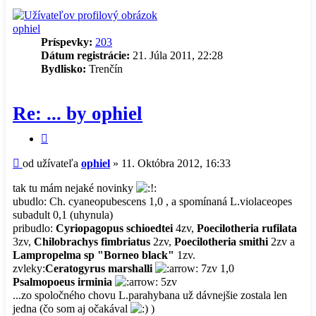
ophiel
Príspevky:
203
Dátum registrácie:
21. Júla 2011, 22:28
Bydlisko:
Trenčín
Re: ... by ophiel
Citovať
príspevok
Príspevok
od užívateľa
ophiel
»
11. Októbra 2012, 16:33
tak tu mám nejaké novinky
ubudlo: Ch. cyaneopubescens 1,0 , a spomínaná L.violaceopes
subadult 0,1 (uhynula)
pribudlo:
Cyriopagopus schioedtei
4zv,
Poecilotheria rufilata
3zv,
Chilobrachys fimbriatus
2zv,
Poecilotheria smithi
2zv a
Lampropelma sp "Borneo black"
1zv.
zvleky:
Ceratogyrus marshalli
7zv 1,0
Psalmopoeus irminia
5zv
...zo spoločného chovu L.parahybana už dávnejšie zostala len
jedna (čo som aj očakával
)