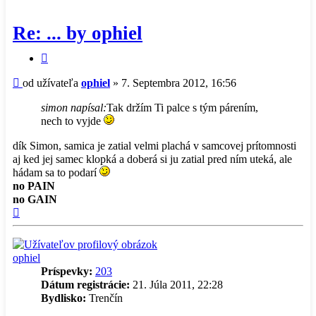
Re: ... by ophiel
Citovať
príspevok
Príspevok
od užívateľa
ophiel
»
7. Septembra 2012, 16:56
simon napísal:
Tak držím Ti palce s tým párením,
nech to vyjde
dík Simon, samica je zatial velmi plachá v samcovej prítomnosti
aj ked jej samec klopká a doberá si ju zatial pred ním uteká, ale
hádam sa to podarí
no PAIN
no GAIN
Hore
ophiel
Príspevky:
203
Dátum registrácie:
21. Júla 2011, 22:28
Bydlisko:
Trenčín