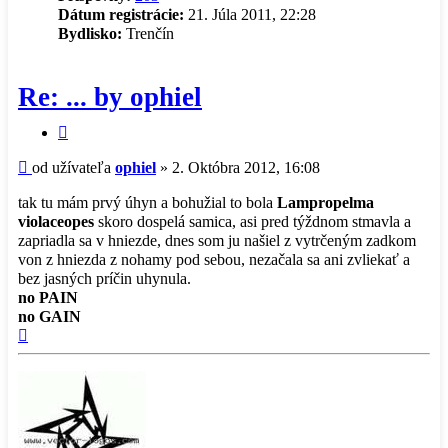
Dátum registrácie:
21. Júla 2011, 22:28
Bydlisko:
Trenčín
Re: ... by ophiel
Citovať
príspevok
Príspevok
od užívateľa
ophiel
»
2. Októbra 2012, 16:08
tak tu mám prvý úhyn a bohužial to bola
Lampropelma
violaceopes
skoro dospelá samica, asi pred týždnom stmavla a
zapriadla sa v hniezde, dnes som ju našiel z vytrčeným zadkom
von z hniezda z nohamy pod sebou, nezačala sa ani zvliekať a
bez jasných príčin uhynula.
no PAIN
no GAIN
Hore