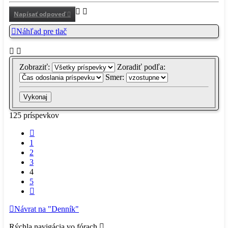
Napísať odpoveď
Náhľad pre tlač
Zobraziť:
Zoradiť podľa:
Smer:
125 príspevkov
Predchádzajúci
1
2
3
4
5
Ďalšia
Návrat na "Denník"
Rýchla navigácia vo fórach