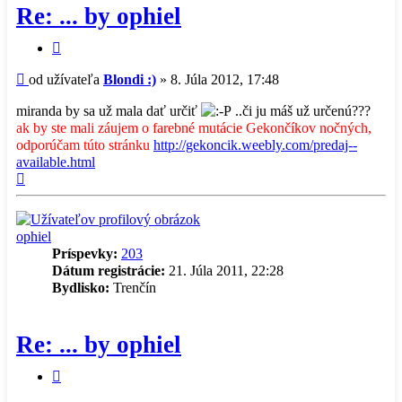
Blondi
Re: ... by ophiel
:)
Citovať
príspevok
Príspevok
od užívateľa
Blondi :)
»
8. Júla 2012, 17:48
miranda by sa už mala dať určiť
..či ju máš už určenú???
ak by ste mali záujem o farebné mutácie Gekončíkov nočných,
odporúčam túto stránku
http://gekoncik.weebly.com/predaj--
available.html
Hore
ophiel
Príspevky:
203
Dátum registrácie:
21. Júla 2011, 22:28
Bydlisko:
Trenčín
Re: ... by ophiel
Citovať
príspevok