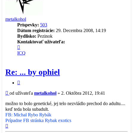
metalkohol
Príspevky:
503
Dátum registrácie:
29. Decembra 2008, 14:19
Bydlisko:
Pezinok
Kontaktovať užívateľa:
Kontaktné
informácie
ICQ
užívateľa
-
metalkohol
Re: ... by ophiel
Citovať
príspevok
Príspevok
od užívateľa
metalkohol
»
2. Októbra 2012, 19:41
možno to bolo genetické, jej telo nezvládlo prechod do adultu....
keď teda bola subadult.
FB: Michal Rybo Rybák
Prípadne FB stránka Rybak exotics
Hore