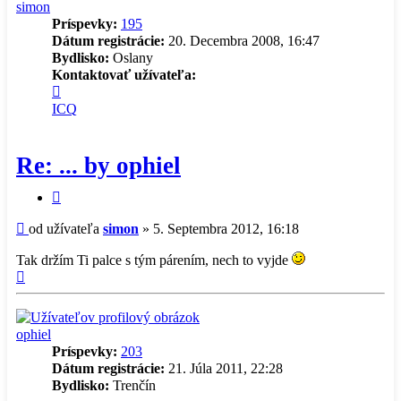
simon
Príspevky:
195
Dátum registrácie:
20. Decembra 2008, 16:47
Bydlisko:
Oslany
Kontaktovať užívateľa:
Kontaktné
informácie
ICQ
užívateľa
-
simon
Re: ... by ophiel
Citovať
príspevok
Príspevok
od užívateľa
simon
»
5. Septembra 2012, 16:18
Tak držím Ti palce s tým párením, nech to vyjde
Hore
ophiel
Príspevky:
203
Dátum registrácie:
21. Júla 2011, 22:28
Bydlisko:
Trenčín