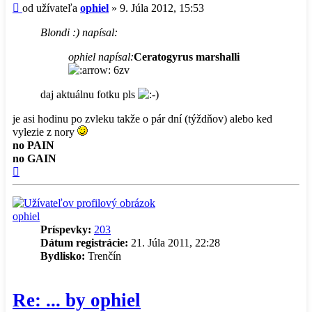
Príspevok
od užívateľa
ophiel
»
9. Júla 2012, 15:53
Blondi :) napísal:
ophiel napísal:
Ceratogyrus marshalli
6zv
daj aktuálnu fotku pls
je asi hodinu po zvleku takže o pár dní (týždňov) alebo ked
vylezie z nory
no PAIN
no GAIN
Hore
ophiel
Príspevky:
203
Dátum registrácie:
21. Júla 2011, 22:28
Bydlisko:
Trenčín
Re: ... by ophiel