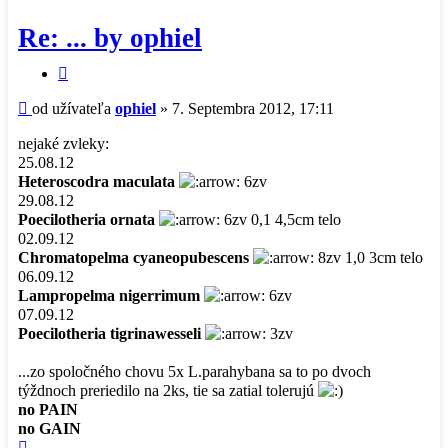
Re: ... by ophiel
Citovať
príspevok
Príspevok
od užívateľa
ophiel
»
7. Septembra 2012, 17:11
nejaké zvleky:
25.08.12
Heteroscodra maculata
6zv
29.08.12
Poecilotheria ornata
6zv 0,1 4,5cm telo
02.09.12
Chromatopelma cyaneopubescens
8zv 1,0 3cm telo
06.09.12
Lampropelma nigerrimum
6zv
07.09.12
Poecilotheria tigrinawesseli
3zv
...zo spoločného chovu 5x L.parahybana sa to po dvoch
týždnoch preriedilo na 2ks, tie sa zatial tolerujú
no PAIN
no GAIN
Hore