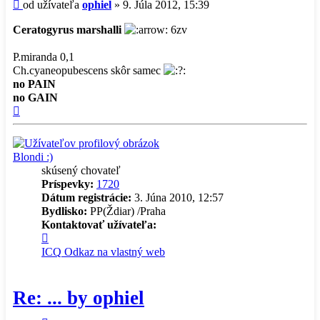
Príspevok
od užívateľa
ophiel
»
9. Júla 2012, 15:39
Ceratogyrus marshalli
6zv
P.miranda 0,1
Ch.cyaneopubescens skôr samec
no PAIN
no GAIN
Hore
Blondi :)
skúsený chovateľ
Príspevky:
1720
Dátum registrácie:
3. Júna 2010, 12:57
Bydlisko:
PP(Ždiar) /Praha
Kontaktovať užívateľa:
Kontaktné
informácie
ICQ
Odkaz na vlastný web
užívateľa
-
Blondi
Re: ... by ophiel
:)