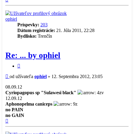
ophiel
Príspevky:
203
Dátum registrácie:
21. Júla 2011, 22:28
Bydlisko:
Trenčín
Re: ... by ophiel
Citovať
príspevok
Príspevok
od užívateľa
ophiel
»
12. Septembra 2012, 23:05
08.09.12
Cyriopagopus sp "Sulawesi black"
4zv
12.09.12
Aphonopelma caniceps
9z
no PAIN
no GAIN
Hore