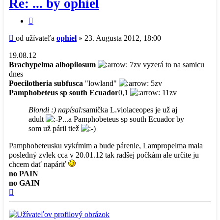
Re: ... by ophiel
Citovať
príspevok
Príspevok
od užívateľa
ophiel
»
23. Augusta 2012, 18:00
19.08.12
Brachypelma albopilosum
7zv vyzerá to na samicu
dnes
Poecilotheria subfusca
"lowland"
5zv
Pamphobeteus sp south Ecuador
0,1
11zv
Blondi :) napísal:
samička L.violaceopes je už aj
adult
...a Pamphobeteus sp south Ecuador by
som už páril tiež
Pamphobeteusku vykŕmim a bude párenie, Lampropelma mala
posledný zvlek cca v 20.01.12 tak radšej počkám ale určite ju
chcem dať napáriť
no PAIN
no GAIN
Hore