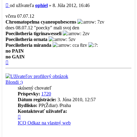
príspevok
Príspevok
od užívateľa
ophiel
»
8. Júla 2012, 16:46
včera 07.07.12
Chromatopelma cyaneopubescens
7zv
dnes 08.07.12 "poecky" mali svoj den
Poecilotheria tigrinawesseli
2zv
Poecilotheria ornata
5zv
Poecilotheria miranda
cca 8zv
no PAIN
no GAIN
Hore
Blondi :)
skúsený chovateľ
Príspevky:
1720
Dátum registrácie:
3. Júna 2010, 12:57
Bydlisko:
PP(Ždiar) /Praha
Kontaktovať užívateľa:
Kontaktné
informácie
ICQ
Odkaz na vlastný web
užívateľa
-