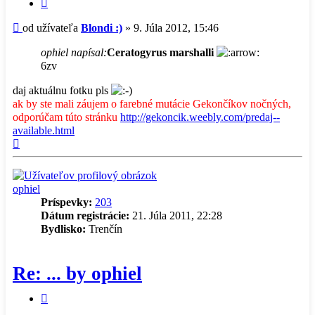
Citovať
príspevok
Príspevok
od užívateľa
Blondi :)
»
9. Júla 2012, 15:46
ophiel napísal:
Ceratogyrus marshalli
6zv
daj aktuálnu fotku pls
ak by ste mali záujem o farebné mutácie Gekončíkov nočných,
odporúčam túto stránku
http://gekoncik.weebly.com/predaj--
available.html
Hore
ophiel
Príspevky:
203
Dátum registrácie:
21. Júla 2011, 22:28
Bydlisko:
Trenčín
Re: ... by ophiel
Citovať
príspevok