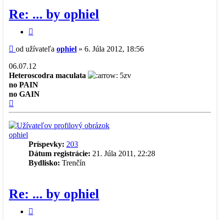
Re: ... by ophiel
Citovať
príspevok
Príspevok
od užívateľa
ophiel
»
6. Júla 2012, 18:56
06.07.12
Heteroscodra maculata
5zv
no PAIN
no GAIN
Hore
ophiel
Príspevky:
203
Dátum registrácie:
21. Júla 2011, 22:28
Bydlisko:
Trenčín
Re: ... by ophiel
Citovať