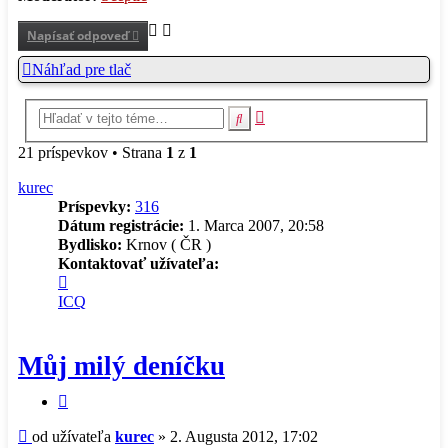
Napísať odpoveď
Náhľad pre tlač
Rozšírené
Hľadať
vyhľadávanie
21 príspevkov • Strana
1
z
1
kurec
Príspevky:
316
Dátum registrácie:
1. Marca 2007, 20:58
Bydlisko:
Krnov ( ČR )
Kontaktovať užívateľa:
Kontaktné
informácie
ICQ
užívateľa
-
kurec
Můj milý deníčku
Citovať
príspevok
Príspevok
od užívateľa
kurec
»
2. Augusta 2012, 17:02