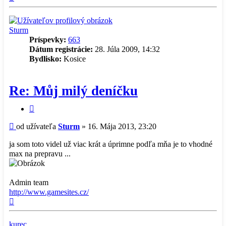
Sturm
Príspevky:
663
Dátum registrácie:
28. Júla 2009, 14:32
Bydlisko:
Kosice
Re: Můj milý deníčku
Citovať
príspevok
Príspevok
od užívateľa
Sturm
»
16. Mája 2013, 23:20
ja som toto videl už viac krát a úprimne podľa mňa je to vhodné
max na prepravu ...
Admin team
http://www.gamesites.cz/
Hore
kurec