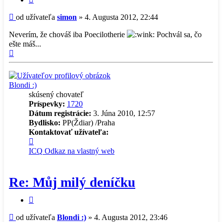
príspevok
Príspevok
od užívateľa
simon
»
4. Augusta 2012, 22:44
Neverím, že chováš iba Poecilotherie
Pochvál sa, čo
ešte máš...
Hore
Blondi :)
skúsený chovateľ
Príspevky:
1720
Dátum registrácie:
3. Júna 2010, 12:57
Bydlisko:
PP(Ždiar) /Praha
Kontaktovať užívateľa:
Kontaktné
informácie
ICQ
Odkaz na vlastný web
užívateľa
-
Blondi
Re: Můj milý deníčku
:)
Citovať
príspevok
Príspevok
od užívateľa
Blondi :)
»
4. Augusta 2012, 23:46