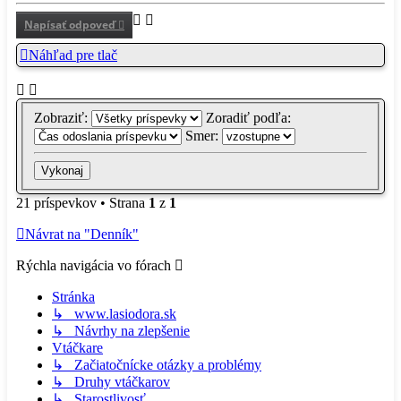
Napísať odpoveď
Náhľad pre tlač
Zobraziť:
Zoradiť podľa:
Smer:
21 príspevkov • Strana
1
z
1
Návrat na "Denník"
Rýchla navigácia vo fórach
Stránka
↳ www.lasiodora.sk
↳ Návrhy na zlepšenie
Vtáčkare
↳ Začiatočnícke otázky a problémy
↳ Druhy vtáčkarov
↳ Starostlivosť