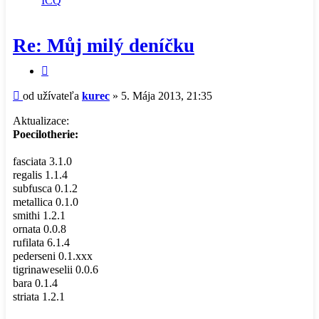
ICQ
užívateľa
-
kurec
Re: Můj milý deníčku
Citovať
príspevok
Príspevok
od užívateľa
kurec
»
5. Mája 2013, 21:35
Aktualizace:
Poecilotherie:
fasciata 3.1.0
regalis 1.1.4
subfusca 0.1.2
metallica 0.1.0
smithi 1.2.1
ornata 0.0.8
rufilata 6.1.4
pederseni 0.1.xxx
tigrinaweselii 0.0.6
bara 0.1.4
striata 1.2.1