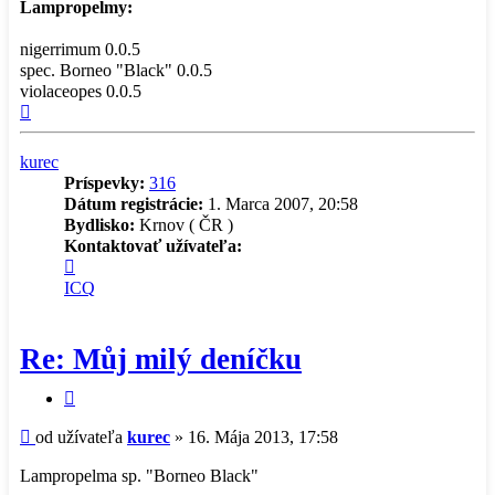
Lampropelmy:
nigerrimum 0.0.5
spec. Borneo "Black" 0.0.5
violaceopes 0.0.5
Hore
kurec
Príspevky:
316
Dátum registrácie:
1. Marca 2007, 20:58
Bydlisko:
Krnov ( ČR )
Kontaktovať užívateľa:
Kontaktné
informácie
ICQ
užívateľa
-
kurec
Re: Můj milý deníčku
Citovať
príspevok
Príspevok
od užívateľa
kurec
»
16. Mája 2013, 17:58
Lampropelma sp. "Borneo Black"