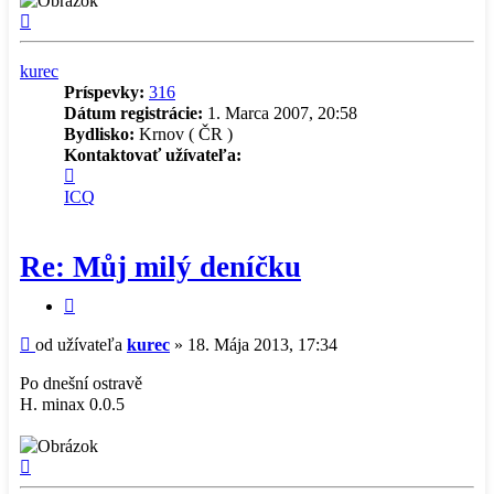
Hore
kurec
Príspevky:
316
Dátum registrácie:
1. Marca 2007, 20:58
Bydlisko:
Krnov ( ČR )
Kontaktovať užívateľa:
Kontaktné
informácie
ICQ
užívateľa
-
kurec
Re: Můj milý deníčku
Citovať
príspevok
Príspevok
od užívateľa
kurec
»
18. Mája 2013, 17:34
Po dnešní ostravě
H. minax 0.0.5
Hore