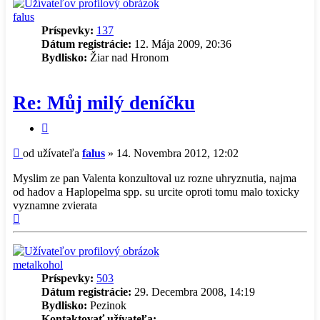
falus
Príspevky:
137
Dátum registrácie:
12. Mája 2009, 20:36
Bydlisko:
Žiar nad Hronom
Re: Můj milý deníčku
Citovať
príspevok
Príspevok
od užívateľa
falus
»
14. Novembra 2012, 12:02
Myslim ze pan Valenta konzultoval uz rozne uhryznutia, najma
od hadov a Haplopelma spp. su urcite oproti tomu malo toxicky
vyznamne zvierata
Hore
metalkohol
Príspevky:
503
Dátum registrácie:
29. Decembra 2008, 14:19
Bydlisko:
Pezinok
Kontaktovať užívateľa: