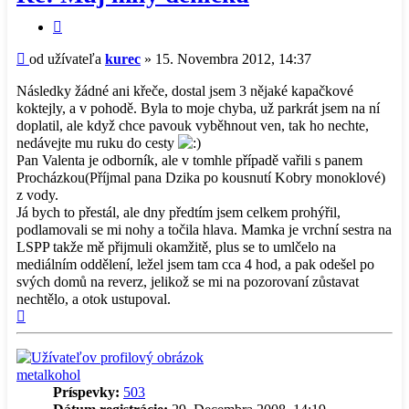
Citovať
príspevok
Príspevok
od užívateľa
kurec
»
15. Novembra 2012, 14:37
Následky žádné ani křeče, dostal jsem 3 nějaké kapačkové
koktejly, a v pohodě. Byla to moje chyba, už parkrát jsem na ní
doplatil, ale když chce pavouk vyběhnout ven, tak ho nechte,
nedávejte mu ruku do cesty
Pan Valenta je odborník, ale v tomhle případě vařili s panem
Procházkou(Příjmal pana Dzika po kousnutí Kobry monoklové)
z vody.
Já bych to přestál, ale dny předtím jsem celkem prohýřil,
podlamovali se mi nohy a točila hlava. Mamka je vrchní sestra na
LSPP takže mě přijmuli okamžitě, plus se to umlčelo na
mediálním oddělení, ležel jsem tam cca 4 hod, a pak odešel po
svých domů na reverz, jelikož se mi na pozorovaní zůstavat
nechtělo, a otok ustupoval.
Hore
metalkohol
Príspevky:
503