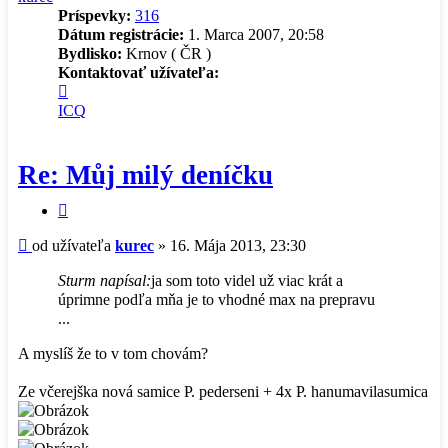
Príspevky:
316
Dátum registrácie:
1. Marca 2007, 20:58
Bydlisko:
Krnov ( ČR )
Kontaktovať užívateľa:
Kontaktné
informácie
ICQ
užívateľa
-
kurec
Re: Můj milý deníčku
Citovať
príspevok
Príspevok
od užívateľa
kurec
»
16. Mája 2013, 23:30
Sturm napísal:
ja som toto videl už viac krát a
úprimne podľa mňa je to vhodné max na prepravu
...
A myslíš že to v tom chovám?
Ze včerejška nová samice P. pederseni + 4x P. hanumavilasumica