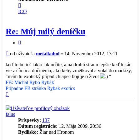
Kontaktné
informácie
ICQ
užívateľa
-
metalkohol
Re: Můj milý deníčku
Citovať
príspevok
Príspevok
od užívateľa
metalkohol
»
14. Novembra 2012, 13:11
keď to berieš takto tak určite, a na druhú stranu lepšie keď lekár
vie z čím ma dočinenia, ako keby zmetkoval a volal do markízy,
"mám tu exotický prípad chlapec bojuje o život
"
FB: Michal Rybo Rybák
Prípadne FB stránka Rybak exotics
Hore
falus
Príspevky:
137
Dátum registrácie:
12. Mája 2009, 20:36
Bydlisko:
Žiar nad Hronom