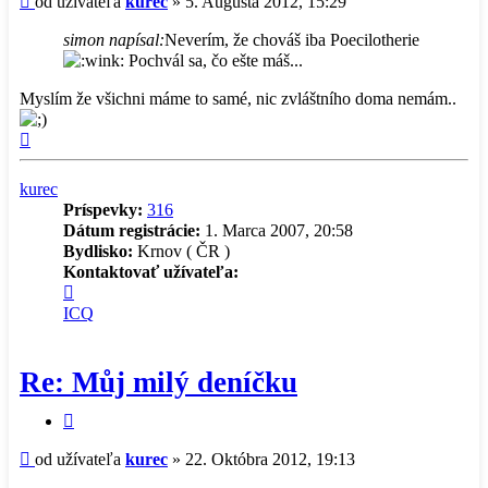
Príspevok
od užívateľa
kurec
»
5. Augusta 2012, 15:29
simon napísal:
Neverím, že chováš iba Poecilotherie
Pochvál sa, čo ešte máš...
Myslím že všichni máme to samé, nic zvláštního doma nemám..
Hore
kurec
Príspevky:
316
Dátum registrácie:
1. Marca 2007, 20:58
Bydlisko:
Krnov ( ČR )
Kontaktovať užívateľa:
Kontaktné
informácie
ICQ
užívateľa
-
kurec
Re: Můj milý deníčku
Citovať
príspevok
Príspevok
od užívateľa
kurec
»
22. Októbra 2012, 19:13