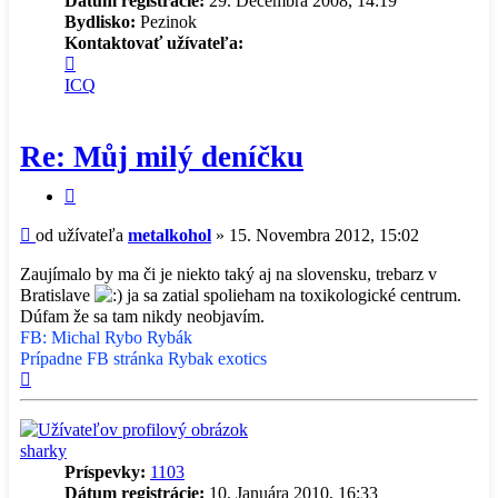
Dátum registrácie:
29. Decembra 2008, 14:19
Bydlisko:
Pezinok
Kontaktovať užívateľa:
Kontaktné
informácie
ICQ
užívateľa
-
metalkohol
Re: Můj milý deníčku
Citovať
príspevok
Príspevok
od užívateľa
metalkohol
»
15. Novembra 2012, 15:02
Zaujímalo by ma či je niekto taký aj na slovensku, trebarz v
Bratislave
ja sa zatial spolieham na toxikologické centrum.
Dúfam že sa tam nikdy neobjavím.
FB: Michal Rybo Rybák
Prípadne FB stránka Rybak exotics
Hore
sharky
Príspevky:
1103
Dátum registrácie:
10. Januára 2010, 16:33