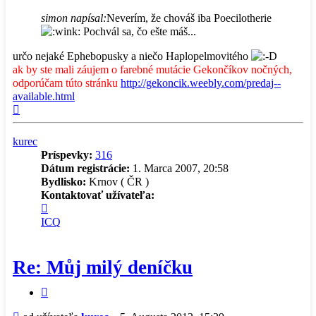
simon napísal:
Neverím, že chováš iba Poecilotherie
Pochvál sa, čo ešte máš...
určo nejaké Ephebopusky a niečo Haplopelmovitého
ak by ste mali záujem o farebné mutácie Gekončíkov nočných,
odporúčam túto stránku
http://gekoncik.weebly.com/predaj--
available.html
Hore
kurec
Príspevky:
316
Dátum registrácie:
1. Marca 2007, 20:58
Bydlisko:
Krnov ( ČR )
Kontaktovať užívateľa:
Kontaktné
informácie
ICQ
užívateľa
-
kurec
Re: Můj milý deníčku
Citovať
príspevok