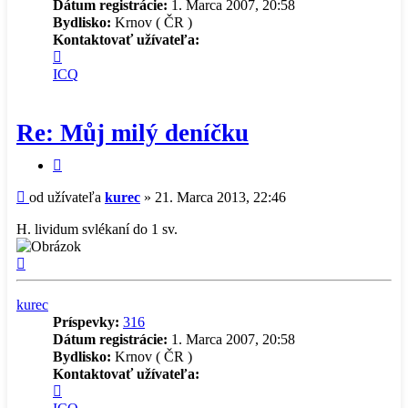
Dátum registrácie:
1. Marca 2007, 20:58
Bydlisko:
Krnov ( ČR )
Kontaktovať užívateľa:
Kontaktné
informácie
ICQ
užívateľa
-
kurec
Re: Můj milý deníčku
Citovať
príspevok
Príspevok
od užívateľa
kurec
»
21. Marca 2013, 22:46
H. lividum svlékaní do 1 sv.
Hore
kurec
Príspevky:
316
Dátum registrácie:
1. Marca 2007, 20:58
Bydlisko:
Krnov ( ČR )
Kontaktovať užívateľa:
Kontaktné
informácie