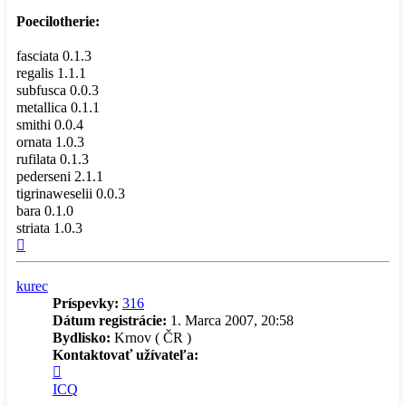
Poecilotherie:
fasciata 0.1.3
regalis 1.1.1
subfusca 0.0.3
metallica 0.1.1
smithi 0.0.4
ornata 1.0.3
rufilata 0.1.3
pederseni 2.1.1
tigrinaweselii 0.0.3
bara 0.1.0
striata 1.0.3
Hore
kurec
Príspevky:
316
Dátum registrácie:
1. Marca 2007, 20:58
Bydlisko:
Krnov ( ČR )
Kontaktovať užívateľa:
Kontaktné
informácie
ICQ
užívateľa