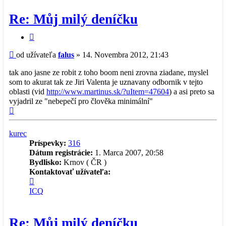
Re: Můj milý deníčku
Citovať
príspevok
Príspevok
od užívateľa
falus
»
14. Novembra 2012, 21:43
tak ano jasne ze robit z toho boom neni zrovna ziadane, myslel
som to akurat tak ze Jiri Valenta je uznavany odbornik v tejto
oblasti (vid
http://www.martinus.sk/?uItem=47604
) a asi preto sa
vyjadril ze "nebepečí pro člověka minimální"
Hore
kurec
Príspevky:
316
Dátum registrácie:
1. Marca 2007, 20:58
Bydlisko:
Krnov ( ČR )
Kontaktovať užívateľa:
Kontaktné
informácie
ICQ
užívateľa
-
kurec
Re: Můj milý deníčku