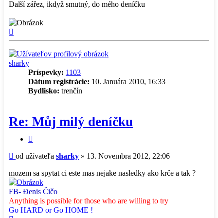
Další zářez, ikdyž smutný, do mého deníčku
Hore
sharky
Príspevky:
1103
Dátum registrácie:
10. Januára 2010, 16:33
Bydlisko:
trenčín
Re: Můj milý deníčku
Citovať
príspevok
Príspevok
od užívateľa
sharky
»
13. Novembra 2012, 22:06
mozem sa spytat ci este mas nejake nasledky ako krče a tak ?
FB- Đenis Čičo
Anything is possible for those who are willing to try
Go HARD or Go HOME !