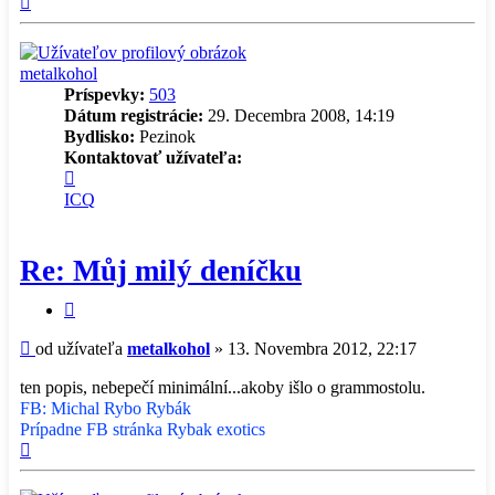
Hore
metalkohol
Príspevky:
503
Dátum registrácie:
29. Decembra 2008, 14:19
Bydlisko:
Pezinok
Kontaktovať užívateľa:
Kontaktné
informácie
ICQ
užívateľa
-
metalkohol
Re: Můj milý deníčku
Citovať
príspevok
Príspevok
od užívateľa
metalkohol
»
13. Novembra 2012, 22:17
ten popis, nebepečí minimální...akoby išlo o grammostolu.
FB: Michal Rybo Rybák
Prípadne FB stránka Rybak exotics
Hore