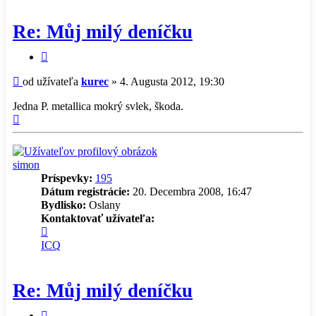
-
kurec
Re: Můj milý deníčku
Citovať
príspevok
Príspevok
od užívateľa
kurec
»
4. Augusta 2012, 19:30
Jedna P. metallica mokrý svlek, škoda.
Hore
simon
Príspevky:
195
Dátum registrácie:
20. Decembra 2008, 16:47
Bydlisko:
Oslany
Kontaktovať užívateľa:
Kontaktné
informácie
ICQ
užívateľa
-
simon
Re: Můj milý deníčku
Citovať