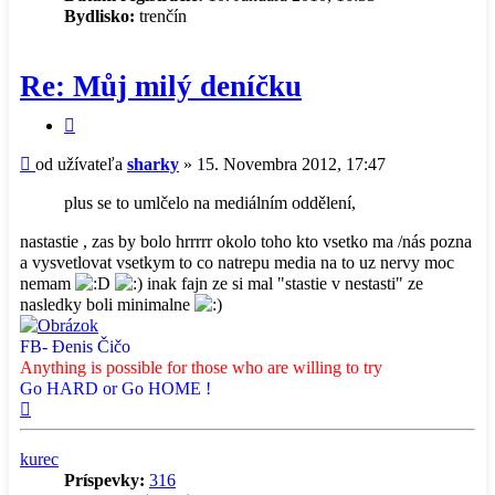
Bydlisko:
trenčín
Re: Můj milý deníčku
Citovať
príspevok
Príspevok
od užívateľa
sharky
»
15. Novembra 2012, 17:47
plus se to umlčelo na mediálním oddělení,
nastastie , zas by bolo hrrrrr okolo toho kto vsetko ma /nás pozna
a vysvetlovat vsetkym to co natrepu media na to uz nervy moc
nemam
inak fajn ze si mal "stastie v nestasti" ze
nasledky boli minimalne
FB- Đenis Čičo
Anything is possible for those who are willing to try
Go HARD or Go HOME !
Hore
kurec
Príspevky:
316