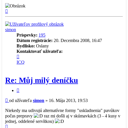
Hore
simon
Príspevky:
195
Dátum registrácie:
20. Decembra 2008, 16:47
Bydlisko:
Oslany
Kontaktovať užívateľa:
Kontaktné
informácie
ICQ
užívateľa
-
simon
Re: Můj milý deníčku
Citovať
príspevok
Príspevok
od užívateľa
simon
»
16. Mája 2013, 19:53
Niekedy ma udivujú alternatívne formy "uskladnenia" pavúkov
počas prepravy
raz mi došli aj v skúmavkách (3 - 4 kusy v
jednej, oddelené servítkou)
Hore