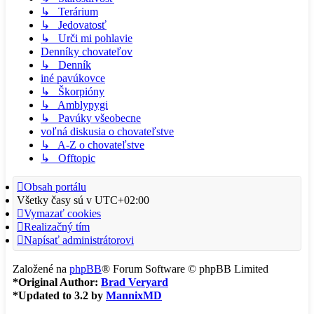
↳ Terárium
↳ Jedovatosť
↳ Urči mi pohlavie
Denníky chovateľov
↳ Denník
iné pavúkovce
↳ Škorpióny
↳ Amblypygi
↳ Pavúky všeobecne
voľná diskusia o chovateľstve
↳ A-Z o chovateľstve
↳ Offtopic
Obsah portálu
Všetky časy sú v
UTC+02:00
Vymazať cookies
Realizačný tím
Napísať administrátorovi
Založené na
phpBB
® Forum Software © phpBB Limited
*
Original Author:
Brad Veryard
*
Updated to 3.2 by
MannixMD