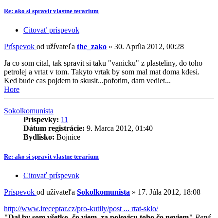
Re: ako si spravit vlastne terarium
Citovať príspevok
Príspevok
od užívateľa
the_zako
»
30. Apríla 2012, 00:28
Ja co som cital, tak spravit si taku "vanicku" z plasteliny, do toho
petrolej a vrtat v tom. Takyto vrtak by som mal mat doma kdesi.
Ked bude cas pojdem to skusit...pofotim, dam vediet...
Hore
Sokolkomunista
Príspevky:
11
Dátum registrácie:
9. Marca 2012, 01:40
Bydlisko:
Bojnice
Re: ako si spravit vlastne terarium
Citovať príspevok
Príspevok
od užívateľa
Sokolkomunista
»
17. Júla 2012, 18:08
http://www.ireceptar.cz/pro-kutily/post ... rtat-sklo/
"Dal by som všetko, čo viem, za polovicu toho čo neviem"
René