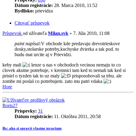
Dátum registrácie:
28. Marca 2010, 11:52
Bydlisko:
prievidza
Citovať príspevok
Príspevok
od užívateľa
Milan.svk
»
7. Júla 2010, 11:08
paint napísal:
V obchode kde predavaju drevotrieskove
dosky,stolarske potreby,kuchyske dvierka a tak pod. to
budu mat urcite aj v Prievidzi.
keby mali
lenze u nas v obchodoch vecinou nemaju to co
clovek akutne potrebuje, v kremnici tam ked to nemali tak ked si
prisiel o tyzden tak to uz maly
prisposobovali sa trhu. ale
zombe mi poslal co potrebujem. zato mu patri vdaka
Hore
Boris27
Príspevky:
31
Dátum registrácie:
11. Októbra 2011, 20:58
Re: ako si spravit vlastne terarium