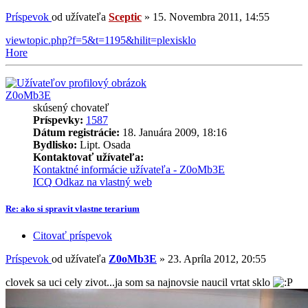
Príspevok
od užívateľa
Sceptic
»
15. Novembra 2011, 14:55
viewtopic.php?f=5&t=1195&hilit=plexisklo
Hore
Z0oMb3E
skúsený chovateľ
Príspevky:
1587
Dátum registrácie:
18. Januára 2009, 18:16
Bydlisko:
Lipt. Osada
Kontaktovať užívateľa:
Kontaktné informácie užívateľa - Z0oMb3E
ICQ
Odkaz na vlastný web
Re: ako si spravit vlastne terarium
Citovať príspevok
Príspevok
od užívateľa
Z0oMb3E
»
23. Apríla 2012, 20:55
clovek sa uci cely zivot...ja som sa najnovsie naucil vrtat sklo