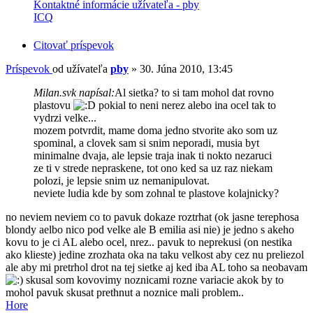
Kontaktné informácie užívateľa - pby
ICQ
Citovať príspevok
Príspevok
od užívateľa
pby
»
30. Júna 2010, 13:45
Milan.svk napísal:
Al sietka? to si tam mohol dat rovno
plastovu
pokial to neni nerez alebo ina ocel tak to
vydrzi velke...
mozem potvrdit, mame doma jedno stvorite ako som uz
spominal, a clovek sam si snim neporadi, musia byt
minimalne dvaja, ale lepsie traja inak ti nokto nezaruci
ze ti v strede nepraskene, tot ono ked sa uz raz niekam
polozi, je lepsie snim uz nemanipulovat.
neviete ludia kde by som zohnal te plastove kolajnicky?
no neviem neviem co to pavuk dokaze roztrhat (ok jasne terephosa
blondy aelbo nico pod velke ale B emilia asi nie) je jedno s akeho
kovu to je ci AL alebo ocel, nrez.. pavuk to neprekusi (on nestika
ako klieste) jedine zrozhata oka na taku velkost aby cez nu preliezol
ale aby mi pretrhol drot na tej sietke aj ked iba AL toho sa neobavam
skusal som kovovimy noznicami rozne variacie akok by to
mohol pavuk skusat prethnut a noznice mali problem..
Hore