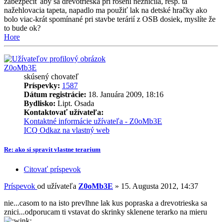
zabezpečiť aby sa drevotrieska pri rosení nezničila, resp. ta
nažehlovacia tapeta, napadlo ma použiť lak na detské hračky ako
bolo viac-krát spomínané pri stavbe terárií z OSB dosiek, myslíte že
to bude ok?
Hore
Z0oMb3E
skúsený chovateľ
Príspevky:
1587
Dátum registrácie:
18. Januára 2009, 18:16
Bydlisko:
Lipt. Osada
Kontaktovať užívateľa:
Kontaktné informácie užívateľa - Z0oMb3E
ICQ
Odkaz na vlastný web
Re: ako si spravit vlastne terarium
Citovať príspevok
Príspevok
od užívateľa
Z0oMb3E
»
15. Augusta 2012, 14:37
nie...casom to na isto prevlhne lak kus popraska a drevotrieska sa
znici...odporucam ti vstavat do skrinky sklenene terarko na mieru