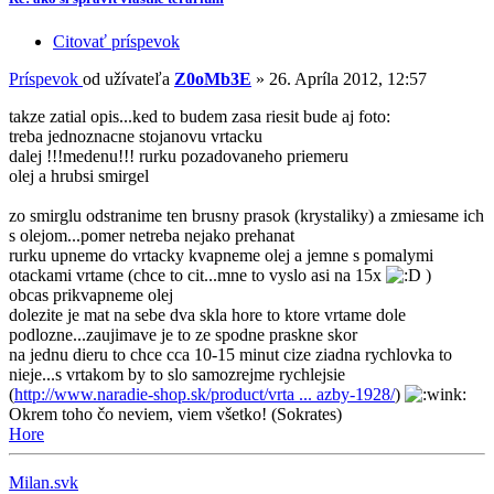
Citovať príspevok
Príspevok
od užívateľa
Z0oMb3E
»
26. Apríla 2012, 12:57
takze zatial opis...ked to budem zasa riesit bude aj foto:
treba jednoznacne stojanovu vrtacku
dalej !!!medenu!!! rurku pozadovaneho priemeru
olej a hrubsi smirgel
zo smirglu odstranime ten brusny prasok (krystaliky) a zmiesame ich
s olejom...pomer netreba nejako prehanat
rurku upneme do vrtacky kvapneme olej a jemne s pomalymi
otackami vrtame (chce to cit...mne to vyslo asi na 15x
)
obcas prikvapneme olej
dolezite je mat na sebe dva skla hore to ktore vrtame dole
podlozne...zaujimave je to ze spodne praskne skor
na jednu dieru to chce cca 10-15 minut cize ziadna rychlovka to
nieje...s vrtakom by to slo samozrejme rychlejsie
(
http://www.naradie-shop.sk/product/vrta ... azby-1928/
)
Okrem toho čo neviem, viem všetko! (Sokrates)
Hore
Milan.svk