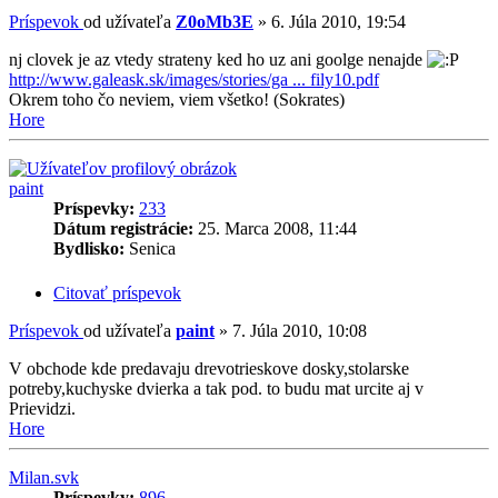
Príspevok
od užívateľa
Z0oMb3E
»
6. Júla 2010, 19:54
nj clovek je az vtedy strateny ked ho uz ani goolge nenajde
http://www.galeask.sk/images/stories/ga ... fily10.pdf
Okrem toho čo neviem, viem všetko! (Sokrates)
Hore
paint
Príspevky:
233
Dátum registrácie:
25. Marca 2008, 11:44
Bydlisko:
Senica
Citovať príspevok
Príspevok
od užívateľa
paint
»
7. Júla 2010, 10:08
V obchode kde predavaju drevotrieskove dosky,stolarske
potreby,kuchyske dvierka a tak pod. to budu mat urcite aj v
Prievidzi.
Hore
Milan.svk
Príspevky:
896