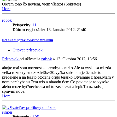
Okrem toho čo neviem, viem všetko! (Sokrates)
Hore
robok
Príspevky:
11
Dátum registrácie:
13. Januára 2012, 21:40
Re: ako si spravit vlastne terarium
Citovať príspevok
Príspevok
od užívateľa
robok
»
13. Októbra 2012, 13:56
ahojte mal som moznost si prerobyt terarko.Ale ta vyska sa mi zda
velka rozmery su d30xh40xv30.vyška substratu je 6cm.Je to
predelene a na lezato otocene origo terarko.Otvaranie z hora.Mam v
nom parahybanu 7cm telo a nhandu 6cm.Co poviete je to vysoke
alebo moze byt?nechce sa mi to zase rezat a lepit.To uz radsej
spravim nove.
Hore
simon
Príspevky:
195