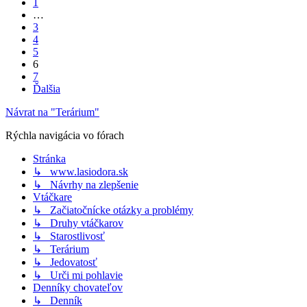
1
…
3
4
5
6
7
Ďalšia
Návrat na "Terárium"
Rýchla navigácia vo fórach
Stránka
↳ www.lasiodora.sk
↳ Návrhy na zlepšenie
Vtáčkare
↳ Začiatočnícke otázky a problémy
↳ Druhy vtáčkarov
↳ Starostlivosť
↳ Terárium
↳ Jedovatosť
↳ Urči mi pohlavie
Denníky chovateľov
↳ Denník