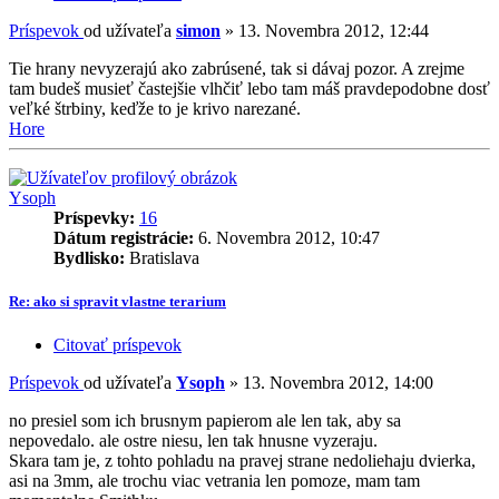
Príspevok
od užívateľa
simon
»
13. Novembra 2012, 12:44
Tie hrany nevyzerajú ako zabrúsené, tak si dávaj pozor. A zrejme
tam budeš musieť častejšie vlhčiť lebo tam máš pravdepodobne dosť
veľké štrbiny, keďže to je krivo narezané.
Hore
Ysoph
Príspevky:
16
Dátum registrácie:
6. Novembra 2012, 10:47
Bydlisko:
Bratislava
Re: ako si spravit vlastne terarium
Citovať príspevok
Príspevok
od užívateľa
Ysoph
»
13. Novembra 2012, 14:00
no presiel som ich brusnym papierom ale len tak, aby sa
nepovedalo. ale ostre niesu, len tak hnusne vyzeraju.
Skara tam je, z tohto pohladu na pravej strane nedoliehaju dvierka,
asi na 3mm, ale trochu viac vetrania len pomoze, mam tam