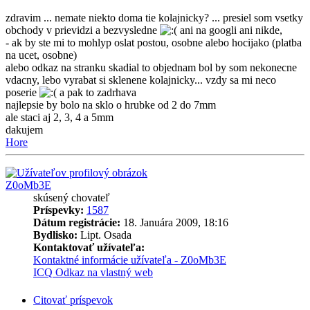
zdravim ... nemate niekto doma tie kolajnicky? ... presiel som vsetky
obchody v prievidzi a bezvysledne
ani na googli ani nikde,
- ak by ste mi to mohlyp oslat postou, osobne alebo hocijako (platba
na ucet, osobne)
alebo odkaz na stranku skadial to objednam bol by som nekonecne
vdacny, lebo vyrabat si sklenene kolajnicky... vzdy sa mi neco
poserie
a pak to zadrhava
najlepsie by bolo na sklo o hrubke od 2 do 7mm
ale staci aj 2, 3, 4 a 5mm
dakujem
Hore
Z0oMb3E
skúsený chovateľ
Príspevky:
1587
Dátum registrácie:
18. Januára 2009, 18:16
Bydlisko:
Lipt. Osada
Kontaktovať užívateľa:
Kontaktné informácie užívateľa - Z0oMb3E
ICQ
Odkaz na vlastný web
Citovať príspevok