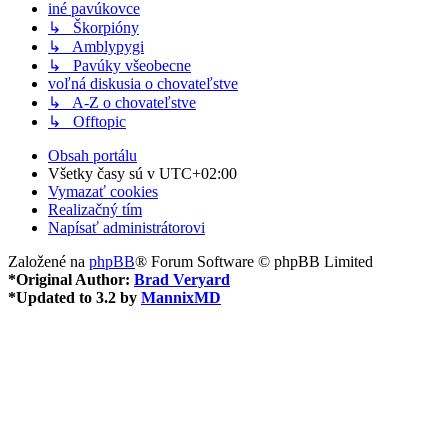
iné pavúkovce
↳ Škorpióny
↳ Amblypygi
↳ Pavúky všeobecne
voľná diskusia o chovateľstve
↳ A-Z o chovateľstve
↳ Offtopic
Obsah portálu
Všetky časy sú v
UTC+02:00
Vymazať cookies
Realizačný tím
Napísať administrátorovi
Založené na
phpBB
® Forum Software © phpBB Limited
*
Original Author:
Brad Veryard
*
Updated to 3.2 by
MannixMD