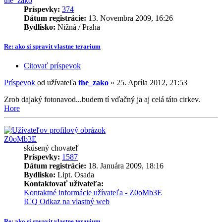
the_zako
Príspevky:
374
Dátum registrácie:
13. Novembra 2009, 16:26
Bydlisko:
Nižná / Praha
Re: ako si spravit vlastne terarium
Citovať príspevok
Príspevok
od užívateľa
the_zako
»
25. Apríla 2012, 21:53
Zrob dajaký fotonavod...budem tí vďačný ja aj celá táto cirkev.
Hore
Z0oMb3E
skúsený chovateľ
Príspevky:
1587
Dátum registrácie:
18. Januára 2009, 18:16
Bydlisko:
Lipt. Osada
Kontaktovať užívateľa:
Kontaktné informácie užívateľa - Z0oMb3E
ICQ
Odkaz na vlastný web
Re: ako si spravit vlastne terarium