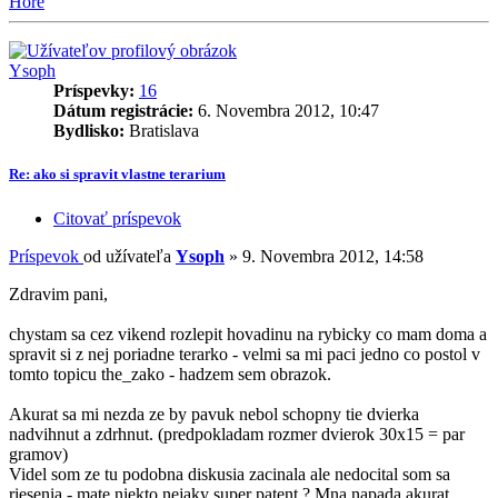
Hore
Ysoph
Príspevky:
16
Dátum registrácie:
6. Novembra 2012, 10:47
Bydlisko:
Bratislava
Re: ako si spravit vlastne terarium
Citovať príspevok
Príspevok
od užívateľa
Ysoph
»
9. Novembra 2012, 14:58
Zdravim pani,
chystam sa cez vikend rozlepit hovadinu na rybicky co mam doma a
spravit si z nej poriadne terarko - velmi sa mi paci jedno co postol v
tomto topicu the_zako - hadzem sem obrazok.
Akurat sa mi nezda ze by pavuk nebol schopny tie dvierka
nadvihnut a zdrhnut. (predpokladam rozmer dvierok 30x15 = par
gramov)
Videl som ze tu podobna diskusia zacinala ale nedocital som sa
riesenia - mate niekto nejaky super patent ? Mna napada akurat