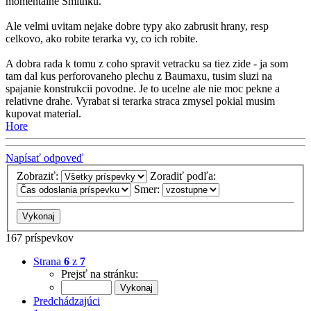
momentalne Smithku.
Ale velmi uvitam nejake dobre typy ako zabrusit hrany, resp
celkovo, ako robite terarka vy, co ich robite.
A dobra rada k tomu z coho spravit vetracku sa tiez zide - ja som
tam dal kus perforovaneho plechu z Baumaxu, tusim sluzi na
spajanie konstrukcii povodne. Je to ucelne ale nie moc pekne a
relativne drahe. Vyrabat si terarka straca zmysel pokial musim
kupovat material.
Hore
Napísať odpoveď
Zobraziť:
Zoradiť podľa:
Smer:
167 príspevkov
Strana
6
z
7
Prejsť na stránku:
Predchádzajúci