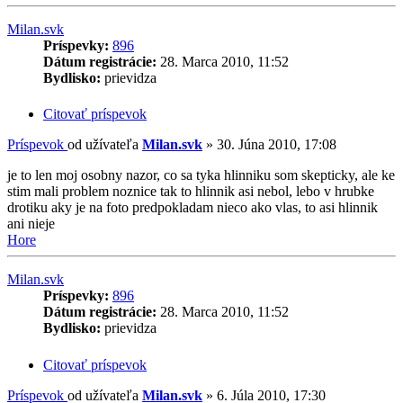
Milan.svk
Príspevky:
896
Dátum registrácie:
28. Marca 2010, 11:52
Bydlisko:
prievidza
Citovať príspevok
Príspevok
od užívateľa
Milan.svk
»
30. Júna 2010, 17:08
je to len moj osobny nazor, co sa tyka hlinniku som skepticky, ale ke
stim mali problem noznice tak to hlinnik asi nebol, lebo v hrubke
drotiku aky je na foto predpokladam nieco ako vlas, to asi hlinnik
ani nieje
Hore
Milan.svk
Príspevky:
896
Dátum registrácie:
28. Marca 2010, 11:52
Bydlisko:
prievidza
Citovať príspevok
Príspevok
od užívateľa
Milan.svk
»
6. Júla 2010, 17:30