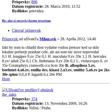
Príspevky:
896
Dátum registrácie:
28. Marca 2010, 11:52
Bydlisko:
prievidza
Re: ako si spravit vlastne terarium
Citovať príspevok
Príspevok
od užívateľa
Milan.svk
»
28. Apríla 2012, 14:40
fakt by som to chladil dost vydatne vodou pretoze ked sa sklo
lokalne prehreje praskne cele, ale asi som nic nove nepovedal
0,1 H. longipes 9.zv 25e 0,1 H. maculata 9.zv 20e 1,1 H. hercules
8.zv/ adult 25e 0,1 Ch. fimbriatus 9.zv 20e 0,1 L. violaceopes 6. zv
35e Ceratophrys cranwelli cca 6cm 30e
B. albopilosa 5.zv,
boehmei 4.a6.zv, emilia 4zv, klaasi 2.a3.zv, smithy 5.a6.zv po 2ks
30e splou
0,0,4 P. lugardi 6.z 20e PM
Hore
the_zako
Príspevky:
374
Dátum registrácie:
13. Novembra 2009, 16:26
Bydlisko:
Nižná / Praha