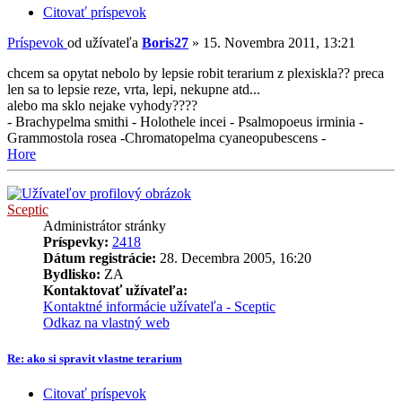
Citovať príspevok
Príspevok
od užívateľa
Boris27
»
15. Novembra 2011, 13:21
chcem sa opytat nebolo by lepsie robit terarium z plexiskla?? preca
len sa to lepsie reze, vrta, lepi, nekupne atd...
alebo ma sklo nejake vyhody????
- Brachypelma smithi - Holothele incei - Psalmopoeus irminia -
Grammostola rosea -Chromatopelma cyaneopubescens -
Hore
Sceptic
Administrátor stránky
Príspevky:
2418
Dátum registrácie:
28. Decembra 2005, 16:20
Bydlisko:
ZA
Kontaktovať užívateľa:
Kontaktné informácie užívateľa - Sceptic
Odkaz na vlastný web
Re: ako si spravit vlastne terarium
Citovať príspevok