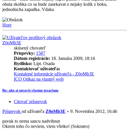
ohuta skobka co sa bude zasekavat o nejaky kolik z boku,
jednoducha zapadka. Vdaka
Hore
Z0oMb3E
skúsený chovateľ
Príspevky:
1587
Dátum registrácie:
18. Januára 2009, 18:16
Bydlisko:
Lipt. Osada
Kontaktovať užívateľa:
Kontaktné informácie užívateľa - Z0oMb3E
ICQ
Odkaz na vlastný web
Re: ako si spravit vlastne terarium
Citovať príspevok
Príspevok
od užívateľa
Z0oMb3E
»
9. Novembra 2012, 16:46
pavuk to nema sancu nadvihnut
Okrem toho čo neviem, viem všetko! (Sokrates)