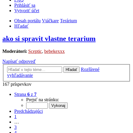
Prihlásiť sa
Vytvoriť účet
Obsah portálu
Vtáčkare
Terárium
Hľadať
ako si spravit vlastne terarium
Moderátori:
Sceptic
,
bebekexxx
Napísať odpoveď
Rozšírené
Hľadať
vyhľadávanie
167 príspevkov
Strana
6
z
7
Prejsť na stránku:
Predchádzajúci
1
…
3
4