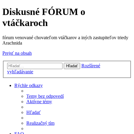
Diskusné FÓRUM o
vtáčkaroch
fórum venované chovateľom vtáčkarov a iných zastupiteľov triedy
Arachnida
Prejsť na obsah
Rozšírené
Hľadať
vyhľadávanie
Rýchle odkazy
Temy bez odpovedí
Aktívne témy
Hľadať
Realizačný tím
FAQ