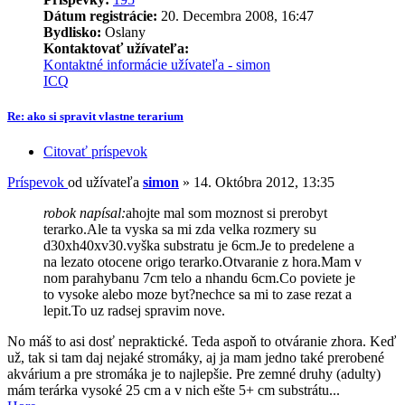
Dátum registrácie:
20. Decembra 2008, 16:47
Bydlisko:
Oslany
Kontaktovať užívateľa:
Kontaktné informácie užívateľa - simon
ICQ
Re: ako si spravit vlastne terarium
Citovať príspevok
Príspevok
od užívateľa
simon
»
14. Októbra 2012, 13:35
robok napísal:
ahojte mal som moznost si prerobyt
terarko.Ale ta vyska sa mi zda velka rozmery su
d30xh40xv30.vyška substratu je 6cm.Je to predelene a
na lezato otocene origo terarko.Otvaranie z hora.Mam v
nom parahybanu 7cm telo a nhandu 6cm.Co poviete je
to vysoke alebo moze byt?nechce sa mi to zase rezat a
lepit.To uz radsej spravim nove.
No máš to asi dosť nepraktické. Teda aspoň to otváranie zhora. Keď
už, tak si tam daj nejaké stromáky, aj ja mam jedno také prerobené
akvárium a pre stromáka je to najlepšie. Pre zemné druhy (adulty)
mám terárka vysoké 25 cm a v nich ešte 5+ cm substrátu...