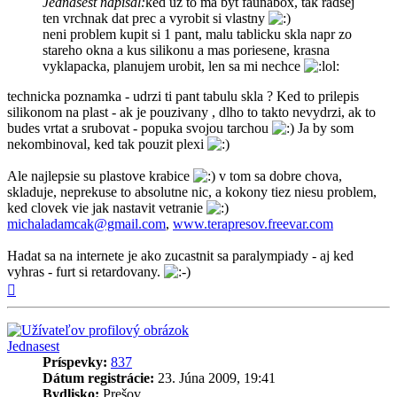
Jednasest napísal:
ked uz to ma byt faunabox, tak radsej
ten vrchnak dat prec a vyrobit si vlastny
neni problem kupit si 1 pant, malu tablicku skla napr zo
stareho okna a kus silikonu a mas poriesene, krasna
vyklapacka, planujem urobit, len sa mi nechce
technicka poznamka - udrzi ti pant tabulu skla ? Ked to prilepis
silikonom na plast - ak je pouzivany , dlho to takto nevydrzi, ak to
budes vrtat a srubovat - popuka svojou tarchou
Ja by som
nekombinoval, ked tak pouzit plexi
Ale najlepsie su plastove krabice
v tom sa dobre chova,
skladuje, neprekuse to absolutne nic, a kokony tiez niesu problem,
ked clovek vie jak nastavit vetranie
michaladamcak@gmail.com
,
www.terapresov.freevar.com
Hadat sa na internete je ako zucastnit sa paralympiady - aj ked
vyhras - furt si retardovany.
Hore
Jednasest
Príspevky:
837
Dátum registrácie:
23. Júna 2009, 19:41
Bydlisko:
Prešov