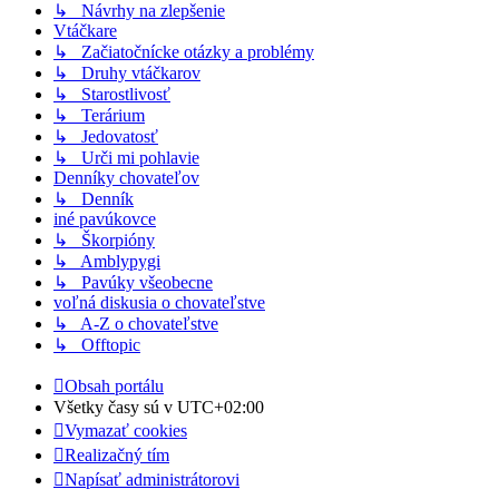
↳ Návrhy na zlepšenie
Vtáčkare
↳ Začiatočnícke otázky a problémy
↳ Druhy vtáčkarov
↳ Starostlivosť
↳ Terárium
↳ Jedovatosť
↳ Urči mi pohlavie
Denníky chovateľov
↳ Denník
iné pavúkovce
↳ Škorpióny
↳ Amblypygi
↳ Pavúky všeobecne
voľná diskusia o chovateľstve
↳ A-Z o chovateľstve
↳ Offtopic
Obsah portálu
Všetky časy sú v
UTC+02:00
Vymazať cookies
Realizačný tím
Napísať administrátorovi