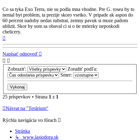
Co sa tyka Exo Terra, nie su podla mna vhodne. Pre G. rosea by to
nemal byt problem, ta prezije skoro vsetko. V pripade ak aspon do
60 percent nadoby nedas substrat, zemny pavuk si moze padom
ublizit. Skor by som sa obaval ci si o tie mriezky neposkodi
chelicery.
Hore
Napísať odpoveď
Zobraziť:
Zoradiť podľa:
Smer:
25 príspevkov • Strana
1
z
1
Návrat na "Terárium"
Rýchla navigácia vo fórach
Stránka
↳ www.lasiodora.sk