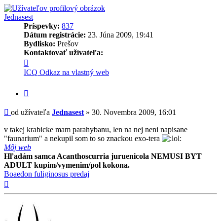
Jednasest
Príspevky:
837
Dátum registrácie:
23. Júna 2009, 19:41
Bydlisko:
Prešov
Kontaktovať užívateľa:
Kontaktné
informácie
ICQ
Odkaz na vlastný web
užívateľa
-
Citovať
Jednasest
príspevok
Príspevok
od užívateľa
Jednasest
»
30. Novembra 2009, 16:01
v takej krabicke mam parahybanu, len na nej neni napisane
"faunarium" a nekupil som to so znackou exo-tera
Môj web
Hľadám samca Acanthoscurria juruenicola NEMUSI BYT
ADULT kupim/vymenim/pol kokona.
Boaedon fuliginosus predaj
Hore