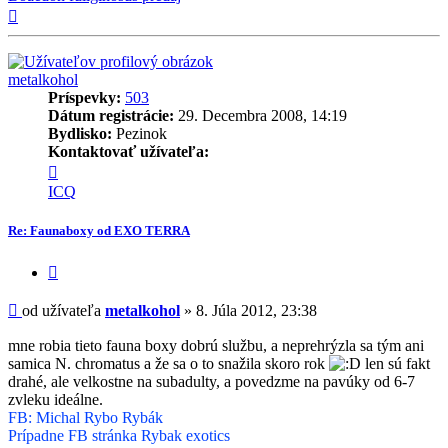
Hore
metalkohol
Príspevky:
503
Dátum registrácie:
29. Decembra 2008, 14:19
Bydlisko:
Pezinok
Kontaktovať užívateľa:
Kontaktné
informácie
ICQ
užívateľa
-
Re: Faunaboxy od EXO TERRA
metalkohol
Citovať
príspevok
Príspevok
od užívateľa
metalkohol
»
8. Júla 2012, 23:38
mne robia tieto fauna boxy dobrú službu, a neprehrýzla sa tým ani
samica N. chromatus a že sa o to snažila skoro rok
len sú fakt
drahé, ale velkostne na subadulty, a povedzme na pavúky od 6-7
zvleku ideálne.
FB: Michal Rybo Rybák
Prípadne FB stránka Rybak exotics