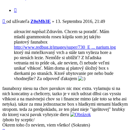
Z0oMb3E
Citovať
príspevok
Príspevok
od užívateľa
Z0oMb3E
»
13. Septembra 2016, 21:49
alexacint napísal:
Zdravím. Chcem sa poradiť. Mám
mladú grammostolu roseu kúpila som jej takýto
plastový faunabox
http://www.redbug.it/images/super/730_E ... narium.jpg
ktorý má mriežkovaný vrch a stále tam vylieza hore a
po stenách lezie. Nemôže si ublížiť? Z hľadiska
vetrania mi to príde ok, ale neviem, či nebude veľmi
unikať vlhkosť. Mám doma aj platový úložný box s
dierkami po stranách. Ktoré ubytovanie pre neho bude
vhodnejšie? Za odpoveď ďakujem
faunaboxy niesu na chov pavukov nic moc extra. vylamuju si na
nich koncatiny a chelicery, tazko je v nich udrzat dlhsi cas vyssiu
vlhkost a na masivnejsi chov su i financne mimo (ale toto sa teba asi
netyka). takze za mna jednoznacne box s hladkymi stenami hladkym
stropom. teda za predpokladu, ze ten plast nieje "igelitovej" hrubky
do ktorej vacsi pavuk vyhryzie dieru
/photo by sceptic/
Okrem toho čo neviem, viem všetko! (Sokrates)
Hore