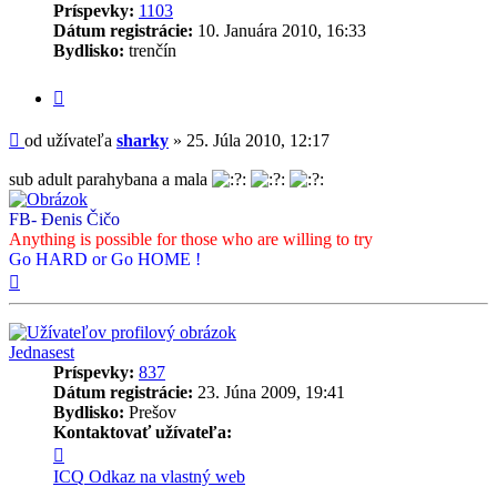
Príspevky:
1103
Dátum registrácie:
10. Januára 2010, 16:33
Bydlisko:
trenčín
Citovať
príspevok
Príspevok
od užívateľa
sharky
»
25. Júla 2010, 12:17
sub adult parahybana a mala
FB- Đenis Čičo
Anything is possible for those who are willing to try
Go HARD or Go HOME !
Hore
Jednasest
Príspevky:
837
Dátum registrácie:
23. Júna 2009, 19:41
Bydlisko:
Prešov
Kontaktovať užívateľa:
Kontaktné
informácie
ICQ
Odkaz na vlastný web
užívateľa