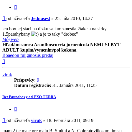
-
Citovať
Jednasest
príspevok
Príspevok
od užívateľa
Jednasest
»
25. Júla 2010, 14:27
ten box jej staci na dlzku sa tam zmestia 2take a na sirky
1,5parahybany
a je to taky "drobec"
Môj web
Hľadám samca Acanthoscurria juruenicola NEMUSI BYT
ADULT kupim/vymenim/pol kokona.
Boaedon fuliginosus predaj
Hore
viruk
Príspevky:
9
Dátum registrácie:
31. Januára 2011, 11:25
Re: Faunaboxy od EXO TERRA
Citovať
príspevok
Príspevok
od užívateľa
viruk
»
18. Februára 2011, 09:19
mam 2 tie male pre malu B. Smithi a N. Coloratovillosum, im su