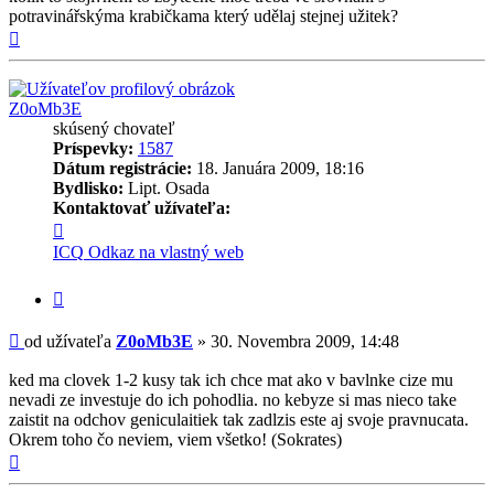
potravinářskýma krabičkama který udělaj stejnej užitek?
Hore
Z0oMb3E
skúsený chovateľ
Príspevky:
1587
Dátum registrácie:
18. Januára 2009, 18:16
Bydlisko:
Lipt. Osada
Kontaktovať užívateľa:
Kontaktné
informácie
ICQ
Odkaz na vlastný web
užívateľa
-
Citovať
Z0oMb3E
príspevok
Príspevok
od užívateľa
Z0oMb3E
»
30. Novembra 2009, 14:48
ked ma clovek 1-2 kusy tak ich chce mat ako v bavlnke cize mu
nevadi ze investuje do ich pohodlia. no kebyze si mas nieco take
zaistit na odchov geniculaitiek tak zadlzis este aj svoje pravnucata.
Okrem toho čo neviem, viem všetko! (Sokrates)
Hore