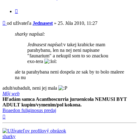
užívateľa
-
Citovať
Jednasest
príspevok
Príspevok
od užívateľa
Jednasest
»
25. Júla 2010, 11:27
sharky napísal:
Jednasest napísal:
v takej krabicke mam
parahybanu, len na nej neni napisane
"faunarium" a nekupil som to so znackou
exo-tera
ale ta parahybana neni dospela ze sak by to bolo maleee
na nu
adult/subadult, neni jej mala
Môj web
Hľadám samca Acanthoscurria juruenicola NEMUSI BYT
ADULT kupim/vymenim/pol kokona.
Boaedon fuliginosus predaj
Hore
sharky