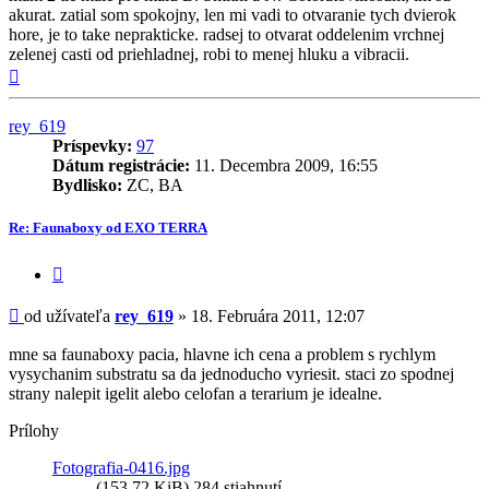
akurat. zatial som spokojny, len mi vadi to otvaranie tych dvierok
hore, je to take neprakticke. radsej to otvarat oddelenim vrchnej
zelenej casti od priehladnej, robi to menej hluku a vibracii.
Hore
rey_619
Príspevky:
97
Dátum registrácie:
11. Decembra 2009, 16:55
Bydlisko:
ZC, BA
Re: Faunaboxy od EXO TERRA
Citovať
príspevok
Príspevok
od užívateľa
rey_619
»
18. Februára 2011, 12:07
mne sa faunaboxy pacia, hlavne ich cena a problem s rychlym
vysychanim substratu sa da jednoducho vyriesit. staci zo spodnej
strany nalepit igelit alebo celofan a terarium je idealne.
Prílohy
Fotografia-0416.jpg
(153.72 KiB) 284 stiahnutí