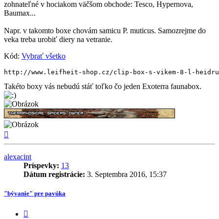
zohnateľné v hociakom väčšom obchode: Tesco, Hypernova,
Baumax...
Napr. v takomto boxe chovám samicu P. muticus. Samozrejme do
veka treba urobiť diery na vetranie.
Kód:
Vybrať všetko
http://www.leifheit-shop.cz/clip-box-s-vikem-8-l-heidru
Takéto boxy vás nebudú stáť toľko čo jeden Exoterra faunabox.
Hore
alexacint
Príspevky:
13
Dátum registrácie:
3. Septembra 2016, 15:37
"bývanie" pre pavúka
Citovať