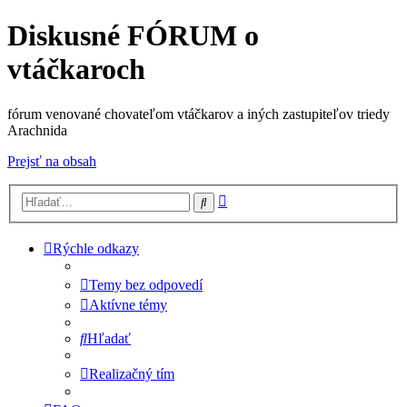
Diskusné FÓRUM o
vtáčkaroch
fórum venované chovateľom vtáčkarov a iných zastupiteľov triedy
Arachnida
Prejsť na obsah
Rozšírené
Hľadať
vyhľadávanie
Rýchle odkazy
Temy bez odpovedí
Aktívne témy
Hľadať
Realizačný tím