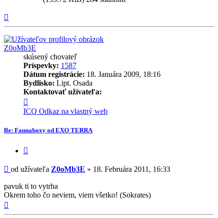
Hore
Z0oMb3E
skúsený chovateľ
Príspevky:
1587
Dátum registrácie:
18. Januára 2009, 18:16
Bydlisko:
Lipt. Osada
Kontaktovať užívateľa:
Kontaktné
informácie
ICQ
Odkaz na vlastný web
užívateľa
-
Re: Faunaboxy od EXO TERRA
Z0oMb3E
Citovať
príspevok
Príspevok
od užívateľa
Z0oMb3E
»
18. Februára 2011, 16:33
pavuk ti to vytrha
Okrem toho čo neviem, viem všetko! (Sokrates)
Hore