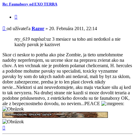
-
Re: Faunaboxy od EXO TERRA
Razor
Citovať
príspevok
Príspevok
od užívateľa
Razor
»
20. Februára 2011, 22:14
rey_619 napísal:
uz 3 mesiace sa toho ani nedotkol a nie
kazdy pavuk je kazisvet
Skor ci neskor to potrha ako pise Zombie, ja tieto umelohmotne
nadoby nepreferujem, su urcene skor na prepravu zvierat ako na
chov. A ten vrchnak nie je problem polamat chelicerami, H. hercules
a podobne mohutne pavuky su specialisti, toxicky vyznamne
pavuky by som do takych nadob ani nedaval, mali by byt za sklom,
dobre zabezpecene, predsa je to len plast clovek nikdy
nevie...Niektori si ani neuvedomujete, aku maju vtackare silu aj ked
to tak nevyzera. Na druhej strane nie kazdi si moze dovolit teraria a
podobne prislusenstvo, z estetickeho dovodu su tie faunaboxy OK,
ale z bezpecnostneho dovodu, no neviem...PEACE
Hore