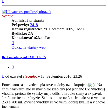
Sceptic
Administrátor stránky
Príspevky:
2418
Dátum registrácie:
28. Decembra 2005, 16:20
Bydlisko:
ZA
Kontaktovať užívateľa:
Kontaktné
informácie
Odkaz na vlastný web
užívateľa
-
Re: Faunaboxy od EXO TERRA
Sceptic
Citovať
príspevok
Príspevok
od užívateľa
Sceptic
»
13. Septembra 2016, 23:26
Poucil som sa a uvedene plastove nadoby uz nekupujem
. Na
chov vtackarov nie su moc biele krabicky (od jedneho CZ vyrobcu)
vhodne, pretoze tie vylisky maju odlisnu hrubku steny a ak pavuk
"trafi" urcite to prehryzie. Stalo sa mi to uz 3 x. Jednalo sa o velkost
250 a 700 ml. Zvysne vyrobky su vo velmi dobrej kvalite a v chove
ine nemam.