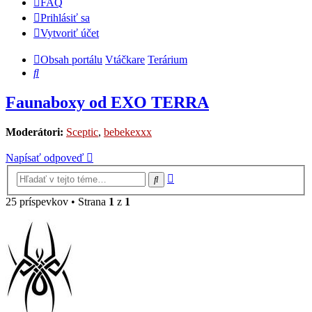
FAQ
Prihlásiť sa
Vytvoriť účet
Obsah portálu
Vtáčkare
Terárium
Hľadať
Faunaboxy od EXO TERRA
Moderátori:
Sceptic
,
bebekexxx
Napísať odpoveď
Rozšírené
Hľadať
vyhľadávanie
25 príspevkov • Strana
1
z
1