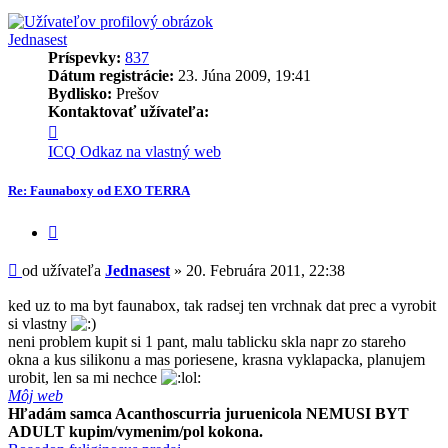
Jednasest
Príspevky:
837
Dátum registrácie:
23. Júna 2009, 19:41
Bydlisko:
Prešov
Kontaktovať užívateľa:
Kontaktné
informácie
ICQ
Odkaz na vlastný web
užívateľa
-
Re: Faunaboxy od EXO TERRA
Jednasest
Citovať
príspevok
Príspevok
od užívateľa
Jednasest
»
20. Februára 2011, 22:38
ked uz to ma byt faunabox, tak radsej ten vrchnak dat prec a vyrobit
si vlastny
neni problem kupit si 1 pant, malu tablicku skla napr zo stareho
okna a kus silikonu a mas poriesene, krasna vyklapacka, planujem
urobit, len sa mi nechce
Môj web
Hľadám samca Acanthoscurria juruenicola NEMUSI BYT
ADULT kupim/vymenim/pol kokona.