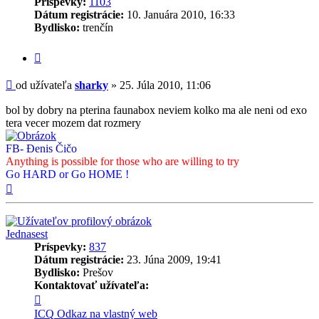
Príspevky:
1103
Dátum registrácie:
10. Januára 2010, 16:33
Bydlisko:
trenčín
Citovať
príspevok
Príspevok
od užívateľa
sharky
»
25. Júla 2010, 11:06
bol by dobry na pterina faunabox neviem kolko ma ale neni od exo
tera vecer mozem dat rozmery
FB- Đenis Čičo
Anything is possible for those who are willing to try
Go HARD or Go HOME !
Hore
Jednasest
Príspevky:
837
Dátum registrácie:
23. Júna 2009, 19:41
Bydlisko:
Prešov
Kontaktovať užívateľa:
Kontaktné
informácie
ICQ
Odkaz na vlastný web