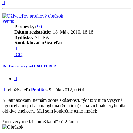
Hore
Pentik
Príspevky:
90
Dátum registrácie:
18. Mája 2010, 16:16
Bydlisko:
NITRA
Kontaktovať užívateľa:
Kontaktné
informácie
ICQ
užívateľa
-
Re: Faunaboxy od EXO TERRA
Pentik
Citovať
príspevok
Príspevok
od užívateľa
Pentik
»
9. Júla 2012, 00:01
S Faunaboxami nemám dobré skúsenosti, rýchlo v nich vysychá
lignocel a moja L. parahybana (6cm telo) si na vrchnáku vylomila
obi dve chelicery. Mal som konkrétne tento model:
*medzery medzi "mriežkami" sú 2.5mm.