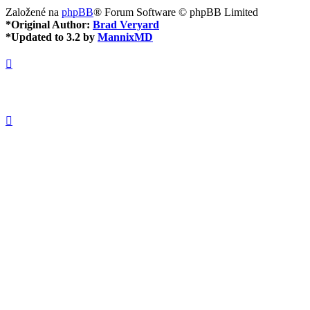
Založené na
phpBB
® Forum Software © phpBB Limited
*
Original Author:
Brad Veryard
*
Updated to 3.2 by
MannixMD