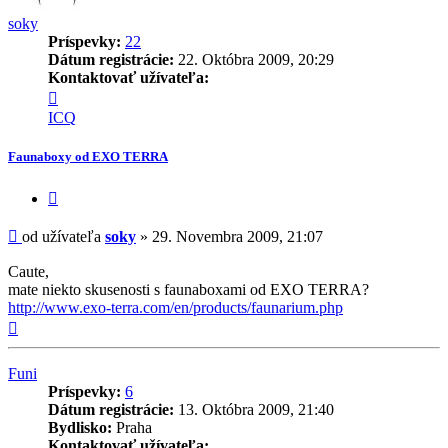
soky
Príspevky:
22
Dátum registrácie:
22. Októbra 2009, 20:29
Kontaktovať užívateľa:
Kontaktné
informácie
ICQ
užívateľa
-
Faunaboxy od EXO TERRA
soky
Citovať
príspevok
Príspevok
od užívateľa
soky
»
29. Novembra 2009, 21:07
Caute,
mate niekto skusenosti s faunaboxami od EXO TERRA?
http://www.exo-terra.com/en/products/faunarium.php
Hore
Funi
Príspevky:
6
Dátum registrácie:
13. Októbra 2009, 21:40
Bydlisko:
Praha
Kontaktovať užívateľa: