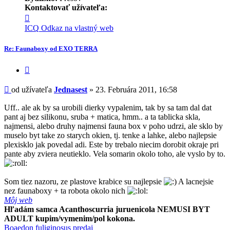
Kontaktovať užívateľa:
Kontaktné
informácie
ICQ
Odkaz na vlastný web
užívateľa
-
Re: Faunaboxy od EXO TERRA
Jednasest
Citovať
príspevok
Príspevok
od užívateľa
Jednasest
»
23. Februára 2011, 16:58
Uff.. ale ak by sa urobili dierky vypalenim, tak by sa tam dal dat
pant aj bez silikonu, sruba + matica, hmm.. a ta tablicka skla,
najmensi, alebo druhy najmensi fauna box v poho udrzi, ale sklo by
muselo byt take zo starych okien, tj. tenke a lahke, alebo najlepsie
plexisklo jak povedal adi. Este by trebalo niecim dorobit okraje pri
pante aby zviera neutieklo. Vela somarin okolo toho, ale vyslo by to.
Som tiez nazoru, ze plastove krabice su najlepsie
A lacnejsie
nez faunaboxy + ta robota okolo nich
Môj web
Hľadám samca Acanthoscurria juruenicola NEMUSI BYT
ADULT kupim/vymenim/pol kokona.
Boaedon fuliginosus predaj