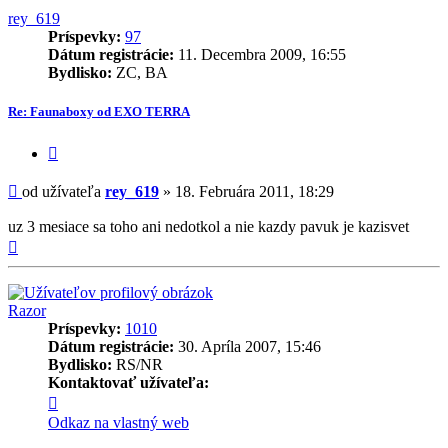
rey_619
Príspevky:
97
Dátum registrácie:
11. Decembra 2009, 16:55
Bydlisko:
ZC, BA
Re: Faunaboxy od EXO TERRA
Citovať
príspevok
Príspevok
od užívateľa
rey_619
»
18. Februára 2011, 18:29
uz 3 mesiace sa toho ani nedotkol a nie kazdy pavuk je kazisvet
Hore
Razor
Príspevky:
1010
Dátum registrácie:
30. Apríla 2007, 15:46
Bydlisko:
RS/NR
Kontaktovať užívateľa:
Kontaktné
informácie
Odkaz na vlastný web
užívateľa