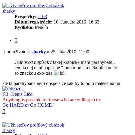
sharky
Príspevky:
1103
Dátum registrácie:
10. Januára 2010, 16:33
Bydlisko:
trenčín
Citovať
príspevok
Príspevok
od užívateľa
sharky
»
25. Júla 2010, 11:00
Jednasest napísal:
v takej krabicke mam parahybanu,
len na nej neni napisane "faunarium" a nekupil som to
so znackou exo-tera
ale ta parahybana neni dospela ze sak by to bolo maleee na nu
FB- Đenis Čičo
Anything is possible for those who are willing to try
Go HARD or Go HOME !
Hore
sharky