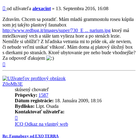
príspevok
Príspevok
od užívateľa
alexacint
»
13. Septembra 2016, 16:08
Zdravím. Chcem sa poradiť. Mám mladú grammostolu roseu kúpila
som jej takýto plastový faunabox
http://www.redbug.it/images/super/730_E ... narium.jpg
ktorý má
mriežkovaný vrch a stále tam vylieza hore a po stenách lezie.
Nemôže si ublížiť? Z hľadiska vetrania mi to príde ok, ale neviem,
či nebude veľmi unikať vlhkosť. Mám doma aj platový úložný box
s dierkami po stranách. Ktoré ubytovanie pre neho bude vhodnejšie?
Za odpoveď ďakujem
Hore
Z0oMb3E
skúsený chovateľ
Príspevky:
1587
Dátum registrácie:
18. Januára 2009, 18:16
Bydlisko:
Lipt. Osada
Kontaktovať užívateľa:
Kontaktné
informácie
ICQ
Odkaz na vlastný web
užívateľa
-
Re: Faunaboxy od EXO TERRA