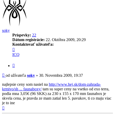
soky
Príspevky:
22
Dátum registrácie:
22. Októbra 2009, 20:29
Kontaktovať užívateľa:
Kontaktné
informácie
ICQ
užívateľa
-
Citovať
soky
príspevok
Príspevok
od užívateľa
soky
»
30. Novembra 2009, 19:37
najlepsie ceny som nasiel na
http://www.hej.sk/dom-zahrada-
krmivo/sh ... faunaboxy/
tam su super ceny na vsetko od exo terra,
podla mna 3,05€ (96 SKK) za 230 x 155 x 170 mm faunabox je
skvela cena, je pravda ze mam zatial len 5. pavukov, ti co maju viac
je to ine
Hore