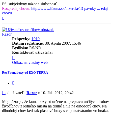
PS. subjektívny názor a skúsenosť.
Rozpredaj chovu:
http://www.ifauna.sk/inzercia/13-pavuky ... edaj-
chovu
Hore
Razor
Príspevky:
1010
Dátum registrácie:
30. Apríla 2007, 15:46
Bydlisko:
RS/NR
Kontaktovať užívateľa:
Kontaktné
informácie
Odkaz na vlastný web
užívateľa
-
Re: Faunaboxy od EXO TERRA
Razor
Citovať
príspevok
Príspevok
od užívateľa
Razor
»
10. Júla 2012, 20:42
Môj názor je, že fauna boxy sú určené na prepravu určitých druhov
živočíchov z jedného miesta na druhé a nie na dlhodobý chov. Na
dlhodobý chov keď tak plastové boxy s clip uzatváraním vrchnáka,