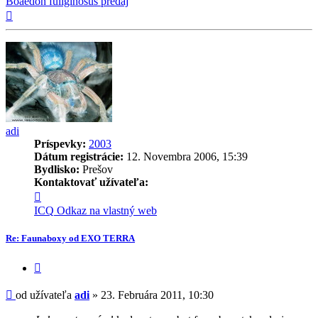
Boaedon fuliginosus predaj
Hore
adi
Príspevky:
2003
Dátum registrácie:
12. Novembra 2006, 15:39
Bydlisko:
Prešov
Kontaktovať užívateľa:
Kontaktné
informácie
ICQ
Odkaz na vlastný web
užívateľa
-
Re: Faunaboxy od EXO TERRA
adi
Citovať
príspevok
Príspevok
od užívateľa
adi
»
23. Februára 2011, 10:30