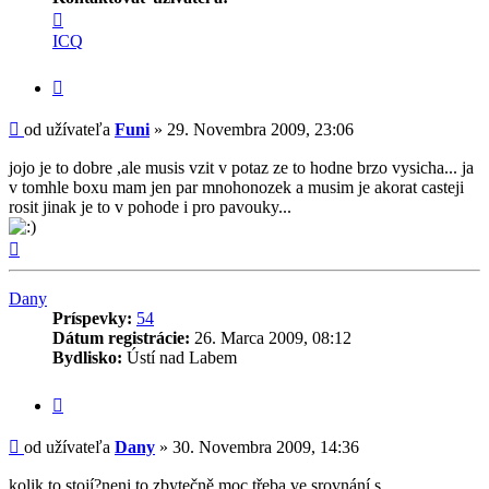
Kontaktné
informácie
ICQ
užívateľa
-
Citovať
Funi
príspevok
Príspevok
od užívateľa
Funi
»
29. Novembra 2009, 23:06
jojo je to dobre ,ale musis vzit v potaz ze to hodne brzo vysicha... ja
v tomhle boxu mam jen par mnohonozek a musim je akorat casteji
rosit jinak je to v pohode i pro pavouky...
Hore
Dany
Príspevky:
54
Dátum registrácie:
26. Marca 2009, 08:12
Bydlisko:
Ústí nad Labem
Citovať
príspevok
Príspevok
od užívateľa
Dany
»
30. Novembra 2009, 14:36
kolik to stojí?neni to zbytečně moc třeba ve srovnání s