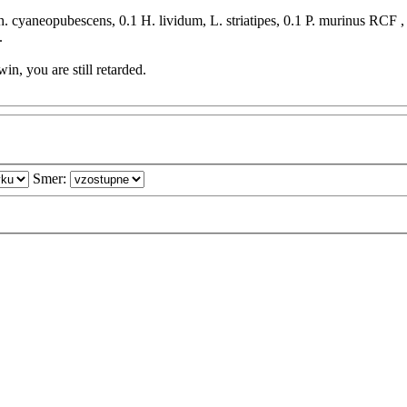
Ch. cyaneopubescens, 0.1 H. lividum, L. striatipes, 0.1 P. murinus RCF 
.
in, you are still retarded.
Smer: