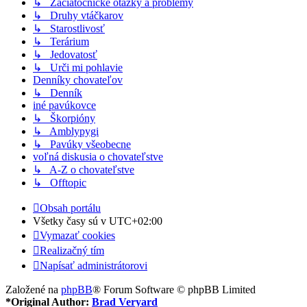
↳ Začiatočnícke otázky a problémy
↳ Druhy vtáčkarov
↳ Starostlivosť
↳ Terárium
↳ Jedovatosť
↳ Urči mi pohlavie
Denníky chovateľov
↳ Denník
iné pavúkovce
↳ Škorpióny
↳ Amblypygi
↳ Pavúky všeobecne
voľná diskusia o chovateľstve
↳ A-Z o chovateľstve
↳ Offtopic
Obsah portálu
Všetky časy sú v
UTC+02:00
Vymazať cookies
Realizačný tím
Napísať administrátorovi
Založené na
phpBB
® Forum Software © phpBB Limited
*
Original Author:
Brad Veryard