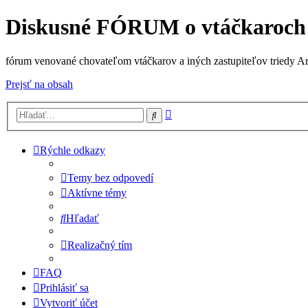
Diskusné FÓRUM o vtáčkaroch
fórum venované chovateľom vtáčkarov a iných zastupiteľov triedy A
Prejsť na obsah
Rozšírené
Hľadať
vyhľadávanie
Rýchle odkazy
Temy bez odpovedí
Aktívne témy
Hľadať
Realizačný tím
FAQ
Prihlásiť sa
Vytvoriť účet