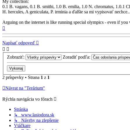
My collection:
0.1 B. vagans, 0.1 B. smithi, 1.0 B. emilia, 1.0 N. chromatus, 1.0.1 
H. hercules, A geniculata, P. irminia a ďalšie sa mi vypisovať nechce..
Arguing on the internet is like running special olympics - even if you w
Hore
Napísať odpoveď
Zobraziť:
Zoradiť podľa:
2 príspevky • Strana
1
z
1
Návrat na "Terárium"
Rýchla navigácia vo fórach
Stránka
↳ www.lasiodora.sk
↳ Návrhy na zlepšenie
Vtáčkare