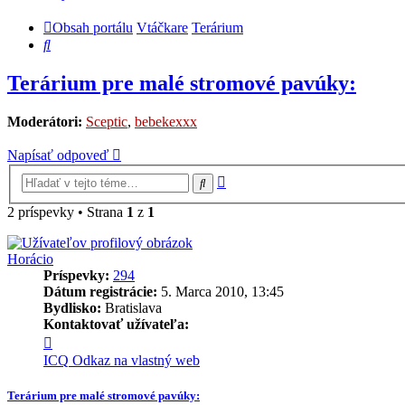
Obsah portálu
Vtáčkare
Terárium
Hľadať
Terárium pre malé stromové pavúky:
Moderátori:
Sceptic
,
bebekexxx
Napísať odpoveď
Rozšírené
Hľadať
vyhľadávanie
2 príspevky • Strana
1
z
1
Horácio
Príspevky:
294
Dátum registrácie:
5. Marca 2010, 13:45
Bydlisko:
Bratislava
Kontaktovať užívateľa:
Kontaktné
informácie
ICQ
Odkaz na vlastný web
užívateľa
-
Terárium pre malé stromové pavúky:
Horácio