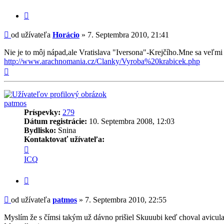
Citovať
príspevok
Príspevok
od užívateľa
Horácio
»
7. Septembra 2010, 21:41
Nie je to môj nápad,ale Vratislava "Iversona"-Krejčího.Mne sa veľmi 
http://www.arachnomania.cz/Clanky/Vyroba%20krabicek.php
Hore
patmos
Príspevky:
279
Dátum registrácie:
10. Septembra 2008, 12:03
Bydlisko:
Snina
Kontaktovať užívateľa:
Kontaktné
informácie
ICQ
užívateľa
-
Citovať
patmos
príspevok
Príspevok
od užívateľa
patmos
»
7. Septembra 2010, 22:55
Myslím že s čímsi takým už dávno prišiel Skuuubi keď choval avicula