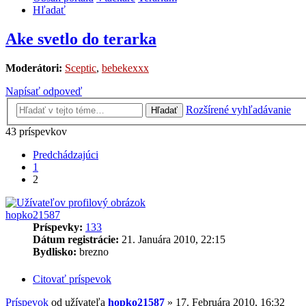
Hľadať
Ake svetlo do terarka
Moderátori:
Sceptic
,
bebekexxx
Napísať odpoveď
Rozšírené vyhľadávanie
Hľadať
43 príspevkov
Predchádzajúci
1
2
hopko21587
Príspevky:
133
Dátum registrácie:
21. Januára 2010, 22:15
Bydlisko:
brezno
Citovať príspevok
Príspevok
od užívateľa
hopko21587
»
17. Februára 2010, 16:32