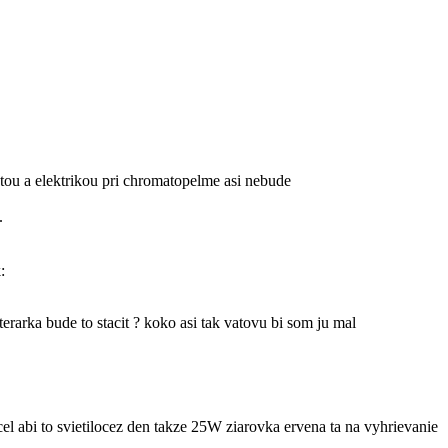
stou a elektrikou pri chromatopelme asi nebude
.
terarka bude to stacit ? koko asi tak vatovu bi som ju mal
el abi to svietilocez den takze 25W ziarovka ervena ta na vyhrievanie