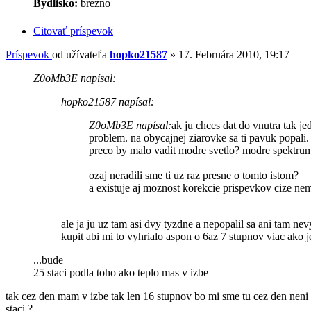
Bydlisko:
brezno
Citovať príspevok
Príspevok
od užívateľa
hopko21587
»
17. Februára 2010, 19:17
Z0oMb3E napísal:
hopko21587 napísal:
Z0oMb3E napísal:
ak ju chces dat do vnutra tak j
problem. na obycajnej ziarovke sa ti pavuk popali. s
preco by malo vadit modre svetlo? modre spektrum 
ozaj neradili sme ti uz raz presne o tomto istom?
a existuje aj moznost korekcie prispevkov cize nem
ale ja ju uz tam asi dvy tyzdne a nepopalil sa ani tam nev
kupit abi mi to vyhrialo aspon o 6az 7 stupnov viac ako je
...bude
25 staci podla toho ako teplo mas v izbe
tak cez den mam v izbe tak len 16 stupnov bo mi sme tu cez den neni 
staci ?