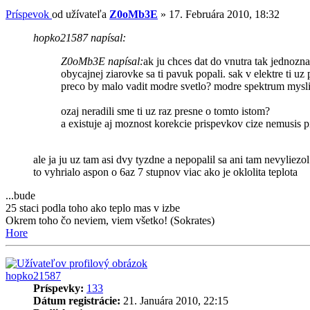
Príspevok
od užívateľa
Z0oMb3E
»
17. Februára 2010, 18:32
hopko21587 napísal:
Z0oMb3E napísal:
ak ju chces dat do vnutra tak jednozn
obycajnej ziarovke sa ti pavuk popali. sak v elektre ti uz 
preco by malo vadit modre svetlo? modre spektrum myslim
ozaj neradili sme ti uz raz presne o tomto istom?
a existuje aj moznost korekcie prispevkov cize nemusis p
ale ja ju uz tam asi dvy tyzdne a nepopalil sa ani tam nevyliezo
to vyhrialo aspon o 6az 7 stupnov viac ako je oklolita teplota
...bude
25 staci podla toho ako teplo mas v izbe
Okrem toho čo neviem, viem všetko! (Sokrates)
Hore
hopko21587
Príspevky:
133
Dátum registrácie:
21. Januára 2010, 22:15