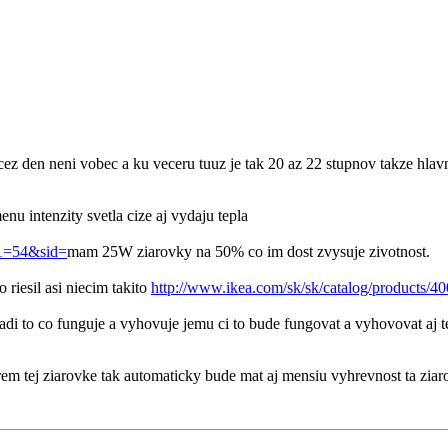
ez den neni vobec a ku veceru tuuz je tak 20 az 22 stupnov takze hlav
enu intenzity svetla cize aj vydaju tepla
 m1=54&sid=
mam 25W ziarovky na 50% co im dost zvysuje zivotnost.
 riesil asi niecim takito
http://www.ikea.com/sk/sk/catalog/products/4
di to co funguje a vyhovuje jemu ci to bude fungovat a vyhovovat aj teb
rem tej ziarovke tak automaticky bude mat aj mensiu vyhrevnost ta ziaro