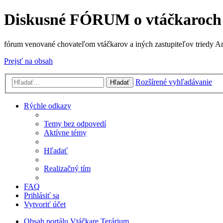
Diskusné FÓRUM o vtáčkaroch
fórum venované chovateľom vtáčkarov a iných zastupiteľov triedy A
Prejsť na obsah
Rozšírené vyhľadávanie
Hľadať
Rýchle odkazy
Temy bez odpovedí
Aktívne témy
Hľadať
Realizačný tím
FAQ
Prihlásiť sa
Vytvoriť účet
Obsah portálu
Vtáčkare
Terárium