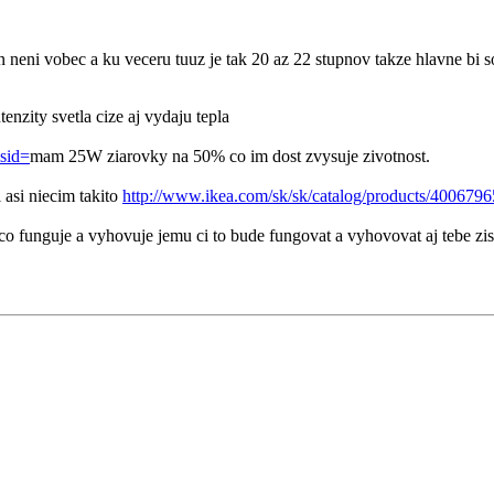
 neni vobec a ku veceru tuuz je tak 20 az 22 stupnov takze hlavne bi s
tenzity svetla cize aj vydaju tepla
&sid=
mam 25W ziarovky na 50% co im dost zvysuje zivotnost.
 asi niecim takito
http://www.ikea.com/sk/sk/catalog/products/4006796
co funguje a vyhovuje jemu ci to bude fungovat a vyhovovat aj tebe zist