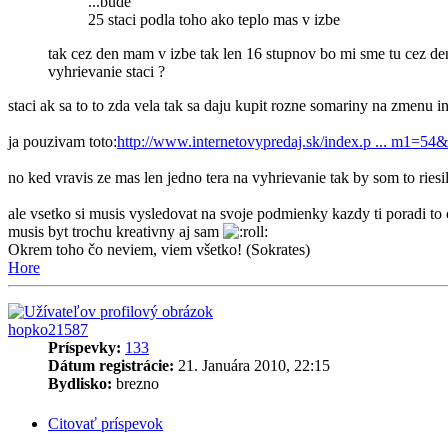
...bude
25 staci podla toho ako teplo mas v izbe
tak cez den mam v izbe tak len 16 stupnov bo mi sme tu cez den
vyhrievanie staci ?
staci ak sa to to zda vela tak sa daju kupit rozne somariny na zmenu in
ja pouzivam toto:
http://www.internetovypredaj.sk/index.p ... m1=54
no ked vravis ze mas len jedno tera na vyhrievanie tak by som to riesil
ale vsetko si musis vysledovat na svoje podmienky kazdy ti poradi to 
musis byt trochu kreativny aj sam
Okrem toho čo neviem, viem všetko! (Sokrates)
Hore
hopko21587
Príspevky:
133
Dátum registrácie:
21. Januára 2010, 22:15
Bydlisko:
brezno
Citovať príspevok