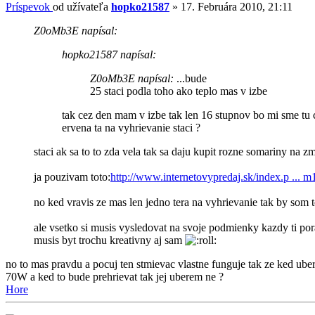
Príspevok
od užívateľa
hopko21587
»
17. Februára 2010, 21:11
Z0oMb3E napísal:
hopko21587 napísal:
Z0oMb3E napísal:
...bude
25 staci podla toho ako teplo mas v izbe
tak cez den mam v izbe tak len 16 stupnov bo mi sme tu c
ervena ta na vyhrievanie staci ?
staci ak sa to to zda vela tak sa daju kupit rozne somariny na zm
ja pouzivam toto:
http://www.internetovypredaj.sk/index.p ...
no ked vravis ze mas len jedno tera na vyhrievanie tak by som to
ale vsetko si musis vysledovat na svoje podmienky kazdy ti pora
musis byt trochu kreativny aj sam
no to mas pravdu a pocuj ten stmievac vlastne funguje tak ze ked ube
70W a ked to bude prehrievat tak jej uberem ne ?
Hore