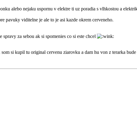
eonku alebo nejaku uspornu v elektre ti uz poradia s vlhkostou a elekt
e pavuky viditelne je ale to je asi kazde okrem cerveneho.
e spravy za sebou ak si spomenies co si este chcel
i som si kupil tu original cervenu ziarovku a dam hu von z terarka bude 