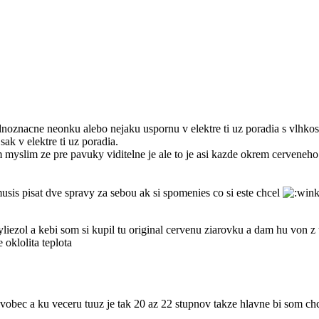
ednoznacne neonku alebo nejaku uspornu v elektre ti uz poradia s vlhko
ak v elektre ti uz poradia.
myslim ze pre pavuky viditelne je ale to je asi kazde okrem cerveneho
usis pisat dve spravy za sebou ak si spomenies co si este chcel
yliezol a kebi som si kupil tu original cervenu ziarovku a dam hu von z 
 oklolita teplota
vobec a ku veceru tuuz je tak 20 az 22 stupnov takze hlavne bi som chc