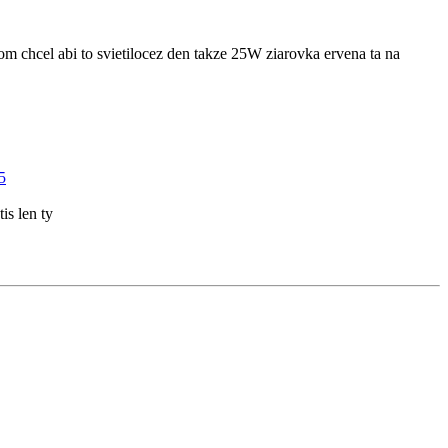
om chcel abi to svietilocez den takze 25W ziarovka ervena ta na
5
is len ty