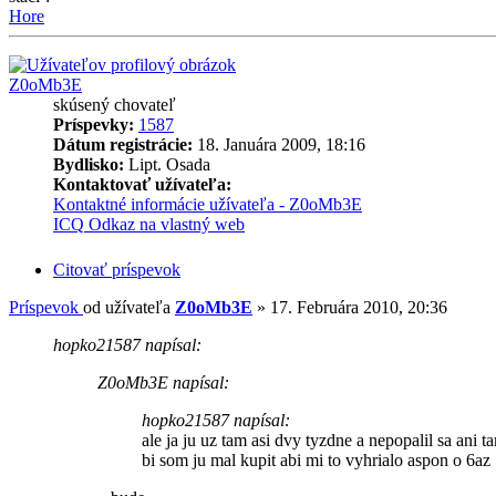
Hore
Z0oMb3E
skúsený chovateľ
Príspevky:
1587
Dátum registrácie:
18. Januára 2009, 18:16
Bydlisko:
Lipt. Osada
Kontaktovať užívateľa:
Kontaktné informácie užívateľa - Z0oMb3E
ICQ
Odkaz na vlastný web
Citovať príspevok
Príspevok
od užívateľa
Z0oMb3E
»
17. Februára 2010, 20:36
hopko21587 napísal:
Z0oMb3E napísal:
hopko21587 napísal:
ale ja ju uz tam asi dvy tyzdne a nepopalil sa ani 
bi som ju mal kupit abi mi to vyhrialo aspon o 6az 