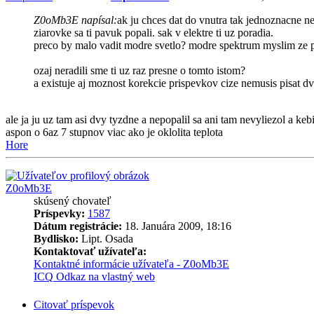
Z0oMb3E napísal:
ak ju chces dat do vnutra tak jednoznacne n
ziarovke sa ti pavuk popali. sak v elektre ti uz poradia.
preco by malo vadit modre svetlo? modre spektrum myslim ze pr
ozaj neradili sme ti uz raz presne o tomto istom?
a existuje aj moznost korekcie prispevkov cize nemusis pisat dv
ale ja ju uz tam asi dvy tyzdne a nepopalil sa ani tam nevyliezol a keb
aspon o 6az 7 stupnov viac ako je oklolita teplota
Hore
Z0oMb3E
skúsený chovateľ
Príspevky:
1587
Dátum registrácie:
18. Januára 2009, 18:16
Bydlisko:
Lipt. Osada
Kontaktovať užívateľa:
Kontaktné informácie užívateľa - Z0oMb3E
ICQ
Odkaz na vlastný web
Citovať príspevok