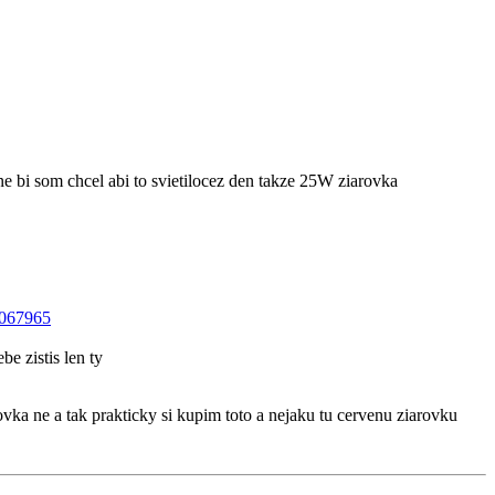
ne bi som chcel abi to svietilocez den takze 25W ziarovka
0067965
e zistis len ty
vka ne a tak prakticky si kupim toto a nejaku tu cervenu ziarovku