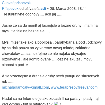
Citovať príspevok
Príspevok
od užívateľa
adi
»
28. Marca 2008, 18:11
Tie lukrativne odchovy .... ach jaj .....
Jasne ze sa da menit aj lacnejsie a bezne druhy , mam na
mysli tie fakt najbeznejsie ....,
Myslim ze take ako albopilosa , parahybana a pod . odchovy
by sa dali pouzit na vytvorenie novej mladej zakladne
chovatelov ...., samozrejme ze nie nejake obycajne
rozdavanie , ale kontrolovane ...., cez nejaku zaujmovu
cinnost a pod. //
A tie vzacnejsie a drahsie druhy nech putuju do skusenych
ruk .....,
michaladamcak@gmail.com
,
www.terapresov.freevar.com
Hadat sa na internete je ako zucastnit sa paralympiady - aj
ked vyhras - furt si retardovany.