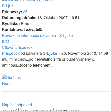
S-Ljuke
Príspevky:
26
Dátum registrácie:
16. Októbra 2007, 19:51
Bydlisko:
Brno
Kontaktovať užívateľa:
Kontaktné informácie užívateľa - S-Ljuke
ICQ
Citovať príspevok
Príspevok
od užívateľa
S-Ljuke
»
20. Novembra 2010, 14:09
muj mini chov...do nejvetsiho zitra pribude vysneny p.
antinous...foceno telefonem...
Hore
Napísať odpoveď