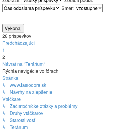
Zobraziť:
Zoradiť podľa:
Smer:
28 príspevkov
Predchádzajúci
1
2
Návrat na "Terárium"
Rýchla navigácia vo fórach
Stránka
↳ www.lasiodora.sk
↳ Návrhy na zlepšenie
Vtáčkare
↳ Začiatočnícke otázky a problémy
↳ Druhy vtáčkarov
↳ Starostlivosť
↳ Terárium