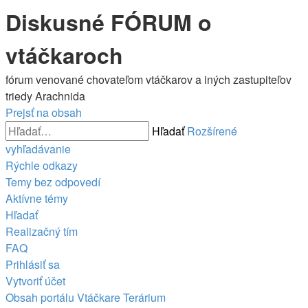
Diskusné FÓRUM o
vtáčkaroch
fórum venované chovateľom vtáčkarov a iných zastupiteľov
triedy Arachnida
Prejsť na obsah
Hľadať
Rozšírené
vyhľadávanie
Rýchle odkazy
Temy bez odpovedí
Aktívne témy
Hľadať
Realizačný tím
FAQ
Prihlásiť sa
Vytvoriť účet
Obsah portálu
Vtáčkare
Terárium