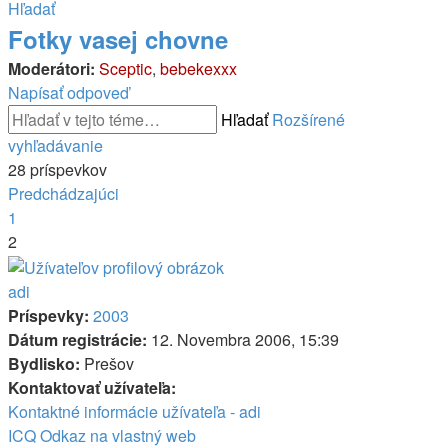
Hľadať
Fotky vasej chovne
Moderátori:
Sceptic
,
bebekexxx
Napísať odpoveď
Hľadať
Rozšírené
vyhľadávanie
28 príspevkov
Predchádzajúci
1
2
adi
Príspevky:
2003
Dátum registrácie:
12. Novembra 2006, 15:39
Bydlisko:
Prešov
Kontaktovať užívateľa:
Kontaktné informácie užívateľa - adi
ICQ
Odkaz na vlastný web