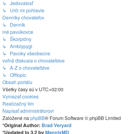
↳ Jedovatosť
↳ Urči mi pohlavie
Denníky chovateľov
↳ Denník
iné pavúkovce
↳ Škorpióny
↳ Amblypygi
↳ Pavúky všeobecne
voľná diskusia o chovateľstve
↳ A-Z o chovateľstve
↳ Offtopic
Obsah portálu
Všetky časy sú v
UTC+02:00
Vymazať cookies
Realizačný tím
Napísať administrátorovi
Založené na
phpBB
® Forum Software © phpBB Limited
*
Original Author:
Brad Veryard
*
Updated to 3.2 by
MannixMD