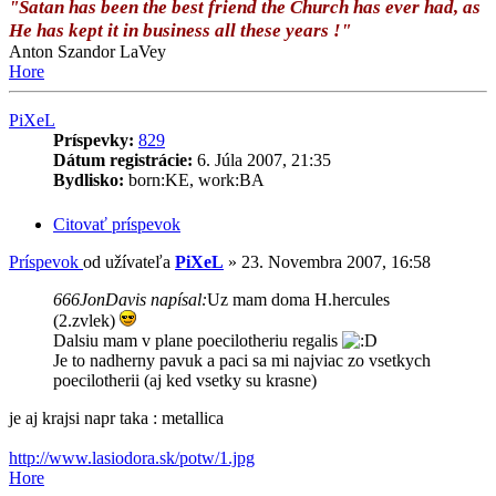
"Satan has been the best friend the Church has ever had, as
He has kept it in business all these years !"
Anton Szandor LaVey
Hore
PiXeL
Príspevky:
829
Dátum registrácie:
6. Júla 2007, 21:35
Bydlisko:
born:KE, work:BA
Citovať príspevok
Príspevok
od užívateľa
PiXeL
»
23. Novembra 2007, 16:58
666JonDavis napísal:
Uz mam doma H.hercules
(2.zvlek)
Dalsiu mam v plane poecilotheriu regalis
Je to nadherny pavuk a paci sa mi najviac zo vsetkych
poecilotherii (aj ked vsetky su krasne)
je aj krajsi napr taka : metallica
http://www.lasiodora.sk/potw/1.jpg
Hore