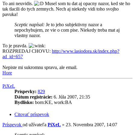
To ani neuvidis.
Musel som tu dat aj opacny nazor, ked ste ho
tak tlacili do tych zemnych. Nech aj niekedy vidi toho svojho
pavuka!
Sceptic napísal:
Je to jeho subjektivny nazor a
nepochybujem, ze vie o com pise. Niekedy treba mat aj
vlastny nazor.
To je pravda.
ROZPREDAJ CHOVU:
http://www.lasiodora.sk/index.php?
ad_id=657
Nepiste mi sukromnu spravu, ale email.
Hore
PiXeL
Príspevky:
829
Dátum registrácie:
6. Júla 2007, 21:35
Bydlisko:
born:KE, work:BA
Citovať príspevok
Príspevok
od užívateľa
PiXeL
»
23. Novembra 2007, 14:07
Sceptic napísal: