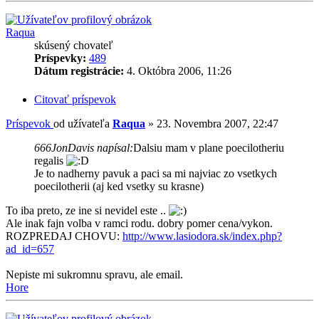
Raqua
skúsený chovateľ
Príspevky:
489
Dátum registrácie:
4. Októbra 2006, 11:26
Citovať príspevok
Príspevok
od užívateľa
Raqua
»
23. Novembra 2007, 22:47
666JonDavis napísal:
Dalsiu mam v plane poecilotheriu
regalis
Je to nadherny pavuk a paci sa mi najviac zo vsetkych
poecilotherii (aj ked vsetky su krasne)
To iba preto, ze ine si nevidel este ..
Ale inak fajn volba v ramci rodu. dobry pomer cena/vykon.
ROZPREDAJ CHOVU:
http://www.lasiodora.sk/index.php?
ad_id=657
Nepiste mi sukromnu spravu, ale email.
Hore