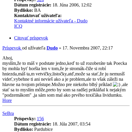
Dátum registrácie:
18. Júna 2006, 12:02
Bydlisko:
BA
Kontaktovať užívateľa:
Kontaktné informácie užívateľa - Dudo
ICQ
Citovať príspevok
Príspevok
od užívateľa
Dudo
»
17. Novembra 2007, 22:17
Ahoj,
myslím,že to máš v podstate jedno,keď to už rozoberáte tak Poecka
by mohla byť horšia len v tom,že je stromák-čiže si robí
hniezda,máš ta,m vetvičky,listočky,atď,može sa stať,že ju nemusíš
videť,vybehne ti ani nevieš ako a je problem,ale to však záleži na
hlavne na tvojom prístupe.Možno pre niekoho blbý príklad
,ale
stať sa to myslím môže,preto by som sa radšej prikláňal k nejakým
"podzemákom" ,ja sám som mal ako prvého toxičáka lividumku.
Hore
SeBra
Príspevky:
156
Dátum registrácie:
18. Júla 2007, 03:54
Bydlisko:
Pardubice