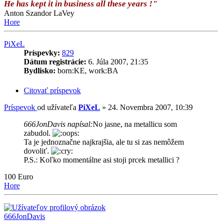
He has kept it in business all these years !"
Anton Szandor LaVey
Hore
PiXeL
Príspevky:
829
Dátum registrácie:
6. Júla 2007, 21:35
Bydlisko:
born:KE, work:BA
Citovať príspevok
Príspevok
od užívateľa
PiXeL
»
24. Novembra 2007, 10:39
666JonDavis napísal:
No jasne, na metallicu som
zabudol.
Ta je jednoznačne najkrajšia, ale tu si zas nemôžem
dovoliť.
P.S.: Koľko momentálne asi stoji prcek metallici ?
100 Euro
Hore
666JonDavis