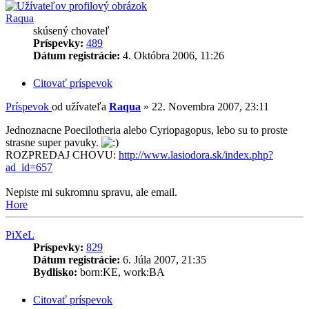
Raqua
skúsený chovateľ
Príspevky:
489
Dátum registrácie:
4. Októbra 2006, 11:26
Citovať príspevok
Príspevok
od užívateľa
Raqua
»
22. Novembra 2007, 23:11
Jednoznacne Poecilotheria alebo Cyriopagopus, lebo su to proste
strasne super pavuky.
ROZPREDAJ CHOVU:
http://www.lasiodora.sk/index.php?
ad_id=657
Nepiste mi sukromnu spravu, ale email.
Hore
PiXeL
Príspevky:
829
Dátum registrácie:
6. Júla 2007, 21:35
Bydlisko:
born:KE, work:BA
Citovať príspevok