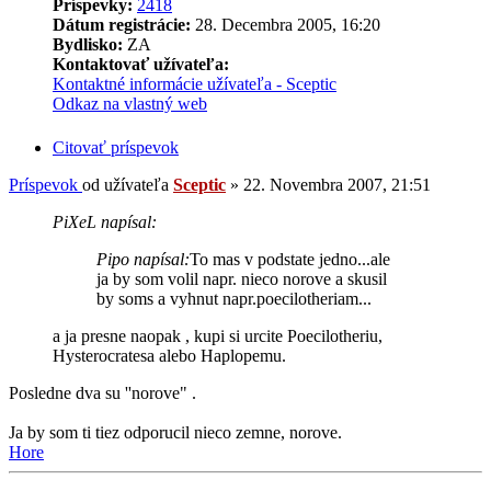
Príspevky:
2418
Dátum registrácie:
28. Decembra 2005, 16:20
Bydlisko:
ZA
Kontaktovať užívateľa:
Kontaktné informácie užívateľa - Sceptic
Odkaz na vlastný web
Citovať príspevok
Príspevok
od užívateľa
Sceptic
»
22. Novembra 2007, 21:51
PiXeL napísal:
Pipo napísal:
To mas v podstate jedno...ale
ja by som volil napr. nieco norove a skusil
by soms a vyhnut napr.poecilotheriam...
a ja presne naopak , kupi si urcite Poecilotheriu,
Hysterocratesa alebo Haplopemu.
Posledne dva su ''norove" .
Ja by som ti tiez odporucil nieco zemne, norove.
Hore