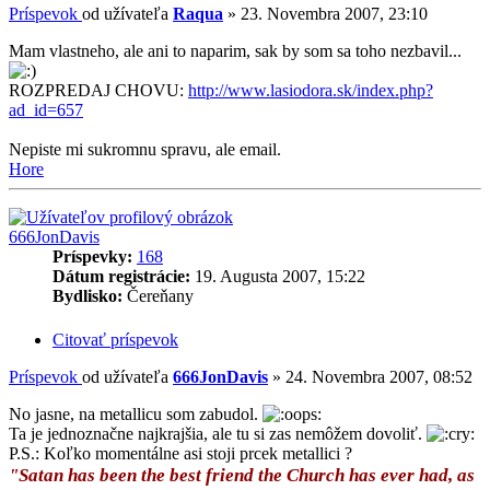
Príspevok
od užívateľa
Raqua
»
23. Novembra 2007, 23:10
Mam vlastneho, ale ani to naparim, sak by som sa toho nezbavil...
ROZPREDAJ CHOVU:
http://www.lasiodora.sk/index.php?
ad_id=657
Nepiste mi sukromnu spravu, ale email.
Hore
666JonDavis
Príspevky:
168
Dátum registrácie:
19. Augusta 2007, 15:22
Bydlisko:
Čereňany
Citovať príspevok
Príspevok
od užívateľa
666JonDavis
»
24. Novembra 2007, 08:52
No jasne, na metallicu som zabudol.
Ta je jednoznačne najkrajšia, ale tu si zas nemôžem dovoliť.
P.S.: Koľko momentálne asi stoji prcek metallici ?
"Satan has been the best friend the Church has ever had, as