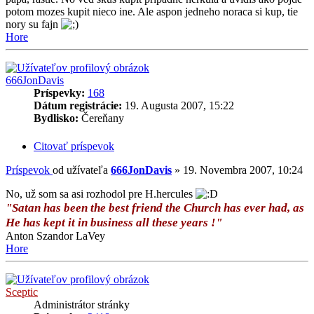
potom mozes kupit nieco ine. Ale aspon jedneho noraca si kup, tie
nory su fajn
Hore
666JonDavis
Príspevky:
168
Dátum registrácie:
19. Augusta 2007, 15:22
Bydlisko:
Čereňany
Citovať príspevok
Príspevok
od užívateľa
666JonDavis
»
19. Novembra 2007, 10:24
No, už som sa asi rozhodol pre H.hercules
"Satan has been the best friend the Church has ever had, as
He has kept it in business all these years !"
Anton Szandor LaVey
Hore
Sceptic
Administrátor stránky