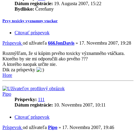
Dátum registrácie:
19. Augusta 2007, 15:22
Bydlisko:
Čereňany
Prvy toxicky vyznamny vtackar
Citovať príspevok
Príspevok
od užívateľa
666JonDavis
»
17. Novembra 2007, 19:28
Rozmýšľam, že si kúpim prvého toxicky významného vtáčkara.
Ktorého by ste mi odporučili ako prvého ???
A ktorého naopak určite nie.
Dik za príspevky
Hore
Pipo
Príspevky:
111
Dátum registrácie:
10. Novembra 2007, 10:11
Citovať príspevok
Príspevok
od užívateľa
Pipo
»
17. Novembra 2007, 19:46