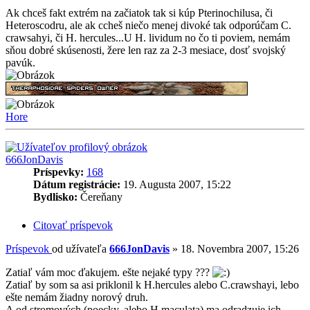
Ak chceš fakt extrém na začiatok tak si kúp Pterinochilusa, či
Heteroscodru, ale ak ccheš niečo menej divoké tak odporúčam C.
crawsahyi, či H. hercules...U H. lividum no čo ti poviem, nemám
sňou dobré skúsenosti, žere len raz za 2-3 mesiace, dosť svojský
pavúk.
Hore
666JonDavis
Príspevky:
168
Dátum registrácie:
19. Augusta 2007, 15:22
Bydlisko:
Čereňany
Citovať príspevok
Príspevok
od užívateľa
666JonDavis
»
18. Novembra 2007, 15:26
Zatiaľ vám moc ďakujem. ešte nejaké typy ???
Zatiaľ by som sa asi priklonil k H.hercules alebo C.crawshayi, lebo
ešte nemám žiadny norový druh.
A od stromových (poecky, alebo H.maculata) ma odradzuje ich