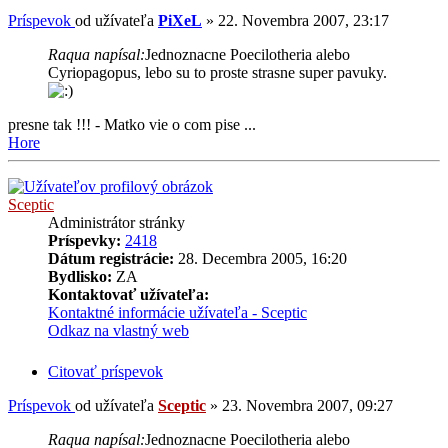
Príspevok
od užívateľa
PiXeL
»
22. Novembra 2007, 23:17
Raqua napísal:
Jednoznacne Poecilotheria alebo
Cyriopagopus, lebo su to proste strasne super pavuky.
presne tak !!! - Matko vie o com pise ...
Hore
Sceptic
Administrátor stránky
Príspevky:
2418
Dátum registrácie:
28. Decembra 2005, 16:20
Bydlisko:
ZA
Kontaktovať užívateľa:
Kontaktné informácie užívateľa - Sceptic
Odkaz na vlastný web
Citovať príspevok
Príspevok
od užívateľa
Sceptic
»
23. Novembra 2007, 09:27
Raqua napísal:
Jednoznacne Poecilotheria alebo