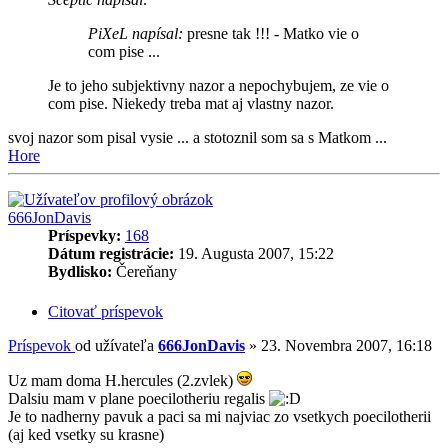
PiXeL napísal:
presne tak !!! - Matko vie o
com pise ...
Je to jeho subjektivny nazor a nepochybujem, ze vie o
com pise. Niekedy treba mat aj vlastny nazor.
svoj nazor som pisal vysie ... a stotoznil som sa s Matkom ...
Hore
666JonDavis
Príspevky:
168
Dátum registrácie:
19. Augusta 2007, 15:22
Bydlisko:
Čereňany
Citovať príspevok
Príspevok
od užívateľa
666JonDavis
»
23. Novembra 2007, 16:18
Uz mam doma H.hercules (2.zvlek)
Dalsiu mam v plane poecilotheriu regalis
Je to nadherny pavuk a paci sa mi najviac zo vsetkych poecilotherii
(aj ked vsetky su krasne)