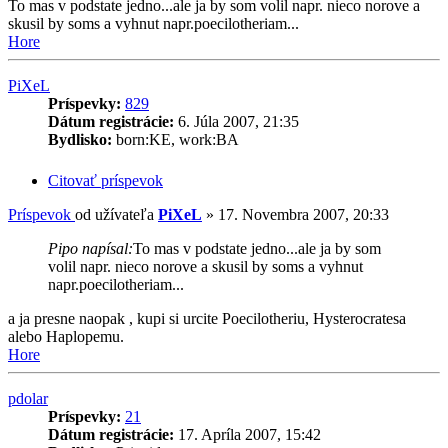
To mas v podstate jedno...ale ja by som volil napr. nieco norove a
skusil by soms a vyhnut napr.poecilotheriam...
Hore
PiXeL
Príspevky:
829
Dátum registrácie:
6. Júla 2007, 21:35
Bydlisko:
born:KE, work:BA
Citovať príspevok
Príspevok
od užívateľa
PiXeL
»
17. Novembra 2007, 20:33
Pipo napísal:
To mas v podstate jedno...ale ja by som
volil napr. nieco norove a skusil by soms a vyhnut
napr.poecilotheriam...
a ja presne naopak , kupi si urcite Poecilotheriu, Hysterocratesa
alebo Haplopemu.
Hore
pdolar
Príspevky:
21
Dátum registrácie:
17. Apríla 2007, 15:42