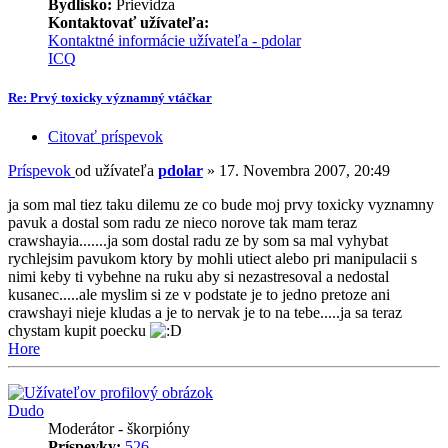
Bydlisko:
Prievidza
Kontaktovať užívateľa:
Kontaktné informácie užívateľa - pdolar
ICQ
Re: Prvý toxicky významný vtáčkar
Citovať príspevok
Príspevok
od užívateľa
pdolar
»
17. Novembra 2007, 20:49
ja som mal tiez taku dilemu ze co bude moj prvy toxicky vyznamny
pavuk a dostal som radu ze nieco norove tak mam teraz
crawshayia.......ja som dostal radu ze by som sa mal vyhybat
rychlejsim pavukom ktory by mohli utiect alebo pri manipulacii s
nimi keby ti vybehne na ruku aby si nezastresoval a nedostal
kusanec.....ale myslim si ze v podstate je to jedno pretoze ani
crawshayi nieje kludas a je to nervak je to na tebe.....ja sa teraz
chystam kupit poecku
Hore
Dudo
Moderátor - škorpióny
Príspevky:
526