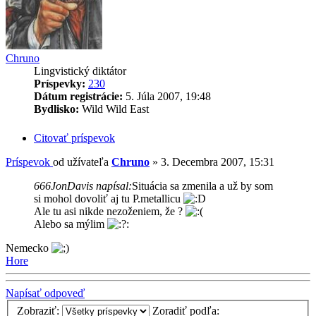
Chruno
Lingvistický diktátor
Príspevky:
230
Dátum registrácie:
5. Júla 2007, 19:48
Bydlisko:
Wild Wild East
Citovať príspevok
Príspevok
od užívateľa
Chruno
»
3. Decembra 2007, 15:31
666JonDavis napísal:
Situácia sa zmenila a už by som
si mohol dovoliť aj tu P.metallicu
Ale tu asi nikde nezoženiem, že ?
Alebo sa mýlim
Nemecko
Hore
Napísať odpoveď
Zobraziť:
Zoradiť podľa: