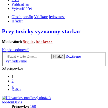
Prihlásiť sa
Vytvoriť účet
Obsah portálu
Vtáčkare
Jedovatosť
Hľadať
Prvy toxicky vyznamny vtackar
Moderátori:
Sceptic
,
bebekexxx
Napísať odpoveď
Rozšírené
Hľadať
vyhľadávanie
53 príspevkov
1
2
3
Ďalšia
666JonDavis
Príspevky:
168