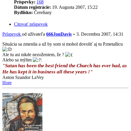
Príspevky:
168
Dátum registrácie:
19. Augusta 2007, 15:22
Bydlisko:
Čereňany
Citovať príspevok
Príspevok
od užívateľa
666JonDavis
»
3. Decembra 2007, 14:31
Situácia sa zmenila a už by som si mohol dovoliť aj tu P.metallicu
Ale tu asi nikde nezoženiem, že ?
Alebo sa mýlim
"Satan has been the best friend the Church has ever had, as
He has kept it in business all these years !"
Anton Szandor LaVey
Hore