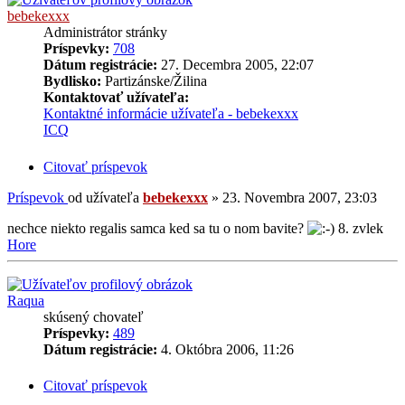
bebekexxx
Administrátor stránky
Príspevky:
708
Dátum registrácie:
27. Decembra 2005, 22:07
Bydlisko:
Partizánske/Žilina
Kontaktovať užívateľa:
Kontaktné informácie užívateľa - bebekexxx
ICQ
Citovať príspevok
Príspevok
od užívateľa
bebekexxx
»
23. Novembra 2007, 23:03
nechce niekto regalis samca ked sa tu o nom bavite?
8. zvlek
Hore
Raqua
skúsený chovateľ
Príspevky:
489
Dátum registrácie:
4. Októbra 2006, 11:26
Citovať príspevok