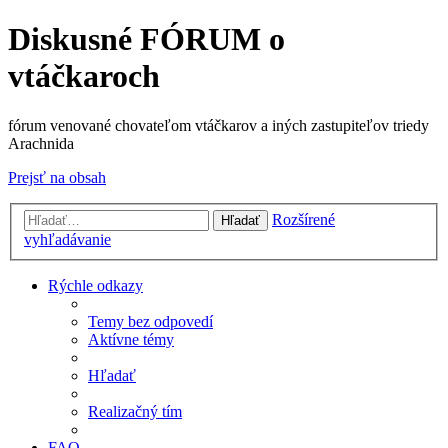
Diskusné FÓRUM o
vtáčkaroch
fórum venované chovateľom vtáčkarov a iných zastupiteľov triedy
Arachnida
Prejsť na obsah
Rozšírené
Hľadať
vyhľadávanie
Rýchle odkazy
Temy bez odpovedí
Aktívne témy
Hľadať
Realizačný tím
FAQ