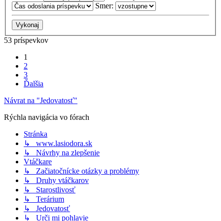
Smer:
53 príspevkov
1
2
3
Ďalšia
Návrat na "Jedovatosť"
Rýchla navigácia vo fórach
Stránka
↳ www.lasiodora.sk
↳ Návrhy na zlepšenie
Vtáčkare
↳ Začiatočnícke otázky a problémy
↳ Druhy vtáčkarov
↳ Starostlivosť
↳ Terárium
↳ Jedovatosť
↳ Urči mi pohlavie