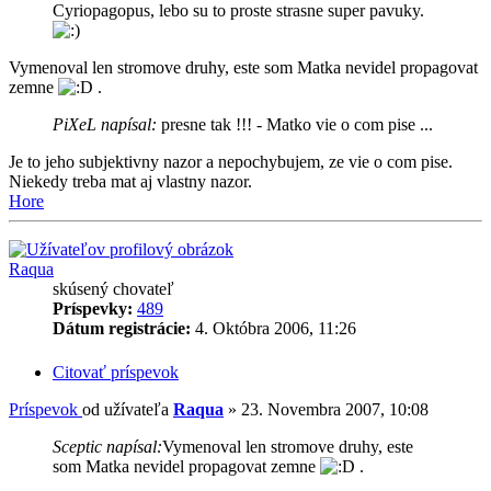
Cyriopagopus, lebo su to proste strasne super pavuky.
Vymenoval len stromove druhy, este som Matka nevidel propagovat
zemne
.
PiXeL napísal:
presne tak !!! - Matko vie o com pise ...
Je to jeho subjektivny nazor a nepochybujem, ze vie o com pise.
Niekedy treba mat aj vlastny nazor.
Hore
Raqua
skúsený chovateľ
Príspevky:
489
Dátum registrácie:
4. Októbra 2006, 11:26
Citovať príspevok
Príspevok
od užívateľa
Raqua
»
23. Novembra 2007, 10:08
Sceptic napísal:
Vymenoval len stromove druhy, este
som Matka nevidel propagovat zemne
.