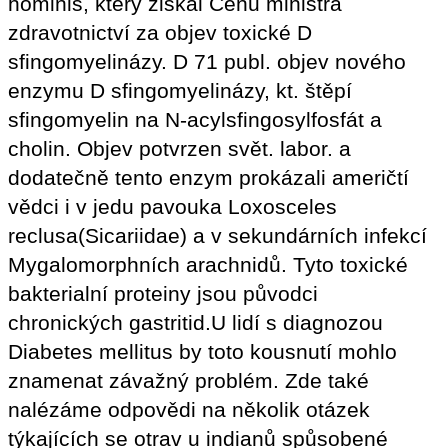
hominis, který ziskal Cenu ministra
zdravotnictví za objev toxické D
sfingomyelinázy. D 71 publ. objev nového
enzymu D sfingomyelinázy, kt. štěpí
sfingomyelin na N-acylsfingosylfosfát a
cholin. Objev potvrzen svět. labor. a
dodatečně tento enzym prokázali američtí
vědci i v jedu pavouka Loxosceles
reclusa(Sicariidae) a v sekundárních infekcí
Mygalomorphních arachnidů. Tyto toxické
bakterialní proteiny jsou původci
chronických gastritid.U lidí s diagnozou
Diabetes mellitus by toto kousnutí mohlo
znamenat závažný problém. Zde také
nalézáme odpovědi na několik otázek
týkajících se otrav u indianů spůsobené