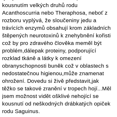
kousnutím velkých druhů rodu
Acanthoscurria nebo Theraphosa, neboť z
rozboru vyplývá, že sloučeniny jedu a
trávících enzymů obsahují krom základních
štěpených neurotoxinů k znehybnění kořisti
což by pro zdravého člověka meměl být
problém,dálepak proteiny, podporující
rozklad tkáně a látky k omezení
obranyschopnosti buněk což v oblastech s
nedostatečnou higienou,může znamenat
ohrožení. Dovedu si živě představit,jak
těžko se takové zranění v tropech hojí...Měl
jsem možnost vidět ošklivé nehojící se
kousnutí od neškodných drábkatých opiček
rodu Saguinus.