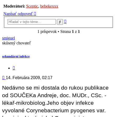
Moderátori:
Sceptic
,
bebekexxx
Napísať odpoveď
Rozšírené
Hľadať
vyhľadávanie
1 príspevok • Strana
1
z
1
smiguel
skúsený chovateľ
sekundární infekce
Citovať
príspevok
Príspevok
14. Februára 2009, 02:17
Nedávno se mi dostala do rukou publikace
od SOUČEKa Andreje, doc. MUDr., CSc. -
lékař-mikrobiolog.Jeho objev infekce
vyvolané Corynebacterium pyogenes var.