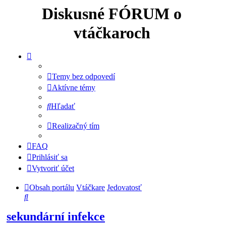
Diskusné FÓRUM o
vtáčkaroch
Temy bez odpovedí
Aktívne témy
Hľadať
Realizačný tím
FAQ
Prihlásiť sa
Vytvoriť účet
Obsah portálu
Vtáčkare
Jedovatosť
Hľadať
sekundární infekce