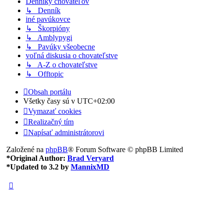
Denníky chovateľov
↳ Denník
iné pavúkovce
↳ Škorpióny
↳ Amblypygi
↳ Pavúky všeobecne
voľná diskusia o chovateľstve
↳ A-Z o chovateľstve
↳ Offtopic
Obsah portálu
Všetky časy sú v
UTC+02:00
Vymazať cookies
Realizačný tím
Napísať administrátorovi
Založené na
phpBB
® Forum Software © phpBB Limited
*
Original Author:
Brad Veryard
*
Updated to 3.2 by
MannixMD