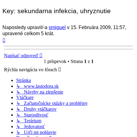
Key: sekundarna infekcia, uhryznutie
Naposledy upravil/-a
smiguel
v 15. Februára 2009, 11:57,
upravené celkom 5 krát.
Hore
Napísať odpoveď
1 príspevok • Strana
1
z
1
Rýchla navigácia vo fórach
Stránka
↳ www.lasiodora.sk
↳ Návrhy na zlepšenie
Vtáčkare
↳ Začiatočnícke otázky a problémy
↳ Druhy vtáčkarov
↳ Starostlivosť
↳ Terárium
↳ Jedovatosť
↳ Urči mi pohlavie