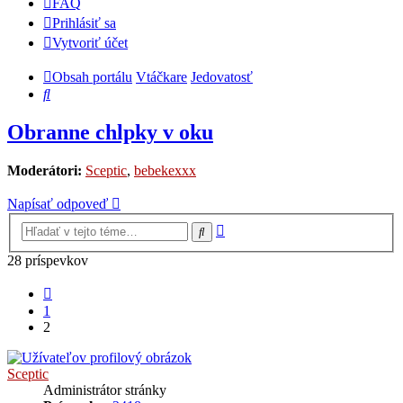
FAQ
Prihlásiť sa
Vytvoriť účet
Obsah portálu
Vtáčkare
Jedovatosť
Hľadať
Obranne chlpky v oku
Moderátori:
Sceptic
,
bebekexxx
Napísať odpoveď
Rozšírené
Hľadať
vyhľadávanie
28 príspevkov
Predchádzajúci
1
2
Sceptic
Administrátor stránky