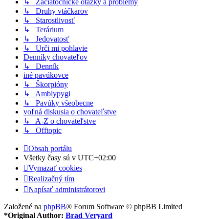
↳ Začiatočnícke otázky a problémy
↳ Druhy vtáčkarov
↳ Starostlivosť
↳ Terárium
↳ Jedovatosť
↳ Urči mi pohlavie
Denníky chovateľov
↳ Denník
iné pavúkovce
↳ Škorpióny
↳ Amblypygi
↳ Pavúky všeobecne
voľná diskusia o chovateľstve
↳ A-Z o chovateľstve
↳ Offtopic
Obsah portálu
Všetky časy sú v
UTC+02:00
Vymazať cookies
Realizačný tím
Napísať administrátorovi
Založené na
phpBB
® Forum Software © phpBB Limited
*
Original Author:
Brad Veryard