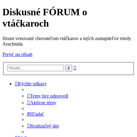
Diskusné FÓRUM o
vtáčkaroch
fórum venované chovateľom vtáčkarov a iných zastupiteľov triedy
Arachnida
Prejsť na obsah
Rozšírené
Hľadať
vyhľadávanie
Rýchle odkazy
Temy bez odpovedí
Aktívne témy
Hľadať
Realizačný tím