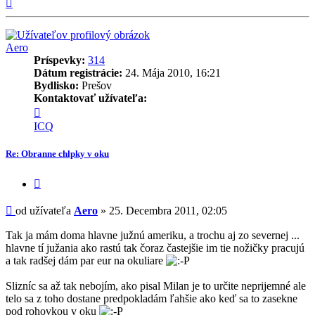
Hore
Aero
Príspevky:
314
Dátum registrácie:
24. Mája 2010, 16:21
Bydlisko:
Prešov
Kontaktovať užívateľa:
Kontaktné
informácie
ICQ
užívateľa
-
Re: Obranne chlpky v oku
Aero
Citovať
príspevok
Príspevok
od užívateľa
Aero
»
25. Decembra 2011, 02:05
Tak ja mám doma hlavne južnú ameriku, a trochu aj zo severnej ...
hlavne tí južania ako rastú tak čoraz častejšie im tie nožičky pracujú
a tak radšej dám par eur na okuliare
Slizníc sa až tak nebojím, ako pisal Milan je to určite neprijemné ale
telo sa z toho dostane predpokladám ľahšie ako keď sa to zasekne
pod rohovkou v oku