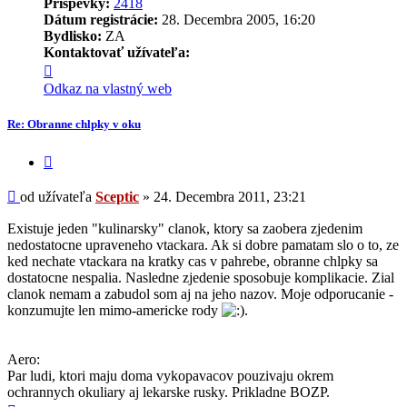
Príspevky:
2418
Dátum registrácie:
28. Decembra 2005, 16:20
Bydlisko:
ZA
Kontaktovať užívateľa:
Kontaktné
informácie
Odkaz na vlastný web
užívateľa
-
Re: Obranne chlpky v oku
Sceptic
Citovať
príspevok
Príspevok
od užívateľa
Sceptic
»
24. Decembra 2011, 23:21
Existuje jeden "kulinarsky" clanok, ktory sa zaobera zjedenim
nedostatocne upraveneho vtackara. Ak si dobre pamatam slo o to, ze
ked nechate vtackara na kratky cas v pahrebe, obranne chlpky sa
dostatocne nespalia. Nasledne zjedenie sposobuje komplikacie. Zial
clanok nemam a zabudol som aj na jeho nazov. Moje odporucanie -
konzumujte len mimo-americke rody
.
Aero:
Par ludi, ktori maju doma vykopavacov pouzivaju okrem
ochrannych okuliary aj lekarske rusky. Prikladne BOZP.