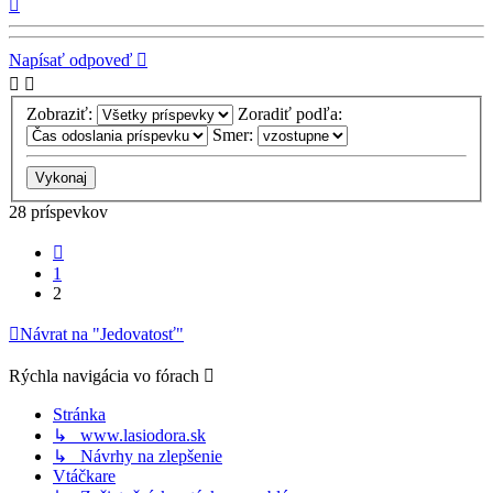
Hore
Napísať odpoveď
Zobraziť:
Zoradiť podľa:
Smer:
28 príspevkov
Predchádzajúci
1
2
Návrat na "Jedovatosť"
Rýchla navigácia vo fórach
Stránka
↳ www.lasiodora.sk
↳ Návrhy na zlepšenie
Vtáčkare