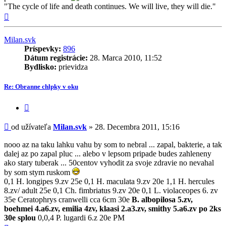
"The cycle of life and death continues. We will live, they will die."
Hore
Milan.svk
Príspevky:
896
Dátum registrácie:
28. Marca 2010, 11:52
Bydlisko:
prievidza
Re: Obranne chlpky v oku
Citovať
príspevok
Príspevok
od užívateľa
Milan.svk
»
28. Decembra 2011, 15:16
nooo az na taku lahku vahu by som to nebral ... zapal, bakterie, a tak
dalej az po zapal pluc ... alebo v lepsom pripade budes zahleneny
ako stary tuberak ... 50centov vyhodit za svoje zdravie no nevahal
by som stym ruskom
0,1 H. longipes 9.zv 25e 0,1 H. maculata 9.zv 20e 1,1 H. hercules
8.zv/ adult 25e 0,1 Ch. fimbriatus 9.zv 20e 0,1 L. violaceopes 6. zv
35e Ceratophrys cranwelli cca 6cm 30e
B. albopilosa 5.zv,
boehmei 4.a6.zv, emilia 4zv, klaasi 2.a3.zv, smithy 5.a6.zv po 2ks
30e splou
0,0,4 P. lugardi 6.z 20e PM