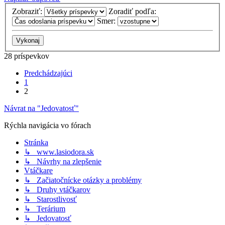
Zobraziť:
Zoradiť podľa:
Smer:
28 príspevkov
Predchádzajúci
1
2
Návrat na "Jedovatosť"
Rýchla navigácia vo fórach
Stránka
↳ www.lasiodora.sk
↳ Návrhy na zlepšenie
Vtáčkare
↳ Začiatočnícke otázky a problémy
↳ Druhy vtáčkarov
↳ Starostlivosť
↳ Terárium
↳ Jedovatosť