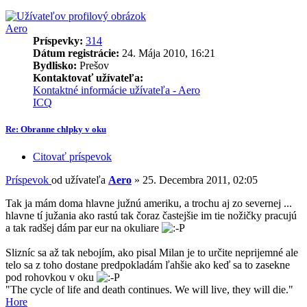
Aero
Príspevky:
314
Dátum registrácie:
24. Mája 2010, 16:21
Bydlisko:
Prešov
Kontaktovať užívateľa:
Kontaktné informácie užívateľa - Aero
ICQ
Re: Obranne chlpky v oku
Citovať príspevok
Príspevok
od užívateľa
Aero
»
25. Decembra 2011, 02:05
Tak ja mám doma hlavne južnú ameriku, a trochu aj zo severnej ...
hlavne tí južania ako rastú tak čoraz častejšie im tie nožičky pracujú
a tak radšej dám par eur na okuliare
Slizníc sa až tak nebojím, ako pisal Milan je to určite neprijemné ale
telo sa z toho dostane predpokladám ľahšie ako keď sa to zasekne
pod rohovkou v oku
"The cycle of life and death continues. We will live, they will die."
Hore