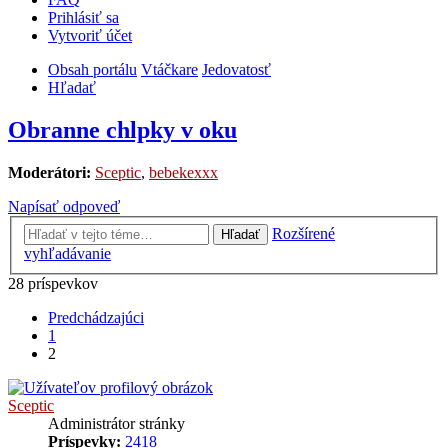
Prihlásiť sa
Vytvoriť účet
Obsah portálu
Vtáčkare
Jedovatosť
Hľadať
Obranne chlpky v oku
Moderátori:
Sceptic
,
bebekexxx
Napísať odpoveď
Rozšírené
Hľadať
vyhľadávanie
28 príspevkov
Predchádzajúci
1
2
Sceptic
Administrátor stránky
Príspevky:
2418