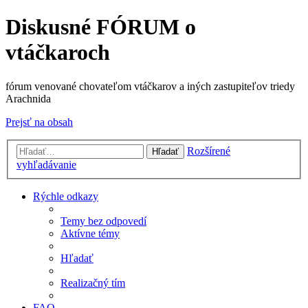
Diskusné FÓRUM o
vtáčkaroch
fórum venované chovateľom vtáčkarov a iných zastupiteľov triedy
Arachnida
Prejsť na obsah
Rozšírené
Hľadať
vyhľadávanie
Rýchle odkazy
Temy bez odpovedí
Aktívne témy
Hľadať
Realizačný tím
FAQ