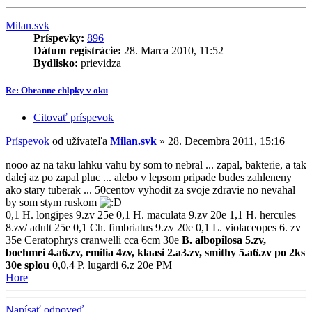
Milan.svk
Príspevky:
896
Dátum registrácie:
28. Marca 2010, 11:52
Bydlisko:
prievidza
Re: Obranne chlpky v oku
Citovať príspevok
Príspevok
od užívateľa
Milan.svk
»
28. Decembra 2011, 15:16
nooo az na taku lahku vahu by som to nebral ... zapal, bakterie, a tak
dalej az po zapal pluc ... alebo v lepsom pripade budes zahleneny
ako stary tuberak ... 50centov vyhodit za svoje zdravie no nevahal
by som stym ruskom
0,1 H. longipes 9.zv 25e 0,1 H. maculata 9.zv 20e 1,1 H. hercules
8.zv/ adult 25e 0,1 Ch. fimbriatus 9.zv 20e 0,1 L. violaceopes 6. zv
35e Ceratophrys cranwelli cca 6cm 30e
B. albopilosa 5.zv,
boehmei 4.a6.zv, emilia 4zv, klaasi 2.a3.zv, smithy 5.a6.zv po 2ks
30e splou
0,0,4 P. lugardi 6.z 20e PM
Hore
Napísať odpoveď