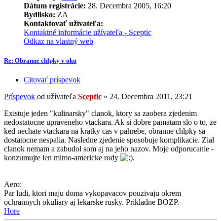
Dátum registrácie:
28. Decembra 2005, 16:20
Bydlisko:
ZA
Kontaktovať užívateľa:
Kontaktné informácie užívateľa - Sceptic
Odkaz na vlastný web
Re: Obranne chlpky v oku
Citovať príspevok
Príspevok
od užívateľa
Sceptic
»
24. Decembra 2011, 23:21
Existuje jeden "kulinarsky" clanok, ktory sa zaobera zjedenim
nedostatocne upraveneho vtackara. Ak si dobre pamatam slo o to, ze
ked nechate vtackara na kratky cas v pahrebe, obranne chlpky sa
dostatocne nespalia. Nasledne zjedenie sposobuje komplikacie. Zial
clanok nemam a zabudol som aj na jeho nazov. Moje odporucanie -
konzumujte len mimo-americke rody
.
Aero:
Par ludi, ktori maju doma vykopavacov pouzivaju okrem
ochrannych okuliary aj lekarske rusky. Prikladne BOZP.
Hore