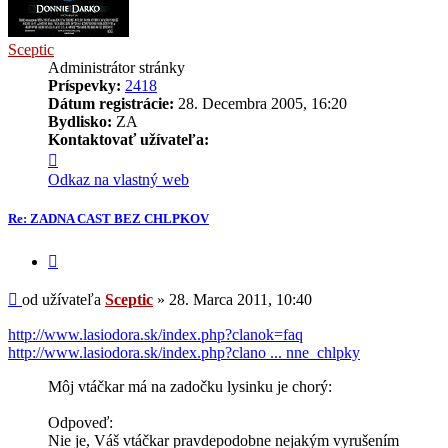
Sceptic
Administrátor stránky
Príspevky:
2418
Dátum registrácie:
28. Decembra 2005, 16:20
Bydlisko:
ZA
Kontaktovať užívateľa:
Kontaktné
informácie
Odkaz na vlastný web
užívateľa
-
Re: ZADNA CAST BEZ CHLPKOV
Sceptic
Citovať
príspevok
Príspevok
od užívateľa
Sceptic
»
28. Marca 2011, 10:40
http://www.lasiodora.sk/index.php?clanok=faq
http://www.lasiodora.sk/index.php?clano ... nne_chlpky
Môj vtáčkar má na zadočku lysinku je chorý:
Odpoveď:
Nie je, Váš vtáčkar pravdepodobne nejakým vyrušením