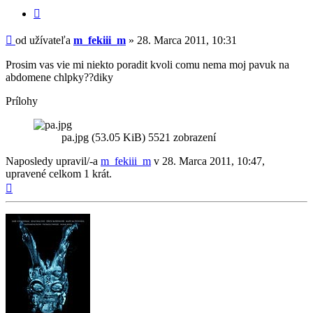
Citovať
príspevok
Príspevok
od užívateľa
m_fekiii_m
»
28. Marca 2011, 10:31
Prosim vas vie mi niekto poradit kvoli comu nema moj pavuk na
abdomene chlpky??diky
Prílohy
pa.jpg (53.05 KiB) 5521 zobrazení
Naposledy upravil/-a
m_fekiii_m
v 28. Marca 2011, 10:47,
upravené celkom 1 krát.
Hore