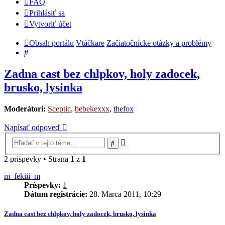
FAQ
Prihlásiť sa
Vytvoriť účet
Obsah portálu
Vtáčkare
Začiatočnícke otázky a problémy
Hľadať
Zadna cast bez chlpkov, holy zadocek,
brusko, lysinka
Moderátori:
Sceptic
,
bebekexxx
,
thefox
Napísať odpoveď
Rozšírené
Hľadať
vyhľadávanie
2 príspevky • Strana
1
z
1
m_fekiii_m
Príspevky:
1
Dátum registrácie:
28. Marca 2011, 10:29
Zadna cast bez chlpkov, holy zadocek, brusko, lysinka