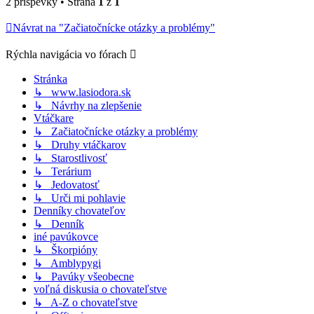
2 príspevky • Strana
1
z
1
Návrat na "Začiatočnícke otázky a problémy"
Rýchla navigácia vo fórach
Stránka
↳ www.lasiodora.sk
↳ Návrhy na zlepšenie
Vtáčkare
↳ Začiatočnícke otázky a problémy
↳ Druhy vtáčkarov
↳ Starostlivosť
↳ Terárium
↳ Jedovatosť
↳ Urči mi pohlavie
Denníky chovateľov
↳ Denník
iné pavúkovce
↳ Škorpióny
↳ Amblypygi
↳ Pavúky všeobecne
voľná diskusia o chovateľstve
↳ A-Z o chovateľstve