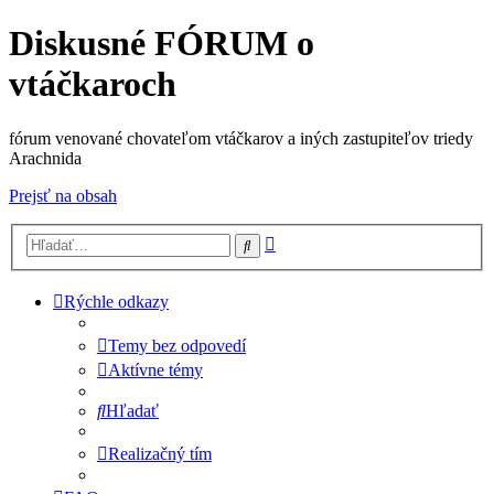
Diskusné FÓRUM o
vtáčkaroch
fórum venované chovateľom vtáčkarov a iných zastupiteľov triedy
Arachnida
Prejsť na obsah
Rozšírené
Hľadať
vyhľadávanie
Rýchle odkazy
Temy bez odpovedí
Aktívne témy
Hľadať
Realizačný tím