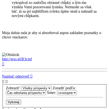
vykopával zo zadočku obranné chĺpky a tým mu
vznikla Vami pozorovaná lysinka. Nemusíte sa však
báť, tá sa pri najbližšom zvleku úplne stratí a nahradí sa
novými chĺpkami.
Moja dalsia rada je aby si absorboval aspon zakladne poznatky o
chove vtackarov.
http://goo.gl/B3cmf
Hore
Napísať odpoveď
Zobraziť:
Zoradiť podľa:
Smer: