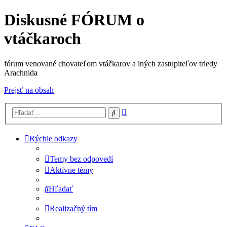
Diskusné FÓRUM o
vtáčkaroch
fórum venované chovateľom vtáčkarov a iných zastupiteľov triedy
Arachnida
Prejsť na obsah
Rozšírené
Hľadať
vyhľadávanie
Rýchle odkazy
Temy bez odpovedí
Aktívne témy
Hľadať
Realizačný tím