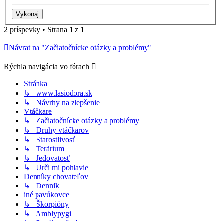
2 príspevky • Strana
1
z
1
Návrat na "Začiatočnícke otázky a problémy"
Rýchla navigácia vo fórach
Stránka
↳ www.lasiodora.sk
↳ Návrhy na zlepšenie
Vtáčkare
↳ Začiatočnícke otázky a problémy
↳ Druhy vtáčkarov
↳ Starostlivosť
↳ Terárium
↳ Jedovatosť
↳ Urči mi pohlavie
Denníky chovateľov
↳ Denník
iné pavúkovce
↳ Škorpióny
↳ Amblypygi