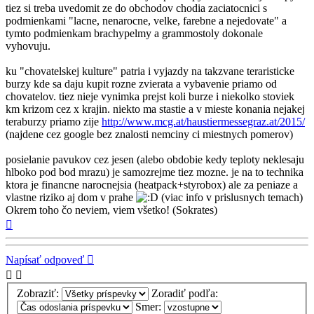
tiez si treba uvedomit ze do obchodov chodia zaciatocnici s
podmienkami "lacne, nenarocne, velke, farebne a nejedovate" a
tymto podmienkam brachypelmy a grammostoly dokonale
vyhovuju.
ku "chovatelskej kulture" patria i vyjazdy na takzvane teraristicke
burzy kde sa daju kupit rozne zvierata a vybavenie priamo od
chovatelov. tiez nieje vynimka prejst koli burze i niekolko stoviek
km krizom cez x krajin. niekto ma stastie a v mieste konania nejakej
teraburzy priamo zije
http://www.mcg.at/haustiermessegraz.at/2015/
(najdene cez google bez znalosti nemciny ci miestnych pomerov)
posielanie pavukov cez jesen (alebo obdobie kedy teploty neklesaju
hlboko pod bod mrazu) je samozrejme tiez mozne. je na to technika
ktora je financne narocnejsia (heatpack+styrobox) ale za peniaze a
vlastne riziko aj dom v prahe
(viac info v prislusnych temach)
Okrem toho čo neviem, viem všetko! (Sokrates)
Hore
Napísať odpoveď
Zobraziť:
Zoradiť podľa:
Smer: