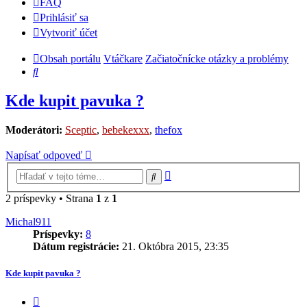
FAQ
Prihlásiť sa
Vytvoriť účet
Obsah portálu
Vtáčkare
Začiatočnícke otázky a problémy
Hľadať
Kde kupit pavuka ?
Moderátori:
Sceptic
,
bebekexxx
,
thefox
Napísať odpoveď
Rozšírené
Hľadať
vyhľadávanie
2 príspevky • Strana
1
z
1
Michal911
Príspevky:
8
Dátum registrácie:
21. Októbra 2015, 23:35
Kde kupit pavuka ?
Citovať