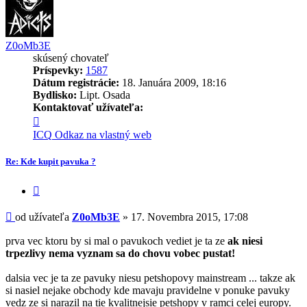
Z0oMb3E
skúsený chovateľ
Príspevky:
1587
Dátum registrácie:
18. Januára 2009, 18:16
Bydlisko:
Lipt. Osada
Kontaktovať užívateľa:
Kontaktné
informácie
ICQ
Odkaz na vlastný web
užívateľa
-
Re: Kde kupit pavuka ?
Z0oMb3E
Citovať
príspevok
Príspevok
od užívateľa
Z0oMb3E
»
17. Novembra 2015, 17:08
prva vec ktoru by si mal o pavukoch vediet je ta ze
ak niesi
trpezlivy nema vyznam sa do chovu vobec pustat!
dalsia vec je ta ze pavuky niesu petshopovy mainstream ... takze ak
si nasiel nejake obchody kde mavaju pravidelne v ponuke pavuky
vedz ze si narazil na tie kvalitnejsie petshopy v ramci celej europy.