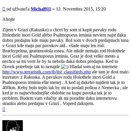
príspevok
Príspevok
od užívateľa
Michal911
»
12. Novembra 2015, 15:20
Ahojte
Zijem v Grazi (Rakusko) a chcel by som si kupit pavuky rodu
Holothele incei Gold alebo Psalmopoeus irminia neviem najst daku
dobru predajnu kde maju pavuky. Bol som v dvoch predajniach tuna
v Grazi kde maju par pavukov atd.. všade maju len rod:
Brachypelma, grammostola rosea. Ale nikde nemaju rod Holothele
incei Gold ani Psalmopoeus irminia. Graz je dost velke mesto a
nechce sa mi verit že by tu nebola daka dobra predajna. Ked to
človek potrebuje tak to nenajde
Hladal som aj na internete
http://www.terraristik.com/tb/list_classifieds.php
ale tam je dost malo
inzeratov z Rakuska. A pavukov rodu Holothele incei Gold a
Psalmopoeus irminia ešte menej . A ked aj dakeho najdem tak je to
400km. Keby bolo teplo tak by mi to poslali poštou z Nemecka , ale
ked je to najnevhodnejšie obdobie na kupu pavuka tak je to
problem. Budem vam vdačny ak mi poradite daku internetovu
stranku alebo predajnu v Grazi . Vopred dakujem.
Hore