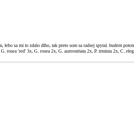
m, lebo sa mi to zdalo dlho, tak preto som sa radsej spytal. budem potom
 G. rosea 'red' 3x, G. rosea 2x, G. aureostriata 2x, P. irminia 2x, C. ele