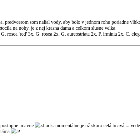
 sa. predvcerom som nalial vody, aby bolo v jednom rohu poriadne vlhko
retocila na nohy. je z nej krasna dama a celkom slusne velka.
 G. rosea 'red' 3x, G. rosea 2x, G. aureostriata 2x, P. irminia 2x, C. ele
o postupne tmavne
momentálne je už skoro celá tmavá ... vede
a dáma