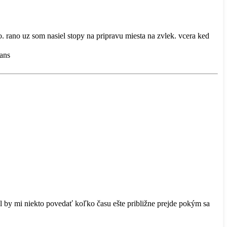
. rano uz som nasiel stopy na pripravu miesta na zvlek. vcera ked
gans
l by mi niekto povedať koľko času ešte približne prejde pokým sa