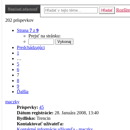
Napísať odpoveď
Rozšír
Hľadať
202 príspevkov
Strana
7
z
9
Prejsť na stránku:
Predchádzajúci
1
…
5
6
7
8
9
Ďalšia
maczky
Príspevky:
45
Dátum registrácie:
28. Januára 2008, 13:40
Bydlisko:
Trencin
Kontaktovať užívateľa:
Kontaktné informácie užívateľa - maczky