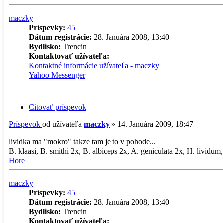
maczky
Príspevky:
45
Dátum registrácie:
28. Januára 2008, 13:40
Bydlisko:
Trencin
Kontaktovať užívateľa:
Kontaktné informácie užívateľa - maczky
Yahoo Messenger
Citovať príspevok
Príspevok
od užívateľa
maczky
»
14. Januára 2009, 18:47
lividka ma "mokro" takze tam je to v pohode...
B. klaasi, B. smithi 2x, B. albiceps 2x, A. geniculata 2x, H. lividum,
Hore
maczky
Príspevky:
45
Dátum registrácie:
28. Januára 2008, 13:40
Bydlisko:
Trencin
Kontaktovať užívateľa: