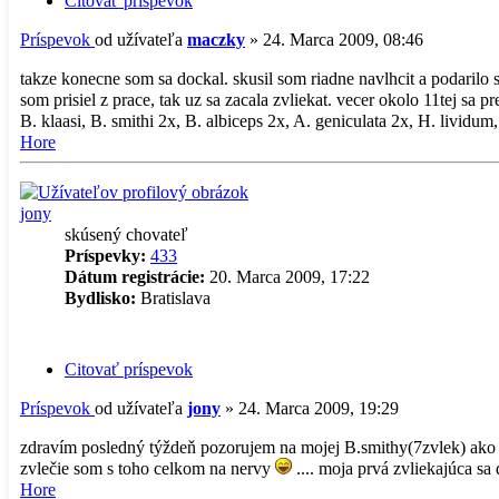
Citovať príspevok
Príspevok
od užívateľa
maczky
»
24. Marca 2009, 08:46
takze konecne som sa dockal. skusil som riadne navlhcit a podarilo
som prisiel z prace, tak uz sa zacala zvliekat. vecer okolo 11tej sa p
B. klaasi, B. smithi 2x, B. albiceps 2x, A. geniculata 2x, H. lividum,
Hore
jony
skúsený chovateľ
Príspevky:
433
Dátum registrácie:
20. Marca 2009, 17:22
Bydlisko:
Bratislava
Citovať príspevok
Príspevok
od užívateľa
jony
»
24. Marca 2009, 19:29
zdravím posledný týždeň pozorujem na mojej B.smithy(7zvlek) ak
zvlečie som s toho celkom na nervy
.... moja prvá zvliekajúca s
Hore