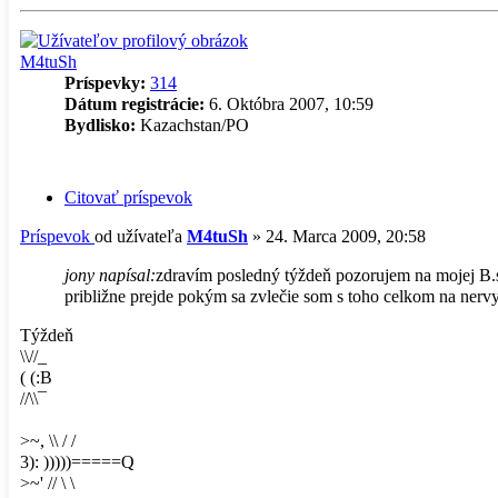
M4tuSh
Príspevky:
314
Dátum registrácie:
6. Októbra 2007, 10:59
Bydlisko:
Kazachstan/PO
Citovať príspevok
Príspevok
od užívateľa
M4tuSh
»
24. Marca 2009, 20:58
jony napísal:
zdravím posledný týždeň pozorujem na mojej B
približne prejde pokým sa zvlečie som s toho celkom na nerv
Týždeň
\\//_
( (:B
//\\¯
>~, \\ / /
3): )))))=====Q
>~' // \ \