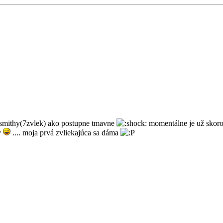
.smithy(7zvlek) ako postupne tmavne
momentálne je už skoro 
y
.... moja prvá zvliekajúca sa dáma