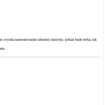
ne zvysila namontovanim silnejsej ziarovky. pokial bude treba, tak
gans