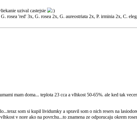
vliekanie uzival castejsie
 G. rosea 'red' 3x, G. rosea 2x, G. aureostriata 2x, P. irminia 2x, C. ele
datumami mam doma... teplota 23 cca a vlhkost 50-65%. ale ked tak v
..teraz som si kupil lividumky a spravil som o nich resers na lasiodore
vlhkost v nore ako na povrchu...to znamena ze odporucaju okrem rosenia 