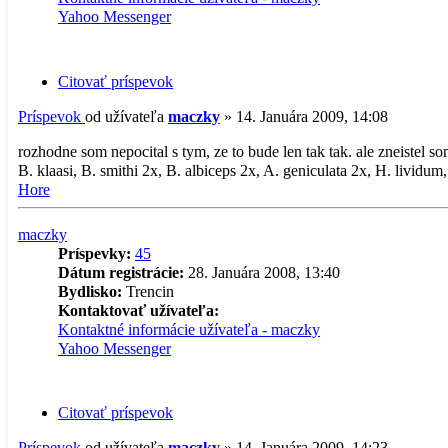
Yahoo Messenger
Citovať príspevok
Príspevok
od užívateľa
maczky
»
14. Januára 2009, 14:08
rozhodne som nepocital s tym, ze to bude len tak tak. ale zneistel so
B. klaasi, B. smithi 2x, B. albiceps 2x, A. geniculata 2x, H. lividum,
Hore
maczky
Príspevky:
45
Dátum registrácie:
28. Januára 2008, 13:40
Bydlisko:
Trencin
Kontaktovať užívateľa:
Kontaktné informácie užívateľa - maczky
Yahoo Messenger
Citovať príspevok
Príspevok
od užívateľa
maczky
»
14. Januára 2009, 14:23