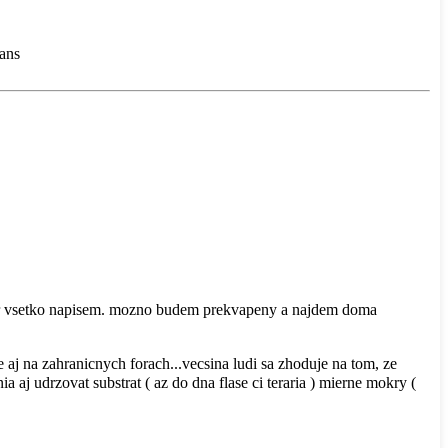
gans
ecer vsetko napisem. mozno budem prekvapeny a najdem doma
 aj na zahranicnych forach...vecsina ludi sa zhoduje na tom, ze
aj udrzovat substrat ( az do dna flase ci teraria ) mierne mokry (