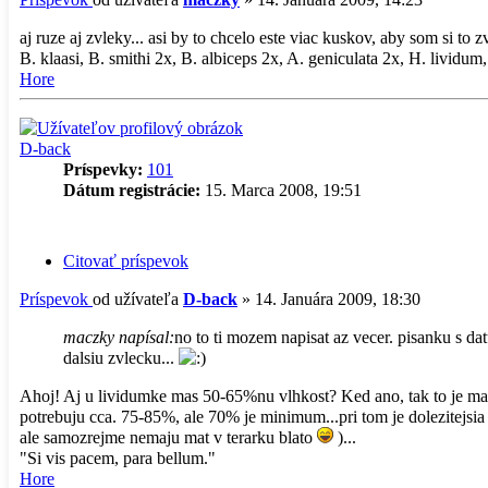
aj ruze aj zvleky... asi by to chcelo este viac kuskov, aby som si to z
B. klaasi, B. smithi 2x, B. albiceps 2x, A. geniculata 2x, H. lividum,
Hore
D-back
Príspevky:
101
Dátum registrácie:
15. Marca 2008, 19:51
Citovať príspevok
Príspevok
od užívateľa
D-back
»
14. Januára 2009, 18:30
maczky napísal:
no to ti mozem napisat az vecer. pisanku s 
dalsiu zvlecku...
Ahoj! Aj u lividumke mas 50-65%nu vlhkost? Ked ano, tak to je malo.
potrebuju cca. 75-85%, ale 70% je minimum...pri tom je dolezitejsia 
ale samozrejme nemaju mat v terarku blato
)...
"Si vis pacem, para bellum."
Hore