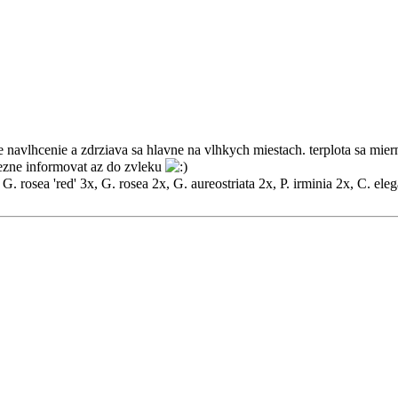
e navlhcenie a zdrziava sa hlavne na vlhkych miestach. terplota sa mier
bezne informovat az do zvleku
 G. rosea 'red' 3x, G. rosea 2x, G. aureostriata 2x, P. irminia 2x, C. ele