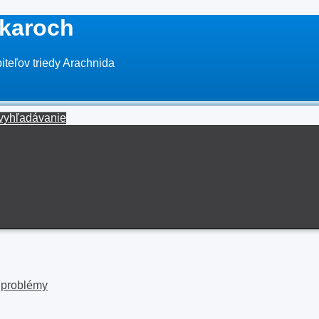
karoch
teľov triedy Arachnida
vyhľadávanie
 problémy