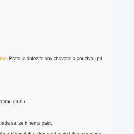
 ine
. Preto je dolezite aby chovatelia pouzivali pri
istemu druhu.
ada sa, ze k nemu patri.
hov. Chovatelia, ktori predavaju takto oznacene