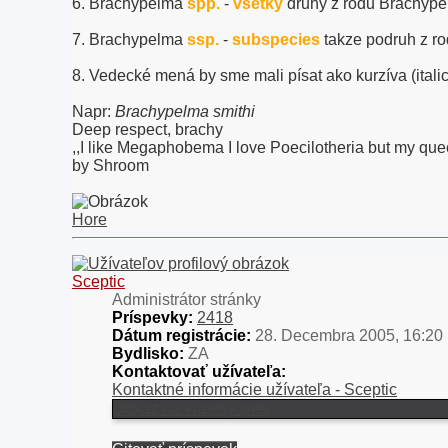
6. Brachypelma
spp.
-
všetky
druhy z rodu Brachyp
7. Brachypelma
ssp.
-
subspecies
takze podruh z r
8. Vedecké mená by sme mali písat ako kurzíva (italic
Napr:
Brachypelma smithi
Deep respect, brachy
,,I like Megaphobema I love Poecilotheria but my qu
by Shroom
Hore
Sceptic
Administrátor stránky
Príspevky:
2418
Dátum registrácie:
28. Decembra 2005, 16:20
Bydlisko:
ZA
Kontaktovať užívateľa:
Kontaktné informácie užívateľa - Sceptic
Odkaz na vlastný web