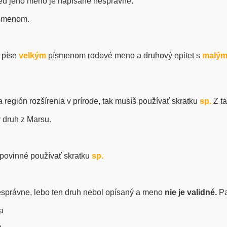
 ked jeho meno je napísané nesprávne.
smenom.
 píse
velkým
písmenom rodové meno a druhový epitet s
malý
región rozšírenia v prírode, tak musíš používať skratku
sp.
Z ta
 druh z Marsu.
 povinné používať skratku
sp.
nesprávne, lebo ten druh nebol opísaný a meno
nie je validné.
Pa
a