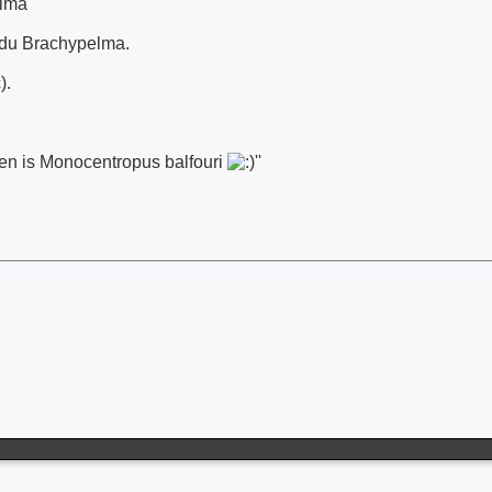
elma
odu Brachypelma.
).
een is Monocentropus balfouri
''