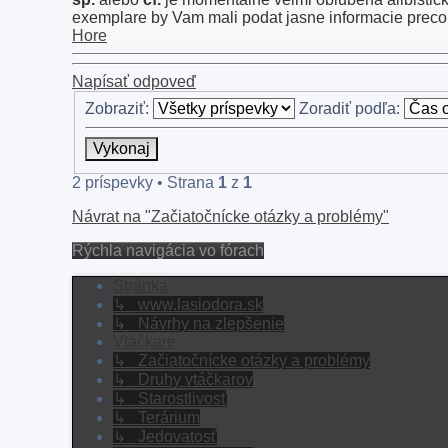
exemplare by Vam mali podat jasne informacie preco 
Hore
Napísať odpoveď
Zobraziť:
Zoradiť podľa:
2 príspevky • Strana
1
z
1
Návrat na "Začiatočnícke otázky a problémy"
Rýchla navigácia vo fórach
Stránka
↳ www.lasiodora.sk
↳ Návrhy na zlepšenie
Vtáčkare
↳ Začiatočnícke otázky a problémy
↳ Druhy vtáčkarov
↳ Starostlivosť
↳ Terárium
↳ Jedovatosť