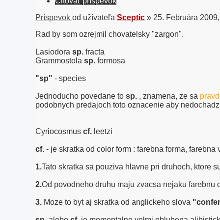
Citovať príspevok
Príspevok
od užívateľa
Sceptic
»
25. Februára 2009,
Rad by som ozrejmil chovatelsky "zargon".
Lasiodora
sp.
fracta
Grammostola
sp.
formosa
"sp"
- species
Jednoducho povedane to
sp.
, znamena, ze sa
prav
podobnych predajoch toto oznacenie aby nedochadzal
Cyriocosmus
cf.
leetzi
cf.
- je skratka od color form : farebna forma, farebna 
1.
Tato skratka sa pouziva hlavne pri druhoch, ktore 
2.
Od povodneho druhu maju zvacsa nejaku farebnu 
3.
Moze to byt aj skratka od anglickeho slova
"confe
sp.
alebo
cf.
je momentalne velmi oblubena alibistick