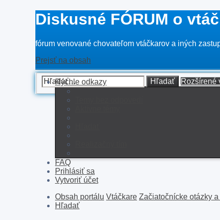
Diskusné FÓRUM o vtáč
fórum venované chovateľom vtáčkarov a iných zastupi
Prejsť na obsah
Hľadať
Rozšírené 
Rýchle odkazy
Temy bez odpovedí
Aktívne témy
Hľadať
Realizačný tím
FAQ
Prihlásiť sa
Vytvoriť účet
Obsah portálu
Vtáčkare
Začiatočnícke otázky a
Hľadať