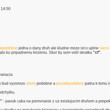
 14:50
depodobne
jedna o dany druh ale kludne moze ist o uplne
nieco
o ku pripadnemu krizeniu. Skor by som volil skratku
"cf"
.
variacia
su bud vyzorovo
skoro
podobne a
pravdepodobne
patria k tomu 
odchylku.
r"
- pavuk caka na porovnanie z uz existujucim druhom a prepokl
a skratka na ponukanie krizencov a taxonomicky nejastnych dru