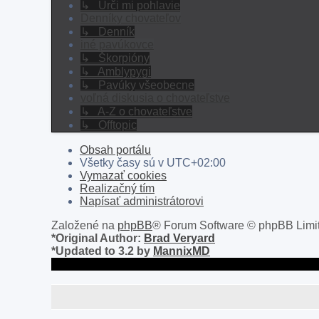
↳ Urči mi pohlavie
Denníky chovateľov
↳ Denník
iné pavúkovce
↳ Škorpióny
↳ Amblypygi
↳ Pavúky všeobecne
voľná diskusia o chovateľstve
↳ A-Z o chovateľstve
↳ Offtopic
Obsah portálu
Všetky časy sú v
UTC+02:00
Vymazať cookies
Realizačný tím
Napísať administrátorovi
Založené na
phpBB
® Forum Software © phpBB Limi
*
Original Author:
Brad Veryard
*
Updated to 3.2 by
MannixMD