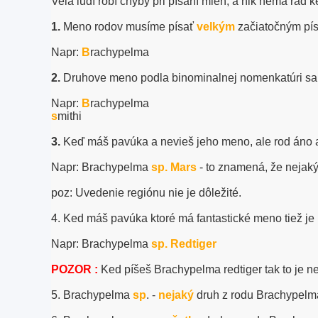
Vela ludí robí chyby pri písaní mien, a nik nemá rád
1.
Meno rodov musíme písať
velkým
začiatočným pí
Napr:
B
rachypelma
2.
Druhove meno podla binominalnej nomenkatúri sa
Napr:
B
rachypelma
s
mithi
3.
Keď máš pavúka a nevieš jeho meno, ale rod áno a 
Napr: Brachypelma
sp. Mars
- to znamená, že nejaký
poz: Uvedenie regiónu nie je dôležité.
4. Ked máš pavúka ktoré má fantastické meno tiež je
Napr: Brachypelma
sp. Redtiger
POZOR :
Ked píšeš Brachypelma redtiger tak to je 
5. Brachypelma
sp
. -
nejaký
druh z rodu Brachypelm