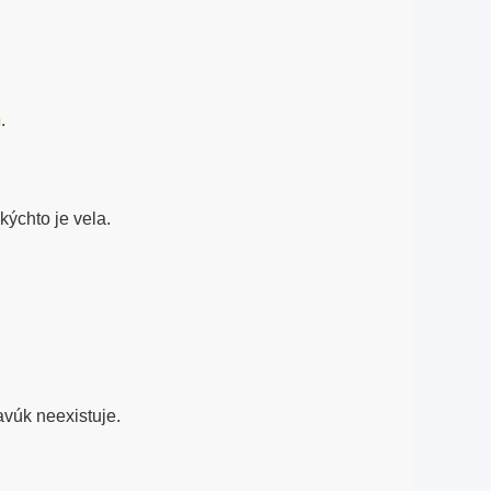
m
.
kýchto je vela.
vúk neexistuje.