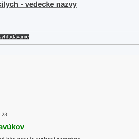
cilych - vedecke nazvy
vyhľadávanie
7:23
pavúkov