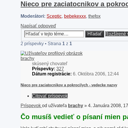
Nieco pre zaciatocnikov a pokro
Moderátori:
Sceptic
,
bebekexxx
,
thefox
Napísať odpoveď
Hľadať
Rozšírené 
2 príspevky • Strana
1
z
1
brachy
skúsený chovateľ
Príspevky:
327
Dátum registrácie:
6. Októbra 2006, 12:44
Nieco pre zaciatocnikov a pokrocilych - vedecke nazvy
Citovať príspevok
Príspevok
od užívateľa
brachy
»
4. Januára 2008, 1
Čo musíš vedieť o písaní mien 