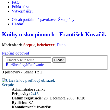
FAQ
Prihlásiť sa
Vytvoriť účet
Obsah portálu
iné pavúkovce
Škorpióny
Hľadať
Knihy o skorpionoch - František Kovařík
Moderátori:
Sceptic
,
bebekexxx
,
Dudo
Napísať odpoveď
Hľadať
Rozšírené vyhľadávanie
3 príspevky • Strana
1
z
1
Sceptic
Administrátor stránky
Príspevky:
2418
Dátum registrácie:
28. Decembra 2005, 16:20
Bydlisko:
ZA
Kontaktovať užívateľa: