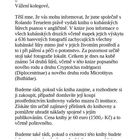
Vážení kolegové,
Těší mne, že vás mohu informovat, že jsme společně s
Rolando Teruelem právě vydali knihu o kubánských
štírech psanou v angličtině. V knize jsou informace o
všech kubánských druzích včetně mapek jejich výskytu
a 636 barevných fotografií zachycujících všechny
kubánské štíry mimo jiné v jejich životním prostředí a
to i při páření a péči o potomstvo. Za pozornost určitě
stojí také fotografie lokalit. Celkem je dnes na kubě
známo 54 druhů štírů, včetně v této knize popsaného
nového rodu a druhu Cryptoiclus rodriguezi
(Diplocentrinae) a nového druhu rodu Microtityus
(Buthidae).
Budeme rádi, pokud vás kniha zaujme, a rozhodnete si
ji zakoupit, případně domluvíte její koupi
prostřednictvím knihovny vašeho muzea či instituce.
Získáte tím určitě zajímavý přírůstek do knihovny a
pomůžete uhradit náklady spojené s jejím
publikováním. Cena knihy je 60 euro (1500,- Kč) a to
včetně poštovného.
Budeme také rádi, pokud o existenci této knihy budete