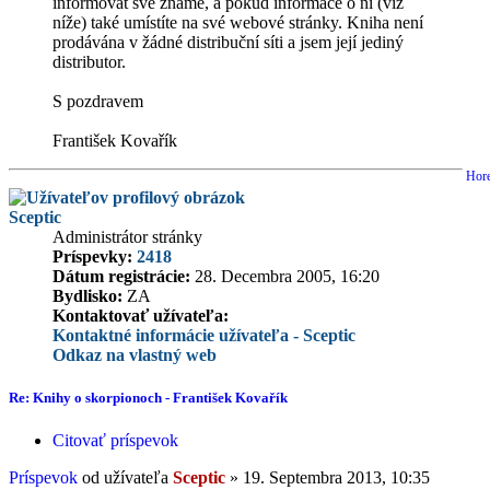
informovat své známé, a pokud informace o ní (viz
níže) také umístíte na své webové stránky. Kniha není
prodávána v žádné distribuční síti a jsem její jediný
distributor.
S pozdravem
František Kovařík
Hor
Sceptic
Administrátor stránky
Príspevky:
2418
Dátum registrácie:
28. Decembra 2005, 16:20
Bydlisko:
ZA
Kontaktovať užívateľa:
Kontaktné informácie užívateľa - Sceptic
Odkaz na vlastný web
Re: Knihy o skorpionoch - František Kovařík
Citovať príspevok
Príspevok
od užívateľa
Sceptic
»
19. Septembra 2013, 10:35