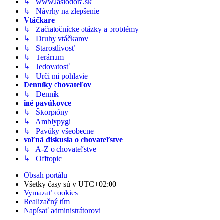
↳ www.lasiodora.sk
↳ Návrhy na zlepšenie
Vtáčkare
↳ Začiatočnícke otázky a problémy
↳ Druhy vtáčkarov
↳ Starostlivosť
↳ Terárium
↳ Jedovatosť
↳ Urči mi pohlavie
Denníky chovateľov
↳ Denník
iné pavúkovce
↳ Škorpióny
↳ Amblypygi
↳ Pavúky všeobecne
voľná diskusia o chovateľstve
↳ A-Z o chovateľstve
↳ Offtopic
Obsah portálu
Všetky časy sú v
UTC+02:00
Vymazať cookies
Realizačný tím
Napísať administrátorovi