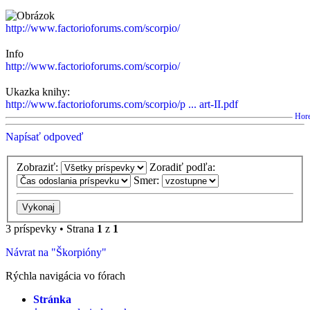
http://www.factorioforums.com/scorpio/
Info
http://www.factorioforums.com/scorpio/
Ukazka knihy:
http://www.factorioforums.com/scorpio/p ... art-II.pdf
Hor
Napísať odpoveď
Zobraziť:
Zoradiť podľa:
Smer:
3 príspevky • Strana
1
z
1
Návrat na "Škorpióny"
Rýchla navigácia vo fórach
Stránka