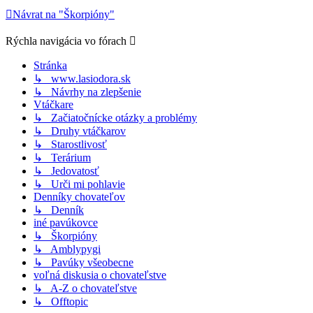
Návrat na "Škorpióny"
Rýchla navigácia vo fórach
Stránka
↳ www.lasiodora.sk
↳ Návrhy na zlepšenie
Vtáčkare
↳ Začiatočnícke otázky a problémy
↳ Druhy vtáčkarov
↳ Starostlivosť
↳ Terárium
↳ Jedovatosť
↳ Urči mi pohlavie
Denníky chovateľov
↳ Denník
iné pavúkovce
↳ Škorpióny
↳ Amblypygi
↳ Pavúky všeobecne
voľná diskusia o chovateľstve
↳ A-Z o chovateľstve
↳ Offtopic