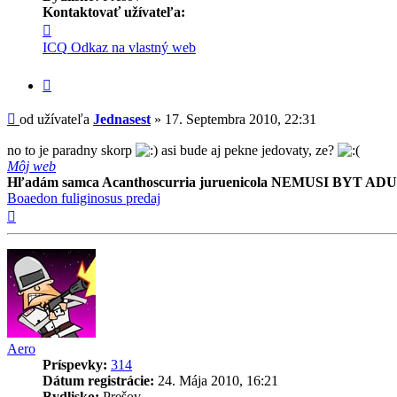
Kontaktovať užívateľa:
Kontaktné
informácie
ICQ
Odkaz na vlastný web
užívateľa
-
Citovať
Jednasest
príspevok
Príspevok
od užívateľa
Jednasest
»
17. Septembra 2010, 22:31
no to je paradny skorp
asi bude aj pekne jedovaty, ze?
Môj web
Hľadám samca Acanthoscurria juruenicola NEMUSI BYT ADU
Boaedon fuliginosus predaj
Hore
Aero
Príspevky:
314
Dátum registrácie:
24. Mája 2010, 16:21
Bydlisko:
Prešov