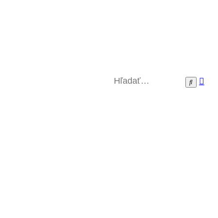
Roz
Hľadať
vyh