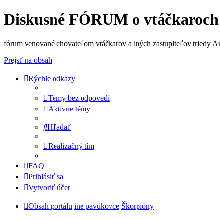
Diskusné FÓRUM o vtáčkaroch
fórum venované chovateľom vtáčkarov a iných zastupiteľov triedy A
Prejsť na obsah
Rýchle odkazy
Temy bez odpovedí
Aktívne témy
Hľadať
Realizačný tím
FAQ
Prihlásiť sa
Vytvoriť účet
Obsah portálu
iné pavúkovce
Škorpióny