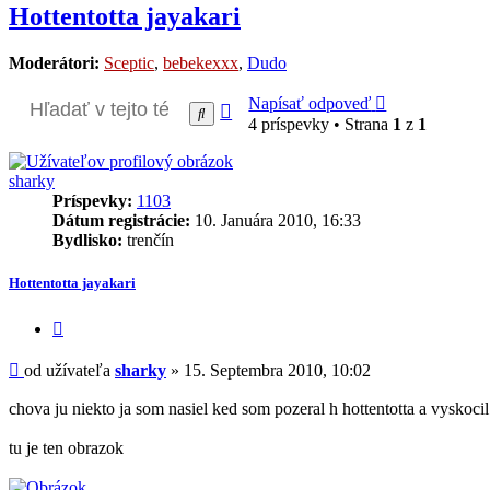
Hottentotta jayakari
Moderátori:
Sceptic
,
bebekexxx
,
Dudo
Napísať odpoveď
Rozšírené
Hľadať
4 príspevky • Strana
1
z
1
vyhľadávanie
sharky
Príspevky:
1103
Dátum registrácie:
10. Januára 2010, 16:33
Bydlisko:
trenčín
Hottentotta jayakari
Citovať
príspevok
Príspevok
od užívateľa
sharky
»
15. Septembra 2010, 10:02
chova ju niekto ja som nasiel ked som pozeral h hottentotta a vyskoci
tu je ten obrazok