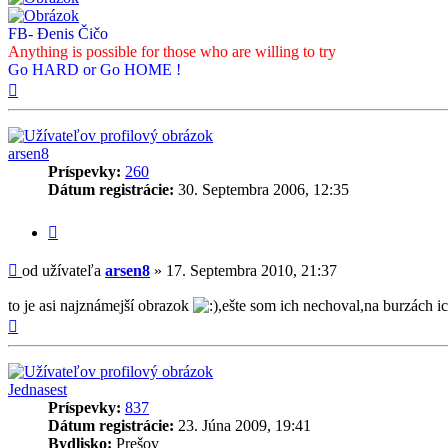
FB- Đenis Čičo
Anything is possible for those who are willing to try
Go HARD or Go HOME !
Hore
arsen8
Príspevky:
260
Dátum registrácie:
30. Septembra 2006, 12:35
Citovať
príspevok
Príspevok
od užívateľa
arsen8
»
17. Septembra 2010, 21:37
to je asi najznámejší obrazok
,ešte som ich nechoval,na burzách ic
Hore
Jednasest
Príspevky:
837
Dátum registrácie:
23. Júna 2009, 19:41
Bydlisko:
Prešov