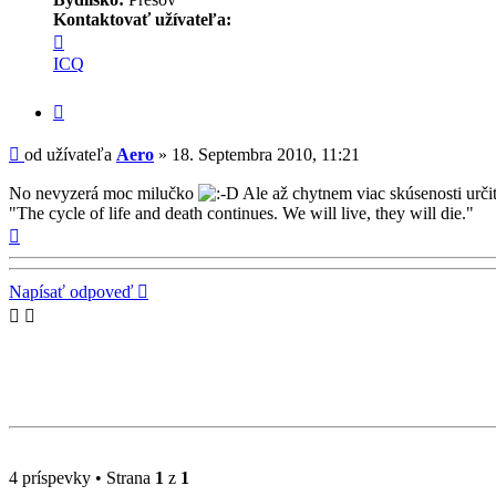
Kontaktovať užívateľa:
Kontaktné
informácie
ICQ
užívateľa
-
Citovať
Aero
príspevok
Príspevok
od užívateľa
Aero
»
18. Septembra 2010, 11:21
No nevyzerá moc milučko
Ale až chytnem viac skúsenosti určit
"The cycle of life and death continues. We will live, they will die."
Hore
Napísať odpoveď
4 príspevky • Strana
1
z
1