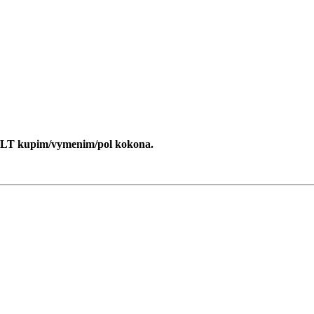
LT kupim/vymenim/pol kokona.