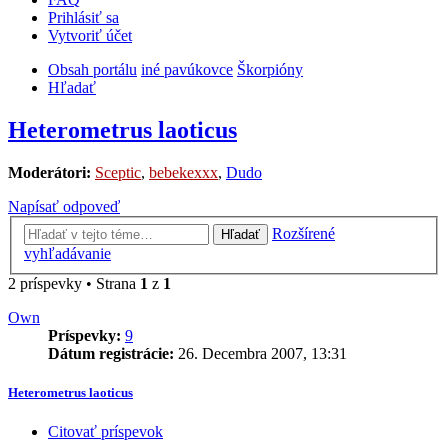
Prihlásiť sa
Vytvoriť účet
Obsah portálu
iné pavúkovce
Škorpióny
Hľadať
Heterometrus laoticus
Moderátori:
Sceptic
,
bebekexxx
,
Dudo
Napísať odpoveď
Rozšírené
Hľadať
vyhľadávanie
2 príspevky • Strana
1
z
1
Own
Príspevky:
9
Dátum registrácie:
26. Decembra 2007, 13:31
Heterometrus laoticus
Citovať príspevok