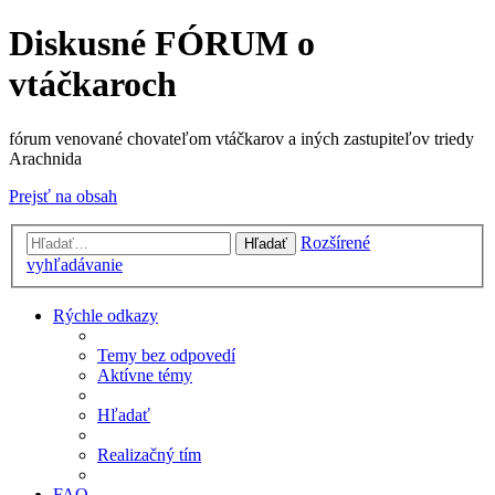
Diskusné FÓRUM o
vtáčkaroch
fórum venované chovateľom vtáčkarov a iných zastupiteľov triedy
Arachnida
Prejsť na obsah
Rozšírené
Hľadať
vyhľadávanie
Rýchle odkazy
Temy bez odpovedí
Aktívne témy
Hľadať
Realizačný tím
FAQ