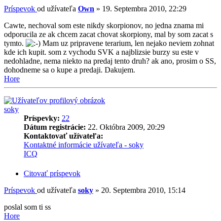
Príspevok
od užívateľa
Own
»
19. Septembra 2010, 22:29
Cawte, nechoval som este nikdy skorpionov, no jedna znama mi
odporucila ze ak chcem zacat chovat skorpiony, mal by som zacat s
tymto.
Mam uz pripravene terarium, len nejako neviem zohnat
kde ich kupit. som z vychodu SVK a najblizsie burzy su este v
nedohladne, nema niekto na predaj tento druh? ak ano, prosim o SS,
dohodneme sa o kupe a predaji. Dakujem.
Hore
soky
Príspevky:
22
Dátum registrácie:
22. Októbra 2009, 20:29
Kontaktovať užívateľa:
Kontaktné informácie užívateľa - soky
ICQ
Citovať príspevok
Príspevok
od užívateľa
soky
»
20. Septembra 2010, 15:14
poslal som ti ss
Hore