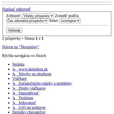
Napísať odpoveď
Zobraziť:
Zoradiť podľa:
Smer:
2 príspevky • Strana
1
z
1
Návrat na "Škorpióny"
Rýchla navigácia vo fórach
Stránka
↳ www.lasiodora.sk
↳ Návrhy na zlepšenie
Vtáčkare
↳ Začiatočnícke otázky a problémy
↳ Druhy vtáčkarov
↳ Starostlivosť
↳ Terárium
↳ Jedovatosť
↳ Urči mi pohlavie
Denníky chovateľov