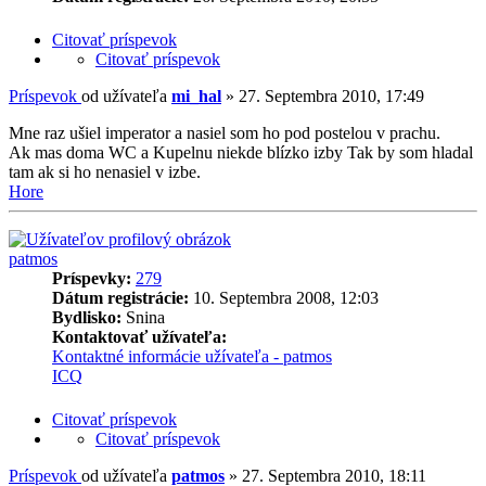
Citovať príspevok
Citovať príspevok
Príspevok
od užívateľa
mi_hal
»
27. Septembra 2010, 17:49
Mne raz ušiel imperator a nasiel som ho pod postelou v prachu.
Ak mas doma WC a Kupelnu niekde blízko izby Tak by som hladal
tam ak si ho nenasiel v izbe.
Hore
patmos
Príspevky:
279
Dátum registrácie:
10. Septembra 2008, 12:03
Bydlisko:
Snina
Kontaktovať užívateľa:
Kontaktné informácie užívateľa - patmos
ICQ
Citovať príspevok
Citovať príspevok
Príspevok
od užívateľa
patmos
»
27. Septembra 2010, 18:11