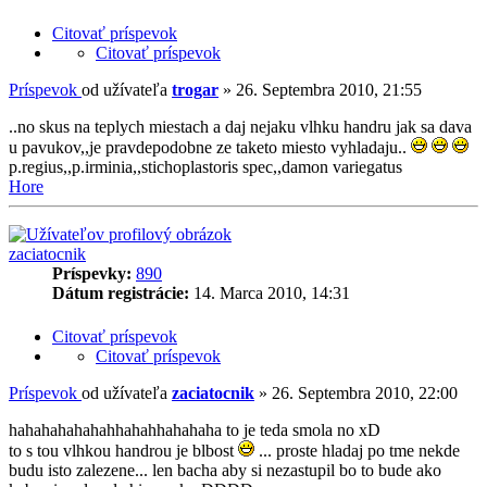
Citovať príspevok
Citovať príspevok
Príspevok
od užívateľa
trogar
»
26. Septembra 2010, 21:55
..no skus na teplych miestach a daj nejaku vlhku handru jak sa dava
u pavukov,,je pravdepodobne ze taketo miesto vyhladaju..
p.regius,,p.irminia,,stichoplastoris spec,,damon variegatus
Hore
zaciatocnik
Príspevky:
890
Dátum registrácie:
14. Marca 2010, 14:31
Citovať príspevok
Citovať príspevok
Príspevok
od užívateľa
zaciatocnik
»
26. Septembra 2010, 22:00
hahahahahahahhahahhahahaha to je teda smola no xD
to s tou vlhkou handrou je blbost
... proste hladaj po tme nekde
budu isto zalezene... len bacha aby si nezastupil bo to bude ako