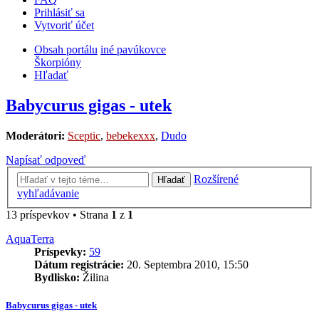
Prihlásiť sa
Vytvoriť účet
Obsah portálu
iné pavúkovce
Škorpióny
Hľadať
Babycurus gigas - utek
Moderátori:
Sceptic
,
bebekexxx
,
Dudo
Napísať odpoveď
Rozšírené
Hľadať
vyhľadávanie
13 príspevkov • Strana
1
z
1
AquaTerra
Príspevky:
59
Dátum registrácie:
20. Septembra 2010, 15:50
Bydlisko:
Žilina
Babycurus gigas - utek