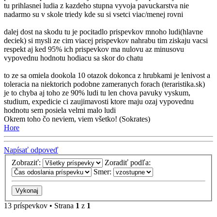
tu prihlasnei ludia z kazdeho stupna vyvoja pavuckarstva nie
nadarmo su v skole triedy kde su si vsetci viac/menej rovni
dalej dost na skodu tu je pocitadlo prispevkov mnoho ludi(hlavne
deciek) si mysli ze cim viacej prispevkov nahrabu tim ziskaju vacsi
respekt aj ked 95% ich prispevkov ma nulovu az minusovu
vypovednu hodnotu hodiacu sa skor do chatu
to ze sa omiela dookola 10 otazok dokonca z hrubkami je lenivost a
toleracia na niektorich podobne zameranych forach (teraristika.sk)
je to chyba aj toho ze 90% ludi tu len chova pavuky vyskum,
studium, expedicie ci zaujimavosti ktore maju ozaj vypovednu
hodnotu sem posiela velmi malo ludi
Okrem toho čo neviem, viem všetko! (Sokrates)
Hore
Napísať odpoveď
Zobraziť:
Zoradiť podľa:
Smer:
13 príspevkov • Strana
1
z
1