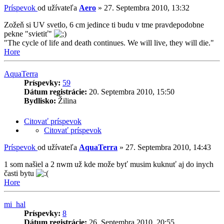
Príspevok
od užívateľa
Aero
»
27. Septembra 2010, 13:32
Zožeň si UV svetlo, 6 cm jedince ti budu v tme pravdepodobne
pekne "svietiť"
"The cycle of life and death continues. We will live, they will die."
Hore
AquaTerra
Príspevky:
59
Dátum registrácie:
20. Septembra 2010, 15:50
Bydlisko:
Žilina
Citovať príspevok
Citovať príspevok
Príspevok
od užívateľa
AquaTerra
»
27. Septembra 2010, 14:43
1 som našiel a 2 nwm už kde može byť musim kuknuť aj do inych
časti bytu
Hore
mi_hal
Príspevky:
8
Dátum registrácie:
26. Septembra 2010, 20:55