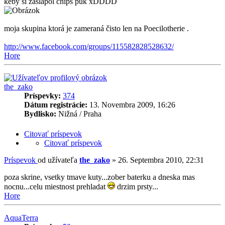
keby si zaslapol chips puk xDDDD
moja skupina ktorá je zameraná čisto len na Poecilotherie .
http://www.facebook.com/groups/115582828528632/
Hore
the_zako
Príspevky:
374
Dátum registrácie:
13. Novembra 2009, 16:26
Bydlisko:
Nižná / Praha
Citovať príspevok
Citovať príspevok
Príspevok
od užívateľa
the_zako
»
26. Septembra 2010, 22:31
poza skrine, vsetky tmave kuty...zober baterku a dneska mas
nocnu...celu miestnost prehladat
drzim prsty...
Hore
AquaTerra