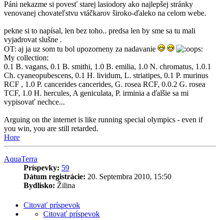
Páni nekazme si povesť starej lasiodory ako najlepšej stránky
venovanej chovateľstvu vtáčkarov široko-ďaleko na celom webe.
pekne si to napísal, len bez toho.. predsa len by sme sa tu mali
vyjadrovat slušne .
OT: aj ja uz som tu bol upozorneny za nadavanie
My collection:
0.1 B. vagans, 0.1 B. smithi, 1.0 B. emilia, 1.0 N. chromatus, 1.0.1
Ch. cyaneopubescens, 0.1 H. lividum, L. striatipes, 0.1 P. murinus
RCF , 1.0 P. cancerides cancerides, G. rosea RCF, 0.0.2 G. rosea
TCF, 1.0 H. hercules, A geniculata, P. irminia a ďalšie sa mi
vypisovať nechce...
Arguing on the internet is like running special olympics - even if
you win, you are still retarded.
Hore
AquaTerra
Príspevky:
59
Dátum registrácie:
20. Septembra 2010, 15:50
Bydlisko:
Žilina
Citovať príspevok
Citovať príspevok