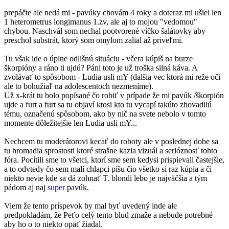
prepáčte ale nedá mi - pavúky chovám 4 roky a doteraz mi ušiel len
1 heterometrus longimanus 1.zv, ale aj to mojou "vedomou"
chybou. Naschvál som nechal pootvorené víčko šalátovky aby
preschol substrát, ktorý som omylom zalial až priveľmi.
Tu však ide o úplne odlišnú situáciu - včera kúpiš na burze
škorpióny a ráno ti ujdú? Páni toto je už troška silná káva. A
zvolávať to spôsobom - Ludia usli mY (dalšia vec ktorá mi reže oči
ale to bohužiaľ na adolescentoch nezmeníme).
Už x-krát tu bolo popísané čo robiť v prípade že mi pavúk /škorpión
ujde a furt a furt sa tu objaví ktosi kto tu vycapí takúto zhovadilú
tému, označenú spôsobom, ako by nič na svete nebolo v tomto
momente dôležitejšie len Ludia usli mY...
Nechcem tu moderátorovi kecať do roboty ale v poslednej dobe sa
tu hromadia sprostosti ktoré strašne kazia vizuál a serióznosť tohto
fóra. Pocítili sme to všetci, ktorí sme sem kedysi prispievali častejšie,
a to odvtedy čo sem malí chlapci píšu čio všetko si raz kúpia a či
niekto nevie kde sa dá zohnať T. blondi lebo je najväčšia a tým
pádom aj naj
super
pavúk.
Viem že tento príspevok by mal byť uvedený inde ale
predpokladám, že Peťo celý tento blud zmaže a nebude potrebné
aby ho o to niekto opäť žiadal.