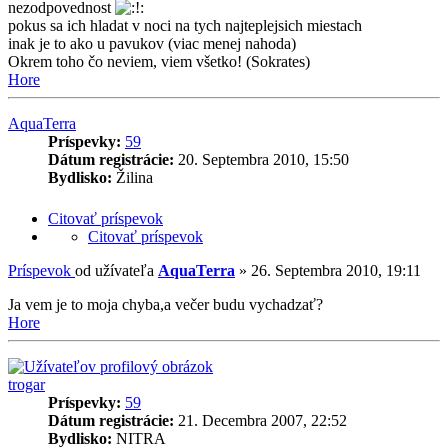
nezodpovednost
pokus sa ich hladat v noci na tych najteplejsich miestach
inak je to ako u pavukov (viac menej nahoda)
Okrem toho čo neviem, viem všetko! (Sokrates)
Hore
AquaTerra
Príspevky:
59
Dátum registrácie:
20. Septembra 2010, 15:50
Bydlisko:
Žilina
Citovať príspevok
Citovať príspevok
Príspevok
od užívateľa
AquaTerra
»
26. Septembra 2010, 19:11
Ja vem je to moja chyba,a večer budu vychadzať?
Hore
trogar
Príspevky:
59
Dátum registrácie:
21. Decembra 2007, 22:52
Bydlisko:
NITRA