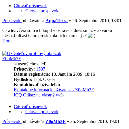
Citovať príspevok
Citovať príspevok
Príspevok
od užívateľa
AquaTerra
»
26. Septembra 2010, 18:01
Cawte..včera som ich kupil v ostrave a dnes su už v akvarku
niesu..boli asi 6cm..prosim ako ich mam najst?
Hore
Z0oMb3E
skúsený chovateľ
Príspevky:
1587
Dátum registrácie:
18. Januára 2009, 18:16
Bydlisko:
Lipt. Osada
Kontaktovať užívateľa:
Kontaktné informácie užívateľa - Z0oMb3E
ICQ
Odkaz na vlastný web
Citovať príspevok
Citovať príspevok
Príspevok
od užívateľa
Z0oMb3E
»
26. Septembra 2010, 19:01