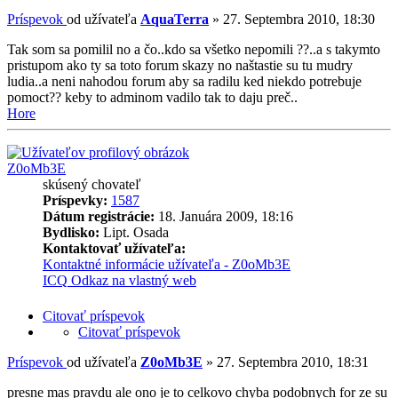
Príspevok
od užívateľa
AquaTerra
»
27. Septembra 2010, 18:30
Tak som sa pomilil no a čo..kdo sa všetko nepomili ??..a s takymto
pristupom ako ty sa toto forum skazy no naštastie su tu mudry
ludia..a neni nahodou forum aby sa radilu ked niekdo potrebuje
pomoct?? keby to adminom vadilo tak to daju preč..
Hore
Z0oMb3E
skúsený chovateľ
Príspevky:
1587
Dátum registrácie:
18. Januára 2009, 18:16
Bydlisko:
Lipt. Osada
Kontaktovať užívateľa:
Kontaktné informácie užívateľa - Z0oMb3E
ICQ
Odkaz na vlastný web
Citovať príspevok
Citovať príspevok
Príspevok
od užívateľa
Z0oMb3E
»
27. Septembra 2010, 18:31
presne mas pravdu ale ono je to celkovo chyba podobnych for ze su