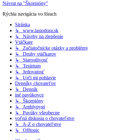
Návrat na "Škorpióny"
Rýchla navigácia vo fórach
Stránka
↳ www.lasiodora.sk
↳ Návrhy na zlepšenie
Vtáčkare
↳ Začiatočnícke otázky a problémy
↳ Druhy vtáčkarov
↳ Starostlivosť
↳ Terárium
↳ Jedovatosť
↳ Urči mi pohlavie
Denníky chovateľov
↳ Denník
iné pavúkovce
↳ Škorpióny
↳ Amblypygi
↳ Pavúky všeobecne
voľná diskusia o chovateľstve
↳ A-Z o chovateľstve
↳ Offtopic