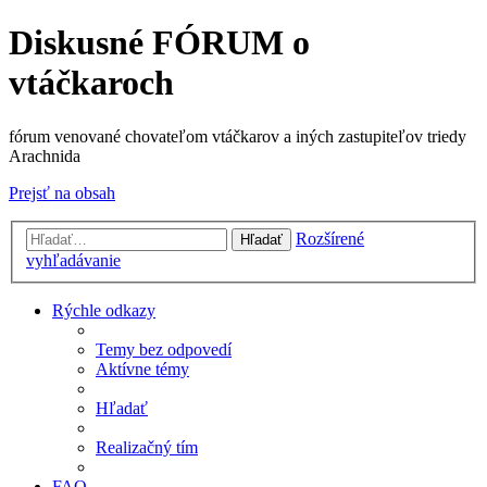
Diskusné FÓRUM o
vtáčkaroch
fórum venované chovateľom vtáčkarov a iných zastupiteľov triedy
Arachnida
Prejsť na obsah
Rozšírené
Hľadať
vyhľadávanie
Rýchle odkazy
Temy bez odpovedí
Aktívne témy
Hľadať
Realizačný tím
FAQ