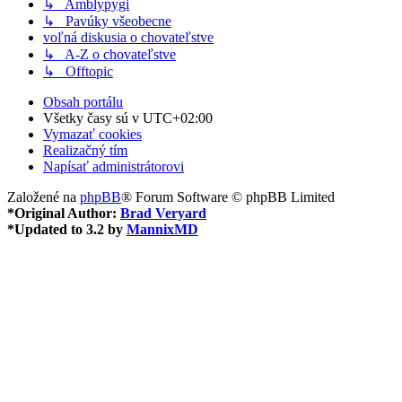
↳ Amblypygi
↳ Pavúky všeobecne
voľná diskusia o chovateľstve
↳ A-Z o chovateľstve
↳ Offtopic
Obsah portálu
Všetky časy sú v
UTC+02:00
Vymazať cookies
Realizačný tím
Napísať administrátorovi
Založené na
phpBB
® Forum Software © phpBB Limited
*
Original Author:
Brad Veryard
*
Updated to 3.2 by
MannixMD