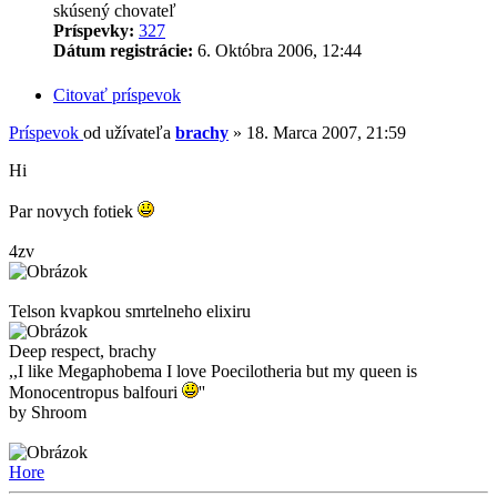
skúsený chovateľ
Príspevky:
327
Dátum registrácie:
6. Októbra 2006, 12:44
Citovať príspevok
Príspevok
od užívateľa
brachy
»
18. Marca 2007, 21:59
Hi
Par novych fotiek
4zv
Telson kvapkou smrtelneho elixiru
Deep respect, brachy
,,I like Megaphobema I love Poecilotheria but my queen is
Monocentropus balfouri
''
by Shroom
Hore