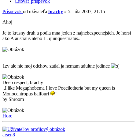
Citovať príspevok
Príspevok
od užívateľa
brachy
»
5. Júla 2007, 21:15
Ahoj
Je to krasny druh a podla mna jeden z najnebezpecnejsich. Je horsi
ako A australis alebo L. quinquestriatus...
1zv ale nie moj odchov, zatial ja nemam adultne jedince
Deep respect, brachy
,,I like Megaphobema I love Poecilotheria but my queen is
Monocentropus balfouri
''
by Shroom
Hore
arsen8