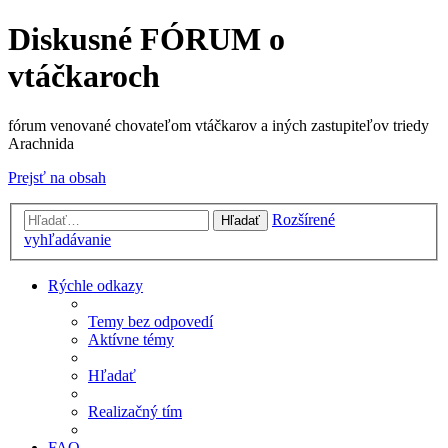
Diskusné FÓRUM o
vtáčkaroch
fórum venované chovateľom vtáčkarov a iných zastupiteľov triedy
Arachnida
Prejsť na obsah
Rozšírené
Hľadať
vyhľadávanie
Rýchle odkazy
Temy bez odpovedí
Aktívne témy
Hľadať
Realizačný tím
FAQ