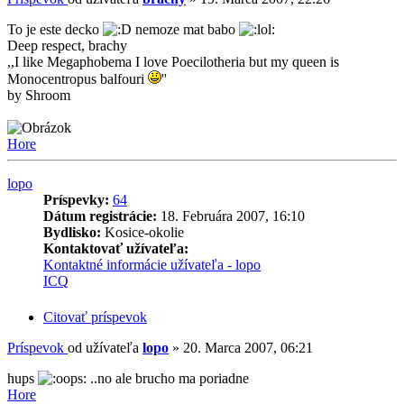
To je este decko
nemoze mat babo
Deep respect, brachy
,,I like Megaphobema I love Poecilotheria but my queen is
Monocentropus balfouri
''
by Shroom
Hore
lopo
Príspevky:
64
Dátum registrácie:
18. Februára 2007, 16:10
Bydlisko:
Kosice-okolie
Kontaktovať užívateľa:
Kontaktné informácie užívateľa - lopo
ICQ
Citovať príspevok
Príspevok
od užívateľa
lopo
»
20. Marca 2007, 06:21
hups
..no ale brucho ma poriadne
Hore