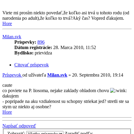
Viete mi prosím niekto povedať,že koľko asi trvá u tohoto rodu (od
narodenia po adult),že koľko to trvá?Aký čas? Vopred ďakujem.
Hore
Milan.svk
Príspevky:
896
Dátum registrácie:
28. Marca 2010, 11:52
Bydlisko:
prievidza
Citovať príspevok
Príspevok
od užívateľa
Milan.svk
»
20. Septembra 2010, 19:14
caute
co poviete na P. liosoma, nejake zaklady ohladom chovu
dakujem
- popripade na aku vzdialenost su schopny striekat jed? stretli ste sa
stym uz niekto aj osobne?
Hore
Napísať odpoveď
Zobraziť:
Zoradiť podľa: