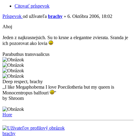
Citovať príspevok
Príspevok
od užívateľa
brachy
»
6. Októbra 2006, 18:02
Ahoj
Jeden z najkrasnejsich. Su to krsne a elegantne zvierata. Sranda je
ich pozorovat ako lovia
Parabuthus transvaalicus
Deep respect, brachy
,,I like Megaphobema I love Poecilotheria but my queen is
Monocentropus balfouri
''
by Shroom
Hore
brachy