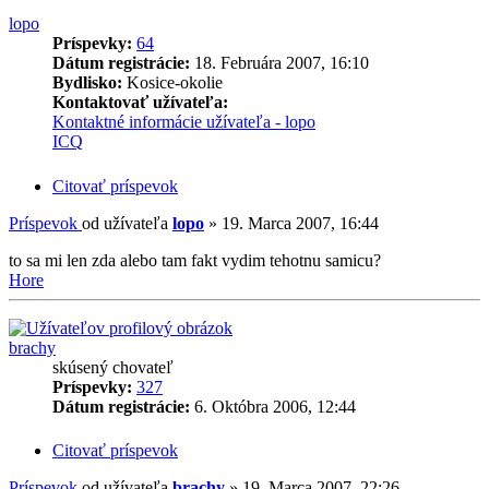
lopo
Príspevky:
64
Dátum registrácie:
18. Februára 2007, 16:10
Bydlisko:
Kosice-okolie
Kontaktovať užívateľa:
Kontaktné informácie užívateľa - lopo
ICQ
Citovať príspevok
Príspevok
od užívateľa
lopo
»
19. Marca 2007, 16:44
to sa mi len zda alebo tam fakt vydim tehotnu samicu?
Hore
brachy
skúsený chovateľ
Príspevky:
327
Dátum registrácie:
6. Októbra 2006, 12:44
Citovať príspevok
Príspevok
od užívateľa
brachy
»
19. Marca 2007, 22:26