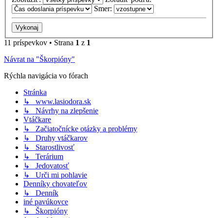
Smer:
11 príspevkov • Strana
1
z
1
Návrat na "Škorpióny"
Rýchla navigácia vo fórach
Stránka
↳ www.lasiodora.sk
↳ Návrhy na zlepšenie
Vtáčkare
↳ Začiatočnícke otázky a problémy
↳ Druhy vtáčkarov
↳ Starostlivosť
↳ Terárium
↳ Jedovatosť
↳ Urči mi pohlavie
Denníky chovateľov
↳ Denník
iné pavúkovce
↳ Škorpióny