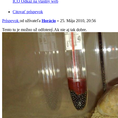
ICQ
Odkaz na vlastný web
Citovať príspevok
Príspevok
od užívateľa
Horácio
»
25. Mája 2010, 20:56
Tento tu je možno už odfotený.Ak nie aj tak dobre.