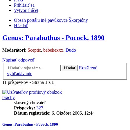
Prihlásiť sa
Vytvoriť účet
Obsah portálu
iné pavúkovce
Škorpióny
Hľadať
Genus: Parabuthus - Pocock, 1890
Moderátori:
Sceptic
,
bebekexxx
,
Dudo
Napísať odpoveď
Rozšírené
Hľadať
vyhľadávanie
11 príspevkov • Strana
1
z
1
brachy
skúsený chovateľ
Príspevky:
327
Dátum registrácie:
6. Októbra 2006, 12:44
Genus: Parabuthus - Pocock, 1890