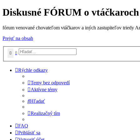
Diskusné FÓRUM o vtáčkaroch
fórum venované chovateľom vtáčkarov a iných zastupiteľov triedy A
Prejsť na obsah
Hľadať
Rozšírené vyhľadávanie
Rýchle odkazy
Temy bez odpovedí
Aktívne témy
Hľadať
Realizačný tím
FAQ
Prihlásiť sa
Vytvoriť účet