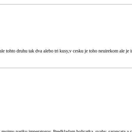
tohto druhu tak dva alebo tri kusy,v cesku je toho neuirekom ale je im
ojmu pariku imperatorov. Predkladam holicatka, svaby, sarancata a cvr