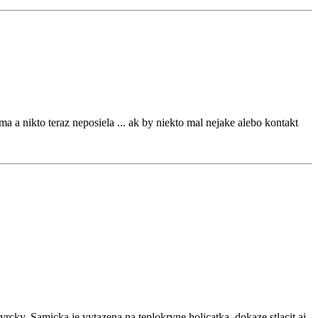
a a nikto teraz neposiela ... ak by niekto mal nejake alebo kontakt
cky. Samicka je vytazena na teplokrvne holicatka, dokaze stlacit aj