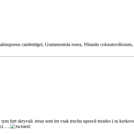
almopoeus cambridgei, Grammostola rosea, Nhandu coloratovillosum, H
red tym furt skryvali. teraz som im vsak trochu upravil terarko ( tu ko
i. . .