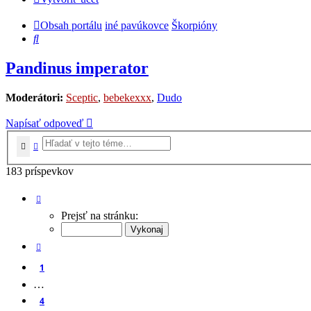
Obsah portálu
iné pavúkovce
Škorpióny
Hľadať
Pandinus imperator
Moderátori:
Sceptic
,
bebekexxx
,
Dudo
Napísať odpoveď
Hľadať
Rozšírené vyhľadávanie
183 príspevkov
Strana
6
z
8
Prejsť na stránku:
Predchádzajúci
1
…
4