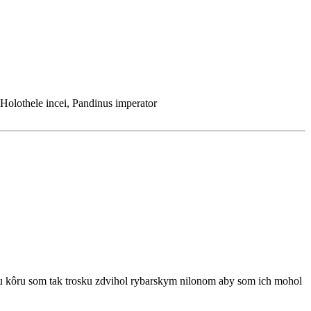
olothele incei, Pandinus imperator
rkovu kôru som tak trosku zdvihol rybarskym nilonom aby som ich mohol