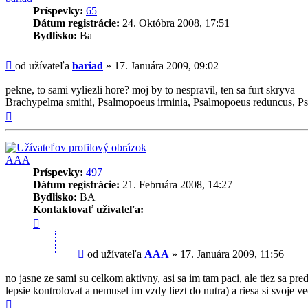
Príspevky:
65
Dátum registrácie:
24. Októbra 2008, 17:51
Bydlisko:
Ba
Príspevok
od užívateľa
bariad
»
17. Januára 2009, 09:02
pekne, to sami vyliezli hore? moj by to nespravil, ten sa furt skryva
Brachypelma smithi, Psalmopoeus irminia, Psalmopoeus reduncus, Ps
Hore
AAA
Príspevky:
497
Dátum registrácie:
21. Februára 2008, 14:27
Bydlisko:
BA
Kontaktovať užívateľa:
Kontaktné
informácie
užívateľa
Príspevok
od užívateľa
AAA
»
17. Januára 2009, 11:56
-
AAA
no jasne ze sami su celkom aktivny, asi sa im tam paci, ale tiez sa p
lepsie kontrolovat a nemusel im vzdy liezt do nutra) a riesa si svoje vec
Hore