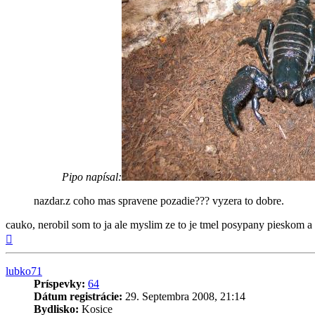
Pipo napísal:
nazdar.z coho mas spravene pozadie??? vyzera to dobre.
cauko, nerobil som to ja ale myslim ze to je tmel posypany pieskom a 
Hore
lubko71
Príspevky:
64
Dátum registrácie:
29. Septembra 2008, 21:14
Bydlisko:
Kosice