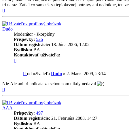
tri naraz. Zatial co samcek sa teplokrvnej potravy ani nedotkne, ten z
Hore
Dudo
Moderátor - škorpióny
Príspevky:
526
Dátum registrácie:
18. Júna 2006, 12:02
Bydlisko:
BA
Kontaktovať užívateľa:
Kontaktné
informácie
užívateľa
Príspevok
od užívateľa
Dudo
»
2. Marca 2009, 23:14
-
Dudo
Nie.Ale ani tri holicata za sebou som nikdy nedaval
Hore
AAA
Príspevky:
497
Dátum registrácie:
21. Februára 2008, 14:27
Bydlisko:
BA
Kontaktovať užívateľa: