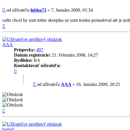
Príspevok
od užívateľa
lubko71
»
7. Januára 2009, 01:34
cafte chcel by som tohto skorpika uz som trosku postudoval ale je jed
Hore
AAA
Príspevky:
497
Dátum registrácie:
21. Februára 2008, 14:27
Bydlisko:
BA
Kontaktovať užívateľa:
Kontaktné
informácie
užívateľa
Príspevok
od užívateľa
AAA
»
16. Januára 2009, 20:25
-
AAA
Hore
bariad