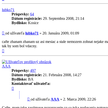
lubko71
Príspevky:
64
Dátum registrácie:
29. Septembra 2008, 21:14
Bydlisko:
Kosice
Príspevok
od užívateľa
lubko71
»
20. Januára 2009, 01:09
cafte zhanam zhanam uz asi mesiac a stale nemozem zohnat nejake male 
tak by som bol vdacny.
Hore
AAA
Príspevky:
497
Dátum registrácie:
21. Februára 2008, 14:27
Bydlisko:
BA
Kontaktovať užívateľa:
Kontaktné
informácie
užívateľa
Príspevok
od užívateľa
AAA
»
2. Marca 2009, 22:26
-
AAA
Cafte, mam take zaujimave pozorovanie co sa tyka podavania potravy m