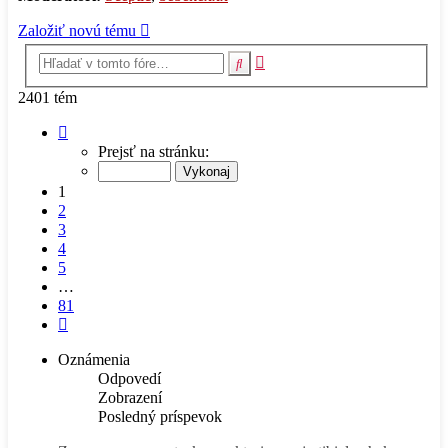
Založiť novú tému
Rozšírené
Hľadať
vyhľadávanie
2401 tém
Strana
1
Prejsť na stránku:
z
81
1
2
3
4
5
…
81
Ďalšia
Oznámenia
Odpovedí
Zobrazení
Posledný príspevok