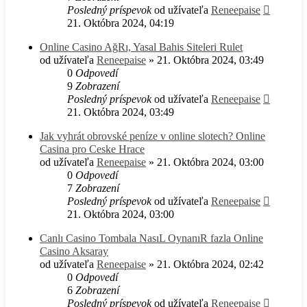
Posledný príspevok
od užívateľa
Reneepaise
21. Októbra 2024, 04:19
Online Casino AğRı, Yasal Bahis Siteleri Rulet
od užívateľa
Reneepaise
» 21. Októbra 2024, 03:49
0
Odpovedí
9
Zobrazení
Posledný príspevok
od užívateľa
Reneepaise
21. Októbra 2024, 03:49
Jak vyhrát obrovské peníze v online slotech? Online
Casina pro Ceske Hrace
od užívateľa
Reneepaise
» 21. Októbra 2024, 03:00
0
Odpovedí
7
Zobrazení
Posledný príspevok
od užívateľa
Reneepaise
21. Októbra 2024, 03:00
Canlı Casino Tombala NasıL OynanıR fazla Online
Casino Aksaray
od užívateľa
Reneepaise
» 21. Októbra 2024, 02:42
0
Odpovedí
6
Zobrazení
Posledný príspevok
od užívateľa
Reneepaise