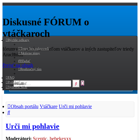
Diskusné FÓRUM o
vtáčkaroch
Rýchle odkazy
fórum venované chovateľom vtáčkarov a iných zastupiteľov triedy
Temy bez odpovedí
Aktívne témy
Arachnida
Hľadať
Prejsť na obsah
Realizačný tím
FAQ
Prihlásiť sa
Rozšírené
Hľadať
Vytvoriť účet
vyhľadávanie
Obsah portálu
Vtáčkare
Urči mi pohlavie
Hľadať
Urči mi pohlavie
Moderátori:
Sceptic
,
bebekexxx