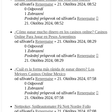
od užívateľa
Reneepaise
» 21. Októbra 2024, 08:52
0
Odpovedí
1
Zobrazení
Posledný príspevok
od užívateľa
Reneepaise
21. Októbra 2024, 08:52
¿Cómo ganar mucho dinero en los casinos online? Casinos
Online Para Jugar en Pesos Argentinos
od užívateľa
Reneepaise
» 21. Októbra 2024, 08:29
0
Odpovedí
1
Zobrazení
Posledný príspevok
od užívateľa
Reneepaise
21. Októbra 2024, 08:29
¿Cuál es la forma más rápida de ganar dinero? Los
Mejores Casinos Online Mexico
od užívateľa
Reneepaise
» 21. Októbra 2024, 07:58
0
Odpovedí
1
Zobrazení
Posledný príspevok
od užívateľa
Reneepaise
21. Októbra 2024, 07:58
Nettpoker, Spilleautomater På Nett Nordre Follo
od užívateľa
Reneepaise
» 21. Októbra 2024, 07:08