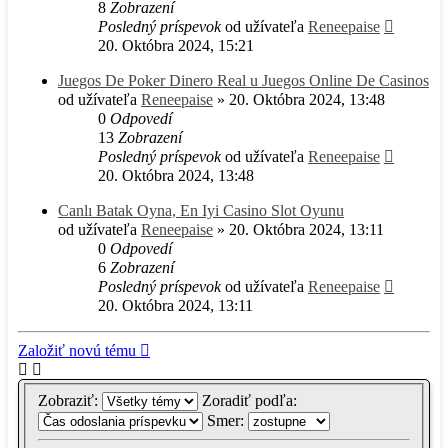
8
Zobrazení
Posledný príspevok
od užívateľa
Reneepaise
20. Októbra 2024, 15:21
Juegos De Poker Dinero Real u Juegos Online De Casinos
od užívateľa
Reneepaise
» 20. Októbra 2024, 13:48
0
Odpovedí
13
Zobrazení
Posledný príspevok
od užívateľa
Reneepaise
20. Októbra 2024, 13:48
Canlı Batak Oyna, En Iyi Casino Slot Oyunu
od užívateľa
Reneepaise
» 20. Októbra 2024, 13:11
0
Odpovedí
6
Zobrazení
Posledný príspevok
od užívateľa
Reneepaise
20. Októbra 2024, 13:11
Založiť novú tému
Zobraziť:
Zoradiť podľa:
Smer: