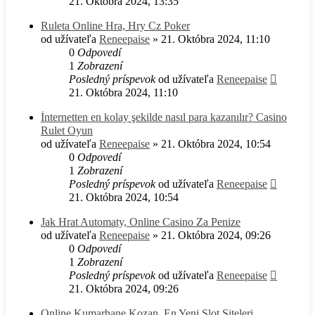
21. Októbra 2024, 13:35
Ruleta Online Hra, Hry Cz Poker
od užívateľa
Reneepaise
» 21. Októbra 2024, 11:10
0
Odpovedí
1
Zobrazení
Posledný príspevok
od užívateľa
Reneepaise
21. Októbra 2024, 11:10
İnternetten en kolay şekilde nasıl para kazanılır? Casino
Rulet Oyun
od užívateľa
Reneepaise
» 21. Októbra 2024, 10:54
0
Odpovedí
1
Zobrazení
Posledný príspevok
od užívateľa
Reneepaise
21. Októbra 2024, 10:54
Jak Hrat Automaty, Online Casino Za Penize
od užívateľa
Reneepaise
» 21. Októbra 2024, 09:26
0
Odpovedí
1
Zobrazení
Posledný príspevok
od užívateľa
Reneepaise
21. Októbra 2024, 09:26
Online Kumarhane Kozan, En Yeni Slot Siteleri