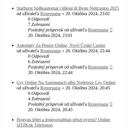
Starburst Spilleautomat i tillegg til Beste Nettcasino 2025
od užívateľa
Reneepaise
» 20. Októbra 2024, 23:01
0
Odpovedí
7
Zobrazení
Posledný príspevok
od užívateľa
Reneepaise
20. Októbra 2024, 23:01
Automaty Za Penize Online, Nové České Casino
od užívateľa
Reneepaise
» 20. Októbra 2024, 22:44
0
Odpovedí
6
Zobrazení
Posledný príspevok
od užívateľa
Reneepaise
20. Októbra 2024, 22:44
Gry Online Na Automatach albo Najleprze Gry Online
od užívateľa
Reneepaise
» 20. Októbra 2024, 20:45
0
Odpovedí
4
Zobrazení
Posledný príspevok
od užívateľa
Reneepaise
20. Októbra 2024, 20:45
Hogyan lehet a leggyorsabban pénzt nyerni? Online
JáTéKok Telefonon